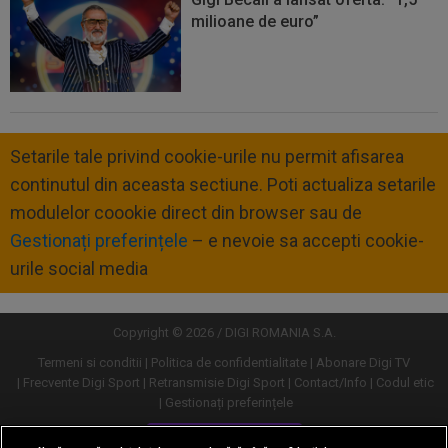
milioane de euro”
Setarile tale privind cookie-urile nu permit afisarea
continutul din aceasta sectiune. Poti actualiza setarile
modulelor coookie direct din browser sau de
Gestionați preferințele
– e nevoie sa accepti cookie-
urile social media
Copyright © 2026 / DIGI ROMANIA S.A.
Termeni si conditii
Politica de confidentialitate
Abonare Digi TV
Frecvente Digi Sport
Retransmisie Digi Sport
Contact/Info
Codul etic
Gestionați preferințele
Versiune desktop