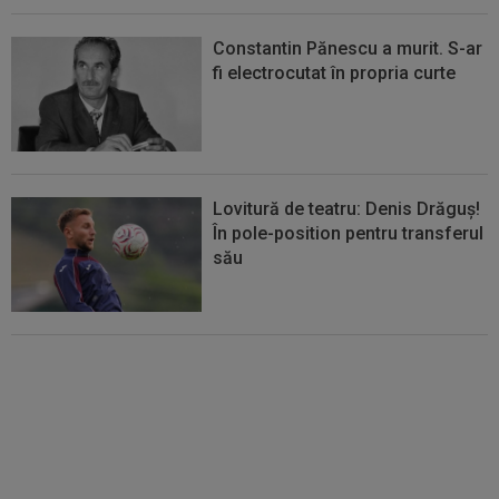
Constantin Pănescu a murit. S-ar
fi electrocutat în propria curte
Lovitură de teatru: Denis Drăguș!
În pole-position pentru transferul
său
Micael Leandro a murit, după ce
a fost împușcat în timpul
meciului