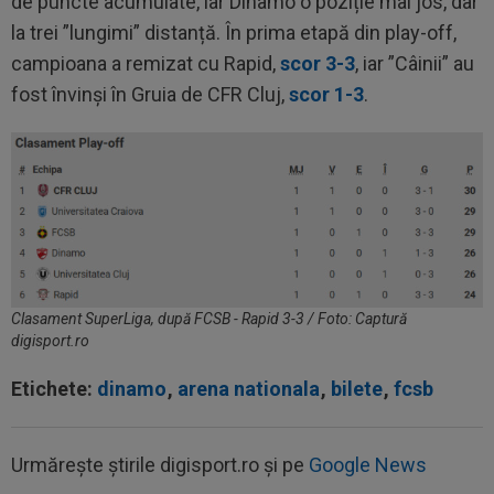
de puncte acumulate, iar Dinamo o poziție mai jos, dar
la trei ”lungimi” distanță. În prima etapă din play-off,
campioana a remizat cu Rapid,
scor 3-3
, iar ”Câinii” au
fost învinși în Gruia de CFR Cluj,
scor 1-3
.
Clasament SuperLiga, după FCSB - Rapid 3-3 / Foto: Captură
digisport.ro
Etichete:
dinamo
,
arena nationala
,
bilete
,
fcsb
Urmărește știrile digisport.ro și pe
Google News