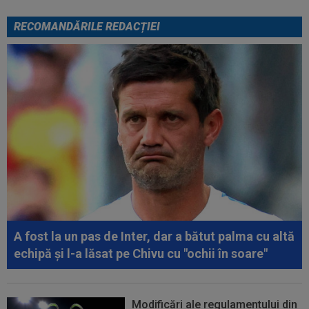
RECOMANDĂRILE REDACȚIEI
A fost la un pas de Inter, dar a bătut palma cu altă
echipă și l-a lăsat pe Chivu cu "ochii în soare"
Modificări ale regulamentului din