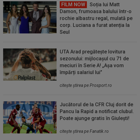
FILM NOW
Soția lui Matt
Damon, frumoasa balului într-o
rochie albastru regal, mulată pe
corp. Luciana a furat atenția la
Seul
UTA Arad pregătește lovitura
sezonului: mijlocașul cu 71 de
meciuri în Serie A! „Așa vom
împărți salariul lui”
citeşte ştirea pe Prosport.ro
Jucătorul de la CFR Cluj dorit de
Pancu la Rapid a notificat clubul.
Poate ajunge gratis în Giulești!
citeşte ştirea pe Fanatik.ro