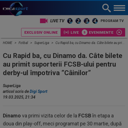
LIVE TV
PROGRAM TV
EXCLUSIV ONLINE
LIVE
EVENIMENTE
HOME
Fotbal
SuperLiga
Cu Rapid ba, cu Dinamo da. Câte bilete au primit suporterii FCSB-ului pentru derby-ul împotriva ”Câinilor”
Cu Rapid ba, cu Dinamo da. Câte bilete
au primit suporterii FCSB-ului pentru
derby-ul împotriva ”Câinilor”
SuperLiga
articol scris de
Digi Sport
19.03.2025, 21:34
Dinamo
va primi vizita celor de la
FCSB
în etapa a
doua din play-off, meci programat pe 30 martie, după