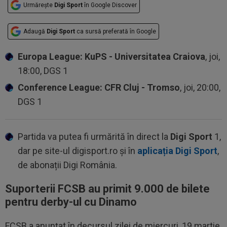
Urmărește
Digi Sport
în Google Discover
Adaugă
Digi Sport
ca sursă preferată în Google
Europa League: KuPS - Universitatea Craiova
, joi,
18:00, DGS 1
Conference League: CFR Cluj - Tromso
, joi, 20:00,
DGS 1
Partida va putea fi urmărită în direct la
Digi Sport
1,
dar pe site-ul digisport.ro și în
aplicația Digi Sport
,
de abonații Digi România.
Suporterii FCSB au primit 9.000 de bilete
pentru derby-ul cu Dinamo
FCSB a anunțat în decursul zilei de miercuri, 19 martie,