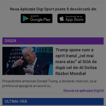
Noua Aplicaţie Digi Sport poate fi descărcată din
14:59
Abia aștepta! Carragher l-a pus la colț pe Mo
Salah: "Mă gândeam că vrea să...
14:51
OFICIAL
Lotul Universității Craiova la meciul
DIGI24
cu KuPS din Europa League: reveniri...
Trump spune cum a
14:24
OFICIAL
Juan Bauza a semnat
oprit Iranul „cel mai
mare atac” al SUA de
14:18
"Schema" pregătită de Real Madrid: Yan
după cel de-Al Doilea
Diomande, la echipa a doua!
Război Mondial
Președintele american Donald Trump, a declarat, miercuri, că ar
14:17
EXCLUSIV
”Cine e FCSB”? Victor Pițurcă nu
prefera să ajungă la un acord cu...
s-a putut abține și a spus-o
Descarcă aplicația Digi24
15:16
Stefanos Tsitsipas a oprit meciul la Montreal:
”Alo? Unde suntem aici?”
ULTIMA ORĂ