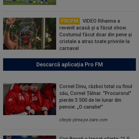
PROFM
VIDEO Rihanna a
revenit acasă și a făcut show.
Costumul făcut doar din pene și
cristale a atras toate privirile la
carnaval
Descarcă aplicația Pro FM
Cornel Dinu, război total cu finul
său, Cornel Țălnar. "Procurorul"
pierde 3.500 de lei lunar din
pensie: „O canalie!”
citeşte ştirea pe ziare.com
Gigi Becali a lansat oferta: ”1,5