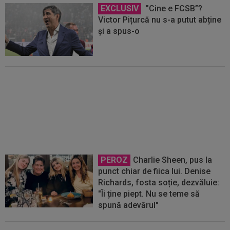
EXCLUSIV
”Cine e FCSB”?
Victor Pițurcă nu s-a putut abține
și a spus-o
EXCLUSIV
Ilie Dumitrescu l-a
găsit vinovat la FCSB: ”N-ai cum
să faci asta. Semnal de alarmă”
PEROZ
Charlie Sheen, pus la
punct chiar de fiica lui. Denise
Richards, fosta soție, dezvăluie:
"Îi ține piept. Nu se teme să
spună adevărul"