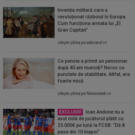
Invenția militară care a
revoluționat războiul în Europa.
Cum funcționa armata lui „El
Gran Capitán”
citeşte ştirea pe adevarul.ro
Ce pensie a primit un pensionar
după 40 ani munciți? Noroc cu
punctele de stabilitate. Altfel, era
foarte mică
citeşte ştirea pe Newsweek.ro
EXCLUSIV
Ioan Andone nu a
avut milă de jucătorul plătit cu
25.000€ pe lună la FCSB: ”Dă 8
pase din 10 înapoi”