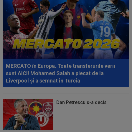
”Alo? Unde suntem aici?”
15:09
A fost la un pas de Inter, dar a bătut palma cu
altă echipă și l-a lăsat pe...
15:01
Modificări ale regulamentului din UEFA
Champions League!
14:59
Abia aștepta! Carragher l-a pus la colț pe Mo
Salah: "Mă gândeam că vrea să...
MERCATO în Europa. Toate transferurile verii
14:51
OFICIAL
Lotul Universității Craiova la meciul
sunt AICI! Mohamed Salah a plecat de la
cu KuPS din Europa League: reveniri...
Liverpool și a semnat în Turcia
Dan Petrescu s-a decis