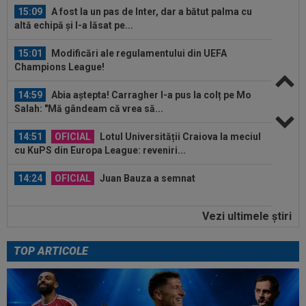
15:09
A fost la un pas de Inter, dar a bătut palma cu
altă echipă și l-a lăsat pe...
15:01
Modificări ale regulamentului din UEFA
Champions League!
14:59
Abia aștepta! Carragher l-a pus la colț pe Mo
Salah: "Mă gândeam că vrea să...
14:51
OFICIAL
Lotul Universității Craiova la meciul
cu KuPS din Europa League: reveniri...
14:24
OFICIAL
Juan Bauza a semnat
Vezi ultimele ştiri
14:18
"Schema" pregătită de Real Madrid: Yan
Diomande, la echipa a doua!
TOP ARTICOLE
14:17
EXCLUSIV
”Cine e FCSB”? Victor Pițurcă nu
s-a putut abține și a spus-o
15:16
Stefanos Tsitsipas a oprit meciul la Montreal: