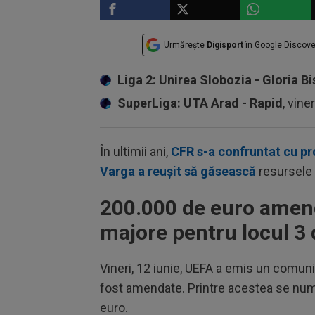
Urmărește
Digisport
în Google Discove
Liga 2: Unirea Slobozia - Gloria Bi
SuperLiga: UTA Arad - Rapid
, vine
În ultimii ani,
CFR s-a confruntat cu p
Varga a reușit să găsească
resursele 
200.000 de euro amend
majore pentru locul 3
Vineri, 12 iunie, UEFA a emis un comunic
fost amendate. Printre acestea se num
euro.