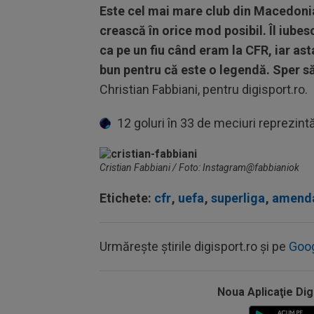
Este cel mai mare club din Macedonia,
crească în orice mod posibil. Îl iubes
ca pe un fiu când eram la CFR, iar ast
bun pentru că este o legendă. Sper să
Christian Fabbiani, pentru digisport.ro.
12 goluri în 33 de meciuri reprezintă 
Cristian Fabbiani / Foto: Instagram@fabbianiok
Etichete:
cfr
,
uefa
,
superliga
,
amenda
Urmărește știrile digisport.ro și pe
Goo
Noua Aplicaţie Dig