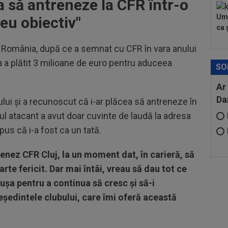
a să antreneze la CFR într-o
Umi
eu obiectiv
"
ca ș
n România, după ce a semnat cu CFR în vara anului
a a plătit 3 milioane de euro pentru aduceea
SO
Ar
Da
lui și a recunoscut că i-ar plăcea să antreneze în
ul atacant a avut doar cuvinte de laudă la adresa
us că i-a fost ca un tată.
renez CFR Cluj, la un moment dat, în carieră, să
rte fericit. Dar mai întâi, vreau să dau tot ce
 ușa pentru a continua să cresc și să-i
eședintele clubului, care îmi oferă această