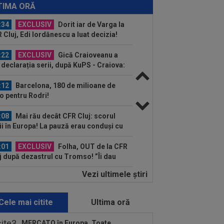
spun ce face Mihai Stoica. E prima oară
TIMA ORĂ
d o zic”
:34
EXCLUSIV
Dorit iar de Varga la
 Cluj, Edi Iordănescu a luat decizia!
:22
EXCLUSIV
Gică Craioveanu a
 declarația serii, după KuPS - Craiova:
ii cine mă...
:12
Barcelona, 180 de milioane de
o pentru Rodri!
:08
Mai rău decât CFR Cluj: scorul
ii în Europa! La pauză erau conduși cu
..
:01
EXCLUSIV
Folha, OUT de la CFR
j după dezastrul cu Tromso! ”Îi dau
ă pe toți!”...
Vezi ultimele ştiri
:52
EXCLUSIV
Gigi Becali: ”Am
dut un jucător pe 3.000.000 €”
Cele mai citite
Ultima oră
:44
Enervat după ce a aflat că Rodri
transferă la Barcelona, Mourinho s-a
MERCATO în Europa. Toate