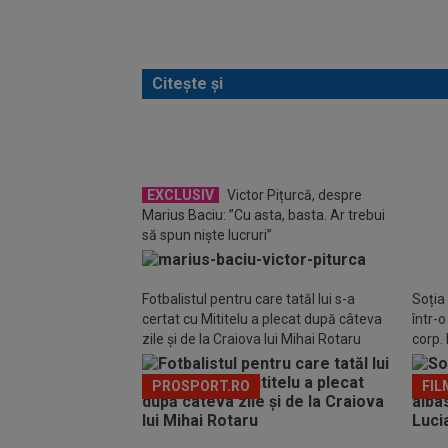
Citește și
FOT
reacț
Trom
EXCLUSIV
Victor Pițurcă, despre
Marius Baciu: ”Cu asta, basta. Ar trebui
să spun niște lucruri”
Fotbalistul pentru care tatăl lui s-a
Soția
certat cu Mititelu a plecat după câteva
într-
zile și de la Craiova lui Mihai Rotaru
corp. 
PROSPORT.RO
FIL