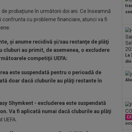
dus
tra
23
ă de probațiune în următorii doi ani. Ce înseamnă
sem
pe 
 confrunta cu probleme financiare, atunci va fi
un..
00
pene.
pro
CFR
e, şi anume recidivă şi/sau restanţe de plăţi
00
u cluburi au primit, de asemenea, o excludere
ți 
La 
cân
următoarele competiţii UEFA:
din
00
CFR
derea este suspendată pentru o perioadă de
tă doar dacă cluburile au plăţi restante în
Alv
00
dat
”Șt
00
asy Shymkent - excluderea este suspendată
eur
n. Va fi aplicată numai dacă cluburile au plăţi
EX
at UEFA.
oco