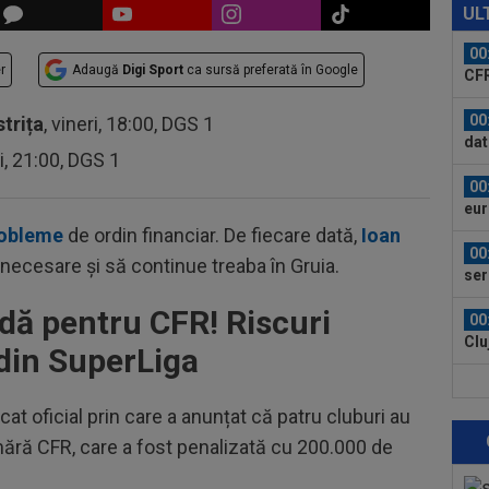
ți 
UL
cân
00
r
Adaugă
Digi Sport
ca sursă preferată în Google
CFR
00
strița
, vineri, 18:00, DGS 1
dat
ri, 21:00, DGS 1
”Șt
00
eur
robleme
de ordin financiar. De fiecare dată,
Ioan
00
necesare și să continue treaba în Gruia.
ser
0-2.
ă pentru CFR! Riscuri
00
Clu
 din SuperLiga
afar
23
vân
at oficial prin care a anunțat că patru cluburi au
ără CFR, care a fost penalizată cu 200.000 de
23
se 