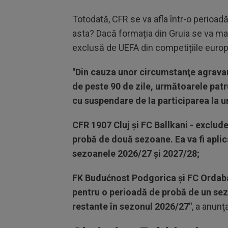
Totodată, CFR se va afla într-o perioad
asta? Dacă formația din Gruia se va mai
exclusă de UEFA din competițiile euro
"Din cauza unor circumstanţe agravant
de peste 90 de zile, următoarele patr
cu suspendare de la participarea la 
CFR 1907 Cluj şi FC Ballkani - exclu
probă de două sezoane. Ea va fi aplica
sezoanele 2026/27 şi 2027/28;
FK Budućnost Podgorica şi FC Ordab
pentru o perioadă de probă de un sezo
restante în sezonul 2026/27"
, a anunţ