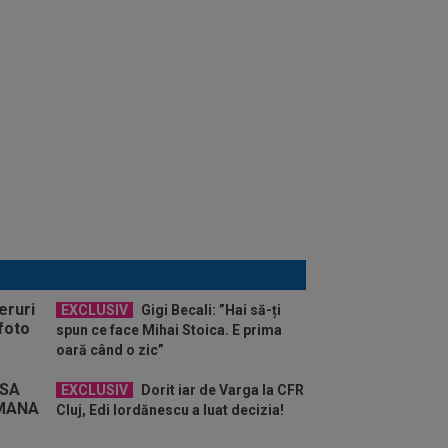
EXCLUSIV
Gigi Becali: ”Hai să-ți
spun ce face Mihai Stoica. E prima
oară când o zic”
EXCLUSIV
Dorit iar de Varga la CFR
Cluj, Edi Iordănescu a luat decizia!