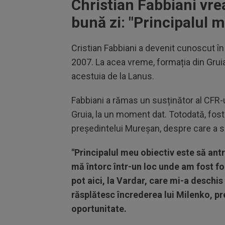
Christian Fabbiani vre
bună zi: "
Principalul m
Cristian Fabbiani a devenit cunoscut î
2007. La acea vreme, formația din Grui
acestuia de la Lanus.
Fabbiani a rămas un susținător al CFR-u
Gruia, la un moment dat. Totodată, fost
președintelui Mureșan, despre care a sp
"Principalul meu obiectiv este să ant
mă întorc într-un loc unde am fost foa
pot aici, la Vardar, care mi-a deschis
răsplătesc încrederea lui Milenko, pr
oportunitate.