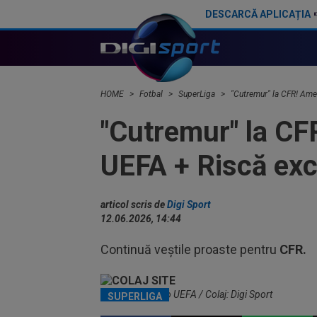
DESCARCĂ APLICAȚIA
Fotbalistul de 5.000.000€ care l-a dezamăgit pe Victor Pițurcă: ”Nu știu ce s-a întâmplat”
HOME
Fotbal
SuperLiga
"Cutremur" la CFR! Ame
"Cutremur" la CF
UEFA + Riscă exc
articol scris de
Digi Sport
12.06.2026, 14:44
Continuă veștile proaste pentru
CFR.
Logo CFR - Logo UEFA / Colaj: Digi Sport
SUPERLIGA