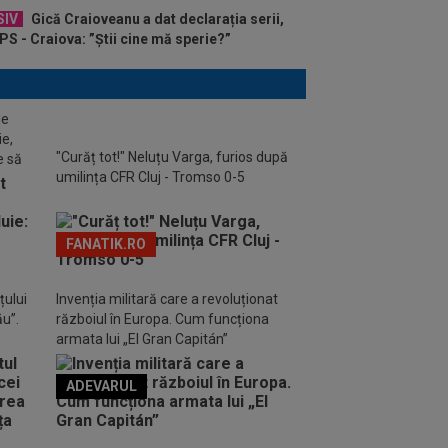
SIV
Gică Craioveanu a dat declarația serii,
S - Craiova: ”Știi cine mă sperie?”
de
ie,
"Curăț tot!" Neluțu Varga, furios după
e să
umilința CFR Cluj - Tromso 0-5
FANATIK.RO
țului
Invenția militară care a revoluționat
ău”.
războiul în Europa. Cum funcționa
armata lui „El Gran Capitán”
ADEVARUL
o FM