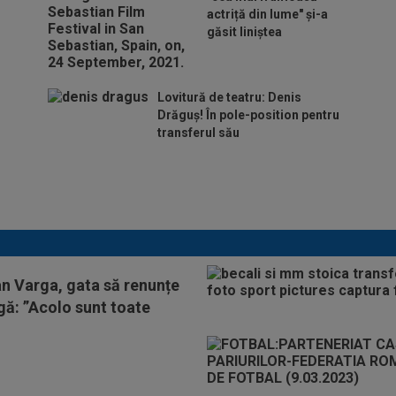
actriță din lume" și-a
găsit liniștea
Lovitură de teatru: Denis
Drăguș! În pole-position pentru
transferul său
Micael Leandro a murit, după
ce a fost împușcat în timpul
meciului
an Varga, gata să renunțe
igă: ”Acolo sunt toate