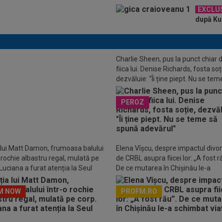
EXCLU
după KuP
Charlie Sheen, pus la punct chiar 
O
”Masacru!”. Cea mai dură
fiica lui. Denise Richards, fosta soț
ie, după ce CFR a fost umilită de
dezvăluie: "Îi ține piept. Nu se tem
so
spună adevărul"
PEROZ
 lui Matt Damon, frumoasa balului
Elena Vîșcu, despre impactul divor
o rochie albastru regal, mulată pe
de CRBL asupra fiicei lor: „A fost r
Luciana a furat atenția la Seul
De ce mutarea în Chișinău le-a
schimbat viața
M NOW
PROFM.RO
Descarcă aplicația Pr