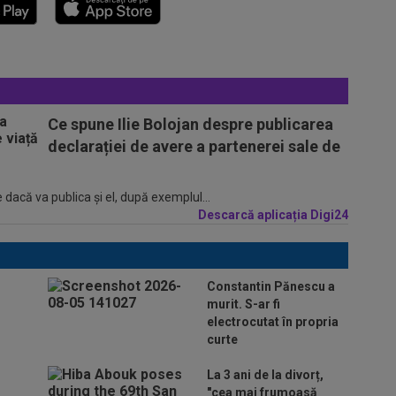
Ce spune Ilie Bolojan despre publicarea
declarației de avere a partenerei sale de
 dacă va publica şi el, după exemplul...
Descarcă aplicația Digi24
Constantin Pănescu a
murit. S-ar fi
electrocutat în propria
curte
La 3 ani de la divorț,
"cea mai frumoasă