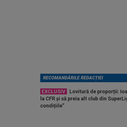
RECOMANDĂRILE REDACȚIEI
EXCLUSIV
Lovitură de proporții: Io
la CFR și să preia alt club din SuperL
condițiile”