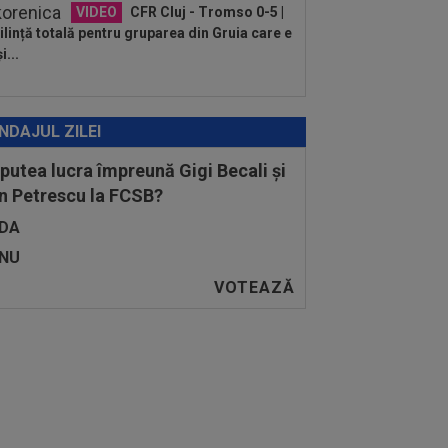
VIDEO
CFR Cluj - Tromso 0-5 |
lință totală pentru gruparea din Gruia care e
i...
NDAJUL ZILEI
 putea lucra împreună Gigi Becali și
n Petrescu la FCSB?
DA
NU