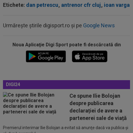
Etichete:
dan petrescu
,
antrenor cfr cluj
,
ioan varga
Urmărește știrile digisport.ro și pe
Google News
00:22
EXCLUSIV
Gică Craioveanu a dat declarația
serii, după KuPS - Craiova: ”Știi cine mă...
Noua Aplicaţie Digi Sport poate fi descărcată din
00:12
Barcelona, 180 de milioane de euro pentru
Rodri!
00:08
Mai rău decât CFR Cluj: scorul serii în Europa!
La pauză erau conduși cu 0-2...
DIGI24
00:01
EXCLUSIV
Folha, OUT de la CFR Cluj după
Ce spune Ilie Bolojan
dezastrul cu Tromso! ”Îi dau afară pe toți!”...
despre publicarea
23:52
EXCLUSIV
Gigi Becali: ”Am vândut un jucător
declarației de avere a
pe 3.000.000 €”
partenerei sale de viață
Premierul interimar Ilie Bolojan a evitat să anunţe dacă va publica şi
00:43
EXCLUSIV
Lovitură de proporții: Ioan Varga,