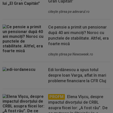
Gran Capitán”
citeşte ştirea pe adevarul.ro
Ce pensie a primit un pensionar
după 40 ani munciți? Noroc cu
punctele de stabilitate. Altfel, era
foarte mică
citeşte ştirea pe Newsweek.ro
Edi Iordănescu a spus totul
despre Ioan Varga, aflat în mari
probleme financiare la CFR Cluj
PROFM
Elena Vîșcu, despre
impactul divorțului de CRBL
asupra fiicei lor: „A fost rău”. De