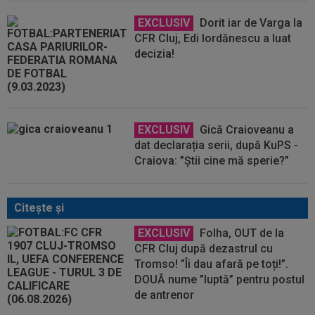
EXCLUSIV
Dorit iar de Varga la
CFR Cluj, Edi Iordănescu a luat
decizia!
EXCLUSIV
Gică Craioveanu a
dat declarația serii, după KuPS -
Craiova: ”Știi cine mă sperie?”
Citeşte şi
EXCLUSIV
Folha, OUT de la
CFR Cluj după dezastrul cu
Tromso! ”Îi dau afară pe toți!”.
DOUĂ nume ”luptă” pentru postul
de antrenor