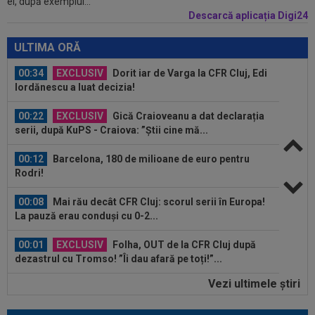
el, după exemplul...
gata să renunțe la CFR și să preia alt club...
Descarcă aplicația Digi24
00:41
EXCLUSIV
Gigi Becali: ”Hai să-ți spun ce face
Mihai Stoica. E prima oară când o zic”
ULTIMA ORĂ
00:34
EXCLUSIV
Dorit iar de Varga la CFR Cluj, Edi
Iordănescu a luat decizia!
00:22
EXCLUSIV
Gică Craioveanu a dat declarația
serii, după KuPS - Craiova: ”Știi cine mă...
00:12
Barcelona, 180 de milioane de euro pentru
Rodri!
00:08
Mai rău decât CFR Cluj: scorul serii în Europa!
La pauză erau conduși cu 0-2...
00:01
EXCLUSIV
Folha, OUT de la CFR Cluj după
dezastrul cu Tromso! ”Îi dau afară pe toți!”...
Vezi ultimele ştiri
23:52
EXCLUSIV
Gigi Becali: ”Am vândut un jucător
pe 3.000.000 €”