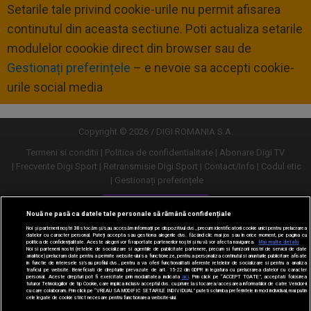
Setarile tale privind cookie-urile nu permit afisarea
continutul din aceasta sectiune. Poti actualiza setarile
modulelor coookie direct din browser sau de
Gestionați preferințele
– e nevoie sa accepti cookie-
urile social media
Copyright © 2026 / DIGI ROMANIA S.A.
Termeni si conditii
Politica de confidentialitate
Abonare Digi TV
Frecvente Digi Sport
Retransmisie Digi Sport
Contact/Info
Codul etic
Gestionați preferințele
Versiune desktop
Nouă ne pasă ca datele tale personale să rămână confidențiale
Noi și partenerii noștri
30
stocăm și/sau accesăm informații pe dispozitivul dvs., precum identificatorii cookie unici pentru prelucrarea
datelor cu caracter personal. Puteți accepta sau gestiona alegerile dvs. făcând clic mai jos sau în orice moment, pe pagina cu
politica de confidențialitate. Aceste alegeri vor fi raportate partenerilor noștri și nu vă vor afecta navigarea.
Mai multe detalii
Noi si partenerii nostri (retelele de socializare si agentiile de publicitate partenere, precum si furnizorii nostri de servicii de date
analitice) prelucram date pentru a permite website-ului sa functioneze, pentru a personaliza continutul si anunturile publicitare afisate
in functie de interesele si/sau profilul dvs., pentru a va oferi functionalitati aferente retelelor de socializare si pentru a analiza
traficul pe website. Beneficiati de drepturile prevazute de art. 15-22 din GDPR in legatura cu prelucrarea datelor cu caracter
personal. Aceste drepturi pot fi exercitate prin modalitatea indicata
aici
. Prin click pe “ACCEPT TOATE”, acceptati folosirea
tuturor Tehnologiilor de tip Cookie, care implica inclusiv acceptul dvs. cu privire la stocarea/accesarea informatiilor de catre Vendor-ii
cu care colaboram. Prin click pe “VREAU SA MODIFIC SETARILE INDIVIDUAL” puteti schimba preferintele in mod individual, mai putin
cele legate de cookie strict necesare pentru functionarea website-ului.