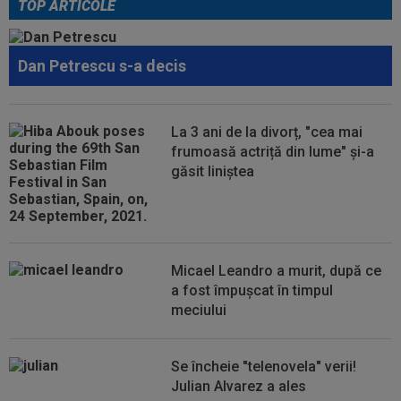
TOP ARTICOLE
00:43
EXCLUSIV
Lovitură de proporții: Ioan Varga,
gata să renunțe la CFR și să preia alt club...
Dan Petrescu s-a decis
00:41
EXCLUSIV
Gigi Becali: ”Hai să-ți spun ce face
Mihai Stoica. E prima oară când o zic”
00:34
EXCLUSIV
Dorit iar de Varga la CFR Cluj, Edi
La 3 ani de la divorț, "cea mai
Iordănescu a luat decizia!
frumoasă actriță din lume" și-a
găsit liniștea
00:22
EXCLUSIV
Gică Craioveanu a dat declarația
serii, după KuPS - Craiova: ”Știi cine mă...
00:12
Barcelona, 180 de milioane de euro pentru
Rodri!
Micael Leandro a murit, după ce
a fost împușcat în timpul
meciului
Se încheie "telenovela" verii!
Julian Alvarez a ales