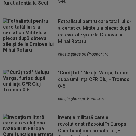
Seul
Fotbalistul pentru care tatăl lui s-
a certat cu Mititelu a plecat după
câteva zile și de la Craiova lui
Mihai Rotaru
citeşte ştirea pe Prosport.ro
"Curăț tot!" Neluțu Varga, furios
după umilința CFR Cluj - Tromso
0-5
citeşte ştirea pe Fanatik.ro
Invenția militară care a
revoluționat războiul în Europa.
Cum funcționa armata lui „El