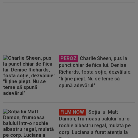
N-a mai rezistat! Ioan Varga a
anunțat ”curățenia” la CFR, după
rușinea cu Tromso: ”Tot!”
PEROZ
Charlie Sheen, pus la
punct chiar de fiica lui. Denise
Richards, fosta soție, dezvăluie:
"Îi ține piept. Nu se teme să
spună adevărul"
FILM NOW
Soția lui Matt
Damon, frumoasa balului într-o
rochie albastru regal, mulată pe
corp. Luciana a furat atenția la