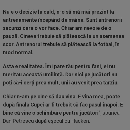
Nu e o decizie la cald, n-o să mă mai prezint la
antrenamente începând de mâine. Sunt antrenorii
secunzi care o vor face. Chiar am nevoie de o
pauză. Cineva trebuie să plătească la un asemenea
scor. Antrenorul trebuie să plătească la fotbal, în
mod normal.
Asta e realitatea. Îmi pare rău pentru fani, ei nu
meritau această umilință. Dar nici pe jucători nu
poți să-i cerți prea mult, unii au venit prea tărziu.
Chiar n-am pe cine să dau vina. E vina mea, poate
după finala Cupei ar fi trebuit să fac pasul înapoi. E
bine că vine o schimbare pentru jucători
”, spunea
Dan Petrescu după eșecul cu Hacken.