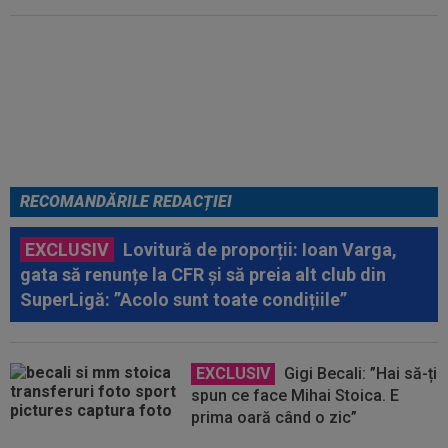
EXCLUSIV
ADIO, FCSB? A spus-
o fără ocolișuri: ”Trebuie să
plece”
RECOMANDĂRILE REDACȚIEI
EXCLUSIV
Lovitură de proporții: Ioan Varga,
gata să renunțe la CFR și să preia alt club din
SuperLigă: ”Acolo sunt toate condițiile”
EXCLUSIV
Gigi Becali: ”Hai să-ți
spun ce face Mihai Stoica. E
prima oară când o zic”