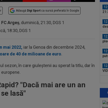
Sto
12
r
Adaugă
Digi Sport
ca sursă preferată în Google
21:
la..
12
-
FC Argeș
, duminică, 21:30, DGS 1
des
ică, 18:30, DGS 1
Ung
12
ple
in mai 2022,
iar la Genoa din decembrie 2024,
12
loare de 40 de milioane de euro
.
put
apă
 sezon, în care giuleștenii au sperat la titlu, dar în
12
VID
le europene.
Vis
13
apid? "D
acă mai are un an
ver
rez
 se lasă
"
13
fun
la..
tra