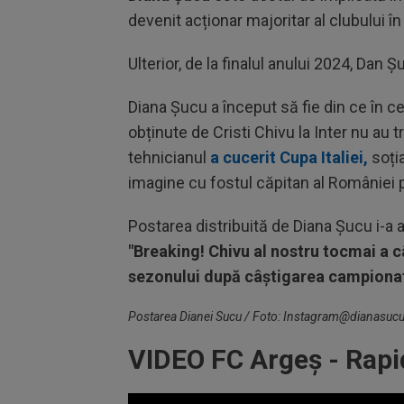
devenit acționar majoritar al clubului în
Ulterior, de la finalul anului 2024, Dan 
Diana Șucu a început să fie din ce în c
obținute de Cristi Chivu la Inter nu au
tehnicianul
a cucerit Cupa Italiei,
soția
imagine cu fostul căpitan al României 
Postarea distribuită de Diana Șucu i-a ap
"Breaking! Chivu al nostru tocmai a câș
sezonului după câștigarea campionatu
Postarea Dianei Sucu / Foto: Instagram@dianasuc
VIDEO FC Argeș - Rapi