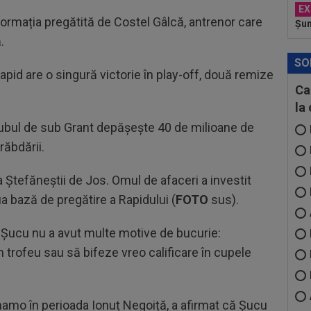
EX
 formația pregătită de Costel Gâlcă, antrenor care
Șu
.
SO
Rapid are o singură victorie în play-off, două remize
Ca
la
clubul de sub Grant depășește 40 de milioane de
răbdării.
a Ștefăneștii de Jos. Omul de afaceri a investit
a bază de pregătire a Rapidului (
FOTO
sus).
an Șucu nu a avut multe motive de bucurie:
n trofeu sau să bifeze vreo calificare în cupele
inamo în perioada Ionuț Negoiță, a afirmat că Șucu