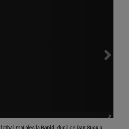
fotbal, mai ales la
Rapid,
după ce
Dan Șucu
a