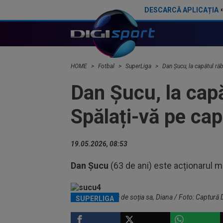
DESCARCĂ APLICAȚIA
Tensiuni la Genoa lui Dan Șucu! Daniele De Rossi și jucătorii s-ar fi săturat de Răzvan Raț
Dan Șucu a urcat pe scenă și a ținut un discurs pentru noul sezon: ”Sunt absolut convins”
HOME
Fotbal
SuperLiga
Dan Șucu, la capătul răb
Dan Șucu, la capă
Spălați-vă pe cap
19.05.2026, 08:53
Dan Șucu
(63 de ani) este acționarul ma
Dan Șucu, alături de soția sa, Diana / Foto: Captură 
SUPERLIGA