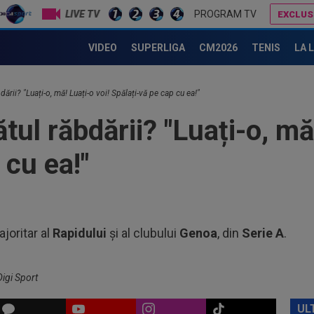
ple
LIVE TV
PROGRAM TV
EXCLUS
12
VIDEO
SUPERLIGA
CM2026
TENIS
LA 
put
apă
12
VID
dării? "Luați-o, mă! Luați-o voi! Spălați-vă pe cap cu ea!"
Vis
tul răbdării? "Luați-o, mă!
13
ver
rez
 cu ea!"
13
fun
la..
13
poa
joritar al
Rapidului
și al clubului
Genoa
, din
Serie A
.
de.
13
eur
Com
Digi Sport
13
”in
UL