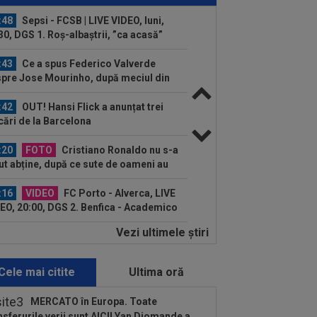
ica lui Gigi...
:48
Sepsi - FCSB | LIVE VIDEO, luni,
30, DGS 1. Roș-albaștrii, ”ca acasă”
.
:43
Ce a spus Federico Valverde
pre Jose Mourinho, după meciul din
aria
:42
OUT! Hansi Flick a anunțat trei
cări de la Barcelona
:20
FOTO
Cristiano Ronaldo nu s-a
ut abține, după ce sute de oameni au
rut la...
:16
VIDEO
FC Porto - Alverca, LIVE
EO, 20:00, DGS 2. Benfica - Academico
eu, 22:30...
Vezi ultimele ştiri
:47
Antrenorul lui Union SG a dat
dictul, după ce Darius Olaru a fost
ervă și...
Cele mai citite
Ultima oră
:26
Cine e Leonardo Bovio, ”viitorul
daș al Italiei” propus de Cristi Chivu
MERCATO în Europa. Toate
.
nsferurile verii sunt AICI! Yan Diomande a