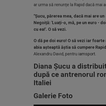
ar urma să renunțe la Rapid dacă mai ar
"Șucu, părerea mea, dacă mai are un a
Negoiță: 'Luați-o, mă, pe un euro - doi
cu ea!'. O să vezi.
O dă pe doi euro! O să vezi iar foarte
abia așteaptă ăștia să cumpere Rapid,
Alexandru David, pentru
iamsport
.
Diana Șucu a distribuit
după ce antrenorul rom
Italiei
Galerie Foto