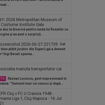
:23
S-a aflat echipa din Serie A la care
nat...
te ajunge Ștefan Baiaram! 6 milioane
..
:22
”Pachet de 6 cifre” + 50.000 de
o pentru amanta lui Infantino?
unicat...
u dus la biserică pentru nunta lui Ronaldo cu
:01
Giovanni Becali a rămas
rgina și au avut o surpriză...
terzis” când a aflat ce i-a spus MM
ica lui Gigi...
Cel
 bine plătit jucător din SuperLigă a devenit
er! Gigi Becali spunea...
OTO
Răzvan Lucescu, gest impresionant în
ânia: ”Oamenii mari se cunosc și după...