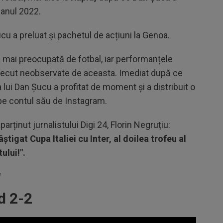
 anul 2022.
Șucu a preluat și pachetul de acțiuni la Genoa.
e mai preocupată de fotbal, iar performanțele
 trecut neobservate de aceasta. Imediat după ce
 lui Dan Șucu a profitat de moment și a distribuit o
pe contul său de Instagram.
arținut jurnalistului Digi 24, Florin Negruțiu:
tigat Cupa Italiei cu Inter, al doilea trofeu al
lui!".
u
d 2-2