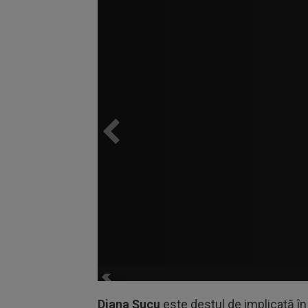
Diana Șucu
este destul de implicată în 