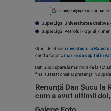
Urmărește
Digisport
în Google Discove
SuperLiga
:
Universitatea Craiova
SuperLiga
:
Petrolul
-
Oțelul
, dumin
Omul de afaceri
investește la Rapid d
când a făcut o
mărire de capital în va
Dan Șucu spera la mai mult de la actualul
final au ratat chiar și prezența în cupe
Renunță Dan Șucu la R
cum a avut ultimii doi,
Galerie Foto