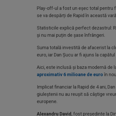
Play-off-ul a fost un eșec total pentru
se va despărți de Rapid în această vară
Statisticile explică perfect dezastrul: 
și nu mai puțin de șase înfrângeri.
Suma totală investită de afacerist la 
euro, iar Dan Șucu ar fi ajuns la capătul 
Aici, este inclusă și baza modernă de l
aproximativ 6 milioane de euro
în nou
Implicat financiar la Rapid de 4 ani, D
giuleștenii nu au reușit să câștige vreu
europene.
Alexandru David
, fost președinte la D