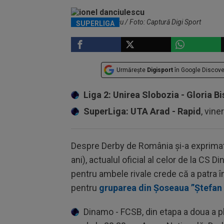
Ionel Dănciulescu / Foto: Captură Digi Sport
SUPERLIGA
Urmărește
Digisport
în Google Discove
Liga 2: Unirea Slobozia - Gloria Bi
SuperLiga: UTA Arad - Rapid
, vine
Despre Derby de România și-a exprimat
ani), actualul oficial al celor de la CS 
pentru ambele rivale crede că a patra î
pentru
gruparea din Șoseaua ”Ștefan
Dinamo - FCSB, din etapa a doua a p