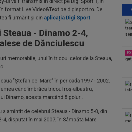
-ul va fi transmis în direct pe Digi Sport 1, în
LIV
 în format Live Video&Text pe digisport.ro. De
17
a fi urmărit și din
aplicația Digi Sport
.
moa
”Ce
tra
i Steaua - Dinamo 2-4,
17
sem
ami
alese de Dănciulescu
17
EX
al 
i memorabile, unul în tricoul celor de la Steaua,
gat
CS.
mo.
17
Rea
oseaua ”Ștefan cel Mare” în perioada 1997 - 2002,
vremea când îmbrăca tricoul roş-albastru,
ist
ui Dinamo, acesta marcând 8 goluri.
 a amintit de celebrul Steaua - Dinamo 5-0, din
 2-4, disputat în mai 2007, în Sâmbăta Mare
mer