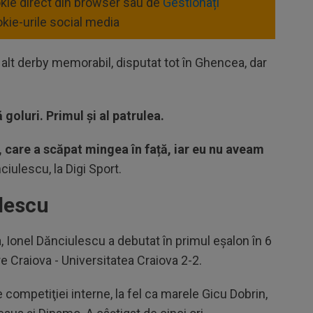
okie direct din browser sau de
Gestionați
kie-urile social media
 alt derby memorabil, disputat tot în Ghencea, dar
 goluri. Primul și al patrulea.
, care a scăpat mingea în față, iar eu nu aveam
ciulescu, la Digi Sport.
ulescu
 Ionel Dănciulescu a debutat în primul eşalon în 6
 Craiova - Universitatea Craiova 2-2.
 competiţiei interne, la fel ca marele Gicu Dobrin,