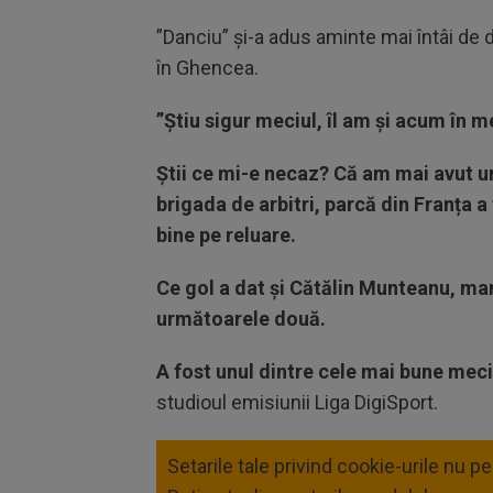
”Danciu” și-a adus aminte mai întâi de
în Ghencea.
”Știu sigur meciul, îl am și acum în 
Știi ce mi-e necaz? Că am mai avut un 
brigada de arbitri, parcă din Franța a
bine pe reluare.
Ce gol a dat și Cătălin Munteanu, mam
următoarele două.
A fost unul dintre cele mai bune meci
studioul emisiunii Liga DigiSport.
Setarile tale privind cookie-urile nu p