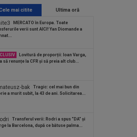
E VIDEO, 18:00, DGS 1. Echipele...
Cele mai citite
Ultima oră
:29
EXCLUSIV
Daniel Niculae: ”E
rtea fotbalului!”. Gică Craioveanu:
MERCATO în Europa. Toate
va incredibil”
nsferurile verii sunt AICI! Yan Diomande a
:27
Bayern - Aston Villa 2-1, într-un
nat...
cal de cinci stele! Englezii, învinși...
:13
S-au stabilit meciurile din turul 3
CLUSIV
Lovitură de proporții: Ioan Varga,
Cupei României. Cu cine joacă Steaua,
a să renunțe la CFR și să preia alt club...
..
:04
Răsturnare de situație: rămâne la
l Madrid!
Tragic: cel mai bun din
orie a murit subit, la 43 de ani. Solicitarea...
Transferul verii: Rodri a spus ”DA” și
ge la Barcelona, după ce bătuse palma...