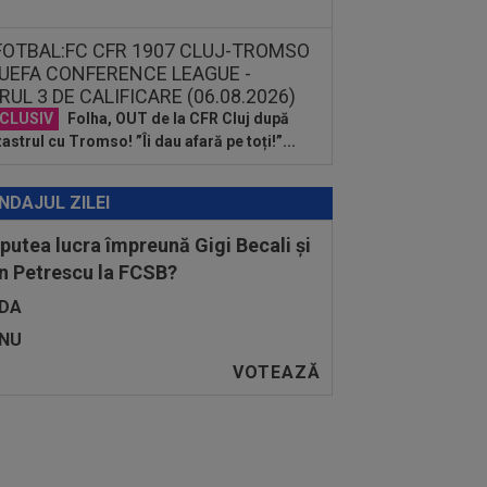
CLUSIV
Folha, OUT de la CFR Cluj după
astrul cu Tromso! ”Îi dau afară pe toți!”...
NDAJUL ZILEI
 putea lucra împreună Gigi Becali și
n Petrescu la FCSB?
DA
NU