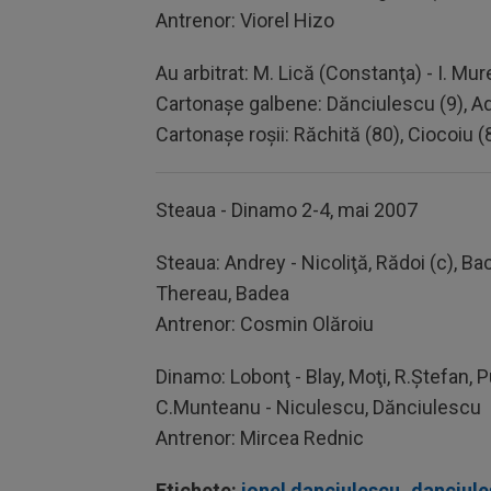
Antrenor: Viorel Hizo
Au arbitrat: M. Lică (Constanţa) - I. Mu
Cartonaşe galbene: Dănciulescu (9), Ad.
Cartonaşe roşii: Răchită (80), Ciocoiu (
Steaua - Dinamo 2-4, mai 2007
Steaua: Andrey - Nicoliţă, Rădoi (c), Baci
Thereau, Badea
Antrenor: Cosmin Olăroiu
Dinamo: Lobonţ - Blay, Moţi, R.Ştefan, 
C.Munteanu - Niculescu, Dănciulescu
Antrenor: Mircea Rednic
Etichete:
ionel danciulescu
,
danciul