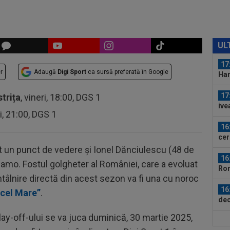
17
al 
CS.
17
Rea
UL
17
r
Adaugă
Digi Sport
ca sursă preferată în Google
Ham
17
strița
, vineri, 18:00, DGS 1
ive
ri, 21:00, DGS 1
mut
16
cer
 un punct de vedere și Ionel Dănciulescu (48 de
16
Dinamo. Fostul golgheter al României, care a evoluat
Rom
ntâlnire directă din acest sezon va fi una cu noroc
16
 cel Mare”
.
dec
lay-off-ului se va juca duminică, 30 martie 2025,
17