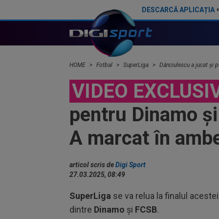
DESCARCĂ APLICAȚIA
”Nu are siguranță”. Fotbalistul luat în colimator de Ionel Dănciulescu, după ce Dinamo s-a încurcat cu Oțelul
Marius Baciu, ”taxat” în direct pentru declarațiil
HOME
Fotbal
SuperLiga
Dănciulescu a jucat și 
VIDEO EXCLUSI
pentru Dinamo și
A marcat în amb
articol scris de
Digi Sport
27.03.2025, 08:49
SuperLiga
se va relua la finalul aceste
dintre
Dinamo
și
FCSB
.