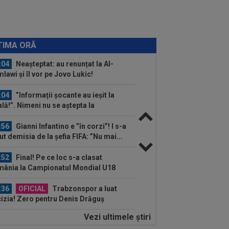
:13
S-au stabilit meciurile din turul 3
Cupei României. Cu cine joacă Steaua,
..
:04
Răsturnare de situație: rămâne la
l Madrid!
TIMA ORĂ
:04
Neașteptat: au renunțat la Al-
lawi și îl vor pe Jovo Lukic!
:04
”Informații șocante au ieșit la
ală!”. Nimeni nu se aștepta la
area...
:56
Gianni Infantino e ”în corzi”! I s-a
ut demisia de la șefia FIFA: ”Nu mai...
:52
Final! Pe ce loc s-a clasat
ânia la Campionatul Mondial U18
:36
OFICIAL
Trabzonspor a luat
izia! Zero pentru Denis Drăguș
Vezi ultimele ştiri
:34
Unirea Slobozia - Gloria Bistrița,