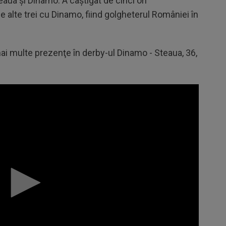
eaua şi Dinamo. A câştigat de cinci ori
e alte trei cu Dinamo, fiind golgheterul României în
i multe prezenţe în derby-ul Dinamo - Steaua, 36,