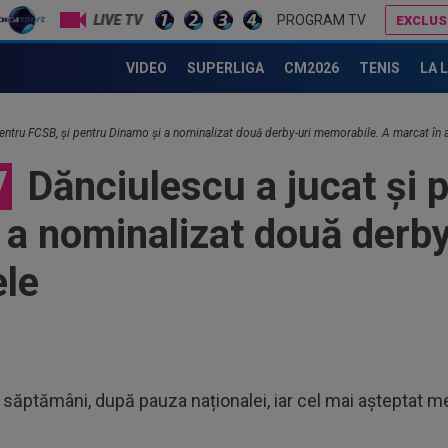
LIVE TV
PROGRAM TV
EXCLUS
17
ive
e după umilința FCSB-ului cu Auda: ”E de neînțeles!”
Daniel Niculae: ”E moartea fotbalului!”
mut
VIDEO
SUPERLIGA
CM2026
TENIS
LA 
16
cer
pentru FCSB, și pentru Dinamo și a nominalizat două derby-uri memorabile. A marcat în
16
Rom
V
Dănciulescu a jucat și 
16
 a nominalizat două derb
dec
ele
17
LIV
17
moa
”Ce
17
i săptămâni, după pauza naționalei, iar cel mai așteptat me
ami