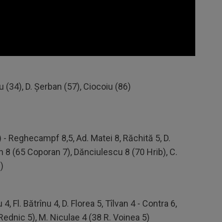
 (34), D. Şerban (57), Ciocoiu (86)
r) - Reghecampf 8,5, Ad. Matei 8, Răchită 5, D.
ban 8 (65 Coporan 7), Dănciulescu 8 (70 Hrib), C.
)
, Fl. Bătrînu 4, D. Florea 5, Tîlvan 4 - Contra 6,
Rednic 5), M. Niculae 4 (38 R. Voinea 5)