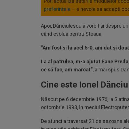
Poti actualiza setarile modulelor coo
preferințele
– e nevoie sa accepti coo
Apoi, Dănciulescu a vorbit și despre un
când evolua pentru Steaua.
”Am fost și la acel 5-0, am dat și două
La al patrulea, m-a ajutat Fane Preda
ce să fac, am marcat”
, a mai spus Dăn
Cine este Ionel Dănci
Născut pe 6 decembrie 1976, la Slatina,
octombrie 1993, în meciul Electroputere
De atunci a traversat 21 de sezoane ale