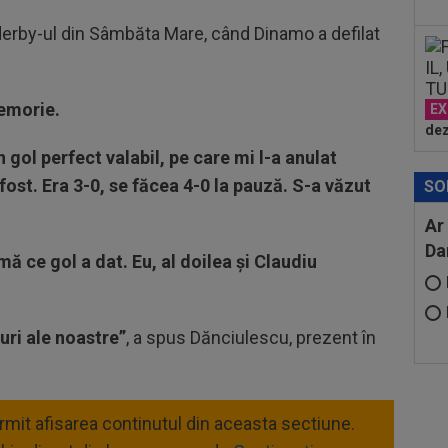
 derby-ul din Sâmbăta Mare, când Dinamo a defilat
memorie.
EX
dez
gol perfect valabil, pe care mi l-a anulat
 fost. Era 3-0, se făcea 4-0 la pauză. S-a văzut
SO
Ar
Da
ă ce gol a dat. Eu, al doilea și Claudiu
uri ale noastre”
, a spus Dănciulescu, prezent în
ermit afisarea continutul din aceasta sectiune.