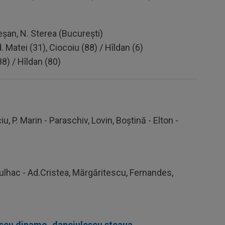
reşan, N. Sterea (Bucureşti)
 Matei (31), Ciocoiu (88) / Hîldan (6)
88) / Hîldan (80)
u, P. Marin - Paraschiv, Lovin, Boştină - Elton -
Pulhac - Ad.Cristea, Mărgăritescu, Fernandes,
escu dinamo
,
danciulescu steaua