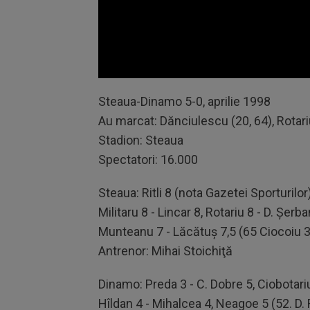
Volume
90%
Steaua-Dinamo 5-0, aprilie 1998
Au marcat: Dănciulescu (20, 64), Rotariu
Stadion: Steaua
Spectatori: 16.000
Steaua: Ritli 8 (nota Gazetei Sporturilo
Militaru 8 - Lincar 8, Rotariu 8 - D. Şer
Munteanu 7 - Lăcătuş 7,5 (65 Ciocoiu 3
Antrenor: Mihai Stoichiţă
Dinamo: Preda 3 - C. Dobre 5, Ciobotariu 4
Hîldan 4 - Mihalcea 4, Neagoe 5 (52. D. 