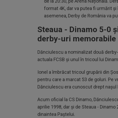
de la 20:30, pe Arena Națională. Derby
format 4K, dar va putea fi urmărit și
asemenea, Derby de România va pute
Steaua - Dinamo 5-0 ș
derby-uri memorabile 
Dănciulescu a nominalizat două derby-ur
actuala FCSB și unul în tricoul lui Dina
Ionel a îmbrăcat tricoul grupării din Ș
pentru care a marcat 53 de goluri. Pe 
Dănciulescu era cunoscut drept naşul l
Acum oficial la CS Dinamo, Dănciulescu
aprilie 1998, dar și de Steaua - Dinamo
dinaintea Paștelui.