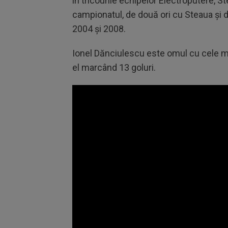
în tricourile echipelor Electroputere, St
campionatul, de două ori cu Steaua şi d
2004 şi 2008.
Ionel Dănciulescu este omul cu cele ma
el marcând 13 goluri.