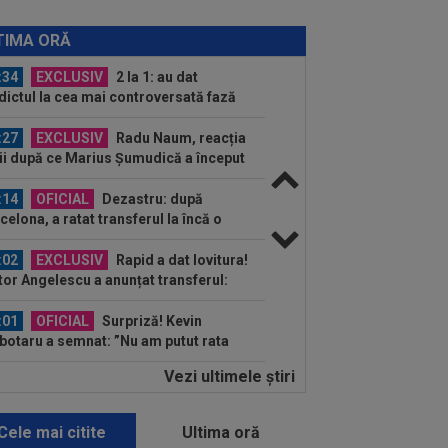
:41
EXCLUSIV
Atacant pentru
B! A făcut anunțul ÎN DIRECT: ”Îi dau
TIMA ORĂ
lui Gigi unul bun”
:34
EXCLUSIV
2 la 1: au dat
dictul la cea mai controversată fază
 UTA - Rapid...
:27
EXCLUSIV
Radu Naum, reacția
ii după ce Marius Șumudică a început
ocierile cu CFR...
:14
OFICIAL
Dezastru: după
celona, a ratat transferul la încă o
ipă de UCL! Picat la...
:02
EXCLUSIV
Rapid a dat lovitura!
tor Angelescu a anunțat transferul:
arte bun"
:01
OFICIAL
Surpriză! Kevin
botaru a semnat: ”Nu am putut rata
astă oportunitate”
Vezi ultimele ştiri
:00
Rușii îl provoacă pe David
ovici înaintea Europenelor: ”Va pierde
l!”...
Cele mai citite
Ultima oră
:54
L-a ”vrăjit” pe Pancu în 45 de