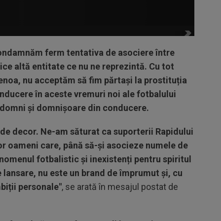
condamnăm ferm tentativa de asociere între
orice altă entitate ce nu ne reprezintă. Cu tot
enoa, nu acceptăm să fim părtași la prostituția
nducere în aceste vremuri noi ale fotbalului
 domni și domnișoare din conducere.
 de decor. Ne-am săturat ca suporterii Rapidului
nor oameni care, până să-și asocieze numele de
omenul fotbalistic și inexistenți pentru spiritul
 lansare, nu este un brand de împrumut și, cu
biții personale"
, se arată în mesajul postat de