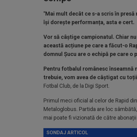
"Mai mult decât ce s-a scris în presă 
își dorește performanța, asta e cert.
Vor să câștige campionatul. Chiar nu 
această acțiune pe care a făcut-o Ra
domnul Șucu are o echipă pe care o pa
Pentru fotbalul românesc înseamnă mu
trebuie, vom avea de câștigat cu toții
Fotbal Club, de la Digi Sport.
Primul meci oficial al celor de Rapid din
Metaloglobus. Partida are loc sâmbătă, de
mai poate fi vizionată de către abonații
SONDAJ ARTICOL