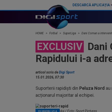
DESCARCĂ APLICAȚIA
Fostul golgheter din La Liga i-a spus ”NU” lui Dan Șucu! Atacantul s-a înțeles deja cu alt club
HOME
Fotbal
SuperLiga
Dani Coman a intervenit
EXCLUSIV
Dani 
Rapidului i-a adr
articol scris de
Digi Sport
15.01.2026, 07:30
Suporterii rapidiști din
Peluza Nord
au 
acționarul majoritar al echipei.
Suporterii Rapidului / Foto: Sport Pictures
SUPERLIGA