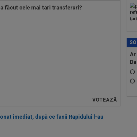
a făcut cele mai tari transferuri?
ref
ţar
SO
Ar
Da
onat imediat, după ce fanii Rapidului l-au