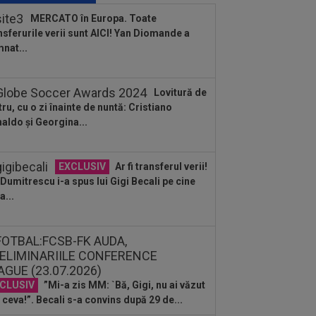
ute: ”N-ai cum să dai greș cu așa
MERCATO în Europa. Toate
a” +...
nsferurile verii sunt AICI! Yan Diomande a
:39
Alex Dobre a vorbit despre
nat...
carea de la Rapid, după 0-0 cu UTA:
0%"
:46
VIDEO
Daniel Pancu a
Lovitură de
plodat”, după UTA - Rapid: ”Mamă,
tru, cu o zi înainte de nuntă: Cristiano
eu! Puțin respect nu...
aldo și Georgina...
:41
EXCLUSIV
Atacant pentru
B! A făcut anunțul ÎN DIRECT: ”Îi dau
lui Gigi unul bun”
EXCLUSIV
Ar fi transferul verii!
:34
EXCLUSIV
2 la 1: au dat
e Dumitrescu i-a spus lui Gigi Becali pe cine
dictul la cea mai controversată fază
a...
 UTA - Rapid...
:27
EXCLUSIV
Radu Naum, reacția
ii după ce Marius Șumudică a început
ocierile cu CFR...
:14
OFICIAL
Dezastru: după
celona, a ratat transferul la încă o
ipă de UCL! Picat la...
CLUSIV
”Mi-a zis MM: `Bă, Gigi, nu ai văzut
 ceva!”. Becali s-a convins după 29 de...