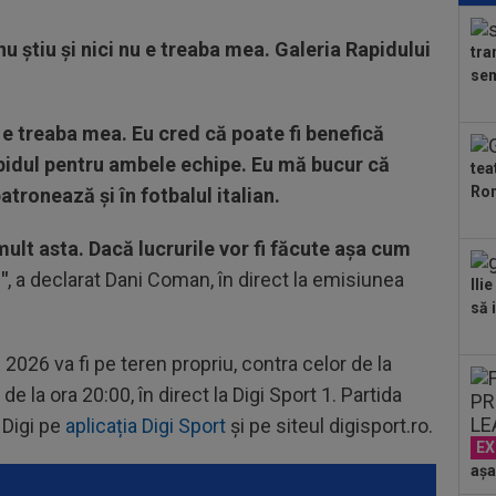
min
cev
nu știu și nici nu e treaba mea. Galeria Rapidului
tra
23
sem
ple
"10
00
e treaba mea. Eu cred că poate fi benefică
”ex
pidul pentru ambele echipe. Eu mă bucur că
tea
aol
Ron
tronează și în fotbalul italian.
00
FCS
eu 
lt asta. Dacă lucrurile vor fi făcute așa cum
00
"
, a declarat Dani Coman, în direct la emisiunea
Ili
ver
să i
din
00
ser
 2026 va fi pe teren propriu, contra celor de la
neg
 la ora 20:00, în direct la Digi Sport 1. Partida
00
Bar
 Digi pe
aplicația Digi Sport
și pe siteul digisport.ro.
ech
EX
așa