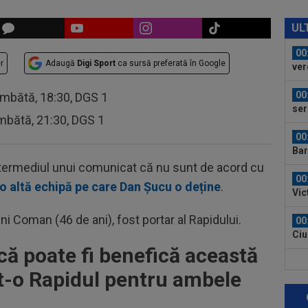
00
FCS
UL
eu 
00
r
Adaugă
Digi Sport
ca sursă preferată în Google
ver
din
00
âmbătă, 18:30, DGS 1
ser
mbătă, 21:30, DGS 1
neg
00
Bar
ech
intermediul unui comunicat că nu sunt de acord cu
00
o altă echipă pe care Dan Șucu o deține
.
Vic
"Fo
i Coman (46 de ani), fost portar al Rapidului.
00
Ciu
ace
ă poate fi benefică această
00
ut-o Rapidul pentru ambele
Pop
auru
23