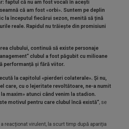
: faptul că nu am fost vocali în acești
înseamnă că am fost «orbi». Suntem pe deplin
c la începutul fiecărui sezon, menită să țină
rile reale. Rapidul nu trăiește din promisiuni
ea clubului, continuă să existe personaje
anagement” clubul a fost păgubit cu milioane
ă performanță și fără viitor.
cută la capitolul «pierderi colaterale». Și nu,
cel care, cu o lejeritate revoltătoare, ne-a numit
rși la maxim» atunci când venim la stadion.
este motivul pentru care clubul încă există”
, se
, a reacționat virulent, la scurt timp după apariția