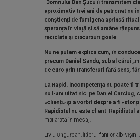
"Domnului Dan Șucu îi transmitem clar
aproximativ trei ani de patronat nu 
conștienți de fumigena aprinsă rituali
speranța în viață și să amâne răspunsu
reciclate și discursuri goale!
Nu ne putem explica cum, în conducer
precum Daniel Sandu, sub al cărui „m
de euro prin transferuri fără sens, făr
La Rapid, incompetența nu poate fi tre
nu l-am uitat nici pe Daniel Carciug, 
«clienți» și a vorbit despre a fi «sto
Rapidistul nu este client. Rapidistul 
mai arată în mesaj.
Liviu Ungurean, liderul fanilor alb-vișinii