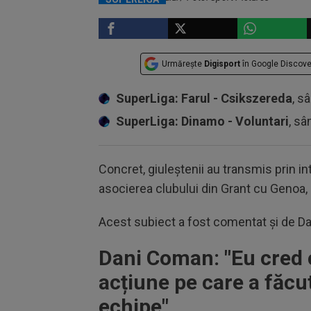
Urmărește
Digisport
în Google Discove
SuperLiga: Farul - Csikszereda
, s
SuperLiga: Dinamo - Voluntari
, sâ
Concret, giuleștenii au transmis prin 
asocierea clubului din Grant cu Genoa,
Acest subiect a fost comentat și de Dan
Dani Coman: "Eu cred c
acțiune pe care a făc
echipe"