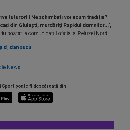
iva tuturor!!! Ne schimbati voi acum tradiția?
cați din Giulești, murdăriți Rapidul domnilor..."
,
iu postat la comunicatul oficial al Peluzei Nord.
pid
,
dan sucu
gle News
i Sport poate fi descărcată din