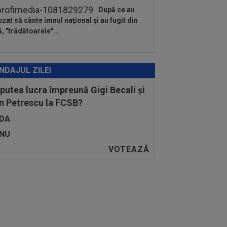
După ce au
uzat să cânte imnul naţional şi au fugit din
ă, "trădătoarele"...
NDAJUL ZILEI
 putea lucra împreună Gigi Becali și
n Petrescu la FCSB?
DA
NU