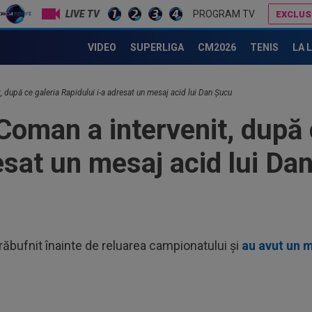
LIVE TV
PROGRAM TV
EXCLUS
Tensiuni la Genoa lui Dan Șucu! Daniele De Rossi și jucătorii s-ar fi săturat de Răzvan Raț
VIDEO
SUPERLIGA
CM2026
TENIS
LA 
00
Vic
, după ce galeria Rapidului i-a adresat un mesaj acid lui Dan Șucu
"Fo
00
Coman a intervenit, după 
Ciu
ace
esat un mesaj acid lui Da
00
Pop
auru
23
min
cev
23
răbufnit înainte de reluarea campionatului și
au avut un 
ple
"10
00
”ex
aol