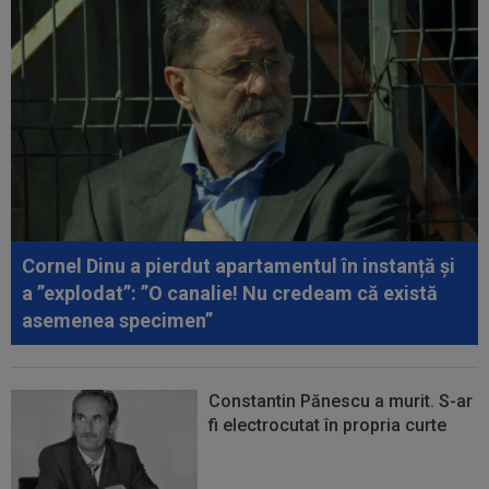
00:19
Jovo Lukic e în fața transferului carierei
00:18
EXCLUSIV
Ilie Dumitrescu l-a pus ”la zid” pe
Becali, după decizia de la FCSB: ”Te-ai...
00:17
Micael Leandro a murit, după ce a fost
împușcat în timpul meciului
00:04
Surpriza serii în Europa: rezultat ”strălucitor”
pentru oaspeți în turul trei...
Cornel Dinu a pierdut apartamentul în instanță și
a ”explodat”: ”O canalie! Nu credeam că există
asemenea specimen”
Constantin Pănescu a murit. S-ar
fi electrocutat în propria curte