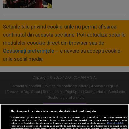
Setarile tale privind cookie-urile nu permit afisarea
continutul din aceasta sectiune. Poti actualiza setarile
modulelor coookie direct din browser sau de
Gestionați preferințele
– e nevoie sa accepti cookie-
urile social media
Copyright © 2026 / DIGI ROMANIA S.A.
Termeni si conditii
Politica de confidentialitate
Abonare Digi TV
Frecvente Digi Sport
Retransmisie Digi Sport
Contact/Info
Codul etic
Gestionați preferințele
Versiune desktop
Nouă ne pasă ca datele tale personale să rămână confidențiale
Noi și partenerii noștri
30
stocăm și/sau accesăm informații pe dispozitivul dvs., precum identificatorii cookie unici pentru prelucrarea
datelor cu caracter personal. Puteți accepta sau gestiona alegerile dvs. făcând clic mai jos sau în orice moment, pe pagina cu
politica de confidențialitate. Aceste alegeri vor fi raportate partenerilor noștri și nu vă vor afecta navigarea.
Mai multe detalii
Noi si partenerii nostri (retelele de socializare si agentiile de publicitate partenere, precum si furnizorii nostri de servicii de date
analitice) prelucram date pentru a permite website-ului sa functioneze, pentru a personaliza continutul si anunturile publicitare afisate