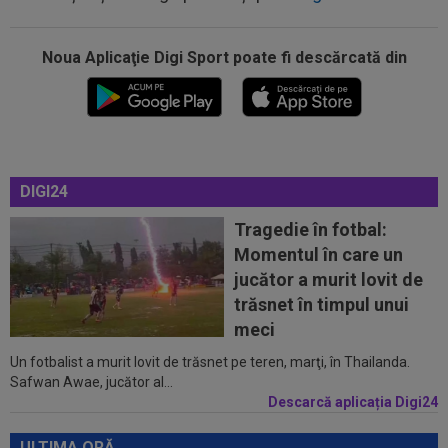
Noua Aplicaţie Digi Sport poate fi descărcată din
00:17
Micael Leandro a murit, după ce a fost
împușcat în timpul meciului
00:04
Surpriza serii în Europa: rezultat ”strălucitor”
pentru oaspeți în turul trei...
23:53
FOTO
I-a lăsat ”mască”! Ce a făcut Vinicius
DIGI24
Junior, imediat după negocierile cu Real...
Tragedie în fotbal:
23:52
EXCLUSIV
Ilie Dumitrescu a numit cel mai
Momentul în care un
bun atacant din SuperLiga României
jucător a murit lovit de
23:51
Surpriza din preliminariile Champions League
trăsnet în timpul unui
le-a rupt seria de victorii...
meci
Un fotbalist a murit lovit de trăsnet pe teren, marţi, în Thailanda.
00:22
EXCLUSIV
Dan Petrescu s-a decis
Safwan Awae, jucător al...
Descarcă aplicația Digi24
00:19
Jovo Lukic e în fața transferului carierei
ULTIMA ORĂ