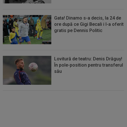
Gata! Dinamo s-a decis, la 24 de
ore după ce Gigi Becali i l-a oferit
gratis pe Dennis Politic
Lovitură de teatru: Denis Drăguș!
În pole-position pentru transferul
său
S-a terminat meciul lui Auda din
turul 3 preliminar din Conference
League