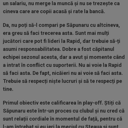
un salariu, nu merge la muncă și nu se trezește ca
cineva care are copii acasă și rate la bancă.
Da, nu poți să-l compari pe Săpunaru cu altcineva,
era greu să faci trecerea asta. Sunt mai mulți
jucători care pot fi lideri la Rapid, dar trebuie să-ți
asumi responsabilitatea. Dobre a fost căpitanul
echipei sezonul acesta, dar a avut și momente când
a intrat în conflict cu suporterii. Nu ai voie la Rapid
să faci asta. De fapt, nicăieri nu ai voie să faci asta.
Trebuie să respecți niște lucruri și să te respecți pe
tine.
Primul obiectiv este calificarea în play-off. Știți că
Săpunaru este într-un proces cu clubul și nu cred că
sunt relații cordiale în momentul de față, pentru că
l-am întrebat și eu ieri la meciul cu Steaua și sunt