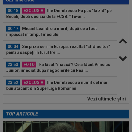
00:18
EXCLUSIV
Ilie Dumitrescu l-a pus ”la zid” pe
Becali, după decizia de la FCSB: ”Te-ai...
00:17
Micael Leandro a murit, după ce a fost
împușcat în timpul meciului
00:04
Surpriza serii în Europa: rezultat ”strălucitor”
pentru oaspeți în turul trei...
23:53
FOTO
I-a lăsat ”mască”! Ce a făcut Vinicius
Junior, imediat după negocierile cu Real...
23:52
EXCLUSIV
Ilie Dumitrescu a numit cel mai
bun atacant din SuperLiga României
Vezi ultimele ştiri
23:51
Surpriza din preliminariile Champions League
le-a rupt seria de victorii...
TOP ARTICOLE
00:22
EXCLUSIV
Dan Petrescu s-a decis