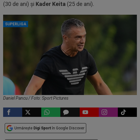
(30 de ani) și
Kader Keita
(25 de ani).
SUPERLIGA
Daniel Pancu / Foto: Sport Pictures
Urmărește
Digi Sport
în Google Discover