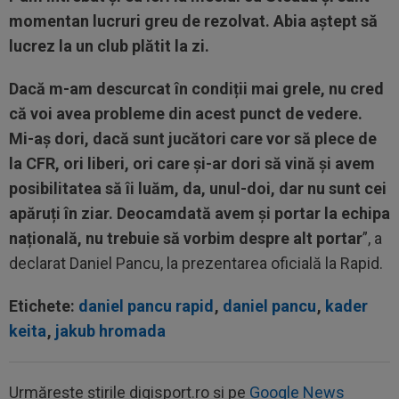
momentan lucruri greu de rezolvat. Abia aștept să
lucrez la un club plătit la zi.
Dacă m-am descurcat în condiții mai grele, nu cred
că voi avea probleme din acest punct de vedere.
Mi-aș dori, dacă sunt jucători care vor să plece de
la CFR, ori liberi, ori care și-ar dori să vină și avem
posibilitatea să îi luăm, da, unul-doi, dar nu sunt cei
apăruți în ziar. Deocamdată avem și portar la echipa
națională, nu trebuie să vorbim despre alt portar
”, a
declarat Daniel Pancu, la prezentarea oficială la Rapid.
Etichete:
daniel pancu rapid
,
daniel pancu
,
kader
keita
,
jakub hromada
Urmărește știrile digisport.ro și pe
Google News