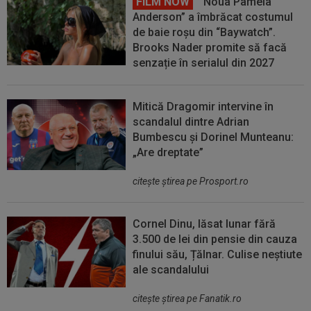
FILM NOW
“Noua Pamela
Anderson” a îmbrăcat costumul
de baie roșu din “Baywatch”.
Brooks Nader promite să facă
senzație în serialul din 2027
Mitică Dragomir intervine în
scandalul dintre Adrian
Bumbescu și Dorinel Munteanu:
„Are dreptate”
citeşte ştirea pe Prosport.ro
Cornel Dinu, lăsat lunar fără
3.500 de lei din pensie din cauza
finului său, Țălnar. Culise neștiute
ale scandalului
citeşte ştirea pe Fanatik.ro