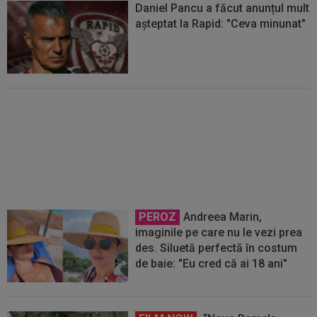
Daniel Pancu a făcut anunțul mult
așteptat la Rapid: "Ceva minunat"
EXCLUSIV
Victor Angelescu a
intrat în direct și a anunțat
transferul de la Genoa la Rapid
PEROZ
Andreea Marin,
imaginile pe care nu le vezi prea
des. Siluetă perfectă în costum
de baie: "Eu cred că ai 18 ani"