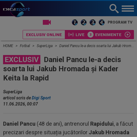
LIVE TV
PROGRAM TV
EXCLUSIV ONLINE
LIVE
EVENIMENTE
HOME
Fotbal
SuperLiga
Daniel Pancu le-a decis soarta lui Jakub Hromada și Kader Keita la Rapid
EXCLUSIV
Daniel Pancu le-a decis
soarta lui Jakub Hromada și Kader
Keita la Rapid
SuperLiga
articol scris de
Digi Sport
11.06.2026, 00:07
Daniel Pancu
(48 de ani), antrenorul
Rapidului
, a făcut
precizari despre situația jucătorilor
Jakub Hromada