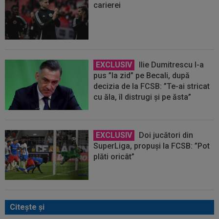
carierei
EXCLUSIV
Ilie Dumitrescu l-a
pus ”la zid” pe Becali, după
decizia de la FCSB: ”Te-ai stricat
cu ăla, îl distrugi și pe ăsta”
EXCLUSIV
Doi jucători din
SuperLiga, propuși la FCSB: ”Pot
plăti oricât”
Citeşte şi