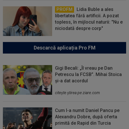
PROFM
Lidia Buble a ales
libertatea fără artificii. A pozat
topless, în mijlocul naturii: "Nu e
niciodată despre corp"
Descarcă aplicația Pro FM
Gigi Becali: „Îl vreau pe Dan
Petrescu la FCSB”. Mihai Stoica
și-a dat acordul
citeşte ştirea pe ziare.com
Cum l-a numit Daniel Pancu pe
Alexandru Dobre, după oferta
primită de Rapid din Turcia