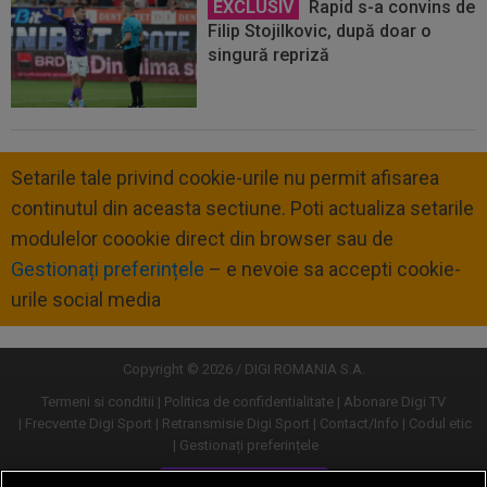
EXCLUSIV
Rapid s-a convins de
Filip Stojilkovic, după doar o
singură repriză
Setarile tale privind cookie-urile nu permit afisarea
continutul din aceasta sectiune. Poti actualiza setarile
modulelor coookie direct din browser sau de
Gestionați preferințele
– e nevoie sa accepti cookie-
urile social media
Copyright © 2026 / DIGI ROMANIA S.A.
Termeni si conditii
Politica de confidentialitate
Abonare Digi TV
Frecvente Digi Sport
Retransmisie Digi Sport
Contact/Info
Codul etic
Gestionați preferințele