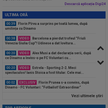
Descarcă aplicația Digi24
00:39
Reacția total neașteptată a lui Nuno Campos,
întrebat de Adrian Mazilu după...
ULTIMA ORĂ
00:39
Florin Pîrvu a surprins pe toată lumea, după
umilința cu Dinamo
00:38
VIDEO
Barcelona a pierdut trofeul ”Friuli
Venezia Giulia Cup”! Udinese a dat lovitura...
00:20
VIDEO
Alex Musi a dat declarația serii, după
ce Dinamo a învins-o pe FC Voluntari cu...
00:20
VIDEO
Estrela - Sporting 2-2. Meci
spectaculos! Ianis Stoica a fost titular. Cele mai...
00:02
EXCLUSIV
Florin Prunea s-a convins, după
Dinamo - FC Voluntari: ”Fotbalist! Extraordinar”
Vezi ultimele ştiri
00:00
Ion Gheorghe a rupt tăcerea, după ce a
provocat penalty-ul din care Dinamo a...