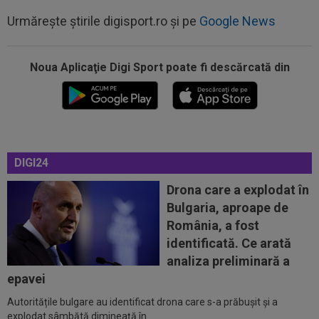
Urmărește știrile digisport.ro și pe
Google News
Noua Aplicaţie Digi Sport poate fi descărcată din
00:20
VIDEO
Alex Musi a dat declarația serii, după
ce Dinamo a învins-o pe FC Voluntari cu...
DIGI24
00:20
VIDEO
Estrela - Sporting 2-2. Meci
spectaculos! Ianis Stoica a fost titular. Cele mai...
Drona care a explodat în
Bulgaria, aproape de
00:02
EXCLUSIV
Florin Prunea s-a convins, după
România, a fost
Dinamo - FC Voluntari: ”Fotbalist! Extraordinar”
identificată. Ce arată
00:00
Ion Gheorghe a rupt tăcerea, după ce a
analiza preliminară a
provocat penalty-ul din care Dinamo a...
epavei
Autoritățile bulgare au identificat drona care s-a prăbușit și a
23:58
EXCLUSIV
Salariul lui Marius Șumudică la
explodat sâmbătă dimineață în...
CFR Cluj. Peste Pancu la Rapid și de două ori...