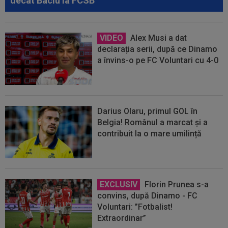
decât Baciu la FCSB
VIDEO
Alex Musi a dat
declarația serii, după ce Dinamo
a învins-o pe FC Voluntari cu 4-0
Darius Olaru, primul GOL în
Belgia! Românul a marcat și a
contribuit la o mare umilință
EXCLUSIV
Florin Prunea s-a
convins, după Dinamo - FC
Voluntari: ”Fotbalist!
Extraordinar”