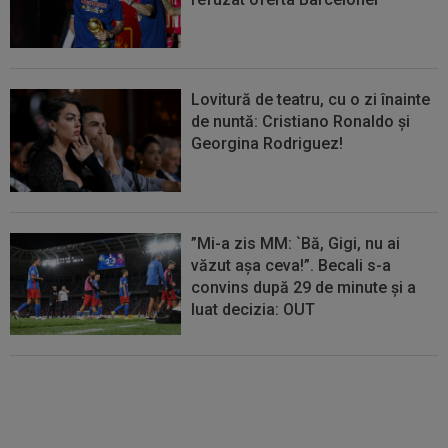
Lovitură de teatru, cu o zi înainte
de nuntă: Cristiano Ronaldo și
Georgina Rodriguez!
”Mi-a zis MM: `Bă, Gigi, nu ai
văzut așa ceva!”. Becali s-a
convins după 29 de minute și a
luat decizia: OUT
FOTO
Mihaela Rădulescu a
fost ”ștearsă complet” și nu s-a
mai putut abține: ”Trebuie să le