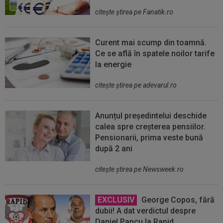
citeşte ştirea pe Fanatik.ro
Curent mai scump din toamnă.
Ce se află în spatele noilor tarife
la energie
citeşte ştirea pe adevarul.ro
Anunțul președintelui deschide
calea spre creșterea pensiilor.
Pensionarii, prima veste bună
după 2 ani
citeşte ştirea pe Newsweek.ro
EXCLUSIV
George Copos, fără
dubii! A dat verdictul despre
Daniel Pancu la Rapid