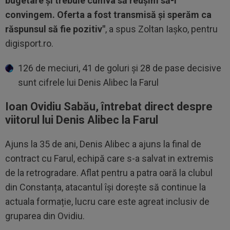
bugetare și trebuie cumva să reușim să-l
convingem. Oferta a fost transmisă și sperăm ca
răspunsul să fie pozitiv"
, a spus Zoltan Iașko, pentru
digisport.ro.
126 de meciuri, 41 de goluri și 28 de pase decisive
sunt cifrele lui Denis Alibec la Farul
Ioan Ovidiu Sabău, întrebat direct despre
viitorul lui Denis Alibec la Farul
Ajuns la 35 de ani, Denis Alibec a ajuns la final de
contract cu Farul, echipă care s-a salvat in extremis
de la retrogradare. Aflat pentru a patra oară la clubul
din Constanța, atacantul își dorește să continue la
actuala formație, lucru care este agreat inclusiv de
gruparea din Ovidiu.