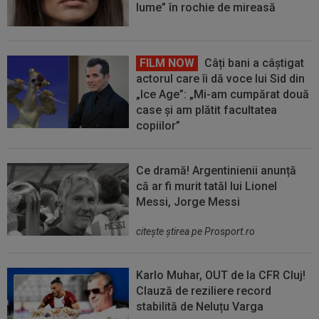
lume” în rochie de mireasă
FILM NOW
Câți bani a câștigat
actorul care îi dă voce lui Sid din
„Ice Age”: „Mi-am cumpărat două
case și am plătit facultatea
copiilor”
Ce dramă! Argentinienii anunță
că ar fi murit tatăl lui Lionel
Messi, Jorge Messi
citeşte ştirea pe Prosport.ro
Karlo Muhar, OUT de la CFR Cluj!
Clauză de reziliere record
stabilită de Neluțu Varga