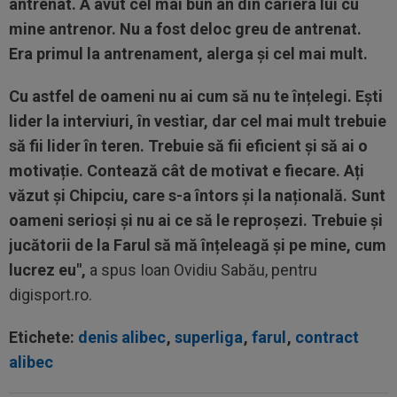
antrenat. A avut cel mai bun an din cariera lui cu
mine antrenor. Nu a fost deloc greu de antrenat.
Era primul la antrenament, alerga și cel mai mult.
Cu astfel de oameni nu ai cum să nu te înțelegi. Ești
lider la interviuri, în vestiar, dar cel mai mult trebuie
să fii lider în teren. Trebuie să fii eficient și să ai o
motivație. Contează cât de motivat e fiecare. Ați
văzut și Chipciu, care s-a întors și la națională. Sunt
oameni serioși și nu ai ce să le reproșezi. Trebuie și
jucătorii de la Farul să mă înțeleagă și pe mine, cum
lucrez eu",
a spus Ioan Ovidiu Sabău, pentru
digisport.ro.
Etichete:
denis alibec
,
superliga
,
farul
,
contract
alibec