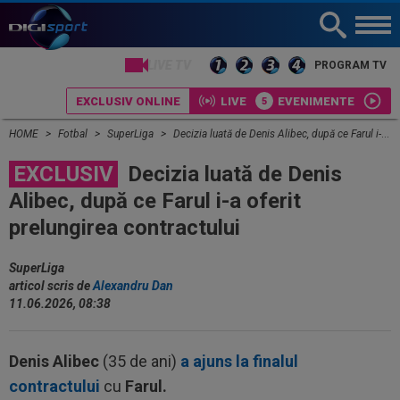
LIVE TV
PROGRAM TV
EXCLUSIV ONLINE
LIVE
EVENIMENTE
HOME
Fotbal
SuperLiga
Decizia luată de Denis Alibec, după ce Farul i-a oferit prelungirea contractului
EXCLUSIV
Decizia luată de Denis
Alibec, după ce Farul i-a oferit
prelungirea contractului
SuperLiga
articol scris de
Alexandru Dan
11.06.2026, 08:38
Denis Alibec
(35 de ani)
a ajuns la finalul
contractului
cu
Farul.