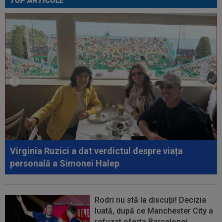
TOP ARTICOLE
23:58
EXCLUSIV
Salariul lui Marius Șumudică la
CFR Cluj. Peste Pancu la Rapid și de două ori...
00:39
Reacția total neașteptată a lui Nuno Campos,
întrebat de Adrian Mazilu după...
00:39
Florin Pîrvu a surprins pe toată lumea, după
umilința cu Dinamo
00:38
VIDEO
Barcelona a pierdut trofeul ”Friuli
Venezia Giulia Cup”! Udinese a dat lovitura...
00:20
VIDEO
Alex Musi a dat declarația serii, după
ce Dinamo a învins-o pe FC Voluntari cu...
Virginia Ruzici a dat verdictul despre viața
00:20
VIDEO
Estrela - Sporting 2-2. Meci
personală a Simonei Halep
spectaculos! Ianis Stoica a fost titular. Cele mai...
Rodri nu stă la discuții! Decizia
luată, după ce Manchester City a
refuzat oferta Barcelonei