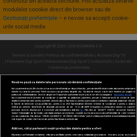
continutul din aceasta sectiune. Poti actualiza setarile
modulelor coookie direct din browser sau de
Gestionați preferințele
– e nevoie sa accepti cookie-
urile social media
Copyright © 2026 / DIGI ROMANIA S.A.
Termeni si conditii
Politica de confidentialitate
Abonare Digi TV
Frecvente Digi Sport
Retransmisie Digi Sport
Contact/Info
Codul etic
Gestionați preferințele
Versiune desktop
Nouă ne pasă ca datele tale personale să rămână confidențiale
Noi și partenerii noștri
30
stocăm și/sau accesăm informații pe dispozitivul dvs., precum identificatorii cookie unici pentru prelucrarea
datelor cu caracter personal. Puteți accepta sau gestiona alegerile dvs. făcând clic mai jos sau în orice moment, pe pagina cu
politica de confidențialitate. Aceste alegeri vor fi raportate partenerilor noștri și nu vă vor afecta navigarea.
Mai multe detalii
Noi si partenerii nostri (retelele de socializare si agentiile de publicitate partenere, precum si furnizorii nostri de servicii de date
analitice) prelucram date pentru a permite website-ului sa functioneze, pentru a personaliza continutul si anunturile publicitare afisate
in functie de interesele si/sau profilul dvs., pentru a va oferi functionalitati aferente retelelor de socializare si pentru a analiza
traficul pe website. Beneficiati de drepturile prevazute de art. 15-22 din GDPR in legatura cu prelucrarea datelor cu caracter
personal. Aceste drepturi pot fi exercitate prin modalitatea indicata
aici
. Prin click pe “ACCEPT TOATE”, acceptati folosirea
tuturor Tehnologiilor de tip Cookie, care implica inclusiv acceptul dvs. cu privire la stocarea/accesarea informatiilor de catre Vendor-ii
cu care colaboram. Prin click pe “VREAU SA MODIFIC SETARILE INDIVIDUAL” puteti schimba preferintele in mod individual, mai putin
cele legate de cookie strict necesare pentru functionarea website-ului.
Atât noi, cât și partenerii noștri prelucrăm datele pentru a oferi:
Măsurarea performanței reclamelor. Utilizarea profilurilor pentru selectarea conținutului personalizat. Stocarea și/sau accesarea