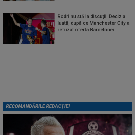
Rodri nu stă la discuții! Decizia
luată, după ce Manchester City a
refuzat oferta Barcelonei
Cel mai bine plătit jucător din
SuperLigă a devenit liber! Gigi
Becali spunea: ”Pregătesc o
bombă! Bani mulți”
RECOMANDĂRILE REDACȚIEI