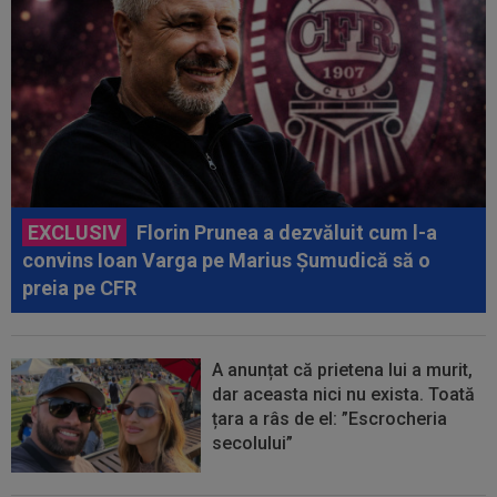
EXCLUSIV
Florin Prunea a dezvăluit cum l-a
convins Ioan Varga pe Marius Șumudică să o
preia pe CFR
A anunțat că prietena lui a murit,
dar aceasta nici nu exista. Toată
țara a râs de el: ”Escrocheria
secolului”