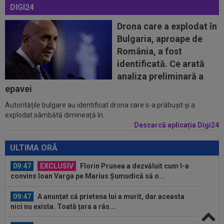
DIGI24
08:58
Hakan Calhanoglu a ”dat din casă”! Ce
obiective a setat Cristi Chivu la Inter...
Drona care a explodat în
Bulgaria, aproape de
08:57
”Meciul anului”: în minutul 10, oaspeții
România, a fost
conduceau cu 3-0, însă abia apoi a...
identificată. Ce arată
08:52
După 1.085 de zile! Adrian Mazilu a dat primul
analiza preliminară a
gol pentru Dinamo și nu s-a...
epavei
Autoritățile bulgare au identificat drona care s-a prăbușit și a
09:52
OFICIAL
A semnat: de la Cupa Mondială
explodat sâmbătă dimineață în...
2026, în SuperLiga României!
Descarcă aplicația Digi24
09:48
Giovanni Becali l-a propus pe Ștefan Baiaram în
Serie A
ULTIMA ORĂ
09:47
EXCLUSIV
Florin Prunea a dezvăluit cum l-a
convins Ioan Varga pe Marius Șumudică să o...
09:47
A anunțat că prietena lui a murit, dar aceasta
nici nu exista. Toată țara a râs...