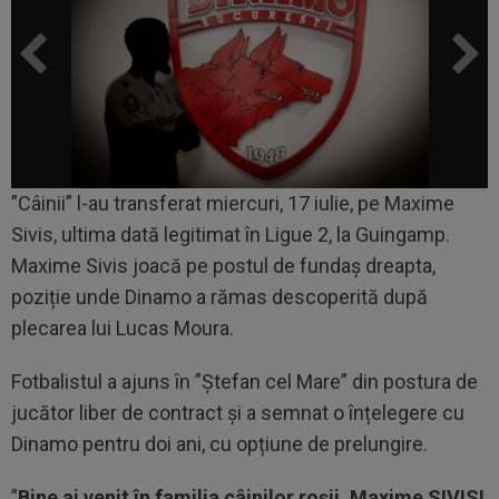
”Câinii” l-au transferat miercuri, 17 iulie, pe Maxime
Sivis, ultima dată legitimat în Ligue 2, la Guingamp.
Maxime Sivis joacă pe postul de fundaș dreapta,
poziție unde Dinamo a rămas descoperită după
plecarea lui Lucas Moura.
Fotbalistul a ajuns în ”Ștefan cel Mare” din postura de
jucător liber de contract și a semnat o înțelegere cu
Dinamo pentru doi ani, cu opțiune de prelungire.
”
Bine ai venit în familia câinilor roșii, Maxime SIVIS!