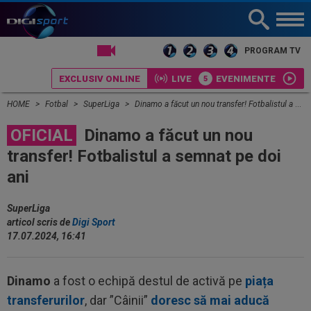
LIVE TV
PROGRAM TV
EXCLUSIV ONLINE
LIVE
EVENIMENTE
HOME
Fotbal
SuperLiga
Dinamo a făcut un nou transfer! Fotbalistul a semnat pe doi ani
OFICIAL
Dinamo a făcut un nou
transfer! Fotbalistul a semnat pe doi
ani
SuperLiga
articol scris de
Digi Sport
17.07.2024, 16:41
Dinamo
a fost o echipă destul de activă pe
piața
transferurilor
, dar ”Câinii”
doresc să mai aducă