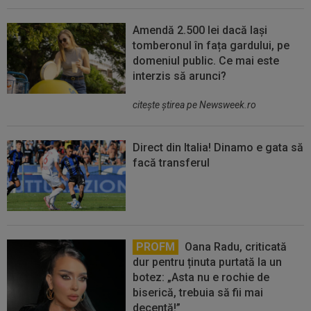
Amendă 2.500 lei dacă lași
tomberonul în fața gardului, pe
domeniul public. Ce mai este
interzis să arunci?
citeşte ştirea pe Newsweek.ro
Direct din Italia! Dinamo e gata să
facă transferul
PROFM
Oana Radu, criticată
dur pentru ținuta purtată la un
botez: „Asta nu e rochie de
biserică, trebuia să fii mai
decentă!”