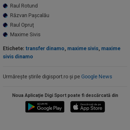
Raul Rotund
Răzvan Pașcalău
Raul Opruț
Maxime Sivis
Etichete:
transfer dinamo
,
maxime sivis
,
maxime
sivis dinamo
Urmărește știrile digisport.ro și pe
Google News
Noua Aplicaţie Digi Sport poate fi descărcată din
09:47
A anunțat că prietena lui a murit, dar aceasta
nici nu exista. Toată țara a râs...
09:03
Petrolul - Oțelul, LIVE VIDEO, 18:30, Digi Sport
1. Moldovenii s-au impus cu...