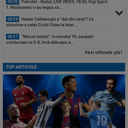
09:03
Petrolul - Oțelul, LIVE VIDEO, 18:30, Digi Sport
1. Moldovenii s-au impus cu...
08:58
Hakan Calhanoglu a ”dat din casă”! Ce
obiective a setat Cristi Chivu la Inter...
08:57
”Meciul anului”: în minutul 10, oaspeții
conduceau cu 3-0, însă abia apoi a...
Vezi ultimele ştiri
08:52
După 1.085 de zile! Adrian Mazilu a dat primul
gol pentru Dinamo și nu s-a...
TOP ARTICOLE
09:52
OFICIAL
A semnat: de la Cupa Mondială
2026, în SuperLiga României!
09:48
Giovanni Becali l-a propus pe Ștefan Baiaram în
Serie A
09:47
EXCLUSIV
Florin Prunea a dezvăluit cum l-a
convins Ioan Varga pe Marius Șumudică să o...
09:47
A anunțat că prietena lui a murit, dar aceasta