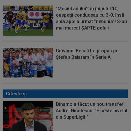
”Meciul anului”: în minutul 10,
oaspeții conduceau cu 3-0, însă
abia apoi a urmat ”nebunia”! S-au
mai marcat ȘAPTE goluri
Giovanni Becali l-a propus pe
Ștefan Baiaram în Serie A
Citeşte şi
Dinamo a făcut un nou transfer!
Andrei Nicolescu: ”E peste nivelul
din SuperLigă!”