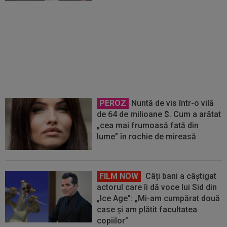
Ce surpriză: Dinamo l-a pus pe
lista de transferuri
PEROZ
Nuntă de vis într-o vilă
de 64 de milioane $. Cum a arătat
„cea mai frumoasă fată din
lume” în rochie de mireasă
FILM NOW
Câți bani a câștigat
actorul care îi dă voce lui Sid din
„Ice Age”: „Mi-am cumpărat două
case și am plătit facultatea
copiilor”