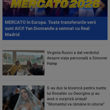
nici nu exista. Toată țara a râs...
09:03
Petrolul - Oțelul, LIVE VIDEO, 18:30, Digi Sport
1. Moldovenii s-au impus cu...
MERCATO în Europa. Toate transferurile verii
sunt AICI! Yan Diomande a semnat cu Real
Madrid
Virginia Ruzici a dat verdictul
despre viața personală a Simonei
Halep
S-au dus la biserică pentru nunta
lui Ronaldo cu Georgina și au
avut o surpriză uriașă!
”Momentul va rămâne în istorie”