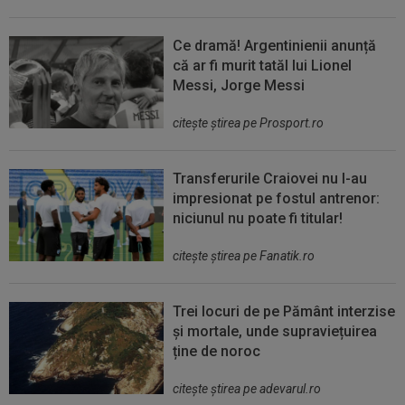
Ce dramă! Argentinienii anunță
că ar fi murit tatăl lui Lionel
Messi, Jorge Messi
citeşte ştirea pe Prosport.ro
Transferurile Craiovei nu l-au
impresionat pe fostul antrenor:
niciunul nu poate fi titular!
citeşte ştirea pe Fanatik.ro
Trei locuri de pe Pământ interzise
și mortale, unde supraviețuirea
ține de noroc
citeşte ştirea pe adevarul.ro