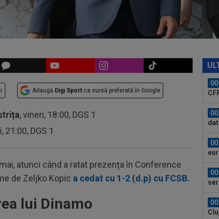
pe 
un..
00
pro
CFR
00
ți 
UL
cân
00
r
Adaugă
Digi Sport
ca sursă preferată în Google
CFR
00
strița
, vineri, 18:00, DGS 1
dat
ri, 21:00, DGS 1
”Șt
00
eur
 mai, atunci când a ratat prezența în Conference
00
eme de Zeljko Kopic
a cedat cu 1-2 (d.p) cu FCSB.
ser
0-2.
irea lui Dinamo
00
Clu