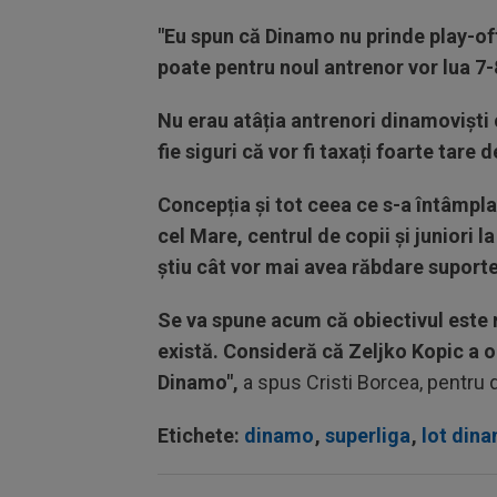
"Eu spun că Dinamo nu prinde play-off
poate pentru noul antrenor vor lua 7-
Nu erau atâția antrenori dinamoviști 
fie siguri că vor fi taxați foarte tare
Concepția și tot ceea ce s-a întâmpla
cel Mare, centrul de copii și juniori l
știu cât vor mai avea răbdare suporter
Se va spune acum că obiectivul este r
există. Consideră că Zeljko Kopic a 
Dinamo",
a spus Cristi Borcea, pentru d
Etichete:
dinamo
,
superliga
,
lot din