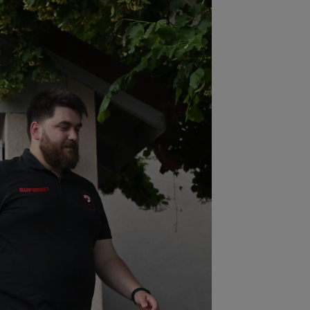
:08
Mai rău decât CFR Cluj: scorul
ii în Europa! La pauză erau conduși cu
..
:01
EXCLUSIV
Folha, OUT de la CFR
j după dezastrul cu Tromso! ”Îi dau
ă pe toți!”...
:52
EXCLUSIV
Gigi Becali: ”Am
dut un jucător pe 3.000.000 €”
:44
Enervat după ce a aflat că Rodri
transferă la Barcelona, Mourinho s-a
 de...
:42
Antrenorul lui Tromso a surprins