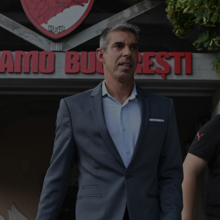
00
ser
0-2.
00
Clu
afar
23
vân
23
se 
dus
23