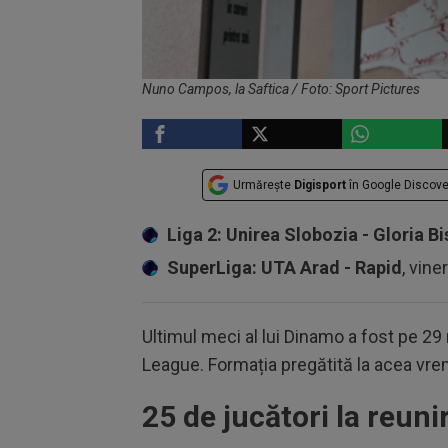
Nuno Campos, la Saftica / Foto: Sport Pictures
Urmărește
Digisport
în Google Discove
Liga 2: Unirea Slobozia - Gloria Bi
SuperLiga: UTA Arad - Rapid
, vine
Ultimul meci al lui Dinamo a fost pe 29
League. Formația pregătită la acea vr
25 de jucători la reun