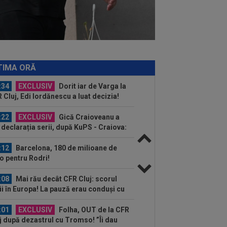
toată lumea, după 5-0 cu CFR: ”Mai e
.
:43
EXCLUSIV
Lovitură de
porții: Ioan Varga, gata să renunțe la
 și să preia alt club...
:41
EXCLUSIV
Gigi Becali: ”Hai să-
spun ce face Mihai Stoica. E prima oară
TIMA ORĂ
d o zic”
:34
EXCLUSIV
Dorit iar de Varga la
 Cluj, Edi Iordănescu a luat decizia!
:22
EXCLUSIV
Gică Craioveanu a
 declarația serii, după KuPS - Craiova:
ii cine mă...
:12
Barcelona, 180 de milioane de
o pentru Rodri!
:08
Mai rău decât CFR Cluj: scorul
ii în Europa! La pauză erau conduși cu
..
:01
EXCLUSIV
Folha, OUT de la CFR
j după dezastrul cu Tromso! ”Îi dau