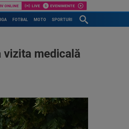
IV ONLINE
LIVE
EVENIMENTE
LIGA
FOTBAL
MOTO
SPORTURI
 vizita medicală