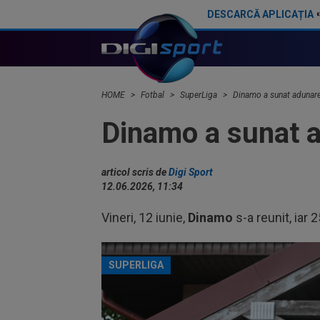
DESCARCĂ APLICAȚIA
”Cine e FCSB”? Victor Pițurcă nu s-a putut abține și a spus-o
HOME
Fotbal
SuperLiga
Dinamo a sunat adunarea
Dinamo a sunat ad
articol scris de
Digi Sport
12.06.2026, 11:34
Vineri, 12 iunie,
Dinamo
s-a reunit, iar 
SUPERLIGA