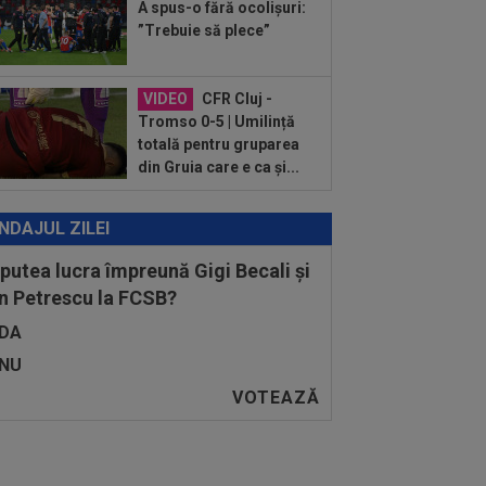
:12
Barcelona, 180 de milioane de
A spus-o fără ocolișuri:
o pentru Rodri!
”Trebuie să plece”
VIDEO
CFR Cluj -
Tromso 0-5 | Umilință
totală pentru gruparea
din Gruia care e ca și...
NDAJUL ZILEI
 putea lucra împreună Gigi Becali și
n Petrescu la FCSB?
DA
NU