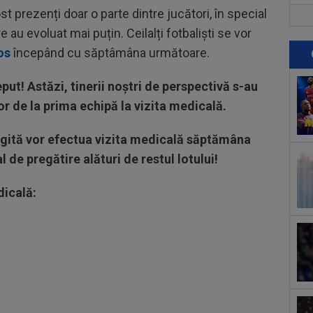
afar
st prezenți doar o parte dintre jucători, în special
23
 au evoluat mai puțin. Ceilalți fotbaliști se vor
vân
os
începând cu săptâmâna următoare.
23
se 
put! Astăzi, tinerii noștri de perspectivă s-au
dus
or de la prima echipă la vizita medicală.
23
pe 
un..
ngită vor efectua vizita medicală săptămâna
00
 de pregătire alături de restul lotului!
pro
CFR
00
dicală:
ți 
cân
00
CFR
00
dat
”Șt