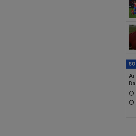
00
eur
SO
Ar
Da