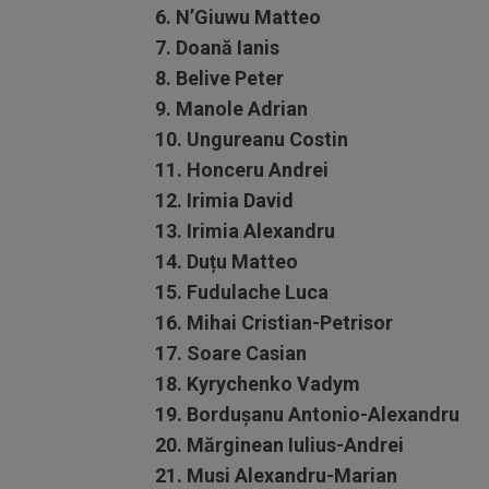
6. N’Giuwu Matteo
7. Doană Ianis
8. Belive Peter
9. Manole Adrian
10. Ungureanu Costin
11. Honceru Andrei
12. Irimia David
13. Irimia Alexandru
14. Duțu Matteo
15. Fudulache Luca
16. Mihai Cristian-Petrisor
17. Soare Casian
18. Kyrychenko Vadym
19. Bordușanu Antonio-Alexandru
20. Mărginean Iulius-Andrei
21. Musi Alexandru-Marian