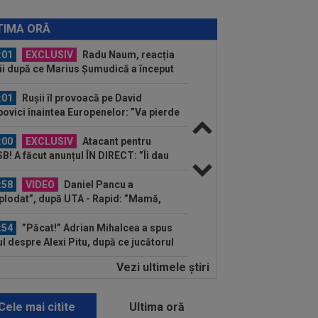
:02
OFICIAL
Dezastru: după
celona, a ratat transferul la încă o
TIMA ORĂ
ipă de UCL! Picat la...
:01
EXCLUSIV
Radu Naum, reacția
ii după ce Marius Șumudică a început
ocierile cu CFR...
:01
Rușii îl provoacă pe David
ovici înaintea Europenelor: ”Va pierde
l!”...
:00
EXCLUSIV
Atacant pentru
B! A făcut anunțul ÎN DIRECT: ”Îi dau
lui Gigi unul bun”
:58
VIDEO
Daniel Pancu a
plodat”, după UTA - Rapid: ”Mamă,
eu! Puțin respect nu...
:54
”Păcat!” Adrian Mihalcea a spus
ul despre Alexi Pitu, după ce jucătorul
...
Vezi ultimele ştiri
:42
EXCLUSIV
2 la 1: au dat
dictul la cea mai controversată fază
 UTA - Rapid...
Cele mai citite
Ultima oră
:39
Alex Dobre a vorbit despre