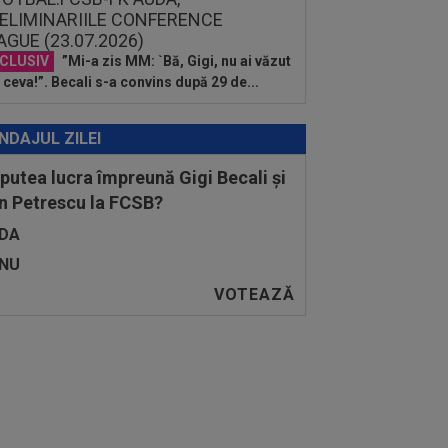
CLUSIV
”Mi-a zis MM: `Bă, Gigi, nu ai văzut
 ceva!”. Becali s-a convins după 29 de...
NDAJUL ZILEI
 putea lucra împreună Gigi Becali și
n Petrescu la FCSB?
DA
NU