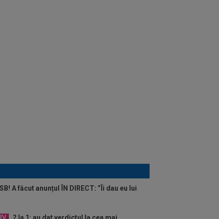
B! A făcut anunțul ÎN DIRECT: ”Îi dau eu lui
IV
2 la 1: au dat verdictul la cea mai