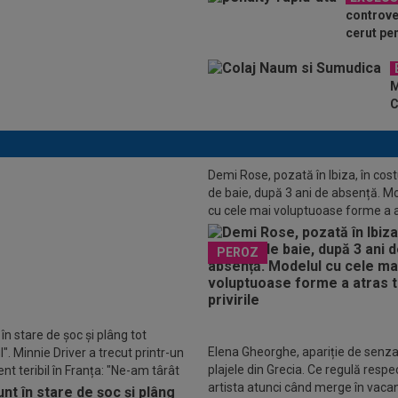
controve
cerut pen
M
C
Demi Rose, pozată în Ibiza, în co
de baie, după 3 ani de absență. M
cu cele mai voluptuoase forme a 
toate privirile
ura primită de Rapid la meciul cu
PEROZ
în stare de șoc și plâng tot
Elena Gheorghe, apariție de senza
". Minnie Driver a trecut printr-un
plajele din Grecia. Ce regulă respe
nt teribil în Franța: "Ne-am târât
artista atunci când merge în vaca
așină"