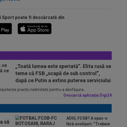
i Sport poate fi descărcată din
„Toată lumea este speriată”. Elita rusă se
teme că FSB „scapă de sub control”,
după ce Putin a extins puterea serviciului
ompetențe practic nelimitate pentru a desfășura...
Descarcă aplicația Digi24
ADIO, FCSB? A spus-o
ta să
fără ocolișuri: ”Trebuie