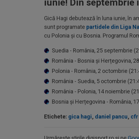
iunie! Din septembrie
Gică Hagi debutează în luna iunie, în am
sunt programate
partidele din Liga Na
cu Polonia și cu Bosnia. Programul Român
Suedia - România, 25 septembrie (2
România - Bosnia și Herțegovina, 2
Polonia - România, 2 octombrie (21:
România - Suedia, 5 octombrie (21:
România - Polonia, 14 noiembrie (21
Bosnia și Herțegovina - România, 1
Etichete:
gica hagi
,
daniel pancu
,
cfr
Urmărește știrile digisport.ro și pe
Goo