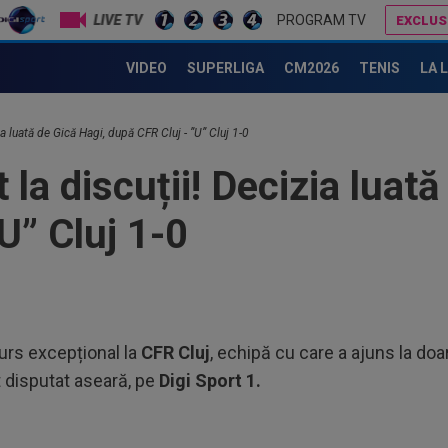
LIVE TV
PROGRAM TV
EXCLUS
VIDEO
SUPERLIGA
CM2026
TENIS
LA 
23
”ex
zia luată de Gică Hagi, după CFR Cluj - ”U” Cluj 1-0
aol
23
 la discuții! Decizia luată
tot
fost
U” Cluj 1-0
23
ver
din
23
ple
"10
23
urs excepțional la
CFR Cluj
, echipă cu care a ajuns la do
lua
t disputat aseară, pe
Digi Sport 1.
90+
00
Vic
"Fo