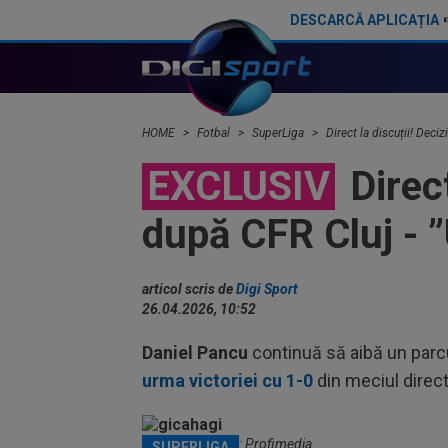
DESCARCĂ APLICAȚIA
Victor Angelescu a intrat în direct și a anunțat transferul de la Genoa la Rapid
Dennis Politic, la Rapid? Răspunsul dat de Daniel Pancu
HOME
Fotbal
SuperLiga
Direct la discuții! Deci
EXCLUSIV
Direct
după CFR Cluj - ”
articol scris de
Digi Sport
26.04.2026, 10:52
Daniel Pancu
continuă să aibă un parc
urma victoriei cu 1-0
din meciul direc
Gică Hagi / Foto: Profimedia
SUPERLIGA