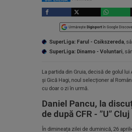
Urmărește
Digisport
în Google Discove
SuperLiga: Farul - Csikszereda
, s
SuperLiga: Dinamo - Voluntari
, sâ
La partida din Gruia, decisă de golul lui
și Gică Hagi, noul selecționer al Român
cu doar o zi în urmă.
Daniel Pancu, la discuț
de după CFR - ”U” Cluj
În dimineața zilei de duminică, 26 aprili