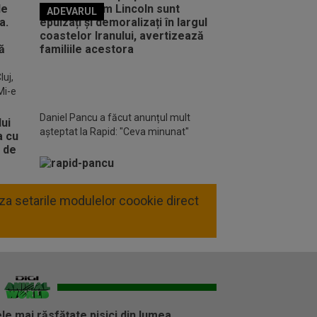
ADEVARUL
o FM
luj,
Mi-e
Daniel Pancu a făcut anunțul mult
așteptat la Rapid: "Ceva minunat"
liza setarile modulelor coookie direct