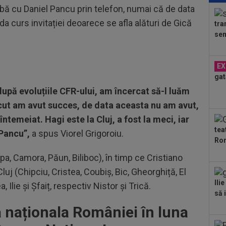
rbă cu Daniel Pancu prin telefon, numai că de data
ple
"10
a curs invitației deoarece se afla alături de Gică
tra
23
sem
lua
90+
00
EX
Vic
gat
"Fo
upă evoluțiile CFR-ului, am încercat să-l luăm
00
Bar
ecut am avut succes, de data aceasta nu am avut,
ech
întemeiat. Hagi este la Cluj, a fost la meci, iar
00
tea
ser
Pancu”,
a spus Viorel Grigoroiu.
Ron
neg
00
opa, Camora, Păun, Biliboc), în timp ce Cristiano
Pop
luj (Chipciu, Cristea, Coubiș, Bic, Gheorghiță, El
auru
00
Ili
Ilie și Șfaiț, respectiv Nistor și Trică.
FCS
să i
eu 
 naționala României în luna