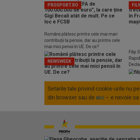
PROSPORT.RO
FIL
Românii plătesc printre cele mai mari
contribuții la pensie, dar au printre cele
mai mici pensii în UE. De ce?
Filip 
Rapid
NEWSWEEK
Declar
Setarile tale privind cookie-urile nu 
din browser sau de
aici
– e nevoie sa 