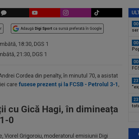
00
Bar
UL
ech
00
r
Adaugă
Digi Sport
ca sursă preferată în Google
ser
neg
00
âmbătă, 18:30, DGS 1
Pop
mbătă, 21:30, DGS 1
auru
00
FCS
eu 
 Andrei Cordea din penalty, în minutul 70, a asistat
23
iei care
fusese prezent și la FCSB - Petrolul 3-1
,
”ex
aol
23
tot
ii cu Gică Hagi, în dimineața
fost
 1-0
23
ver
din
e, Viorel Grigoroiu, moderatorul emisiunii Digi
23