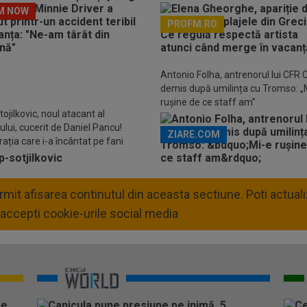
M NOW
PROFM.RO
Descarcă aplicația Pr
Antonio Folha, antrenorul lui CFR C
demis după umilința cu Tromso: „
rușine de ce staff am”
Stojilkovic, noul atacant al
ului, cucerit de Daniel Pancu!
ZIARE.COM
ația care i-a încântat pe fani
permit afisarea continutul din aceasta sectiune. Poti actua
accepti cookie-urile social media