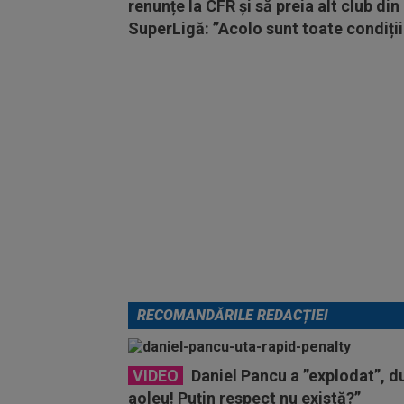
renunțe la CFR și să preia alt club din
SuperLigă: ”Acolo sunt toate condiții
RECOMANDĂRILE REDACȚIEI
VIDEO
Daniel Pancu a ”explodat”, 
aoleu! Puțin respect nu există?”