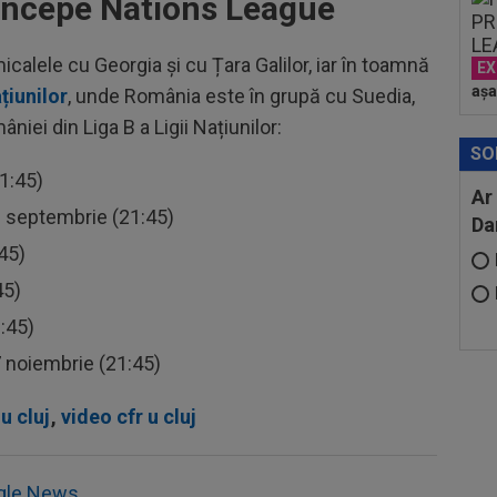
 începe Nations League
icalele cu Georgia și cu Țara Galilor, iar în toamnă
EX
așa
țiunilor
, unde România este în grupă cu Suedia,
iei din Liga B a Ligii Națiunilor:
SO
1:45)
Ar
8 septembrie (21:45)
Da
45)
45)
:45)
7 noiembrie (21:45)
 u cluj
,
video cfr u cluj
gle News