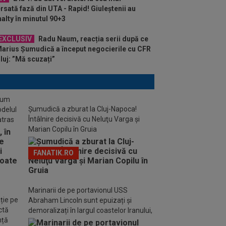
rsată fază din UTA - Rapid! Giuleștenii au
alty în minutul 90+3
EXCLUSIV
Radu Naum, reacția serii după ce
arius Șumudică a început negocierile cu CFR
luj: ”Mă scuzați”
stum
Șumudică a zburat la Cluj-Napoca!
odelul
Întâlnire decisivă cu Neluţu Varga şi
atras
Marian Copilu în Gruia
FANATIK.RO
Marinarii de pe portavionul USS
ție pe
Abraham Lincoln sunt epuizați și
ctă
demoralizați în largul coastelor Iranului,
nță
avertizează familiile acestora