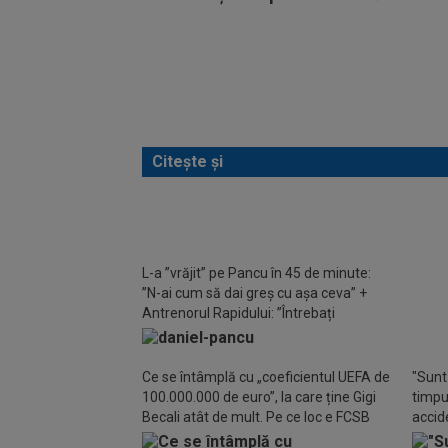
Citește și
L-a ”vrăjit” pe Pancu în 45 de minute:
Lovit
”N-ai cum să dai greș cu așa ceva” +
UTA
Antrenorul Rapidului: ”Întrebați
conducerea”
Ce se întâmplă cu „coeficientul UEFA de
"Sunt 
100.000.000 de euro”, la care ține Gigi
timpul
Becali atât de mult. Pe ce loc e FCSB
accide
din m