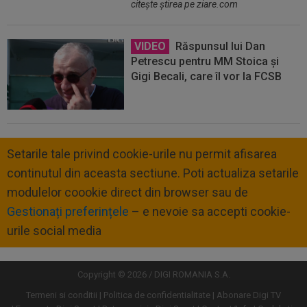
citeşte ştirea pe ziare.com
VIDEO
Răspunsul lui Dan
Petrescu pentru MM Stoica și
Gigi Becali, care îl vor la FCSB
Setarile tale privind cookie-urile nu permit afisarea
continutul din aceasta sectiune. Poti actualiza setarile
modulelor coookie direct din browser sau de
Gestionați preferințele
– e nevoie sa accepti cookie-
urile social media
Copyright © 2026 / DIGI ROMANIA S.A.
Termeni si conditii
Politica de confidentialitate
Abonare Digi TV