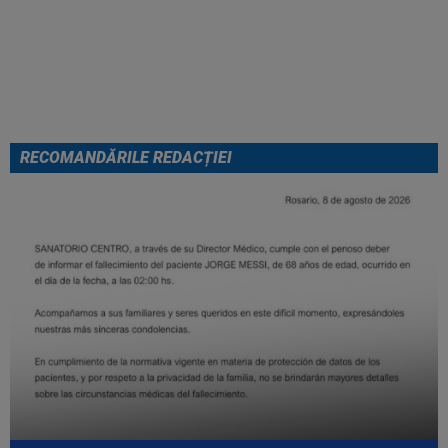
FOTO
Mihaela Rădulescu a
fost ”ștearsă complet” și nu s-a
mai putut abține: ”Trebuie să le
fie frică de mine”
RECOMANDĂRILE REDACȚIEI