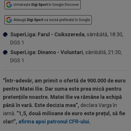
Urmărește
Digi Sport
în Google Discover
Adaugă
Digi Sport
ca sursă preferată în Google
SuperLiga: Farul - Csikszereda
, sâmbătă, 18:30,
DGS 1
SuperLiga: Dinamo - Voluntari
, sâmbătă, 21:30,
DGS 1
”Într-adevăr, am primit o ofertă de 900.000 de euro
pentru Matei Ilie. Dar suma este prea mică pentru
pretențiile noastre. Matei Ilie va rămâne la echipă
până în vară. Este decizia mea”,
declara Varga în
iarnă.
”1,5, două milioane de euro este prețul, să fie
clar!”,
afirma apoi patronul CFR-ului.