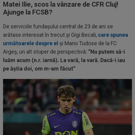
Matei Ilie, scos la vânzare de CFR Cluj!
Ajunge la FCSB?
De serviciile fundașului central de 23 de ani se
arătase interesat în trecut și Gigi Becali,
care spunea
următoarele despre el
și Mario Tudose de la FC
Argeș, un alt stoper de perspectivă:
”Nu putem să-i
luăm acum (n.r. iarnă). La vară, la vară. Dacă-i iau
pe ăștia doi, om m-am făcut”