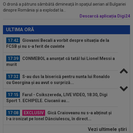
O dronă a pătruns sâmbătă dimineaţă în spaţiul aerian al Bulgariei
17:04
Dan Petrescu a rupt tăcerea despre situația
dinspre România şi a explodat la...
dezastruoasă de la CFR Cluj: ”Te...
Descarcă aplicația Digi24
18:03
Comunicat oficial al spitalului din Rosario
despre Jorge Messi
ULTIMA ORĂ
17:42
Giovanni Becali a vorbit despre situația de la
FCSB și nu s-a ferit de cuvinte
17:39
CONMEBOL a anunțat că tatăl lui Lionel Messi a
murit
17:32
S-au dus la biserică pentru nunta lui Ronaldo
cu Georgina și au avut o surpriză...
17:15
Farul - Csikszereda, LIVE VIDEO, 18:30, Digi
Sport 1. ECHIPELE. Ciucanii au...
17:08
EXCLUSIV
Gică Craioveanu nu s-a abținut și
l-a ironizat pe Ionel Dănciulescu, în direct...
Vezi ultimele ştiri
17:04
Lovitură de teatru în cazul transferului lui