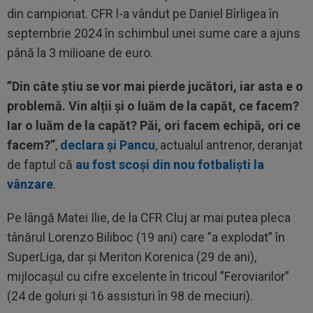
din campionat. CFR l-a vândut pe Daniel Bîrligea în
septembrie 2024 în schimbul unei sume care a ajuns
până la 3 milioane de euro.
”Din câte știu se vor mai pierde jucători, iar asta e o
problemă. Vin alții și o luăm de la capăt, ce facem?
Iar o luăm de la capăt? Păi, ori facem echipă, ori ce
facem?”
,
declara și Pancu
, actualul antrenor, deranjat
de faptul că
au fost scoși din nou fotbaliști la
vânzare
.
Pe lângă Matei Ilie, de la CFR Cluj ar mai putea pleca
tânărul Lorenzo Biliboc (19 ani) care ”a explodat” în
SuperLiga, dar și Meriton Korenica (29 de ani),
mijlocașul cu cifre excelente în tricoul ”Feroviarilor”
(24 de goluri și 16 assisturi în 98 de meciuri).