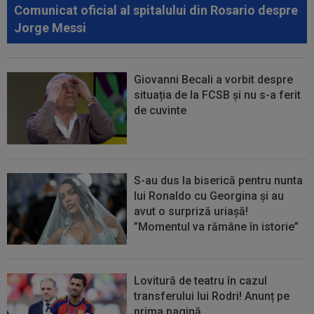
Comunicat oficial al spitalului din Rosario despre
Jorge Messi
Giovanni Becali a vorbit despre
situația de la FCSB și nu s-a ferit
de cuvinte
S-au dus la biserică pentru nunta
lui Ronaldo cu Georgina și au
avut o surpriză uriașă!
”Momentul va rămâne în istorie”
Lovitură de teatru în cazul
transferului lui Rodri! Anunț pe
prima pagină