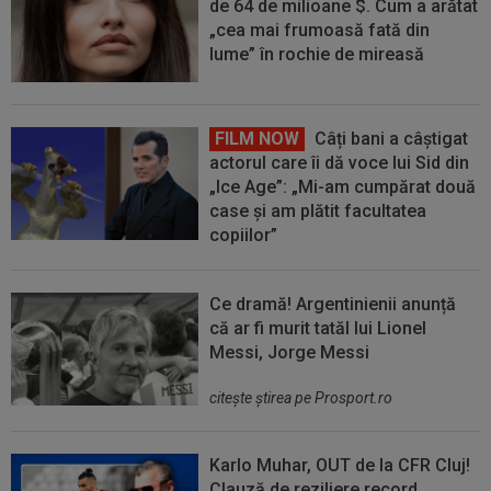
de 64 de milioane $. Cum a arătat
„cea mai frumoasă fată din
lume” în rochie de mireasă
FILM NOW
Câți bani a câștigat
actorul care îi dă voce lui Sid din
„Ice Age”: „Mi-am cumpărat două
case și am plătit facultatea
copiilor”
Ce dramă! Argentinienii anunță
că ar fi murit tatăl lui Lionel
Messi, Jorge Messi
citeşte ştirea pe Prosport.ro
Karlo Muhar, OUT de la CFR Cluj!
Clauză de reziliere record