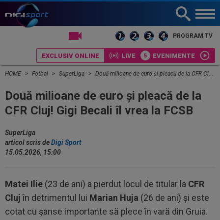
LIVE TV
PROGRAM TV
EXCLUSIV ONLINE
LIVE
EVENIMENTE
HOME
Fotbal
SuperLiga
Două milioane de euro și pleacă de la CFR Cluj! Gigi Becali îl vrea la FCSB
Două milioane de euro și pleacă de la
CFR Cluj! Gigi Becali îl vrea la FCSB
SuperLiga
articol scris de
Digi Sport
15.05.2026, 15:00
Matei Ilie
(23 de ani) a pierdut locul de titular la
CFR
Cluj
în detrimentul lui
Marian Huja
(26 de ani) și este
cotat cu șanse importante să plece în vară din Gruia.