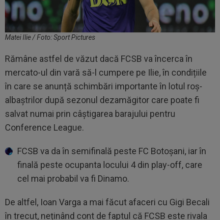
Matei Ilie / Foto: Sport Pictures
Rămâne astfel de văzut dacă FCSB va încerca în
mercato-ul din vară să-l cumpere pe Ilie, în condițiile
în care se anunță schimbări importante în lotul roș-
albaștrilor după sezonul dezamăgitor care poate fi
salvat numai prin câștigarea barajului pentru
Conference League.
FCSB va da în semifinală peste FC Botoșani, iar în
finală peste ocupanta locului 4 din play-off, care
cel mai probabil va fi Dinamo.
De altfel, Ioan Varga a mai făcut afaceri cu Gigi Becali
în trecut, neținând cont de faptul că FCSB este rivala