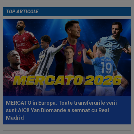
Rodri! Anunț pe prima pagină
TOP ARTICOLE
17:04
Dan Petrescu a rupt tăcerea despre situația
dezastruoasă de la CFR Cluj: ”Te...
18:03
Comunicat oficial al spitalului din Rosario
despre Jorge Messi
17:42
Giovanni Becali a vorbit despre situația de la
FCSB și nu s-a ferit de cuvinte
17:39
CONMEBOL a anunțat că tatăl lui Lionel Messi a
murit
17:32
S-au dus la biserică pentru nunta lui Ronaldo
cu Georgina și au avut o surpriză...
MERCATO în Europa. Toate transferurile verii
17:15
Farul - Csikszereda, LIVE VIDEO, 18:30, Digi
sunt AICI! Yan Diomande a semnat cu Real
Sport 1. ECHIPELE. Ciucanii au...
Madrid