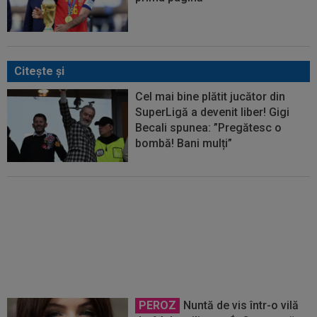
Citeşte şi
Cel mai bine plătit jucător din
SuperLigă a devenit liber! Gigi
Becali spunea: ”Pregătesc o
bombă! Bani mulți”
Schimbare la FCSB! Gigi Becali s-
a convins și a luat decizia
PEROZ
Nuntă de vis într-o vilă