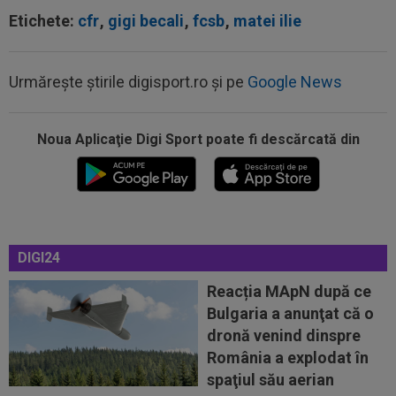
Etichete:
cfr
,
gigi becali
,
fcsb
,
matei ilie
Urmărește știrile digisport.ro și pe
Google News
Noua Aplicaţie Digi Sport poate fi descărcată din
17:32
S-au dus la biserică pentru nunta lui Ronaldo
cu Georgina și au avut o surpriză...
17:15
Farul - Csikszereda, LIVE VIDEO, 18:30, Digi
DIGI24
Sport 1. ECHIPELE. Ciucanii au...
Reacția MApN după ce
17:08
EXCLUSIV
Gică Craioveanu nu s-a abținut și
Bulgaria a anunţat că o
l-a ironizat pe Ionel Dănciulescu, în direct...
dronă venind dinspre
17:04
Lovitură de teatru în cazul transferului lui
România a explodat în
Rodri! Anunț pe prima pagină
spaţiul său aerian