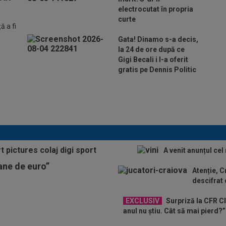
electrocutat în propria
curte
 a fi
Gata! Dinamo s-a decis,
la 24 de ore după ce
Gigi Becali i l-a oferit
gratis pe Dennis Politic
Lovitură de teatru: Denis
Drăguș! În pole-position pentru
transferul său
A venit anunțul cel
oane de euro”
Atenție, C
descifrat
EXCLUSIV
Surpriză la CFR Cl
anul nu știu. Cât să mai pierd?”