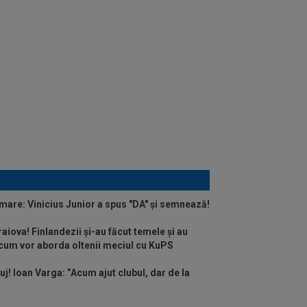
 mare: Vinicius Junior a spus "DA" și semnează!
raiova! Finlandezii și-au făcut temele și au
 cum vor aborda oltenii meciul cu KuPS
uj! Ioan Varga: ”Acum ajut clubul, dar de la