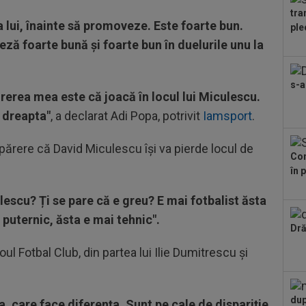
tra
09
a lui, înainte să promoveze. Este foarte bun.
ple
nem
teză foarte bună și foarte bun în duelurile unu la
09
mil
s-a
Părerea mea este că joacă în locul lui Miculescu.
09
n dreapta"
, a declarat Adi Popa, potrivit
Iamsport
.
făc
abo
părere că David Miculescu își va pierde locul de
Con
în 
lescu? Ți se pare că e greu? E mai fotbalist ăsta
puternic, ăsta e mai tehnic".
Dră
ul Fotbal Club, din partea lui Ilie Dumitrescu și
dup
, care face diferența. Sunt pe cale de dispariție