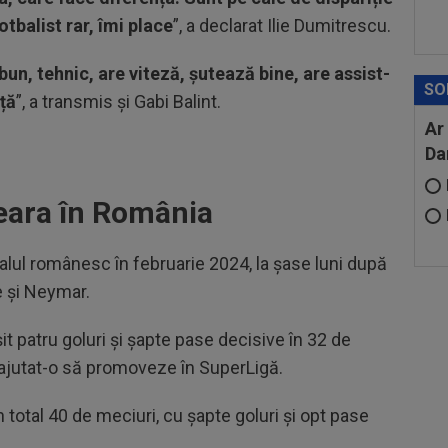
otbalist rar, îmi place
”, a declarat Ilie Dumitrescu.
bun, tehnic, are viteză, șutează bine, are assist-
SO
ață
”, a transmis și Gabi Balint.
Ar
Da
Ceara în România
balul românesc în februarie 2024, la șase luni după
e și Neymar.
t patru goluri și șapte pase decisive în 32 de
 ajutat-o să promoveze în SuperLigă.
în total 40 de meciuri, cu șapte goluri și opt pase