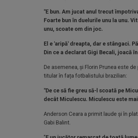
"E bun. Am jucat anul trecut împotriv
Foarte bun în duelurile unu la unu. Vi
unu, scoate om din joc.
El e 'aripă' dreapta, dar e stângaci. 
Din ce a declarat Gigi Becali, joacă î
De asemenea, și Florin Prunea este de 
titular în fața fotbalistului brazilian:
"De ce să fie greu să-l scoată pe Micu
decât Miculescu. Miculescu este mai 
Anderson Ceara a primit laude și în plato
Gabi Balint.
”
E un jucător remarcat de toată lumea