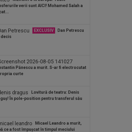
nsferurile verii sunt AICI! Mohamed Salah a
:45
Mirel Rădoi și-a spus
cat...
ulțumirea de la Gaziantep
:38
Gigi Becali a lansat oferta: ”1,5
EXCLUSIV
Dan Petrescu
ioane de euro”
 decis
:36
Atenție, Craiova! Finlandezii și-au
ut temele și au descifrat cum vor
rda...
stantin Pănescu a murit. S-ar fi electrocutat
propria curte
Lovitură de teatru: Denis
guș! În pole-position pentru transferul său
Micael Leandro a murit,
ă ce a fost împușcat în timpul meciului