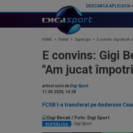
DESCARCĂ APLICAȚIA
MM Stoica a numit singurul său regret din acest start de sezon la FCSB
HOME
Fotbal
SuperLiga
E convins: Gigi Becali a
E convins: Gigi B
"Am jucat împotri
articol scris de
Digi Sport
11.06.2026, 14:38
FCSB l-a transferat pe Anderson Cea
Gigi Becali / Foto: Digi Sport
SUPERLIGA