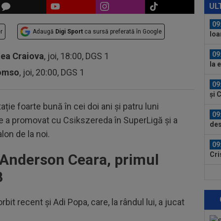
făc
UL
abo
09
r
Adaugă
Digi Sport
ca sursă preferată în Google
Ioa
anul
09
tea Craiova
, joi, 18:00, DGS 1
la 
romso
, joi, 20:00, DGS 1
în..
09
și 
ație foarte bună în cei doi ani și patru luni
09
ce a promovat cu Csikszereda în SuperLigă și a
des
lon de la noi.
09
Cri
e Anderson Ceara, primul
a a
B
10
Cor
pie
it recent și Adi Popa, care, la rândul lui, a jucat
09
Jun