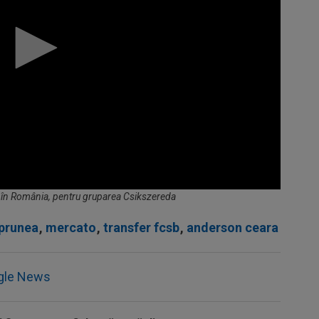
în România, pentru gruparea Csikszereda
 prunea
,
mercato
,
transfer fcsb
,
anderson ceara
gle News