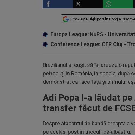
Urmărește
Digisport
în Google Discove
Europa League: KuPS - Universita
Conference League: CFR Cluj - T
Brazilianul a reușit să își creeze o reput
petrecuți în România, în special după 
demonstrat că face față și primului eșa
Adi Popa l-a lăudat p
transfer făcut de FCS
Despre atacantul de bandă dreapta a vorb
pe același post în tricoul roș-albastru.