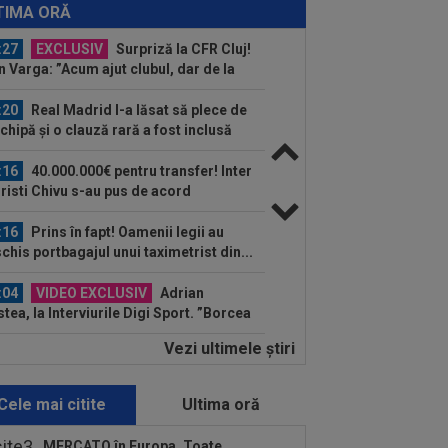
ut temele și au descifrat cum vor
TIMA ORĂ
rda...
:27
EXCLUSIV
Surpriză la CFR Cluj!
n Varga: ”Acum ajut clubul, dar de la
 nu știu...
:20
Real Madrid l-a lăsat să plece de
echipă și o clauză rară a fost inclusă
.
:16
40.000.000€ pentru transfer! Inter
Cristi Chivu s-au pus de acord
:16
Prins în fapt! Oamenii legii au
chis portbagajul unui taximetrist din...
:04
VIDEO EXCLUSIV
Adrian
stea, la Interviurile Digi Sport. ”Borcea
vut succes mai mare la...
Vezi ultimele ştiri
:08
Suma uriașă care i se reține lui
nel Dinu din pensie, după ce a
rdut...
Cele mai citite
Ultima oră
:53
A venit anunțul cel mare: Vinicius
ior a spus "DA" și semnează!
MERCATO în Europa. Toate