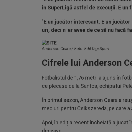
în SuperLigă astfel de execuții. E un f
”
E un jucător interesant. E un jucător 
uri, deci n-ar avea de ce să nu facă f
Anderson Ceara / Foto: Edit Digi Sport
Cifrele lui Anderson 
Fotbalistul de 1,76 metri a ajuns în fot
ce plecase de la Santos, echipa lui Pel
În primul sezon, Anderson Ceara a reuși
meciuri pentru Csikszereda, pe care a
Apoi, în ediția recent încheiată a jucat 
decisive.