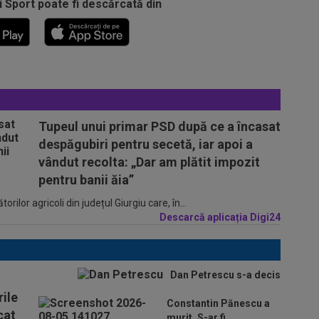
i Sport poate fi descărcată din
Tupeul unui primar PSD după ce a încasat
despăgubiri pentru secetă, iar apoi a
vândut recolta: „Dar am plătit impozit
pentru banii ăia”
ilor agricoli din județul Giurgiu care, în...
Descarcă aplicația Digi24
Dan Petrescu s-a decis
ile
Constantin Pănescu a
cat
murit. S-ar fi