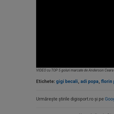
Volume
VIDEO cu TOP 5 goluri marcate de Anderson Ceara 
90%
Etichete:
gigi becali
,
adi popa
,
florin
Urmărește știrile digisport.ro și pe
Goo