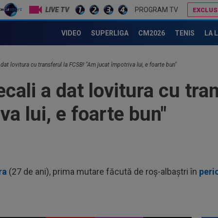
09
LIVE TV
PROGRAM TV
EXCLUS
și 
Mihai Stoica, îngrijorat de situația lui Daniel Bîrligea. ”Din nefericire”
VIDEO
SUPERLIGA
CM2026
TENIS
LA 
09
des
09
 dat lovitura cu transferul la FCSB! "Am jucat împotriva lui, e foarte bun"
Cri
ecali a dat lovitura cu tra
a a
10
Cor
va lui, e foarte bun"
pie
09
Jun
09
nem
ra
(27 de ani), prima mutare făcută de roș-albaștri în
peri
09
mil
09