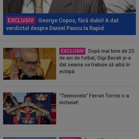
EXCLUSIV
George Copos, fără dubii! A dat
verdictul despre Daniel Pancu la Rapid
EXCLUSIV
După mai bine de 25
de ani de fotbal, Gigi Becali și-a
dat seama ce trebuie să aibă în
echipă
"Telenovela" Ferran Torres s-a
încheiat!