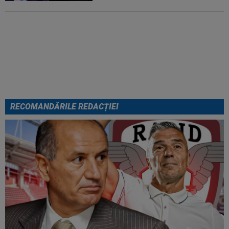
Din Tulcea, 5.000 de oamenii au
lăsat Europa cu ”gura căscată”:
”Am uimit lumea!”. România U18,
VICTORIE uriașă
RECOMANDĂRILE REDACȚIEI