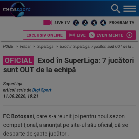
LIVE TV
PROGRAM TV
EXCLUSIV ONLINE
LIVE
EVENIMENTE
HOME
Fotbal
SuperLiga
Exod în SuperLiga: 7 jucători sunt OUT de la echipă
OFICIAL
Exod în SuperLiga: 7 jucători
sunt OUT de la echipă
SuperLiga
articol scris de
Digi Sport
11.06.2026, 19:21
FC Botoşani
, care s-a reunit joi pentru noul sezon
competiţional, a anunţat pe site-ul său oficial, că se
desparte de şapte jucători.