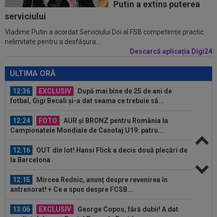
12:57
OFICIAL
Gerard Pique l-a cumpărat pe Enes
Putin a extins puterea
Sali
serviciului
Vladimir Putin a acordat Serviciului Doi al FSB competențe practic
12:54
VIDEO
Concordia Chiajna - FC Bihor 2-0.
nelimitate pentru a desfășura...
Toate rezulatele zilei în etapa a doua din...
Descarcă aplicația Digi24
12:49
"Telenovela" Ferran Torres s-a încheiat!
ULTIMA ORĂ
12:36
EXCLUSIV
După mai bine de 25 de ani de
fotbal, Gigi Becali și-a dat seama ce trebuie să...
12:24
FOTO
AUR și BRONZ pentru România la
Campionatele Mondiale de Canotaj U19: patru...
12:16
OUT din lot! Hansi Flick a decis două plecări de
la Barcelona
12:15
Mircea Rednic, anunț despre revenirea în
antrenorat! + Ce a spus despre FCSB...
13:06
EXCLUSIV
George Copos, fără dubii! A dat