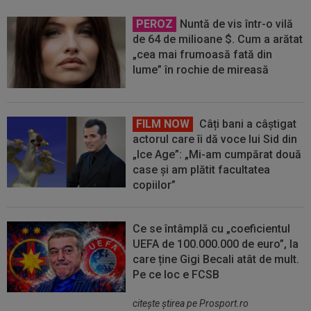
PEROZ
Nuntă de vis într-o vilă
de 64 de milioane $. Cum a arătat
„cea mai frumoasă fată din
lume” în rochie de mireasă
FILM NOW
Câți bani a câștigat
actorul care îi dă voce lui Sid din
„Ice Age”: „Mi-am cumpărat două
case și am plătit facultatea
copiilor”
Ce se întâmplă cu „coeficientul
UEFA de 100.000.000 de euro”, la
care ține Gigi Becali atât de mult.
Pe ce loc e FCSB
citeşte ştirea pe Prosport.ro