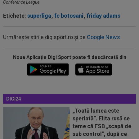
Conference League
Etichete:
superliga
,
fc botosani
,
friday adams
12:49
"Telenovela" Ferran Torres s-a încheiat!
Urmărește știrile digisport.ro și pe
Google News
12:36
EXCLUSIV
După mai bine de 25 de ani de
fotbal, Gigi Becali și-a dat seama ce trebuie să...
Noua Aplicaţie Digi Sport poate fi descărcată din
12:24
FOTO
AUR și BRONZ pentru România la
Campionatele Mondiale de Canotaj U19: patru...
12:16
OUT din lot! Hansi Flick a decis două plecări de
la Barcelona
DIGI24
12:15
Mircea Rednic, anunț despre revenirea în
antrenorat! + Ce a spus despre FCSB...
„Toată lumea este
speriată”. Elita rusă se
13:06
EXCLUSIV
George Copos, fără dubii! A dat
teme că FSB „scapă de
verdictul despre Daniel Pancu la Rapid
sub control”, după ce