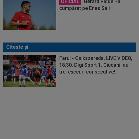
OFICIAL
Gerard Pique l-a
cumpărat pe Enes Sali
Citeşte şi
Farul - Csikszereda, LIVE VIDEO,
18:30, Digi Sport 1. Ciucanii au
trei eșecuri consecutive!
EXCLUSIV
Rapid s-a convins de
Filip Stojilkovic, după doar o
singură repriză