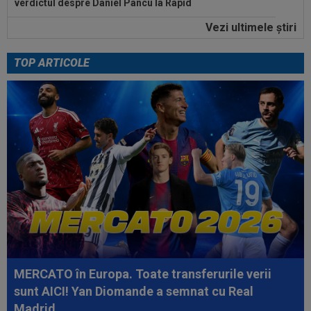
verdictul despre Daniel Pancu la Rapid
Vezi ultimele ştiri
12:57
OFICIAL
Gerard Pique l-a cumpărat pe Enes
Sali
TOP ARTICOLE
12:54
VIDEO
Concordia Chiajna - FC Bihor 2-0.
Toate rezulatele zilei în etapa a doua din...
12:49
"Telenovela" Ferran Torres s-a încheiat!
12:36
EXCLUSIV
După mai bine de 25 de ani de
fotbal, Gigi Becali și-a dat seama ce trebuie să...
MERCATO în Europa. Toate transferurile verii
sunt AICI! Yan Diomande a semnat cu Real
Madrid