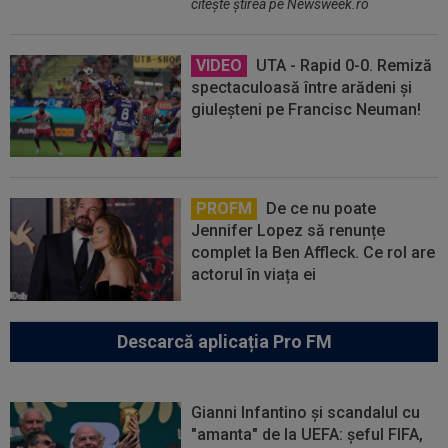
citeşte ştirea pe Newsweek.ro
VIDEO
UTA - Rapid 0-0. Remiză
spectaculoasă între arădeni și
giuleșteni pe Francisc Neuman!
PROFM
De ce nu poate
Jennifer Lopez să renunțe
complet la Ben Affleck. Ce rol are
actorul în viața ei
Descarcă aplicația Pro FM
Gianni Infantino și scandalul cu
"amanta" de la UEFA: șeful FIFA,