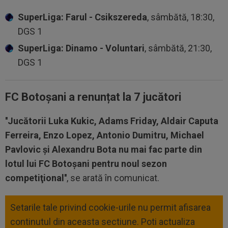
SuperLiga: Farul - Csikszereda
, sâmbătă, 18:30,
DGS 1
SuperLiga: Dinamo - Voluntari
, sâmbătă, 21:30,
DGS 1
FC Botoșani a renunțat la 7 jucători
''Jucătorii Luka Kukic, Adams Friday, Aldair Caputa
Ferreira, Enzo Lopez, Antonio Dumitru, Michael
Pavlovic şi Alexandru Bota nu mai fac parte din
lotul lui FC Botoşani pentru noul sezon
competiţional''
, se arată în comunicat.
Setarile tale privind cookie-urile nu permit afisarea
continutul din aceasta sectiune. Poti actualiza