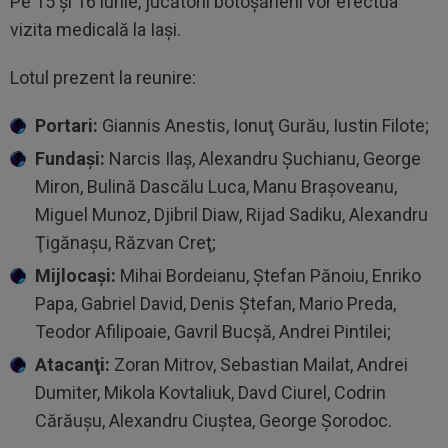
Pe 15 şi 16 iunie, jucătorii botoşăneni vor efectua
vizita medicală la Iaşi.
Lotul prezent la reunire:
Portari:
Giannis Anestis, Ionuţ Gurău, Iustin Filote;
Fundaşi:
Narcis Ilaş, Alexandru Şuchianu, George
Miron, Bulină Dascălu Luca, Manu Braşoveanu,
Miguel Munoz, Djibril Diaw, Rijad Sadiku, Alexandru
Ţigănaşu, Răzvan Creţ;
Mijlocaşi:
Mihai Bordeianu, Ştefan Pănoiu, Enriko
Papa, Gabriel David, Denis Ştefan, Mario Preda,
Teodor Afilipoaie, Gavril Bucşă, Andrei Pintilei;
Atacanţi:
Zoran Mitrov, Sebastian Mailat, Andrei
Dumiter, Mikola Kovtaliuk, Davd Ciurel, Codrin
Cărăuşu, Alexandru Ciuştea, George Şorodoc.