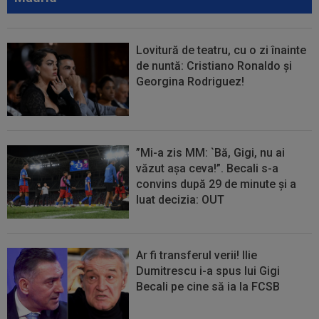
Lovitură de teatru, cu o zi înainte
de nuntă: Cristiano Ronaldo și
Georgina Rodriguez!
”Mi-a zis MM: `Bă, Gigi, nu ai
văzut așa ceva!”. Becali s-a
convins după 29 de minute și a
luat decizia: OUT
Ar fi transferul verii! Ilie
Dumitrescu i-a spus lui Gigi
Becali pe cine să ia la FCSB