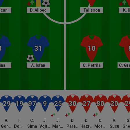
ican
D. Alibec
Talisson
K. 
Vina
A. Isfan
C. Petrila
C. Gr
A.
I.
C.
J.
J.
D.
D.
O.
A.
G
Goncear
Doicaru
Sima
Vojtus
Markovic
Paraschiv
Hazrollaj
Morutan
Sucu