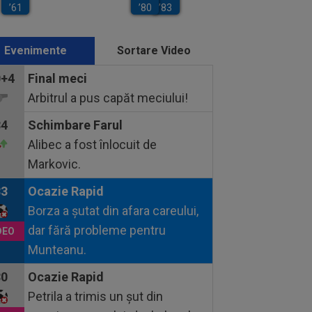
Evenimente
Sortare Video
0+4
Final meci
Arbitrul a pus capăt meciului!
84
Schimbare Farul
Alibec a fost înlocuit de
Markovic.
83
Ocazie Rapid
Borza a șutat din afara careului,
dar fără probleme pentru
Munteanu.
80
Ocazie Rapid
Petrila a trimis un șut din