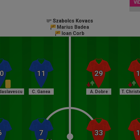
Szabolcs Kovacs
Szabolcs Kovacs
Marius Badea
Ioan Corb
daslavescu
C. Ganea
A. Dobre
T. Chris