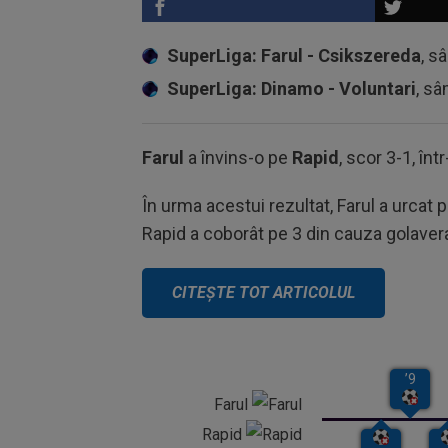
SuperLiga: Farul - Csikszereda
, s
SuperLiga: Dinamo - Voluntari
, sâ
Farul
a învins-o pe
Rapid
, scor 3-1, în
În urma acestui rezultat, Farul a urcat 
Rapid a coborât pe 3 din cauza golavera
Farul
Rapid