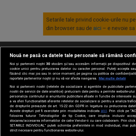
Setarile tale privind cookie-urile nu 
din browser sau de
aici
– e nevoie sa 
Nouă ne pasă ca datele tale personale să rămână confi
Termeni si conditii
Politica de confidentia
Noi și partenerii noștri
30
stocăm și/sau accesăm informații pe dispozitivul dvs.
cookie unici pentru prelucrarea datelor cu caracter personal. Puteți accepta sau
făcând clic mai jos sau în orice moment, pe pagina cu politica de confidențialita
raportate partenerilor noștri și nu vă vor afecta navigarea.
Mai multe detalii
Noi si partenerii nostri (retelele de socializare si agentiile de publicitate parten
nostri de servicii de date analitice) prelucram date pentru a permite website-ului
personaliza continutul si anunturile publicitare afisate in functie de interesele si
a va oferi functionalitati aferente retelelor de socializare si pentru a analiza trafic
de drepturile prevazute de art. 15-22 din GDPR in legatura cu prelucrarea datel
aici
Aceste drepturi pot fi exercitate prin modalitatea indicata
. Prin click pe “
folosirea tuturor Tehnologiilor de tip Cookie, care implica inclusiv accep
stocarea/accesarea informatiilor de catre Vendor-ii cu care colaboram. Prin cl
SETARILE INDIVIDUAL” puteti schimba preferintele in mod individual, mai puti
strict necesare pentru functionarea website-ului.