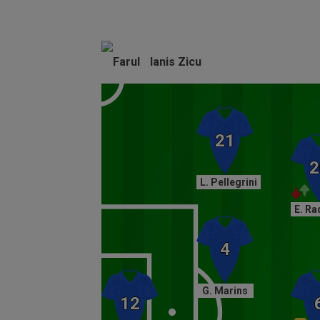
Volume
90%
Ianis Zicu
L. Pellegrini
E. Ra
G. Marins