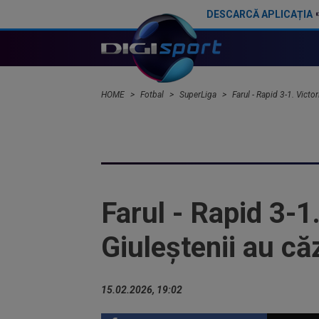
DESCARCĂ APLICAȚIA
Nana Falemi i-a spus lui Gigi Becali ce decizie să ia cu Marius Baciu: "Nu are mamă, nu are tată"
HOME
Fotbal
SuperLiga
Farul - Rapid 3-1. Victo
Farul - Rapid 3-1.
Giuleștenii au că
15.02.2026, 19:02