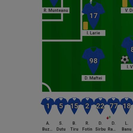
R. Munteanu
V. D
I. Larie
I. 
D. Maftei
A.
S.
B.
R.
D.
D.
L.
Buzbuchi
Dutu
Tiru
Fotin
Sirbu
Ramalho
Banu