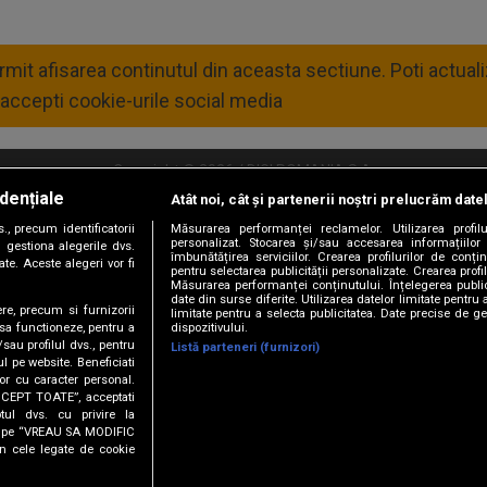
4
permit afisarea continutul din aceasta sectiune. Poti actua
accepti cookie-urile social media
Copyright © 2026 / DIGI ROMANIA S.A.
dențiale
Atât noi, cât și partenerii noștri prelucrăm date
litate
Abonare Digi TV
Frecvente Digi Sport
Retransmisie Digi Sport
Contac
, precum identificatorii
Măsurarea performanței reclamelor. Utilizarea profilu
personalizat. Stocarea și/sau accesarea informațiilor
Versiune mobil
 gestiona alegerile dvs.
îmbunătățirea serviciilor. Crearea profilurilor de conținu
te. Aceste alegeri vor fi
pentru selectarea publicității personalizate. Crearea profil
Măsurarea performanței conținutului. Înțelegerea public
date din surse diferite. Utilizarea datelor limitate pentru 
ere, precum si furnizorii
limitate pentru a selecta publicitatea. Date precise de ge
dispozitivului.
 sa functioneze, pentru a
/sau profilul dvs., pentru
Listă parteneri (furnizori)
ul pe website. Beneficiati
or cu caracter personal.
ACCEPT TOATE”, acceptati
tul dvs. cu privire la
URMĂREȘTE-NE ȘI PE:
ick pe “VREAU SA MODIFIC
n cele legate de cookie