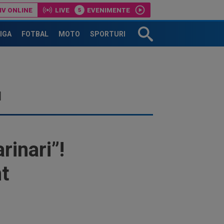
IV ONLINE
LIVE
EVENIMENTE
are mamă, nu are tată"
LIGA
FOTBAL
MOTO
SPORTURI
d
rinari”!
nt