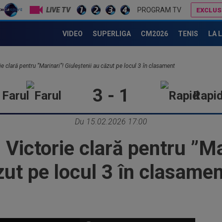
LIVE TV
PROGRAM TV
EXCLUS
Daniel Pancu a ”explodat”, după UTA - Rapid: ”Mamă, aoleu! Puțin respect nu există?”
Nana Falemi i-a spus lui Gigi Becali ce decizie să ia cu Marius Baciu: "Nu 
VIDEO
SUPERLIGA
CM2026
TENIS
LA 
rie clară pentru ”Marinari”! Giuleștenii au căzut pe locul 3 în clasament
3 - 1
Farul
Rapi
Du 15.02.2026 17:00
 Victorie clară pentru ”Ma
zut pe locul 3 în clasame