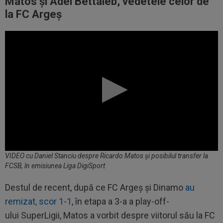
Matos și Adel Bettaieb, vedetele celor de
la FC Argeș
VIDEO cu Daniel Stanciu despre Ricardo Matos și posibilul transfer la
FCSB, în emisiunea Liga DigiSport
Destul de recent, după ce FC Argeș și Dinamo
au
remizat, scor 1-1
, în etapa a 3-a a play-off-
ului SuperLigii, Matos a vorbit despre viitorul său la FC