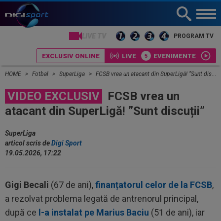
LIVE TV
PROGRAM TV
EXCLUSIV ONLINE
LIVE
EVENIMENTE
HOME
Fotbal
SuperLiga
FCSB vrea un atacant din SuperLigă! ”Sunt discuții”
VIDEO EXCLUSIV
FCSB vrea un
atacant din SuperLigă! ”Sunt discuții”
SuperLiga
articol scris de
Digi Sport
19.05.2026, 17:22
Gigi Becali
(67 de ani),
finanțatorul celor de la FCSB
,
a rezolvat problema legată de antrenorul principal,
după ce
l-a instalat pe Marius Baciu
(51 de ani), iar