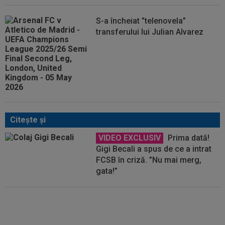
S-a încheiat ”telenovela”
transferului lui Julian Alvarez
Citeşte şi
VIDEO EXCLUSIV
Prima dată!
Gigi Becali a spus de ce a intrat
FCSB în criză. ”Nu mai merg,
gata!”
EXCLUSIV
Gigi Becali: ”Hai să-ți
spun ce face Mihai Stoica. E
prima oară când o zic”