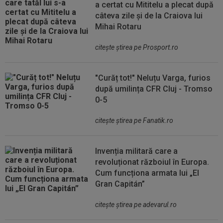
a certat cu Mititelu a plecat după
câteva zile și de la Craiova lui
Mihai Rotaru
citeşte ştirea pe Prosport.ro
"Curăț tot!" Neluțu Varga, furios
după umilința CFR Cluj - Tromso
0-5
citeşte ştirea pe Fanatik.ro
Invenția militară care a
revoluționat războiul în Europa.
Cum funcționa armata lui „El
Gran Capitán”
citeşte ştirea pe adevarul.ro