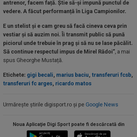
antrenor, facem față. Știe să-și impună punctul de
vedere. A făcut performanță în Liga Campionilor.
E un stelist și e cam greu să facă cineva ceva prin
vestiar și să auzim noi. Îi transmit public să pună
piciorul unde trebuie în prag și să nu se lase păcălit.
Să continue respectul impus de Mirel Rădoi”
, a mai
spus Gheorghe Mustață.
Etichete:
gigi becali
,
marius baciu
,
transferuri fcsb
,
transferuri fc arges
,
ricardo matos
Urmărește știrile digisport.ro și pe
Google News
08:19
Primul jucător OUT de la CFR Cluj, după 0-5 cu
Tromso
Noua Aplicaţie Digi Sport poate fi descărcată din
08:13
După ce au refuzat să cânte imnul naţional şi au