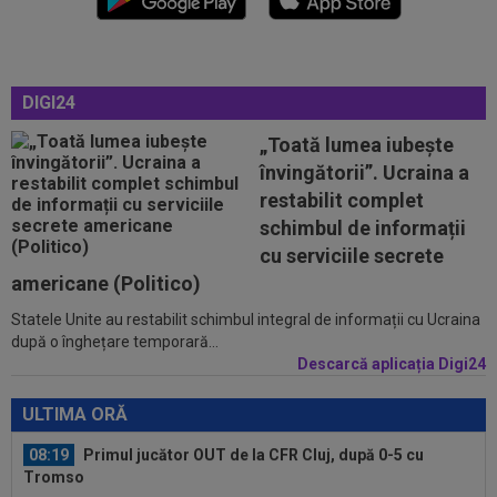
fugit din ţară, "trădătoarele"...
07:55
Gata: Rodri și-a dat acordul pentru transfer!
Agentul său a ”rupt” tăcerea
DIGI24
07:47
EXCLUSIV
Ar fi transferul verii! Ilie
Dumitrescu i-a spus lui Gigi Becali pe cine să ia...
„Toată lumea iubește
învingătorii”. Ucraina a
07:24
”Au schimbat contractul”! Decizia luată de Real
restabilit complet
Madrid pentru transferul lui...
schimbul de informații
08:30
UTA - Rapid, LIVE VIDEO, vineri, 21:00, în direct
cu serviciile secrete
la Digi Sport 1. Se anunță un...
americane (Politico)
Statele Unite au restabilit schimbul integral de informații cu Ucraina
08:27
S-a încheiat ”telenovela” transferului lui Julian
după o înghețare temporară...
Alvarez
Descarcă aplicația Digi24
08:26
Vinicius Junior, mesaj pentru Florentino Perez
și Jose Mourinho, după ce a...
ULTIMA ORĂ
08:19
Primul jucător OUT de la CFR Cluj, după 0-5 cu
Tromso