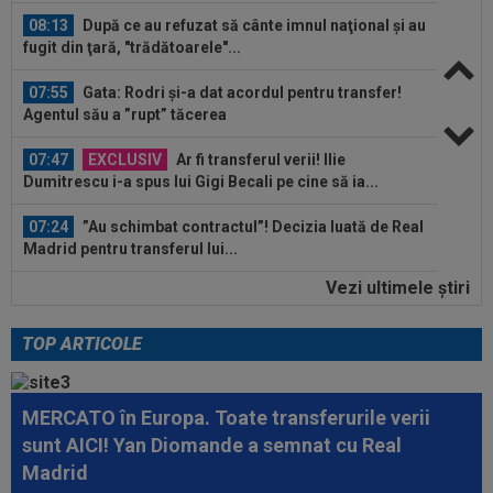
08:13
După ce au refuzat să cânte imnul naţional şi au
fugit din ţară, "trădătoarele"...
07:55
Gata: Rodri și-a dat acordul pentru transfer!
Agentul său a ”rupt” tăcerea
07:47
EXCLUSIV
Ar fi transferul verii! Ilie
Dumitrescu i-a spus lui Gigi Becali pe cine să ia...
07:24
”Au schimbat contractul”! Decizia luată de Real
Madrid pentru transferul lui...
Vezi ultimele ştiri
08:30
UTA - Rapid, LIVE VIDEO, vineri, 21:00, în direct
la Digi Sport 1. Se anunță un...
TOP ARTICOLE
08:27
S-a încheiat ”telenovela” transferului lui Julian
Alvarez
MERCATO în Europa. Toate transferurile verii
08:26
Vinicius Junior, mesaj pentru Florentino Perez
sunt AICI! Yan Diomande a semnat cu Real
și Jose Mourinho, după ce a...
Madrid