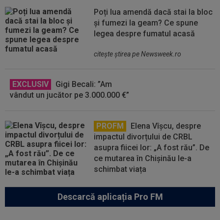
Poți lua amendă dacă stai la bloc
și fumezi la geam? Ce spune
legea despre fumatul acasă
citeşte ştirea pe Newsweek.ro
EXCLUSIV
Gigi Becali: ”Am
vândut un jucător pe 3.000.000 €”
PROFM
Elena Vîșcu, despre
impactul divorțului de CRBL
asupra fiicei lor: „A fost rău”. De
ce mutarea în Chișinău le-a
schimbat viața
Descarcă aplicația Pro FM