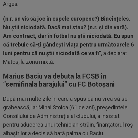
Argeș.
(n.r. un vis să joc în cupele europene?) Bineînțeles.
Nu știi niciodată. Dacă mai stau? (n.r. și din vară).
Am contract, dar în fotbal nu știi niciodată. Eu spun
că trebuie să-ți gândești viața pentru următoarele 6
luni pentru că nu știi niciodată ce va fi”
, a declarat
Matos, la zona mixtă.
Marius Baciu va debuta la FCSB în
”semifinala barajului” cu FC Botoșani
După mai multe zile în care a spus că nu vrea să se
grăbească, iar Mihai Stoica (61 de ani), președintele
Consiliului de Administrație al clubului, a insistat
pentru aducerea unui tehnician străin, finanțatorul roș-
albaștrilor a decis să bată palma cu Baciu.