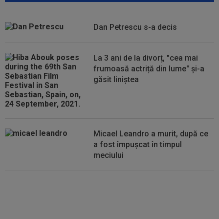
08:19
Primul jucător OUT de la CFR Cluj, după 0-5 cu
Tromso
Dan Petrescu s-a decis
08:13
După ce au refuzat să cânte imnul naţional şi au
fugit din ţară, "trădătoarele"...
La 3 ani de la divorț, "cea mai
frumoasă actriță din lume" și-a
găsit liniștea
Micael Leandro a murit, după ce
a fost împușcat în timpul
meciului
Se încheie "telenovela" verii!
Julian Alvarez a ales