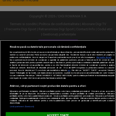
Copyright © 2026 / DIGI ROMANIA S.A.
Termeni si conditii
Politica de confidentialitate
Abonare Digi TV
Frecvente Digi Sport
Retransmisie Digi Sport
Contact/Info
Codul etic
Gestionați preferințele
Versiune desktop
Nouă ne pasă ca datele tale personale să rămână confidențiale
Noi și partenerii noștri
30
stocăm și/sau accesăm informații pe dispozitivul dvs., precum identificatorii cookie unici pentru prelucrarea
datelor cu caracter personal. Puteți accepta sau gestiona alegerile dvs. făcând clic mai jos sau în orice moment, pe pagina cu
politica de confidențialitate. Aceste alegeri vor fi raportate partenerilor noștri și nu vă vor afecta navigarea.
Mai multe detalii
Noi si partenerii nostri (retelele de socializare si agentiile de publicitate partenere, precum si furnizorii nostri de servicii de date
analitice) prelucram date pentru a permite website-ului sa functioneze, pentru a personaliza continutul si anunturile publicitare afisate
in functie de interesele si/sau profilul dvs., pentru a va oferi functionalitati aferente retelelor de socializare si pentru a analiza
traficul pe website. Beneficiati de drepturile prevazute de art. 15-22 din GDPR in legatura cu prelucrarea datelor cu caracter
personal. Aceste drepturi pot fi exercitate prin modalitatea indicata
aici
. Prin click pe “ACCEPT TOATE”, acceptati folosirea
tuturor Tehnologiilor de tip Cookie, care implica inclusiv acceptul dvs. cu privire la stocarea/accesarea informatiilor de catre Vendor-ii
cu care colaboram. Prin click pe “VREAU SA MODIFIC SETARILE INDIVIDUAL” puteti schimba preferintele in mod individual, mai putin
cele legate de cookie strict necesare pentru functionarea website-ului.
Atât noi, cât și partenerii noștri prelucrăm datele pentru a oferi:
Măsurarea performanței reclamelor. Utilizarea profilurilor pentru selectarea conținutului personalizat. Stocarea și/sau accesarea
informațiilor de pe un dispozitiv. Dezvoltarea și îmbunătățirea serviciilor. Crearea profilurilor de conținut personalizat. Utilizarea
profilurilor pentru selectarea publicității personalizate. Crearea profilurilor pentru publicitate personalizată. Măsurarea performanței
conținutului. Înțelegerea publicului prin statistici sau combinații de date din surse diferite. Utilizarea datelor limitate pentru a selecta
conținutul. Utilizarea de date limitate pentru a selecta publicitatea. Date precise de geolocație și identificarea prin scanarea
dispozitivului.
URMĂREȘTE-NE ȘI PE:
Listă parteneri (furnizori)
Digi Sport
ACCEPT TOATE