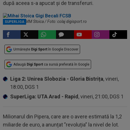
după aceea s-a apucat și de transferuri.
Gigi Becali și MM Stoica / Foto: colaj digisport.ro
SUPERLIGA
Urmărește
Digi Sport
în Google Discover
Adaugă
Digi Sport
ca sursă preferată în Google
Liga 2: Unirea Slobozia - Gloria Bistrița
, vineri,
18:00, DGS 1
SuperLiga: UTA Arad - Rapid
, vineri, 21:00, DGS 1
Milionarul din Pipera, care are o avere estimată la 1,2
miliarde de euro, a anunțat ”revoluția” la nivel de lot.