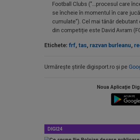
Football Clubs (”…procesul care înc
se încheie în momentul în care ju
cumulate”). Cel mai tânăr debutant 
din competiție este David Avram (F
Etichete:
frf
,
tas
,
razvan burleanu
,
re
Urmărește știrile digisport.ro și pe
Goo
Noua Aplicaţie Dig
DIGI24