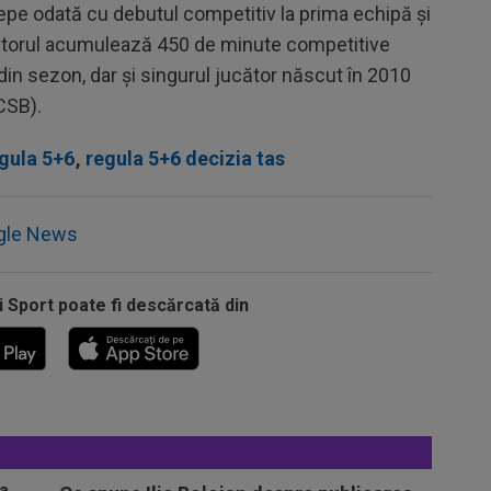
epe odată cu debutul competitiv la prima echipă și
cătorul acumulează 450 de minute competitive
din sezon, dar și singurul jucător născut în 2010
CSB).
gula 5+6
,
regula 5+6 decizia tas
gle News
i Sport poate fi descărcată din