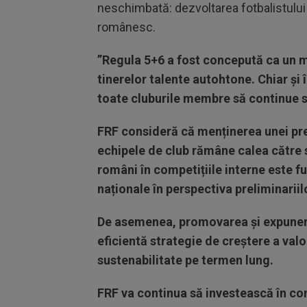
neschimbată: dezvoltarea fotbalistului 
românesc.
”Regula 5+6 a fost concepută ca un 
tinerelor talente autohtone. Chiar și 
toate cluburile membre să continue să
FRF consideră că menținerea unei prez
echipele de club rămâne calea către 
români în competițiile interne este 
naționale în perspectiva preliminariilo
De asemenea, promovarea și expunere
eficientă strategie de creștere a valo
sustenabilitate pe termen lung.
FRF va continua să investească în com