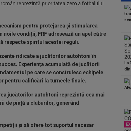
român reprezintă prioritatea zero a fotbalului
se 
dus
tra
23
sem
pe 
mecanism pentru protejarea și stimularea
un..
în noile condiții, FRF adresează un apel către
00
pro
 respecte spiritul acestei reguli.
CFR
00
ențe ridicate a jucătorilor autohtoni în
ți 
La 
succes. Experiența acumulată de jucătorii
cân
din
00
fundamentul pe care se construiesc echipele
CFR
r pentru calificări la turneele finale.
Alv
00
dat
a jucătorilor autohtoni reprezintă cea mai
”Șt
rii de piață a cluburilor, generând
00
eur
petiții și să ofere tot suportul necesar
EX
oco