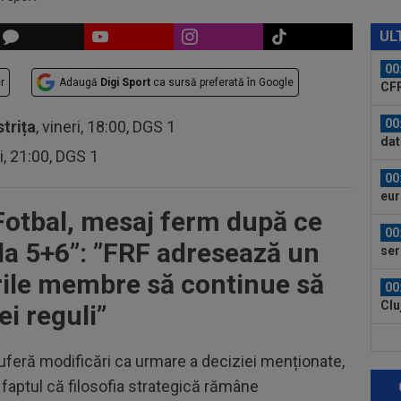
00
ți 
UL
cân
00
r
Adaugă
Digi Sport
ca sursă preferată în Google
CFR
00
strița
, vineri, 18:00, DGS 1
dat
ri, 21:00, DGS 1
”Șt
00
eur
otbal, mesaj ferm după ce
00
a 5+6”: ”
FRF adresează un
ser
0-2.
urile membre să continue să
00
Clu
ei reguli”
afar
23
suferă modificări ca urmare a deciziei menționate,
vân
faptul că filosofia strategică rămâne
23