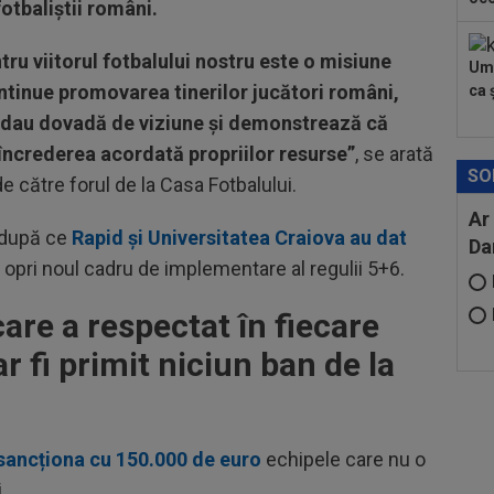
otbaliștii români.
u viitorul fotbalului nostru este o misiune
Umi
ntinue promovarea tinerilor jucători români,
ca ș
, dau dovadă de viziune și demonstrează că
încrederea acordată propriilor resurse”
, se arată
SO
către forul de la Casa Fotbalului.
Ar
 după ce
Rapid și Universitatea Craiova au dat
Da
 a opri noul cadru de implementare al regulii 5+6.
are a respectat în fiecare
r fi primit niciun ban de la
sancționa cu 150.000 de euro
echipele care nu o
.