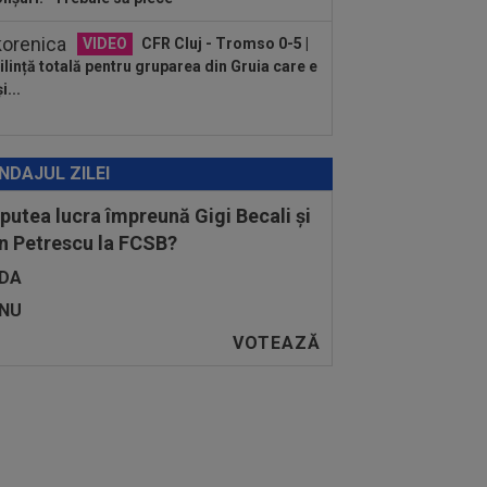
VIDEO
CFR Cluj - Tromso 0-5 |
lință totală pentru gruparea din Gruia care e
i...
NDAJUL ZILEI
 putea lucra împreună Gigi Becali și
n Petrescu la FCSB?
DA
NU