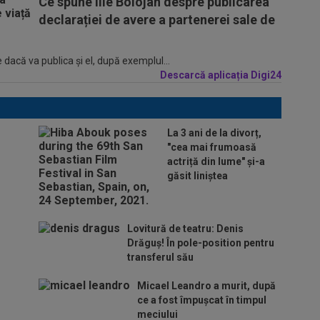
Ce spune Ilie Bolojan despre publicarea
declarației de avere a partenerei sale de
 dacă va publica şi el, după exemplul...
Descarcă aplicația Digi24
La 3 ani de la divorț,
"cea mai frumoasă
actriță din lume" și-a
găsit liniștea
Lovitură de teatru: Denis
Drăguș! În pole-position pentru
transferul său
Micael Leandro a murit, după
ce a fost împușcat în timpul
meciului