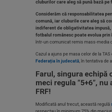
cluburilor care aleg să pună bază pe f
Considerăm că responsabilitatea pentr
comună, iar cluburile care aleg să co
indiferent de obligativitatea impusă
fotbalul românesc poate evolua prin 
într-un comunicat remis mass-media de 
Cazul a ajuns pe masa celor de la TAS
Federația în judecată
, în tentativa de
Farul, singura echipă c
meci regula ”5+6”, nu a
FRF!
Modificată anul trecut, această regulă
respectau în minimum 75% din meciuri