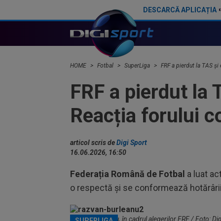
DESCARCĂ APLICAȚIA
Președintele de la Vulturii Fărcășești a reacționat, după ce FRF a dictat 171 de luni de suspendare. Ce urmează
FRF a 
HOME
Fotbal
SuperLiga
FRF a pierdut la TAS și
FRF a pierdut la 
Reacția forului 
articol scris de
Digi Sport
16.06.2026, 16:50
Federația Română de Fotbal
a luat ac
o respectă și se conformează hotărârii
Răzvan Burleanu, în cadrul alegerilor FRF / Foto: Di
SUPERLIGA