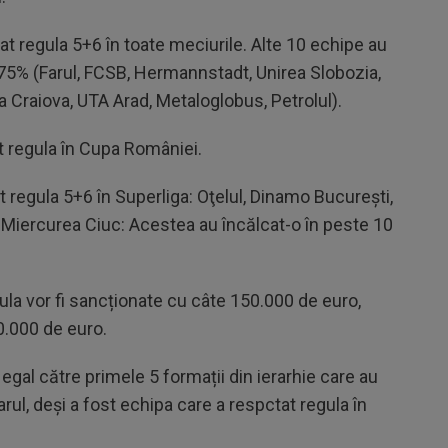
at regula 5+6 în toate meciurile. Alte 10 echipe au
 75% (Farul, FCSB, Hermannstadt, Unirea Slobozia,
a Craiova, UTA Arad, Metaloglobus, Petrolul).
at regula în Cupa României.
regula 5+6 în Superliga: Oţelul, Dinamo Bucureşti,
a Miercurea Ciuc: Acestea au încălcat-o în peste 10
ula vor fi sancționate cu câte 150.000 de euro,
0.000 de euro.
egal către primele 5 formații din ierarhie care au
arul, deși a fost echipa care a respctat regula în