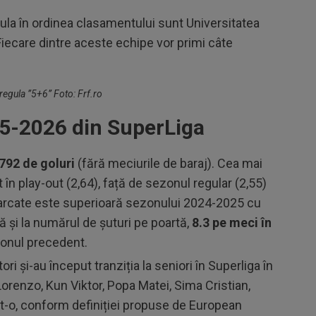
ula în ordinea clasamentului sunt Universitatea
Fiecare dintre aceste echipe vor primi câte
 regula ”5+6” Foto: Frf.ro
25-2026 din SuperLiga
792 de goluri
(fără meciurile de baraj). Cea mai
în play-out (2,64), față de sezonul regular (2,55)
 marcate este superioară sezonului 2024-2025 cu
ă și la numărul de șuturi pe poartă,
8.3 pe meci în
zonul precedent.
ri și-au început tranziția la seniori în Superliga în
Lorenzo, Kun Viktor, Popa Matei, Sima Cristian,
t-o, conform definiției propuse de European