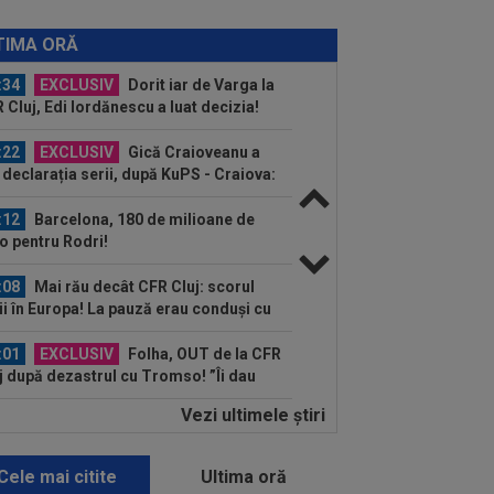
:41
EXCLUSIV
Gigi Becali: ”Hai să-
spun ce face Mihai Stoica. E prima oară
TIMA ORĂ
d o zic”
:34
EXCLUSIV
Dorit iar de Varga la
 Cluj, Edi Iordănescu a luat decizia!
:22
EXCLUSIV
Gică Craioveanu a
 declarația serii, după KuPS - Craiova:
ii cine mă...
:12
Barcelona, 180 de milioane de
o pentru Rodri!
:08
Mai rău decât CFR Cluj: scorul
ii în Europa! La pauză erau conduși cu
..
:01
EXCLUSIV
Folha, OUT de la CFR
j după dezastrul cu Tromso! ”Îi dau
ă pe toți!”...
Vezi ultimele ştiri
:52
EXCLUSIV
Gigi Becali: ”Am
dut un jucător pe 3.000.000 €”
Cele mai citite
Ultima oră
:44
Enervat după ce a aflat că Rodri