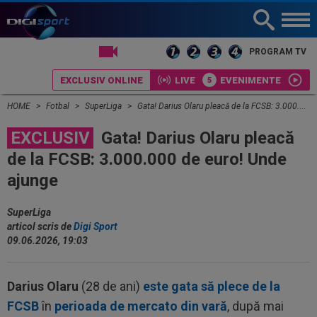
LIVE TV
PROGRAM TV
EXCLUSIV ONLINE
LIVE
EVENIMENTE
HOME
Fotbal
SuperLiga
Gata! Darius Olaru pleacă de la FCSB: 3.000.000 de euro! Unde ajunge
EXCLUSIV
Gata! Darius Olaru pleacă
de la FCSB: 3.000.000 de euro! Unde
ajunge
SuperLiga
articol scris de
Digi Sport
09.06.2026, 19:03
Darius Olaru
(28 de ani)
este gata să plece de la
FCSB
în
perioada de mercato din vară
, după mai