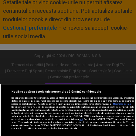
Setarile tale privind cookie-urile nu permit afisarea
continutul din aceasta sectiune. Poti actualiza setarile
modulelor coookie direct din browser sau de
Gestionați preferințele
– e nevoie sa accepti cookie-
urile social media
Copyright © 2026 / DIGI ROMANIA S.A.
Termeni si conditii
Politica de confidentialitate
Abonare Digi TV
Frecvente Digi Sport
Retransmisie Digi Sport
Contact/Info
Codul etic
Gestionați preferințele
Versiune desktop
Nouă ne pasă ca datele tale personale să rămână confidențiale
Noi și partenerii noștri
30
stocăm și/sau accesăm informații pe dispozitivul dvs., precum identificatorii cookie unici pentru prelucrarea
datelor cu caracter personal. Puteți accepta sau gestiona alegerile dvs. făcând clic mai jos sau în orice moment, pe pagina cu
politica de confidențialitate. Aceste alegeri vor fi raportate partenerilor noștri și nu vă vor afecta navigarea.
Mai multe detalii
Noi si partenerii nostri (retelele de socializare si agentiile de publicitate partenere, precum si furnizorii nostri de servicii de date
analitice) prelucram date pentru a permite website-ului sa functioneze, pentru a personaliza continutul si anunturile publicitare afisate
in functie de interesele si/sau profilul dvs., pentru a va oferi functionalitati aferente retelelor de socializare si pentru a analiza
traficul pe website. Beneficiati de drepturile prevazute de art. 15-22 din GDPR in legatura cu prelucrarea datelor cu caracter
personal. Aceste drepturi pot fi exercitate prin modalitatea indicata
aici
. Prin click pe “ACCEPT TOATE”, acceptati folosirea
tuturor Tehnologiilor de tip Cookie, care implica inclusiv acceptul dvs. cu privire la stocarea/accesarea informatiilor de catre Vendor-ii
cu care colaboram. Prin click pe “VREAU SA MODIFIC SETARILE INDIVIDUAL” puteti schimba preferintele in mod individual, mai putin
cele legate de cookie strict necesare pentru functionarea website-ului.