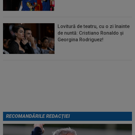
Lovitură de teatru, cu o zi înainte
de nuntă: Cristiano Ronaldo și
Georgina Rodriguez!
EXCLUSIV
”Mi-a zis MM: `Bă,
Gigi, nu ai văzut așa ceva!”.
Becali s-a convins după 29 de
minute și a luat decizia: OUT
RECOMANDĂRILE REDACȚIEI