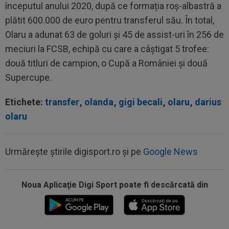
începutul anului 2020, după ce formația roș-albastră a
plătit 600.000 de euro pentru transferul său. În total,
Olaru a adunat 63 de goluri și 45 de assist-uri în 256 de
meciuri la FCSB, echipă cu care a câștigat 5 trofee:
două titluri de campion, o Cupă a României și două
Supercupe.
Etichete:
transfer
,
olanda
,
gigi becali
,
olaru
,
darius
olaru
Urmărește știrile digisport.ro și pe
Google News
Noua Aplicaţie Digi Sport poate fi descărcată din
23:58
EXCLUSIV
Salariul lui Marius Șumudică la
CFR Cluj. Peste Pancu la Rapid și de două ori...
23:40
Darius Olaru, primul GOL în Belgia! Românul a