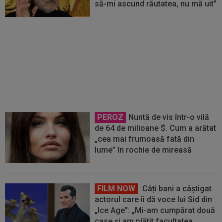
să-mi ascund răutatea, nu mă uit”
Cel mai bine plătit jucător din
SuperLigă a devenit liber! Gigi
Becali spunea: ”Pregătesc o
bombă! Bani mulți”
PEROZ
Nuntă de vis într-o vilă
de 64 de milioane $. Cum a arătat
„cea mai frumoasă fată din
lume” în rochie de mireasă
FILM NOW
Câți bani a câștigat
actorul care îi dă voce lui Sid din
„Ice Age”: „Mi-am cumpărat două
case și am plătit facultatea