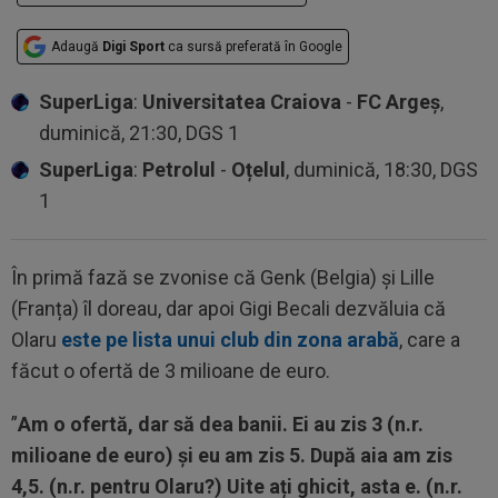
Adaugă
Digi Sport
ca sursă preferată în Google
SuperLiga
:
Universitatea Craiova
-
FC Argeș
,
duminică, 21:30, DGS 1
SuperLiga
:
Petrolul
-
Oțelul
, duminică, 18:30, DGS
1
În primă fază se zvonise că Genk (Belgia) și Lille
(Franța) îl doreau, dar apoi Gigi Becali dezvăluia că
Olaru
este pe lista unui club din zona arabă
, care a
făcut o ofertă de 3 milioane de euro.
”
Am o ofertă, dar să dea banii. Ei au zis 3 (n.r.
milioane de euro) și eu am zis 5. După aia am zis
4,5. (n.r. pentru Olaru?) Uite ați ghicit, asta e. (n.r.