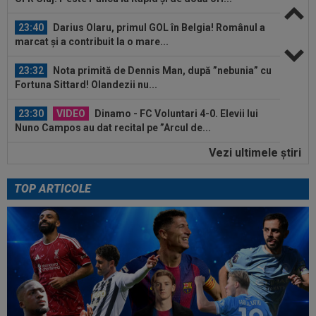
23:40
Darius Olaru, primul GOL în Belgia! Românul a
marcat și a contribuit la o mare...
23:32
Nota primită de Dennis Man, după ”nebunia” cu
Fortuna Sittard! Olandezii nu...
23:30
VIDEO
Dinamo - FC Voluntari 4-0. Elevii lui
Nuno Campos au dat recital pe ”Arcul de...
Vezi ultimele ştiri
23:15
VIDEO
Momente de panică la Dinamo - FC
Voluntari! Semne disperate către ambulanță
TOP ARTICOLE
00:03
Florin Pîrvu a surprins pe toată lumea, după
umilința cu Dinamo
00:02
EXCLUSIV
Florin Prunea s-a convins, după
Dinamo - FC Voluntari: ”Fotbalist! Extraordinar”
00:00
Ion Gheorghe a rupt tăcerea, după ce a
provocat penalty-ul din care Dinamo a...