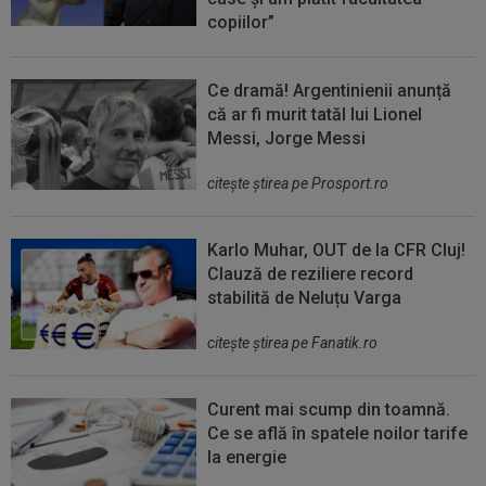
copiilor”
Ce dramă! Argentinienii anunță
că ar fi murit tatăl lui Lionel
Messi, Jorge Messi
citeşte ştirea pe Prosport.ro
Karlo Muhar, OUT de la CFR Cluj!
Clauză de reziliere record
stabilită de Neluțu Varga
citeşte ştirea pe Fanatik.ro
Curent mai scump din toamnă.
Ce se află în spatele noilor tarife
la energie