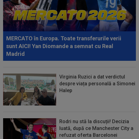
23:58
EXCLUSIV
Salariul lui Marius Șumudică la
CFR Cluj. Peste Pancu la Rapid și de două ori...
23:40
Darius Olaru, primul GOL în Belgia! Românul a
marcat și a contribuit la o mare...
MERCATO în Europa. Toate transferurile verii
sunt AICI! Yan Diomande a semnat cu Real
Madrid
Virginia Ruzici a dat verdictul
despre viața personală a Simonei
Halep
Rodri nu stă la discuții! Decizia
luată, după ce Manchester City a
refuzat oferta Barcelonei