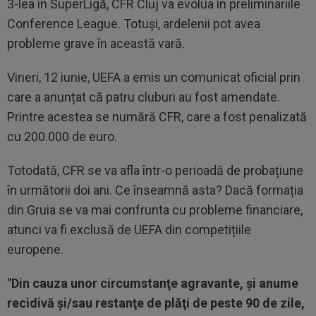
3-lea în SuperLigă, CFR Cluj va evolua în preliminariile
Conference League. Totuși, ardelenii pot avea
probleme grave în această vară.
Vineri, 12 iunie, UEFA a emis un comunicat oficial prin
care a anunțat că patru cluburi au fost amendate.
Printre acestea se numără CFR, care a fost penalizată
cu 200.000 de euro.
Totodată, CFR se va afla într-o perioadă de probațiune
în următorii doi ani. Ce înseamnă asta? Dacă formația
din Gruia se va mai confrunta cu probleme financiare,
atunci va fi exclusă de UEFA din competițiile
europene.
"Din cauza unor circumstanţe agravante, şi anume
recidivă şi/sau restanţe de plăţi de peste 90 de zile,