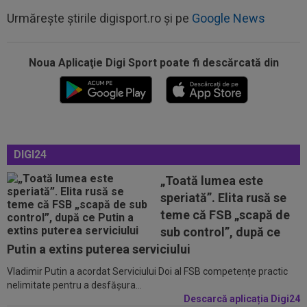
Urmărește știrile digisport.ro și pe
Google News
Noua Aplicaţie Digi Sport poate fi descărcată din
12:49
"Telenovela" Ferran Torres s-a încheiat!
12:36
EXCLUSIV
După mai bine de 25 de ani de
fotbal, Gigi Becali și-a dat seama ce trebuie să...
12:24
FOTO
AUR și BRONZ pentru România la
DIGI24
Campionatele Mondiale de Canotaj U19: patru...
„Toată lumea este
12:16
OUT din lot! Hansi Flick a decis două plecări de
speriată”. Elita rusă se
la Barcelona
teme că FSB „scapă de
12:15
Mircea Rednic, anunț despre revenirea în
sub control”, după ce
antrenorat! + Ce a spus despre FCSB...
Putin a extins puterea serviciului
Vladimir Putin a acordat Serviciului Doi al FSB competențe practic
13:06
EXCLUSIV
George Copos, fără dubii! A dat
nelimitate pentru a desfășura...
verdictul despre Daniel Pancu la Rapid
Descarcă aplicația Digi24