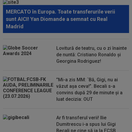
verdictul despre Daniel Pancu la Rapid
MERCATO în Europa. Toate transferurile verii
12:57
OFICIAL
Gerard Pique l-a cumpărat pe Enes
sunt AICI! Yan Diomande a semnat cu Real
Sali
Madrid
12:54
VIDEO
Concordia Chiajna - FC Bihor 2-0.
Toate rezulatele zilei în etapa a doua din...
Lovitură de teatru, cu o zi înainte
12:49
"Telenovela" Ferran Torres s-a încheiat!
de nuntă: Cristiano Ronaldo și
Georgina Rodriguez!
12:36
EXCLUSIV
După mai bine de 25 de ani de
fotbal, Gigi Becali și-a dat seama ce trebuie să...
”Mi-a zis MM: `Bă, Gigi, nu ai
văzut așa ceva!”. Becali s-a
convins după 29 de minute și a
luat decizia: OUT
Ar fi transferul verii! Ilie
Dumitrescu i-a spus lui Gigi
Becali pe cine să ia la FCSB