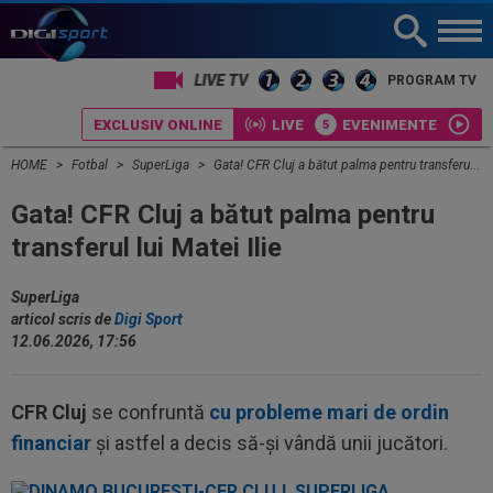
PROGRAM TV
EXCLUSIV ONLINE
LIVE
EVENIMENTE
HOME
Fotbal
SuperLiga
Gata! CFR Cluj a bătut palma pentru transferul lui Matei Ilie
Gata! CFR Cluj a bătut palma pentru
transferul lui Matei Ilie
SuperLiga
articol scris de
Digi Sport
12.06.2026, 17:56
CFR Cluj
se confruntă
cu probleme mari de ordin
financiar
și astfel a decis să-și vândă unii jucători.