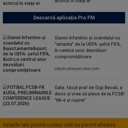
actorul în viața ei
Descarcă aplicația Pro FM
Gianni Infantino și scandalul cu
"amanta" de la UEFA: șeful FIFA,
în centrul unor dezvăluiri
compromițătoare
citeşte ştirea pe ziare.com
Gata: făcut praf de Gigi Becali, a
decis și vrea să plece de la FCSB!
”Mi-e și rușine”
Setarile tale privind cookie-urile nu permit afisarea