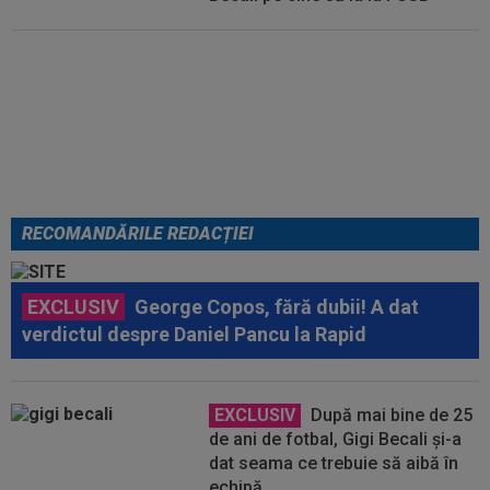
Din Tulcea, 5.000 de oamenii au
lăsat Europa cu ”gura căscată”:
”Am uimit lumea!”. România U18,
VICTORIE uriașă
RECOMANDĂRILE REDACȚIEI
EXCLUSIV
George Copos, fără dubii! A dat
verdictul despre Daniel Pancu la Rapid
EXCLUSIV
După mai bine de 25
de ani de fotbal, Gigi Becali și-a
dat seama ce trebuie să aibă în
echipă