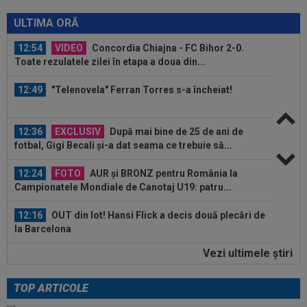
12:57
OFICIAL
Gerard Pique l-a cumpărat pe Enes
Sali
ULTIMA ORĂ
12:54
VIDEO
Concordia Chiajna - FC Bihor 2-0.
Toate rezulatele zilei în etapa a doua din...
12:49
"Telenovela" Ferran Torres s-a încheiat!
12:36
EXCLUSIV
După mai bine de 25 de ani de
fotbal, Gigi Becali și-a dat seama ce trebuie să...
12:24
FOTO
AUR și BRONZ pentru România la
Campionatele Mondiale de Canotaj U19: patru...
12:16
OUT din lot! Hansi Flick a decis două plecări de
la Barcelona
Vezi ultimele ştiri
12:15
Mircea Rednic, anunț despre revenirea în
antrenorat! + Ce a spus despre FCSB...
TOP ARTICOLE
13:06
EXCLUSIV
George Copos, fără dubii! A dat