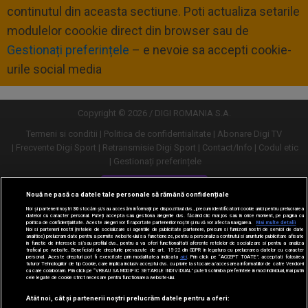
continutul din aceasta sectiune. Poti actualiza setarile
modulelor coookie direct din browser sau de
Gestionați preferințele
– e nevoie sa accepti cookie-
urile social media
Copyright © 2026 / DIGI ROMANIA S.A.
Termeni si conditii
Politica de confidentialitate
Abonare Digi TV
Frecvente Digi Sport
Retransmisie Digi Sport
Contact/Info
Codul etic
Gestionați preferințele
Versiune desktop
Nouă ne pasă ca datele tale personale să rămână confidențiale
Noi și partenerii noștri
30
stocăm și/sau accesăm informații pe dispozitivul dvs., precum identificatorii cookie unici pentru prelucrarea
datelor cu caracter personal. Puteți accepta sau gestiona alegerile dvs. făcând clic mai jos sau în orice moment, pe pagina cu
politica de confidențialitate. Aceste alegeri vor fi raportate partenerilor noștri și nu vă vor afecta navigarea.
Mai multe detalii
Noi si partenerii nostri (retelele de socializare si agentiile de publicitate partenere, precum si furnizorii nostri de servicii de date
analitice) prelucram date pentru a permite website-ului sa functioneze, pentru a personaliza continutul si anunturile publicitare afisate
in functie de interesele si/sau profilul dvs., pentru a va oferi functionalitati aferente retelelor de socializare si pentru a analiza
traficul pe website. Beneficiati de drepturile prevazute de art. 15-22 din GDPR in legatura cu prelucrarea datelor cu caracter
personal. Aceste drepturi pot fi exercitate prin modalitatea indicata
aici
. Prin click pe “ACCEPT TOATE”, acceptati folosirea
tuturor Tehnologiilor de tip Cookie, care implica inclusiv acceptul dvs. cu privire la stocarea/accesarea informatiilor de catre Vendor-ii
cu care colaboram. Prin click pe “VREAU SA MODIFIC SETARILE INDIVIDUAL” puteti schimba preferintele in mod individual, mai putin
cele legate de cookie strict necesare pentru functionarea website-ului.
Atât noi, cât și partenerii noștri prelucrăm datele pentru a oferi: