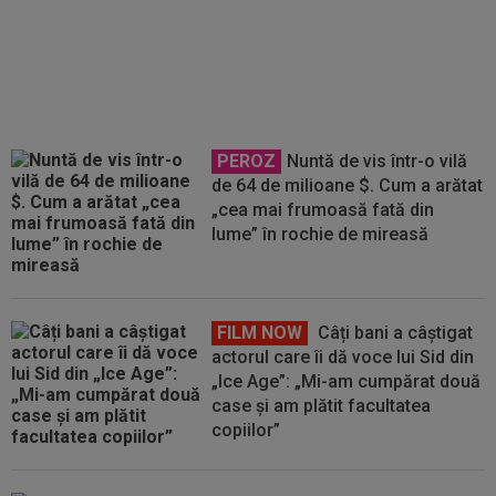
Universitatea Craiova: a semnat
până în 2031!
PEROZ
Nuntă de vis într-o vilă
de 64 de milioane $. Cum a arătat
„cea mai frumoasă fată din
lume” în rochie de mireasă
FILM NOW
Câți bani a câștigat
actorul care îi dă voce lui Sid din
„Ice Age”: „Mi-am cumpărat două
case și am plătit facultatea
copiilor”