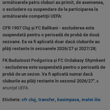
următoarele patru cluburi au primit, de asemenea,
o excludere cu suspendare de la participarea la
următoarele competiţii UEFA:
CFR 1907 Cluj şi FC Ballkani - excluderea este
suspendată pentru o perioadă de probă de două
sezoane. Ea va fi aplicată doar dacă cluburile au
plăţi restante în sezoanele 2026/27 şi 2027/28;
FK Budućnost Podgorica şi FC Ordabasy Shymkent
- excluderea este suspendată pentru o perioadă de
probă de un sezon. Va fi aplicată numai dacă
cluburile au plăţi restante în sezonul 2026/27"
, a
anunţat UEFA.
Etichete:
cfr cluj
,
transfer
,
kasimpasa
,
matei ilie