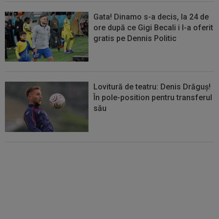
Gata! Dinamo s-a decis, la 24 de
ore după ce Gigi Becali i l-a oferit
gratis pe Dennis Politic
Lovitură de teatru: Denis Drăguș!
În pole-position pentru transferul
său
Tudor Băluță și-a găsit echipă,
după ce a ajuns rezervă la
Universitatea Craiova