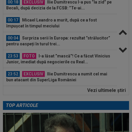
00:18
EXCLUSIV
Ilie Dumitrescu l-a pus ”la zid” pe
Becali, după decizia de la FCSB: ”Te-ai...
00:17
Micael Leandro a murit, după ce a fost
împușcat în timpul meciului
00:04
Surpriza serii în Europa: rezultat ”strălucitor”
pentru oaspeți în turul trei...
23:53
FOTO
I-a lăsat ”mască”! Ce a făcut Vinicius
Junior, imediat după negocierile cu Real...
23:52
EXCLUSIV
Ilie Dumitrescu a numit cel mai
bun atacant din SuperLiga României
Vezi ultimele ştiri
23:51
Surpriza din preliminariile Champions League
le-a rupt seria de victorii...
TOP ARTICOLE
00:22
EXCLUSIV
Dan Petrescu s-a decis
00:19
Jovo Lukic e în fața transferului carierei