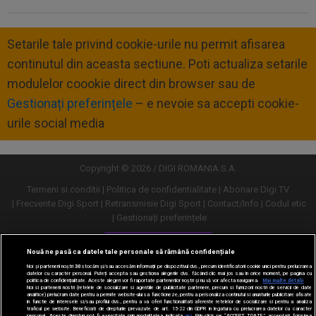
Setarile tale privind cookie-urile nu permit afisarea
continutul din aceasta sectiune. Poti actualiza setarile
modulelor coookie direct din browser sau de
Gestionați preferințele
– e nevoie sa accepti cookie-
urile social media
Copyright © 2026 / DIGI ROMANIA S.A.
Termeni si conditii
Politica de confidentialitate
Abonare Digi TV
Frecvente Digi Sport
Retransmisie Digi Sport
Contact/Info
Codul etic
Gestionați preferințele
Versiune desktop
Nouă ne pasă ca datele tale personale să rămână confidențiale
Noi și partenerii noștri
30
stocăm și/sau accesăm informații pe dispozitivul dvs., precum identificatorii cookie unici pentru prelucrarea
datelor cu caracter personal. Puteți accepta sau gestiona alegerile dvs. făcând clic mai jos sau în orice moment, pe pagina cu
politica de confidențialitate. Aceste alegeri vor fi raportate partenerilor noștri și nu vă vor afecta navigarea.
Mai multe detalii
Noi si partenerii nostri (retelele de socializare si agentiile de publicitate partenere, precum si furnizorii nostri de servicii de date
analitice) prelucram date pentru a permite website-ului sa functioneze, pentru a personaliza continutul si anunturile publicitare afisate
in functie de interesele si/sau profilul dvs., pentru a va oferi functionalitati aferente retelelor de socializare si pentru a analiza
traficul pe website. Beneficiati de drepturile prevazute de art. 15-22 din GDPR in legatura cu prelucrarea datelor cu caracter
personal. Aceste drepturi pot fi exercitate prin modalitatea indicata
aici
. Prin click pe “ACCEPT TOATE”, acceptati folosirea