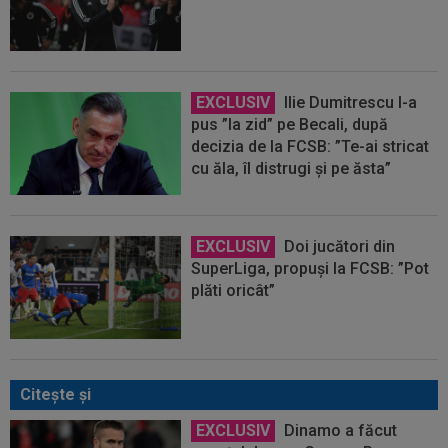
EXCLUSIV
Ilie Dumitrescu l-a
pus ”la zid” pe Becali, după
decizia de la FCSB: ”Te-ai stricat
cu ăla, îl distrugi și pe ăsta”
EXCLUSIV
Doi jucători din
SuperLiga, propuși la FCSB: ”Pot
plăti oricât”
Citeşte şi
EXCLUSIV
Dinamo a făcut