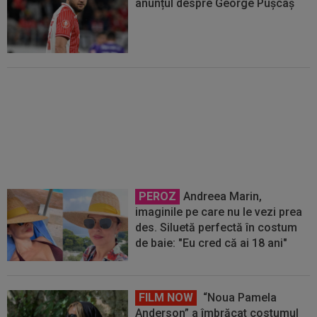
anunțul despre George Pușcaș
EXCLUSIV
Victor Pițurcă a
numit-o: favorita la titlu în
SuperLigă
PEROZ
Andreea Marin,
imaginile pe care nu le vezi prea
des. Siluetă perfectă în costum
de baie: "Eu cred că ai 18 ani"
FILM NOW
“Noua Pamela
Anderson” a îmbrăcat costumul