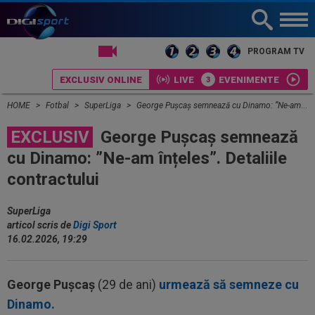
LIVE TV
PROGRAM TV
EXCLUSIV ONLINE
LIVE
EVENIMENTE
HOME
Fotbal
SuperLiga
George Pușcaș semnează cu Dinamo: ”Ne-am înțeles”. Detaliile contractului
EXCLUSIV
George Pușcaș semnează
cu Dinamo: ”Ne-am înțeles”. Detaliile
contractului
SuperLiga
articol scris de
Digi Sport
16.02.2026, 19:29
George Pușcaș
(29 de ani)
urmează să semneze cu
Dinamo.