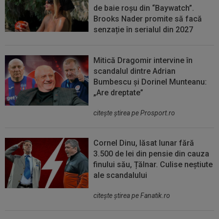
de baie roșu din “Baywatch”.
Brooks Nader promite să facă
senzație în serialul din 2027
Mitică Dragomir intervine în
scandalul dintre Adrian
Bumbescu și Dorinel Munteanu:
„Are dreptate”
citeşte ştirea pe Prosport.ro
Cornel Dinu, lăsat lunar fără
3.500 de lei din pensie din cauza
finului său, Țălnar. Culise neștiute
ale scandalului
citeşte ştirea pe Fanatik.ro