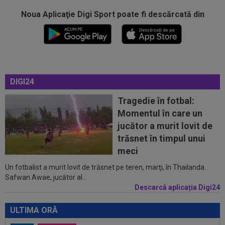
Noua Aplicaţie Digi Sport poate fi descărcată din
00:17
Micael Leandro a murit, după ce a fost
împușcat în timpul meciului
00:04
Surpriza serii în Europa: rezultat ”strălucitor”
pentru oaspeți în turul trei...
23:53
FOTO
I-a lăsat ”mască”! Ce a făcut Vinicius
DIGI24
Junior, imediat după negocierile cu Real...
Tragedie în fotbal:
23:52
EXCLUSIV
Ilie Dumitrescu a numit cel mai
Momentul în care un
bun atacant din SuperLiga României
jucător a murit lovit de
23:51
Surpriza din preliminariile Champions League
trăsnet în timpul unui
le-a rupt seria de victorii...
meci
Un fotbalist a murit lovit de trăsnet pe teren, marţi, în Thailanda.
00:22
EXCLUSIV
Dan Petrescu s-a decis
Safwan Awae, jucător al...
Descarcă aplicația Digi24
00:19
Jovo Lukic e în fața transferului carierei
ULTIMA ORĂ