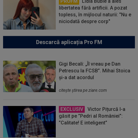
PROFM
Lidia Buble a ales
libertatea fără artificii. A pozat
topless, în mijlocul naturii: "Nu e
niciodată despre corp"
Descarcă aplicația Pro FM
Gigi Becali: „Îl vreau pe Dan
Petrescu la FCSB”. Mihai Stoica
și-a dat acordul
citeşte ştirea pe ziare.com
EXCLUSIV
Victor Pițurcă l-a
găsit pe ”Pedri al României”:
”Calitate! E inteligent”