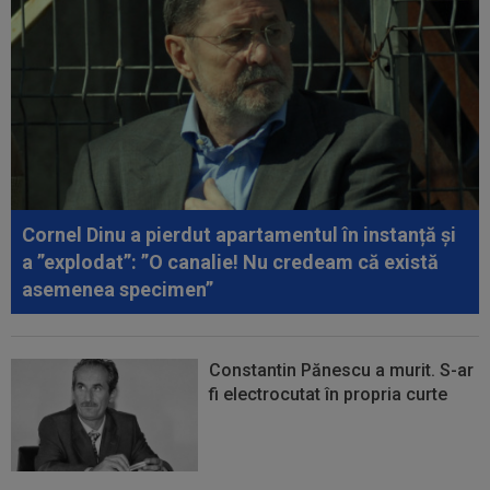
00:18
EXCLUSIV
Ilie Dumitrescu l-a pus ”la zid” pe
Becali, după decizia de la FCSB: ”Te-ai...
00:17
Micael Leandro a murit, după ce a fost
împușcat în timpul meciului
00:04
Surpriza serii în Europa: rezultat ”strălucitor”
pentru oaspeți în turul trei...
Cornel Dinu a pierdut apartamentul în instanță și
a ”explodat”: ”O canalie! Nu credeam că există
asemenea specimen”
Constantin Pănescu a murit. S-ar
fi electrocutat în propria curte