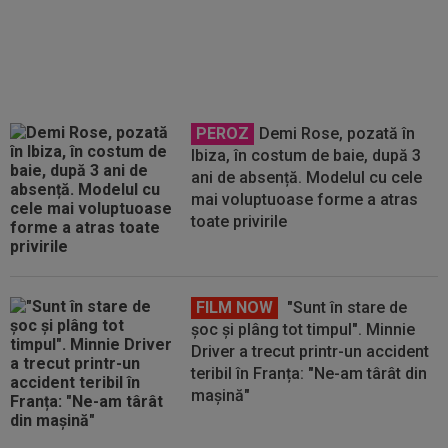
21:00, în direct la Digi Sport 1.
ECHIPELE. Se anunță un meci ”de
foc” la Arad
PEROZ
Demi Rose, pozată în
Ibiza, în costum de baie, după 3
ani de absență. Modelul cu cele
mai voluptuoase forme a atras
toate privirile
FILM NOW
"Sunt în stare de
șoc și plâng tot timpul". Minnie
Driver a trecut printr-un accident
teribil în Franța: "Ne-am târât din
mașină"