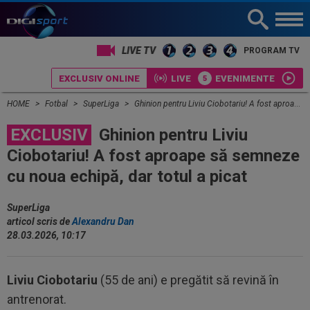
PROGRAM TV
EXCLUSIV ONLINE
LIVE
EVENIMENTE
HOME
Fotbal
SuperLiga
Ghinion pentru Liviu Ciobotariu! A fost aproape să semneze cu noua echipă, dar totul a picat
EXCLUSIV
Ghinion pentru Liviu
Ciobotariu! A fost aproape să semneze
cu noua echipă, dar totul a picat
SuperLiga
articol scris de
Alexandru Dan
28.03.2026, 10:17
Liviu Ciobotariu
(55 de ani) e pregătit să revină în
antrenorat.