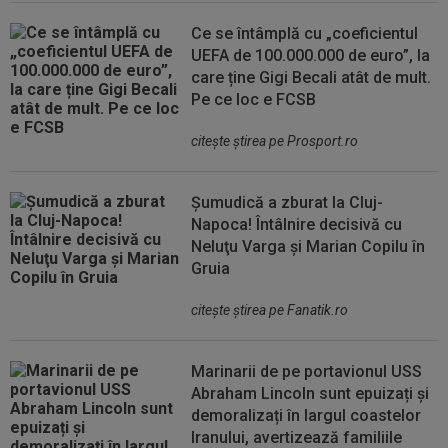
Ce se întâmplă cu „coeficientul
UEFA de 100.000.000 de euro”, la
care ține Gigi Becali atât de mult.
Pe ce loc e FCSB
citeşte ştirea pe Prosport.ro
Șumudică a zburat la Cluj-
Napoca! Întâlnire decisivă cu
Neluţu Varga şi Marian Copilu în
Gruia
citeşte ştirea pe Fanatik.ro
Marinarii de pe portavionul USS
Abraham Lincoln sunt epuizați și
demoralizați în largul coastelor
Iranului, avertizează familiile