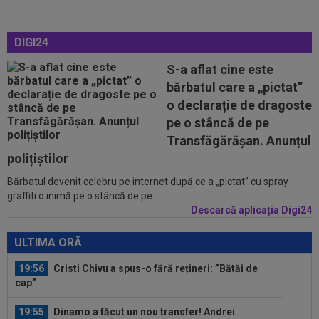
19:45
VIDEO
Ce remontada! În minutul 80, erau
conduși cu 1-3, însă finalul a fost ”nebun”...
DIGI24
19:43
OFICIAL
A semnat la o zi după ce a jucat în
KuPS - Universitatea Craiova
S-a aflat cine este
bărbatul care a „pictat”
19:19
VIDEO
Victorie clară a Gloriei Bistrița la
o declarație de dragoste
Slobozia. Programul complet al etapei a...
pe o stâncă de pe
19:14
Ce se întâmplă cu Denis Alibec: Sabău a făcut
Transfăgărășan. Anunțul
anunțul
polițiștilor
Bărbatul devenit celebru pe internet după ce a „pictat” cu spray
20:02
VIDEO
Unirea Slobozia - Gloria Bistrița 0-3 |
graffiti o inimă pe o stâncă de pe...
Scorul final a fost stabilit de o...
Descarcă aplicația Digi24
19:58
UTA - Rapid, LIVE VIDEO, ora 21:00, în direct la
Digi Sport 1. ECHIPELE. Se...
ULTIMA ORĂ
19:56
Cristi Chivu a spus-o fără rețineri: ”Bătăi de
cap”
19:55
Dinamo a făcut un nou transfer! Andrei