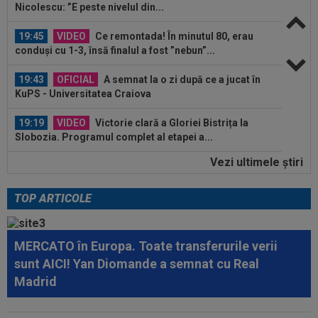
Nicolescu: ”E peste nivelul din...
19:45
VIDEO
Ce remontada! În minutul 80, erau
conduși cu 1-3, însă finalul a fost ”nebun”...
19:43
OFICIAL
A semnat la o zi după ce a jucat în
KuPS - Universitatea Craiova
19:19
VIDEO
Victorie clară a Gloriei Bistrița la
Slobozia. Programul complet al etapei a...
Vezi ultimele ştiri
19:14
Ce se întâmplă cu Denis Alibec: Sabău a făcut
anunțul
TOP ARTICOLE
20:02
VIDEO
Unirea Slobozia - Gloria Bistrița 0-3 |
Scorul final a fost stabilit de o...
MERCATO în Europa. Toate transferurile verii
19:58
UTA - Rapid, LIVE VIDEO, ora 21:00, în direct la
sunt AICI! Yan Diomande a semnat cu Real
Digi Sport 1. ECHIPELE. Se...
Madrid
19:56
Cristi Chivu a spus-o fără rețineri: ”Bătăi de
cap”