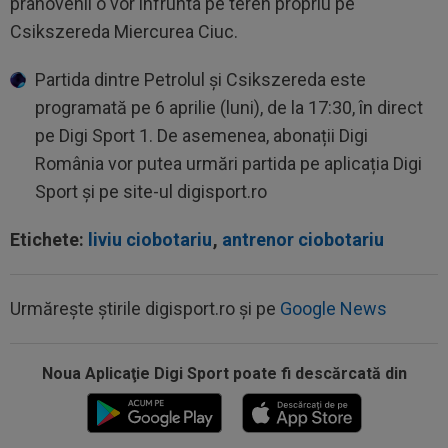
prahovenii o vor înfrunta pe teren propriu pe
Csikszereda Miercurea Ciuc.
Partida dintre Petrolul și Csikszereda este
programată pe 6 aprilie (luni), de la 17:30, în direct
pe Digi Sport 1. De asemenea, abonații Digi
România vor putea urmări partida pe aplicația Digi
Sport și pe site-ul digisport.ro
Etichete:
liviu ciobotariu
,
antrenor ciobotariu
Urmărește știrile digisport.ro și pe
Google News
Noua Aplicaţie Digi Sport poate fi descărcată din
19:55
Dinamo a făcut un nou transfer! Andrei
Nicolescu: ”E peste nivelul din...