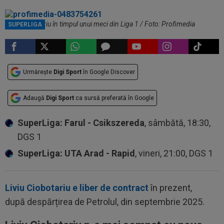
Liviu Ciobotariu în timpul unui meci din Liga 1 / Foto: Profimedia
SUPERLIGA
Urmărește
Digi Sport
în Google Discover
Adaugă
Digi Sport
ca sursă preferată în Google
SuperLiga: Farul - Csikszereda
, sâmbătă, 18:30,
DGS 1
SuperLiga: UTA Arad - Rapid
, vineri, 21:00, DGS 1
Liviu Ciobotariu e liber de contract
în prezent,
după despărțirea de Petrolul, din septembrie 2025.