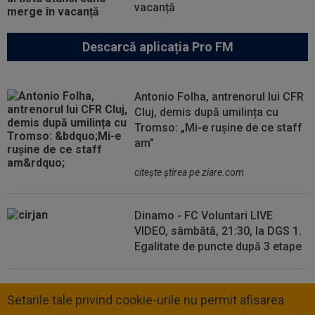
vacanță
Descarcă aplicația Pro FM
Antonio Folha, antrenorul lui CFR
Cluj, demis după umilința cu
Tromso: „Mi-e rușine de ce staff
am”
citeşte ştirea pe ziare.com
Dinamo - FC Voluntari LIVE
VIDEO, sâmbătă, 21:30, la DGS 1.
Egalitate de puncte după 3 etape
Setarile tale privind cookie-urile nu permit afisarea