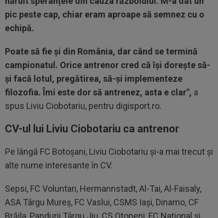
năruit speranțele din cauza războiului. M-a dat un
pic peste cap, chiar eram aproape să semnez cu o
echipă.
Poate să fie și din România, dar când se termină
campionatul. Orice antrenor cred că își dorește să-
și facă lotul, pregătirea, să-și implementeze
filozofia. Îmi este dor să antrenez, asta e clar",
a
spus Liviu Ciobotariu, pentru digisport.ro.
CV-ul lui Liviu Ciobotariu ca antrenor
Pe lângă FC Botoșani, Liviu Ciobotariu și-a mai trecut și
alte nume interesante în CV.
Sepsi, FC Voluntari, Hermannstadt, Al-Tai, Al-Faisaly,
ASA Târgu Mureș, FC Vaslui, CSMS Iași, Dinamo, CF
Brăila, Pandurii Târgu Jiu, CS Otopeni, FC Național și