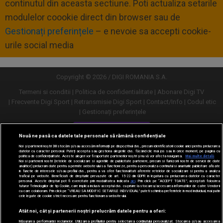
continutul din aceasta sectiune. Poti actualiza setarile
modulelor coookie direct din browser sau de
Gestionați preferințele
– e nevoie sa accepti cookie-
urile social media
Copyright © 2026 / DIGI ROMANIA S.A.
Termeni si conditii
Politica de confidentialitate
Abonare Digi TV
Frecvente Digi Sport
Retransmisie Digi Sport
Contact/Info
Codul etic
Gestionați preferințele
Versiune desktop
Nouă ne pasă ca datele tale personale să rămână confidențiale
Noi și partenerii noștri
30
stocăm și/sau accesăm informații pe dispozitivul dvs., precum identificatorii cookie unici pentru prelucrarea
datelor cu caracter personal. Puteți accepta sau gestiona alegerile dvs. făcând clic mai jos sau în orice moment, pe pagina cu
politica de confidențialitate. Aceste alegeri vor fi raportate partenerilor noștri și nu vă vor afecta navigarea.
Mai multe detalii
Noi si partenerii nostri (retelele de socializare si agentiile de publicitate partenere, precum si furnizorii nostri de servicii de date
analitice) prelucram date pentru a permite website-ului sa functioneze, pentru a personaliza continutul si anunturile publicitare afisate
in functie de interesele si/sau profilul dvs., pentru a va oferi functionalitati aferente retelelor de socializare si pentru a analiza
traficul pe website. Beneficiati de drepturile prevazute de art. 15-22 din GDPR in legatura cu prelucrarea datelor cu caracter
personal. Aceste drepturi pot fi exercitate prin modalitatea indicata
aici
. Prin click pe “ACCEPT TOATE”, acceptati folosirea
tuturor Tehnologiilor de tip Cookie, care implica inclusiv acceptul dvs. cu privire la stocarea/accesarea informatiilor de catre Vendor-ii
cu care colaboram. Prin click pe “VREAU SA MODIFIC SETARILE INDIVIDUAL” puteti schimba preferintele in mod individual, mai putin
cele legate de cookie strict necesare pentru functionarea website-ului.
Atât noi, cât și partenerii noștri prelucrăm datele pentru a oferi:
Măsurarea performanței reclamelor. Utilizarea profilurilor pentru selectarea conținutului personalizat. Stocarea și/sau accesarea