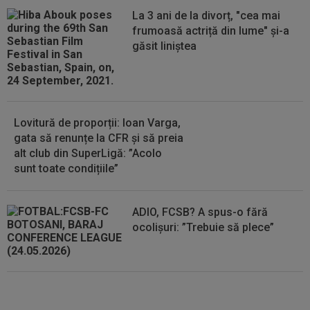
La 3 ani de la divorț, "cea mai
19:55
Dinamo a făcut un nou transfer! Andrei
frumoasă actriță din lume" și-a
Nicolescu: ”E peste nivelul din...
găsit liniștea
19:45
VIDEO
Ce remontada! În minutul 80, erau
conduși cu 1-3, însă finalul a fost ”nebun”...
Lovitură de proporții: Ioan Varga,
gata să renunțe la CFR și să preia
alt club din SuperLigă: ”Acolo
sunt toate condițiile”
ADIO, FCSB? A spus-o fără
ocolișuri: ”Trebuie să plece”
Tragic: cel mai bun din istorie a
murit subit, la 43 de ani.