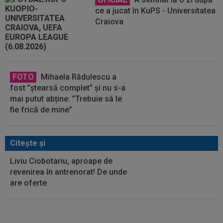
ce a jucat în KuPS - Universitatea
Craiova
FOTO
Mihaela Rădulescu a
fost ”ștearsă complet” și nu s-a
mai putut abține: ”Trebuie să le
fie frică de mine”
Citeşte şi
Liviu Ciobotariu, aproape de
revenirea în antrenorat! De unde
are oferte
UTA - Rapid, LIVE VIDEO, ora