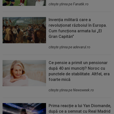
citeşte ştirea pe Fanatik.ro
Invenția militară care a
revoluționat războiul în Europa.
Cum funcționa armata lui „El
Gran Capitán”
citeşte ştirea pe adevarul.ro
Ce pensie a primit un pensionar
după 40 ani munciți? Noroc cu
punctele de stabilitate. Altfel, era
foarte mică
citeşte ştirea pe Newsweek.ro
Prima reacție a lui Yan Diomande,
după ce a semnat cu Real Madrid