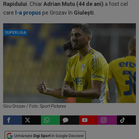
Rapidului
. Chiar
Adrian Mutu (44 de ani)
a fost cel
care
l-a propus
pe Grozav în
Giulești
.
SUPERLIGA
Gicu Grozav / Foto: Sport Pictures
Urmărește
Digi Sport
în Google Discover