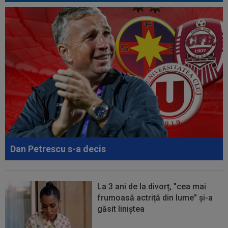
00:34
EXCLUSIV
Dorit iar de Varga la CFR Cluj, Edi
Iordănescu a luat decizia!
00:22
EXCLUSIV
Gică Craioveanu a dat declarația
serii, după KuPS - Craiova: ”Știi cine mă...
00:12
Barcelona, 180 de milioane de euro pentru
Rodri!
Dan Petrescu s-a decis
La 3 ani de la divorț, "cea mai
frumoasă actriță din lume" și-a
găsit liniștea