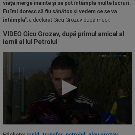
viața merge înainte și se pot întâmpla multe lucruri.
Eu îmi doresc să fiu sănătos și vedem ce se va
întâmpla
”, a declarat Gicu Grozav după meci.
VIDEO Gicu Grozav, după primul amical al
iernii al lui Petrolul
00:22
EXCLUSIV
Gică Craioveanu a dat declarația
Etichete:
rapid
,
transfer
,
petrolul
,
gicu grozav