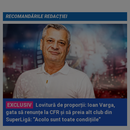
RECOMANDĂRILE REDACȚIEI
EXCLUSIV
Lovitură de proporții: Ioan Varga,
gata să renunțe la CFR și să preia alt club din
SuperLigă: ”Acolo sunt toate condițiile”