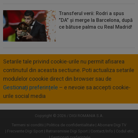
Transferul verii: Rodri a spus
”DA” și merge la Barcelona, după
ce bătuse palma cu Real Madrid!
Setarile tale privind cookie-urile nu permit afisarea
continutul din aceasta sectiune. Poti actualiza setarile
modulelor coookie direct din browser sau de
Gestionați preferințele
– e nevoie sa accepti cookie-
urile social media
Copyright © 2026 / DIGI ROMANIA S.A.
Termeni si conditii
Politica de confidentialitate
Abonare Digi TV
Frecvente Digi Sport
Retransmisie Digi Sport
Contact/Info
Codul etic
Gestionați preferințele