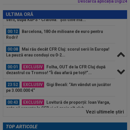
Descarcă aplicația Digi24
00:22
EXCLUSIV
Gică Craioveanu a dat declarația
serii, după KuPS - Craiova: ”Știi cine mă...
ULTIMA ORĂ
00:12
Barcelona, 180 de milioane de euro pentru
Rodri!
00:08
Mai rău decât CFR Cluj: scorul serii în Europa!
La pauză erau conduși cu 0-2...
00:01
EXCLUSIV
Folha, OUT de la CFR Cluj după
dezastrul cu Tromso! ”Îi dau afară pe toți!”...
23:52
EXCLUSIV
Gigi Becali: ”Am vândut un jucător
pe 3.000.000 €”
00:43
EXCLUSIV
Lovitură de proporții: Ioan Varga,
gata să renunțe la CFR și să preia alt club...
Vezi ultimele ştiri
00:41
EXCLUSIV
Gigi Becali: ”Hai să-ți spun ce face
Mihai Stoica. E prima oară când o zic”
TOP ARTICOLE