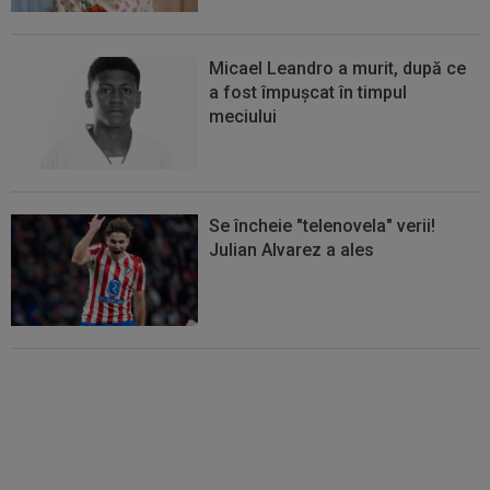
Micael Leandro a murit, după ce
a fost împușcat în timpul
meciului
Se încheie "telenovela" verii!
Julian Alvarez a ales
EXCLUSIV
ADIO, FCSB? A spus-
o fără ocolișuri: ”Trebuie să
plece”