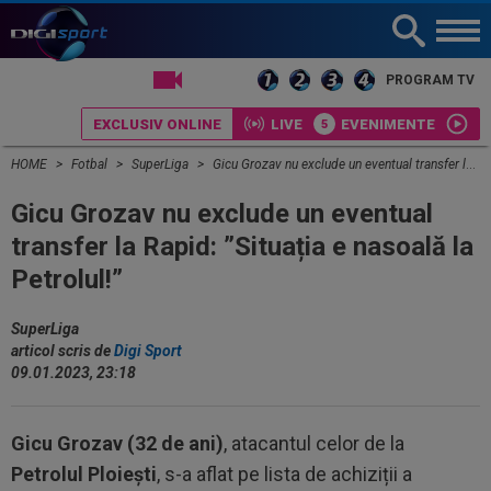
LIVE TV
PROGRAM TV
EXCLUSIV ONLINE
LIVE
EVENIMENTE
HOME
Fotbal
SuperLiga
Gicu Grozav nu exclude un eventual transfer la Rapid: ”Situația e nasoală la Petrolul!”
Gicu Grozav nu exclude un eventual
transfer la Rapid: ”Situația e nasoală la
Petrolul!”
SuperLiga
articol scris de
Digi Sport
09.01.2023, 23:18
Gicu Grozav (32 de ani)
, atacantul celor de la
Petrolul Ploiești
, s-a aflat pe lista de achiziții a