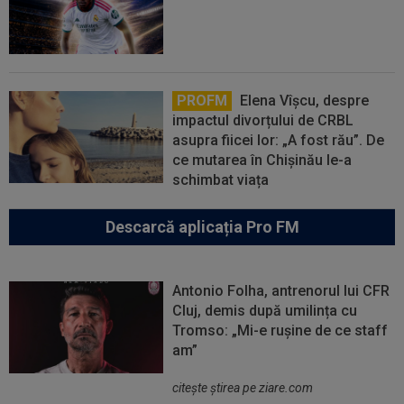
PROFM
Elena Vîșcu, despre
impactul divorțului de CRBL
asupra fiicei lor: „A fost rău”. De
ce mutarea în Chișinău le-a
schimbat viața
Descarcă aplicația Pro FM
Antonio Folha, antrenorul lui CFR
Cluj, demis după umilința cu
Tromso: „Mi-e rușine de ce staff
am”
citeşte ştirea pe ziare.com