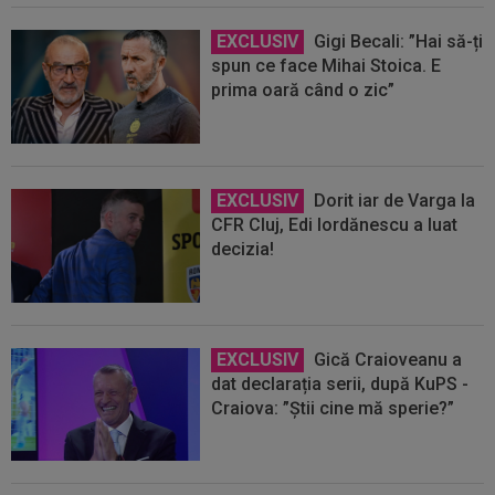
EXCLUSIV
Gigi Becali: ”Hai să-ți
spun ce face Mihai Stoica. E
prima oară când o zic”
EXCLUSIV
Dorit iar de Varga la
CFR Cluj, Edi Iordănescu a luat
decizia!
EXCLUSIV
Gică Craioveanu a
dat declarația serii, după KuPS -
Craiova: ”Știi cine mă sperie?”