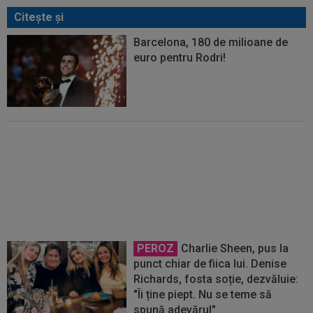
Citeşte şi
Barcelona, 180 de milioane de
euro pentru Rodri!
Enervat după ce a aflat că Rodri
se transferă la Barcelona,
Mourinho s-a dus de urgență la
Florentino Perez
PEROZ
Charlie Sheen, pus la
punct chiar de fiica lui. Denise
Richards, fosta soție, dezvăluie:
"Îi ține piept. Nu se teme să
spună adevărul"