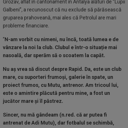
Grozav, aflat în cantonament în Antalya alături de ”Lupii
Galbeni”, a recunoscut că nu exclude să părăsească
gruparea prahoveană, mai ales că Petrolul are mari
probleme financiare.
”
N-am vorbit cu nimeni, nu încă, toată lumea e de
vânzare la noi la club. Clubul e într-o situație mai
nasoală, dar sperăm să o scoatem la capăt.
Nu aș vrea să discut despre Rapid. Da, este un club
mare, cu suporteri frumoși, galerie în spate, un
proiect frumos, cu Mutu, antrenor. Am tricoul lui,
este o amintire plăcută pentru mine, a fost un
jucător mare și îl păstrez.
Sincer, nu mă gândeam (n.red. că ar putea fi
antrenat de Adi Mutu), dar fotbalul se schimbă,