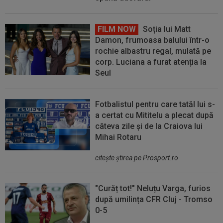
FILM NOW
Soția lui Matt
Damon, frumoasa balului într-o
rochie albastru regal, mulată pe
corp. Luciana a furat atenția la
Seul
Fotbalistul pentru care tatăl lui s-
a certat cu Mititelu a plecat după
câteva zile și de la Craiova lui
Mihai Rotaru
citeşte ştirea pe Prosport.ro
"Curăț tot!" Neluțu Varga, furios
după umilința CFR Cluj - Tromso
0-5