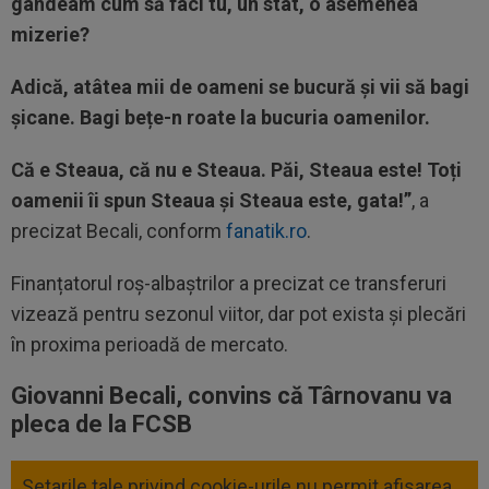
gândeam cum să faci tu, un stat, o asemenea
mizerie?
Adică, atâtea mii de oameni se bucură și vii să bagi
șicane. Bagi bețe-n roate la bucuria oamenilor.
Că e Steaua, că nu e Steaua. Păi, Steaua este! Toți
oamenii îi spun Steaua și Steaua este, gata!”
, a
precizat Becali, conform
fanatik.ro
.
Finanțatorul roș-albaștrilor a precizat ce transferuri
vizează pentru sezonul viitor, dar pot exista și plecări
în proxima perioadă de mercato.
Giovanni Becali, convins că Târnovanu va
pleca de la FCSB
Setarile tale privind cookie-urile nu permit afisarea