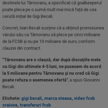
destinele lui Târnovanu, a specificat că goalkeeperul
poate pleca pe o sumă mult mai mică față de cea
cerută inițial de Gigi Becali.
Concret, Ioan Becali susține că a obținut promisiunea
vărului său ca Târnovanu să plece pe cinci milioane
de la FCSB și nu pe 10 milioane de euro, conform
clauzei din contract.
”Târnovanu are o clauză, dar după discuțiile mele
cu Gigi din ultimele 4-5 luni, ne pusesem de acord
la 5 milioane pentru Târnovanu și nu cred că Gigi
poate refuza o asemenea ofertă"
, a spus Giovanni
Becali.
Etichete:
gigi becali
,
marca steaua
,
video fcsb
craiova
,
transferuri fcsb