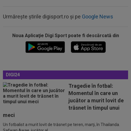
Urmărește știrile digisport.ro și pe
Google News
Noua Aplicaţie Digi Sport poate fi descărcată din
00:17
Micael Leandro a murit, după ce a fost
împușcat în timpul meciului
00:04
Surpriza serii în Europa: rezultat ”strălucitor”
pentru oaspeți în turul trei...
23:53
FOTO
I-a lăsat ”mască”! Ce a făcut Vinicius
DIGI24
Junior, imediat după negocierile cu Real...
Tragedie în fotbal:
23:52
EXCLUSIV
Ilie Dumitrescu a numit cel mai
Momentul în care un
bun atacant din SuperLiga României
jucător a murit lovit de
23:51
Surpriza din preliminariile Champions League
trăsnet în timpul unui
le-a rupt seria de victorii...
meci
Un fotbalist a murit lovit de trăsnet pe teren, marţi, în Thailanda.
00:22
EXCLUSIV
Dan Petrescu s-a decis
Safwan Awae, jucător al...