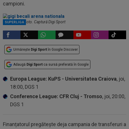
campioni.
Gigi Becali / Foto. Captură Digi Sport
SUPERLIGA
Urmărește
Digi Sport
în Google Discover
Adaugă
Digi Sport
ca sursă preferată în Google
Europa League: KuPS - Universitatea Craiova
, joi,
18:00, DGS 1
Conference League: CFR Cluj - Tromso
, joi, 20:00,
DGS 1
Finanțatorul pregătește deja campania de transferuri a