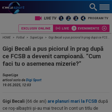
PROGRAM TV
EXCLUSIV ONLINE
LIVE
EVENIMENTE
HOME
Fotbal
SuperLiga
Gigi Becali a pus piciorul în prag după ce FCSB a devenit campioană. ”Cum faci tu o asemenea mizerie?”
Gigi Becali a pus piciorul în prag după
ce FCSB a devenit campioană. ”Cum
faci tu o asemenea mizerie?”
SuperLiga
articol scris de
Digi Sport
19.05.2025, 12:03
Gigi Becali
(66 de ani)
are planuri mari la FCSB
după
ce roș-albaștrii și-au mai trecut în cont un titlu de