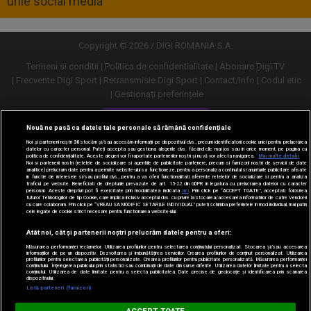
urile social media
Copyright © 2026 / DIGI ROMANIA S.A.
Termeni si conditii
Politica de confidentialitate
Abonare Digi TV
Frecvente Digi Sport
Retransmisie Digi Sport
Contact/Info
Codul etic
Gestionați preferințele
Versiune desktop
Nouă ne pasă ca datele tale personale să rămână confidențiale
Noi și partenerii noștri
30
stocăm și/sau accesăm informații pe dispozitivul dvs., precum identificatorii cookie unici pentru prelucrarea
datelor cu caracter personal. Puteți accepta sau gestiona alegerile dvs. făcând clic mai jos sau în orice moment, pe pagina cu
politica de confidențialitate. Aceste alegeri vor fi raportate partenerilor noștri și nu vă vor afecta navigarea.
Mai multe detalii
Noi si partenerii nostri (retelele de socializare si agentiile de publicitate partenere, precum si furnizorii nostri de servicii de date
analitice) prelucram date pentru a permite website-ului sa functioneze, pentru a personaliza continutul si anunturile publicitare afisate
in functie de interesele si/sau profilul dvs., pentru a va oferi functionalitati aferente retelelor de socializare si pentru a analiza
traficul pe website. Beneficiati de drepturile prevazute de art. 15-22 din GDPR in legatura cu prelucrarea datelor cu caracter
personal. Aceste drepturi pot fi exercitate prin modalitatea indicata
aici
. Prin click pe “ACCEPT TOATE”, acceptati folosirea
tuturor Tehnologiilor de tip Cookie, care implica inclusiv acceptul dvs. cu privire la stocarea/accesarea informatiilor de catre Vendor-ii
cu care colaboram. Prin click pe “VREAU SA MODIFIC SETARILE INDIVIDUAL” puteti schimba preferintele in mod individual, mai putin
cele legate de cookie strict necesare pentru functionarea website-ului.
Atât noi, cât și partenerii noștri prelucrăm datele pentru a oferi:
Măsurarea performanței reclamelor. Utilizarea profilurilor pentru selectarea conținutului personalizat. Stocarea și/sau accesarea
informațiilor de pe un dispozitiv. Dezvoltarea și îmbunătățirea serviciilor. Crearea profilurilor de conținut personalizat. Utilizarea
profilurilor pentru selectarea publicității personalizate. Crearea profilurilor pentru publicitate personalizată. Măsurarea performanței
conținutului. Înțelegerea publicului prin statistici sau combinații de date din surse diferite. Utilizarea datelor limitate pentru a selecta
conținutul. Utilizarea de date limitate pentru a selecta publicitatea. Date precise de geolocație și identificarea prin scanarea
dispozitivului.
URMĂREȘTE-NE ȘI PE:
Listă parteneri (furnizori)
Digi Sport