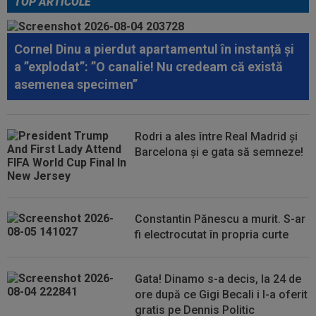
TOP ARTICOLE
00:22
EXCLUSIV
Dan Petrescu s-a decis
Cornel Dinu a pierdut apartamentul în instanță și
00:19
Jovo Lukic e în fața transferului carierei
a ”explodat”: ”O canalie! Nu credeam că există
asemenea specimen”
00:18
EXCLUSIV
Ilie Dumitrescu l-a pus ”la zid” pe
Becali, după decizia de la FCSB: ”Te-ai...
Rodri a ales între Real Madrid și
00:17
Micael Leandro a murit, după ce a fost
Barcelona și e gata să semneze!
împușcat în timpul meciului
00:04
Surpriza serii în Europa: rezultat ”strălucitor”
pentru oaspeți în turul trei...
Constantin Pănescu a murit. S-ar
fi electrocutat în propria curte
Gata! Dinamo s-a decis, la 24 de
ore după ce Gigi Becali i l-a oferit
gratis pe Dennis Politic