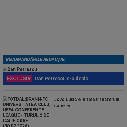
Lovitură de teatru: Denis Drăguș!
În pole-position pentru transferul
său
RECOMANDĂRILE REDACȚIEI
EXCLUSIV
Dan Petrescu s-a decis
Jovo Lukic e în fața transferului
carierei