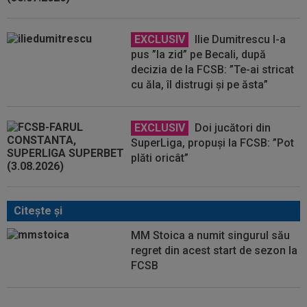
EXCLUSIV
Ilie Dumitrescu l-a
pus ”la zid” pe Becali, după
decizia de la FCSB: ”Te-ai stricat
cu ăla, îl distrugi și pe ăsta”
EXCLUSIV
Doi jucători din
SuperLiga, propuși la FCSB: ”Pot
plăti oricât”
Citeşte şi
MM Stoica a numit singurul său
regret din acest start de sezon la
FCSB