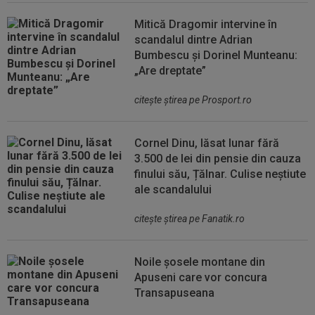
Mitică Dragomir intervine în
scandalul dintre Adrian
Bumbescu și Dorinel Munteanu:
„Are dreptate”
citeşte ştirea pe Prosport.ro
Cornel Dinu, lăsat lunar fără
3.500 de lei din pensie din cauza
finului său, Țălnar. Culise neștiute
ale scandalului
citeşte ştirea pe Fanatik.ro
Noile șosele montane din
Apuseni care vor concura
Transapuseana