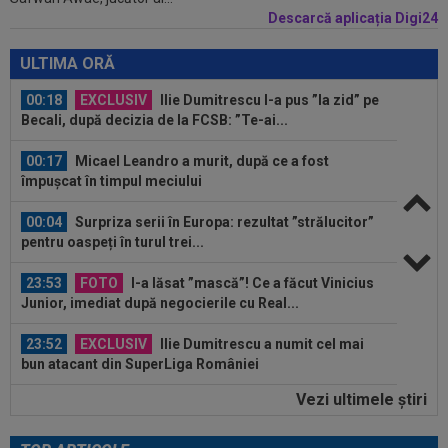
Descarcă aplicația Digi24
00:19
Jovo Lukic e în fața transferului carierei
ULTIMA ORĂ
00:18
EXCLUSIV
Ilie Dumitrescu l-a pus ”la zid” pe
Becali, după decizia de la FCSB: ”Te-ai...
00:17
Micael Leandro a murit, după ce a fost
împușcat în timpul meciului
00:04
Surpriza serii în Europa: rezultat ”strălucitor”
pentru oaspeți în turul trei...
23:53
FOTO
I-a lăsat ”mască”! Ce a făcut Vinicius
Junior, imediat după negocierile cu Real...
23:52
EXCLUSIV
Ilie Dumitrescu a numit cel mai
bun atacant din SuperLiga României
Vezi ultimele ştiri
23:51
Surpriza din preliminariile Champions League
le-a rupt seria de victorii...