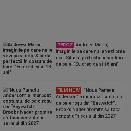
Mihai Stoica, îngrijorat de situația
lui Daniel Bîrligea. ”Din
nefericire”
PEROZ
Andreea Marin,
imaginile pe care nu le vezi prea
des. Siluetă perfectă în costum
de baie: "Eu cred că ai 18 ani"
FILM NOW
“Noua Pamela
Anderson” a îmbrăcat costumul
de baie roșu din “Baywatch”.
Brooks Nader promite să facă
senzație în serialul din 2027