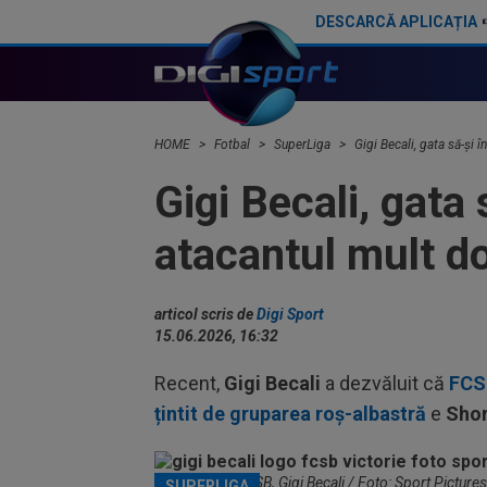
DESCARCĂ APLICAȚIA
Prima dată! Gigi Becali a spus de ce a intrat FCSB în criză. ”Nu mai merg, gata!”
HOME
Fotbal
SuperLiga
Gigi Becali, gata să-și 
Gigi Becali, gata 
atacantul mult do
articol scris de
Digi Sport
15.06.2026, 16:32
Recent,
Gigi Becali
a dezvăluit că
FCSB
țintit de gruparea roș-albastră
e
Sho
Finanțatorul FCSB, Gigi Becali / Foto: Sport Pictures
SUPERLIGA