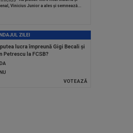
enal, Vinicius Junior a ales și semnează...
NDAJUL ZILEI
 putea lucra împreună Gigi Becali și
n Petrescu la FCSB?
DA
NU