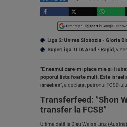
Urmărește
Digisport
în Google Discove
Liga 2: Unirea Slobozia - Gloria Bi
SuperLiga: UTA Arad - Rapid
, vine
”
E neamul care-mi place mie și-l iube
poporul ăsta foarte mult. Este israeli
israelian
”, a declarat patronul FCSB-ului
Transferfeed: ”Shon 
transfer la FCSB”
Ultima dată la Blau Weiss Linz (Austria)