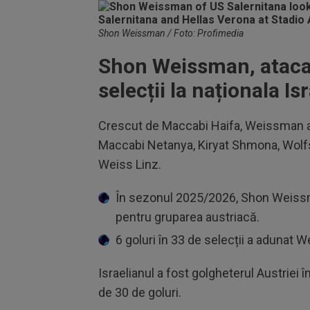
Shon Weissman / Foto: Profimedia
Shon Weissman, atacan
selecții la naționala Is
Crescut de Maccabi Haifa, Weissman a m
Maccabi Netanya, Kiryat Shmona, Wolfsb
Weiss Linz.
În sezonul 2025/2026, Shon Weissman
pentru gruparea austriacă.
6 goluri în 33 de selecții a adunat W
Israelianul a fost golgheterul Austriei
de 30 de goluri.