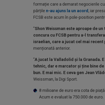
formație care a demarat negocierile cu a
părțile
n-au ajuns la un acord
, iar pres
FCSB este acum în pole-position pentru
”
Shon Weissman este aproape de un t
concura cu FCSB pentru a-l transfera, 
israelian, care a jucat cel mai recent
menționată anterior.
”
A jucat la Valladolid și la Granada. E
tehnic, dar e marcator și ține bine de
bun. E mai mic. E ceva gen Jean Vlăd
Weissman, la Digi Sport.
8 milioane de euro era cota de piață
Acum e evaluat la 750.000 de euro.