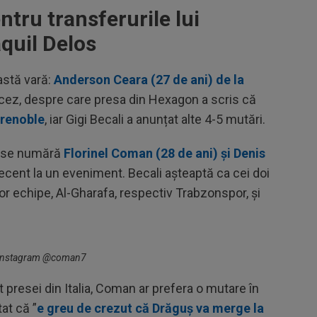
tru transferurile lui
quil Delos
astă vară:
Anderson Ceara (27 de ani) de la
cez, despre care presa din Hexagon a scris că
Grenoble
, iar Gigi Becali a anunțat alte 4-5 mutări.
or se numără
Florinel Coman (28 de ani) și Denis
recent la un eveniment. Becali așteaptă ca cei doi
or echipe, Al-Gharafa, respectiv Trabzonspor, și
o: Instagram @coman7
 presei din Italia, Coman ar prefera o mutare în
tat că ”
e greu de crezut că Drăguș va merge la