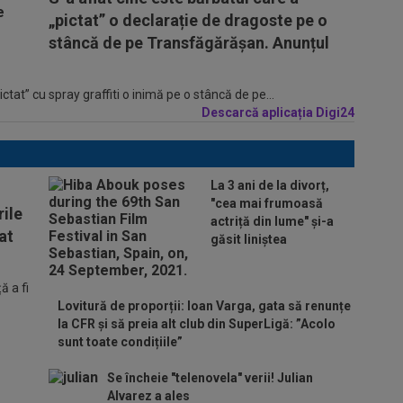
„pictat” o declarație de dragoste pe o
stâncă de pe Transfăgărășan. Anunțul
tat” cu spray graffiti o inimă pe o stâncă de pe...
Descarcă aplicația Digi24
La 3 ani de la divorț,
"cea mai frumoasă
ile
actriță din lume" și-a
at
găsit liniștea
 a fi
Lovitură de proporții: Ioan Varga, gata să renunțe
la CFR și să preia alt club din SuperLigă: ”Acolo
sunt toate condițiile”
Se încheie "telenovela" verii! Julian
Alvarez a ales