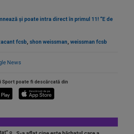
nează și poate intra direct în primul 11! ”E de
tacant fcsb
,
shon weissman
,
weissman fcsb
gle News
i Sport poate fi descărcată din
S-a aflat cine este bărbatul care a