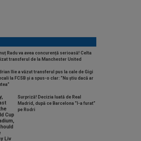
nuț Radu va avea concurență serioasă! Celta
lizat transferul de la Manchester United
rian Ilie a văzut transferul pus la cale de Gigi
cali la FCSB și a spus-o clar: ”Nu știu dacă ar
utea”
Surpriză! Decizia luată de Real
Madrid, după ce Barcelona ”l-a furat”
pe Rodri