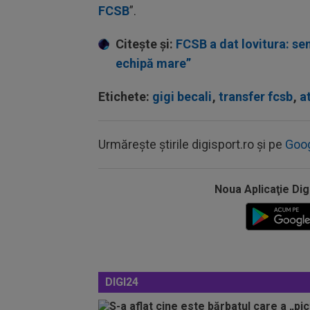
FCSB
”.
Citește și:
FCSB a dat lovitura: sem
echipă mare”
Etichete:
gigi becali
,
transfer fcsb
,
a
Urmărește știrile digisport.ro și pe
Goo
Noua Aplicaţie Dig
DIGI24