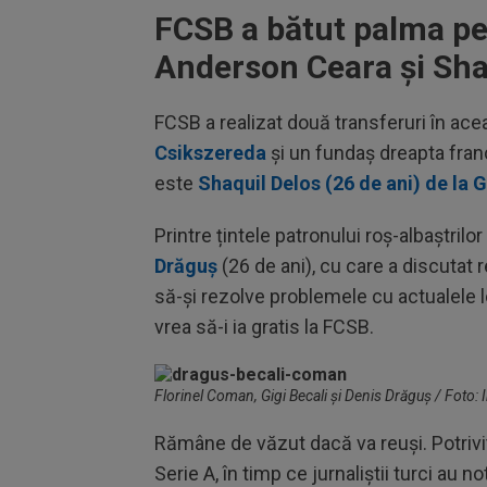
FCSB a bătut palma pen
Anderson Ceara și Sha
FCSB a realizat două transferuri în ace
Csikszereda
și un fundaș dreapta fran
este
Shaquil Delos (26 de ani) de la 
Printre țintele patronului roș-albaștril
Drăguș
(26 de ani), cu care a discutat 
să-și rezolve problemele cu actualele l
vrea să-i ia gratis la FCSB.
Florinel Coman, Gigi Becali și Denis Drăguș / Fot
Rămâne de văzut dacă va reuși. Potrivit
Serie A, în timp ce jurnaliștii turci au no