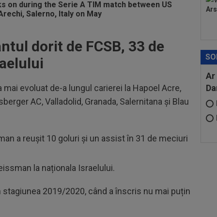
Ars
tul dorit de FCSB, 33 de
SO
raelului
Ar
ai evoluat de-a lungul carierei la Hapoel Acre,
Da
erger AC, Valladolid, Granada, Salernitana și Blau
 a reușit 10 goluri și un assist în 31 de meciuri
eissman la naționala Israelului.
 în stagiunea 2019/2020, când a înscris nu mai puțin