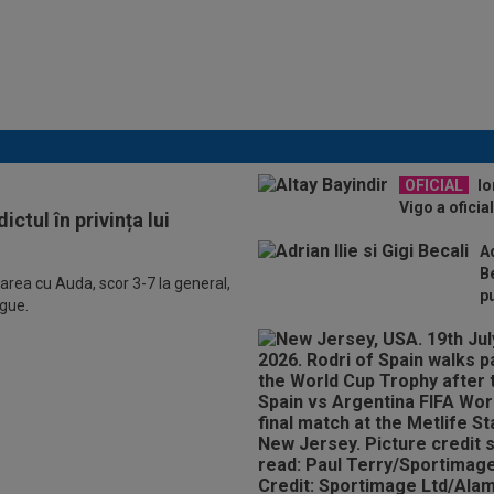
ADIO, FCSB? A spus-o
fără ocolișuri: ”Trebuie
să plece”
OFICIAL
Io
Vigo a oficia
ictul în privința lui
Ad
Be
area cu Auda, scor 3-7 la general,
p
ague.