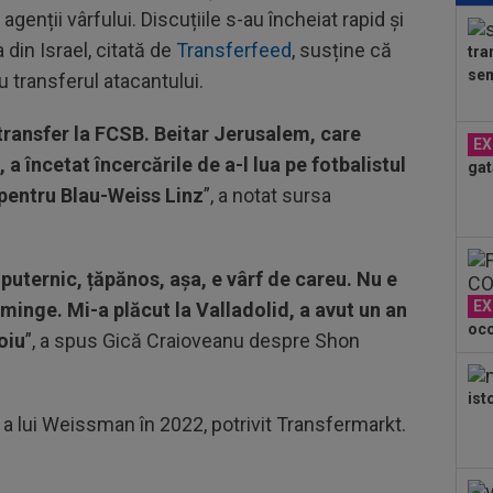
genții vârfului. Discuțiile s-au încheiat rapid și
cu 
a din Israel, citată de
Transferfeed
, susține că
tra
14
sem
 transferul atacantului.
Mad
Rod
15
ransfer la FCSB. Beitar Jerusalem, care
EX
se
a încetat încercările de a-l lua pe fotbalistul
gat
 pentru Blau-Weiss Linz
”, a notat sursa
15
ver
15
 puternic, țăpănos, așa, e vârf de careu. Nu e
21:
EX
 minge. Mi-a plăcut la Valladolid, a avut un an
un..
oco
15
oiu
”, a spus Gică Craioveanu despre Shon
LIV
com
15
ist
îng
 a lui Weissman în 2022, potrivit Transfermarkt.
pos