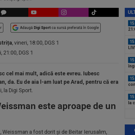
15
ver
UL
15
r
Adaugă
Digi Sport
ca sursă preferată în Google
21:
un..
15
strița
, vineri, 18:00, DGS 1
LIV
ri, 21:00, DGS 1
com
15
îng
pos
sc cel mai mult, adică este evreu. Iubesc
15
an, da. Eu de aia l-am luat pe Arad, pentru că era
con
, la Digi Sport.
ofi
15
la 
Weissman este aproape de un
14
tim
sus
, Weissman a fost dorit și de Beitar Ierusalim,
14