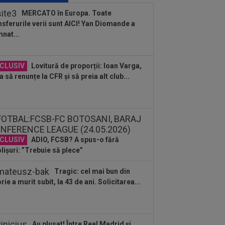
”U” Cluj
MERCATO în Europa. Toate
nsferurile verii sunt AICI! Yan Diomande a
:40
Surpriză! Decizia luată de Real
nat...
rid, după ce Barcelona ”l-a furat” pe
ri
:48
OFICIAL
Leonardo Bonucci a
CLUSIV
Lovitură de proporții: Ioan Varga,
mnat
a să renunțe la CFR și să preia alt club...
:30
EXCLUSIV
Ilie Dumitrescu a dat
dictul în privința lui Marius Baciu
:24
UTA - Rapid, LIVE VIDEO, ora
00, în direct la Digi Sport 1. Se anunță
CLUSIV
ADIO, FCSB? A spus-o fără
.
lișuri: ”Trebuie să plece”
:24
Unirea Slobozia - Gloria Bistrița,
E VIDEO, 18:00, DGS 1. Programul
plet...
Tragic: cel mai bun din
:18
FOTO
Paula Badosa a
orie a murit subit, la 43 de ani. Solicitarea...
rijorat pe toată lumea cu imaginile
tate, iar a doua zi a...
Au plusat! Între Real Madrid și