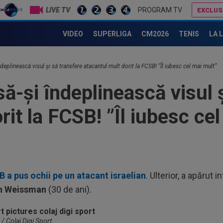
LIVE TV
PROGRAM TV
EXCLUS
Gigi Becali: ”Hai să-ți spun ce face Mihai Stoica. E prima oară când o zic”
Ilie Dumitrescu a dat verdictul în pri
VIDEO
SUPERLIGA
CM2026
TENIS
LA 
15
con
îndeplinească visul și să transfere atacantul mult dorit la FCSB! ”Îl iubesc cel mai mult”
ofi
15
să-și îndeplinească visul 
la 
rit la FCSB! ”Îl iubesc ce
14
tim
sus
14
cu 
14
 a pus ochii pe un atacant israelian
. Ulterior, a apărut 
Mad
n Weissman
(30 de ani).
Rod
15
se
 / Colaj Digi Sport