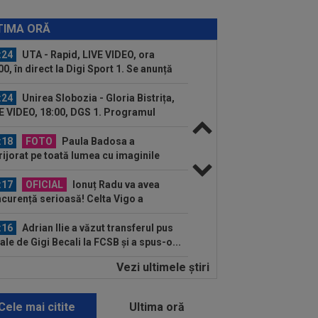
:30
EXCLUSIV
Ilie Dumitrescu a dat
dictul în privința lui Marius Baciu
TIMA ORĂ
:24
UTA - Rapid, LIVE VIDEO, ora
00, în direct la Digi Sport 1. Se anunță
.
:24
Unirea Slobozia - Gloria Bistrița,
E VIDEO, 18:00, DGS 1. Programul
plet...
:18
FOTO
Paula Badosa a
rijorat pe toată lumea cu imaginile
tate, iar a doua zi a...
:17
OFICIAL
Ionuț Radu va avea
curență serioasă! Celta Vigo a
cializat transferul de...
:16
Adrian Ilie a văzut transferul pus
cale de Gigi Becali la FCSB și a spus-o...
Vezi ultimele ştiri
:55
Anunțul făcut de ANAD, la scurt
p după ce Cosmin Matei a fost
pendat de...
Cele mai citite
Ultima oră
:45
OFICIAL
S-a terminat! A reziliat