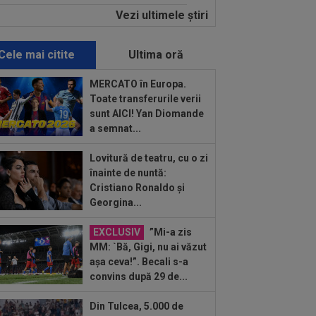
ncipalele probleme de...
Vezi ultimele ştiri
:10
Nana Falemi i-a spus lui Gigi
ali ce decizie să ia cu Marius Baciu:
 are...
Cele mai citite
Ultima oră
:46
VIDEO
Daniel Pancu a
plodat”, după UTA - Rapid: ”Mamă,
MERCATO în Europa.
eu! Puțin respect nu...
Toate transferurile verii
:41
EXCLUSIV
Atacant pentru
sunt AICI! Yan Diomande
B! A făcut anunțul ÎN DIRECT: ”Îi dau
a semnat...
lui Gigi unul bun”
:30
Coșmar pentru Alexi Pitu, după
Lovitură de teatru, cu o zi
 Arad - Rapid! Cât ar putea lipsi
înainte de nuntă:
Cristiano Ronaldo și
:15
Rodri nu stă la discuții! Decizia
Georgina...
tă, după ce Manchester City a refuzat...
EXCLUSIV
”Mi-a zis
:04
FOTO
Trei jucători au primit
MM: `Bă, Gigi, nu ai văzut
eași notă, după UTA - Rapid
așa ceva!”. Becali s-a
convins după 29 de...
:03
EXCLUSIV
Rapid s-a convins de
ip Stojilkovic, după doar o singură
riză
Din Tulcea, 5.000 de