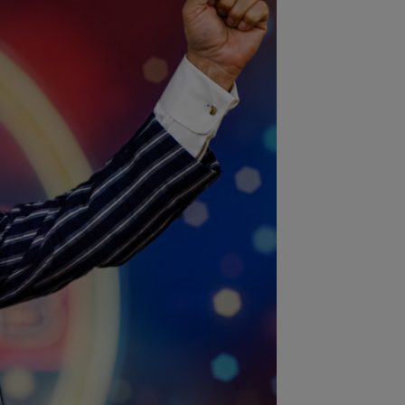
:26
OFICIAL
Minus 1! România a
mit vestea
:11
EXCLUSIV
”E grav ce se
âmplă?” Gică Craioveanu a dezvăluit
ncipalele probleme de...
:10
Nana Falemi i-a spus lui Gigi
ali ce decizie să ia cu Marius Baciu:
 are...
:46
VIDEO
Daniel Pancu a
plodat”, după UTA - Rapid: ”Mamă,
eu! Puțin respect nu...
:41
EXCLUSIV
Atacant pentru