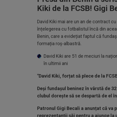
Kiki de la FCSB! Gigi B
David Kiki mai are un an de contract cu
înțelegerea cu fotbalistul încă din acea
Benin, care a evidețiat faptul că fundaș
formația roș-albastră.
David Kiki are 51 de meciuri la națion
în ultimii ani
"David Kiki, forțat să plece de la FCS
Deși fundașul beninez în vârstă de 32
clubul dorește să se despartă de el î
Patronul Gigi Becali a anunțat că va p
reprezentanții săi pentru a ajunge la 