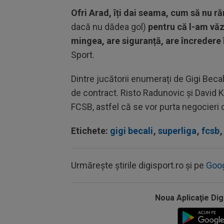
Ofri Arad, îți dai seama, cum să nu 
dacă nu dădea gol)
pentru că l-am văzu
mingea, are siguranță, are încredere î
Sport.
Dintre jucătorii enumerați de Gigi Bec
de contract. Risto Radunovic și David K
FCSB, astfel că se vor purta negocieri 
Etichete:
gigi becali
,
superliga
,
fcsb
,
Urmărește știrile digisport.ro și pe
Goo
Noua Aplicaţie Dig