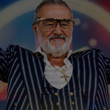
07
pri
07
înt
pri
07
Bec
"Nu
00
”ex
aol
00