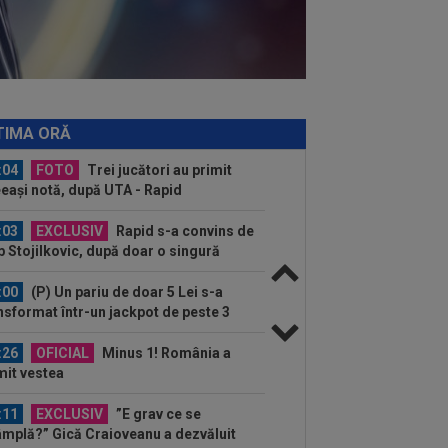
B! A făcut anunțul ÎN DIRECT: ”Îi dau
lui Gigi unul bun”
:30
Coșmar pentru Alexi Pitu, după
 Arad - Rapid! Cât ar putea lipsi
:15
Rodri nu stă la discuții! Decizia
tă, după ce Manchester City a refuzat...
TIMA ORĂ
:04
FOTO
Trei jucători au primit
eași notă, după UTA - Rapid
:03
EXCLUSIV
Rapid s-a convins de
ip Stojilkovic, după doar o singură
riză
:00
(P) Un pariu de doar 5 Lei s-a
nsformat într-un jackpot de peste 3
ioane...
:26
OFICIAL
Minus 1! România a
mit vestea
:11
EXCLUSIV
”E grav ce se
âmplă?” Gică Craioveanu a dezvăluit