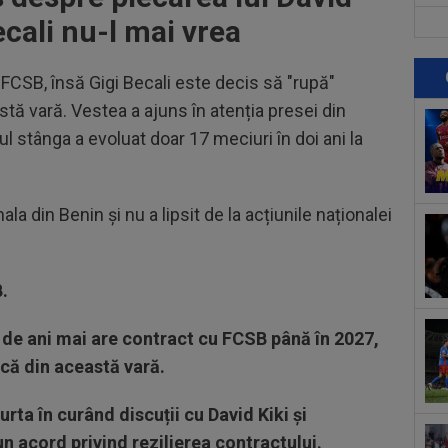
pri
ecali nu-l mai vrea
07
Bec
"Nu
 FCSB, însă Gigi Becali este decis să "rupă"
00
stă vară. Vestea a ajuns în atenția presei din
”ex
aol
ul stânga a evoluat doar 17 meciuri în doi ani la
00
FCS
eu 
08
ala din Benin și nu a lipsit de la acțiunile naționalei
UTA
08
B.
lua
08
 de ani mai are contract cu FCSB până în 2027,
ace
ncă din această vară.
08
urta în curând discuții cu David Kiki și
Fil
rep
un acord privind rezilierea contractului.