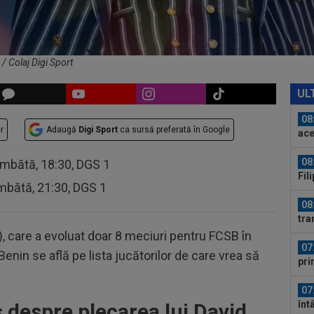
FCS
eu 
08
UTA
 / Colaj Digi Sport
08
lua
UL
08
r
Adaugă
Digi Sport
ca sursă preferată în Google
ace
08
âmbătă, 18:30, DGS 1
Fil
mbătă, 21:30, DGS 1
rep
08
tra
mil
), care a evoluat doar 8 meciuri pentru FCSB în
07
Benin se află pe lista jucătorilor de care vrea să
pri
07
înt
s despre plecarea lui David