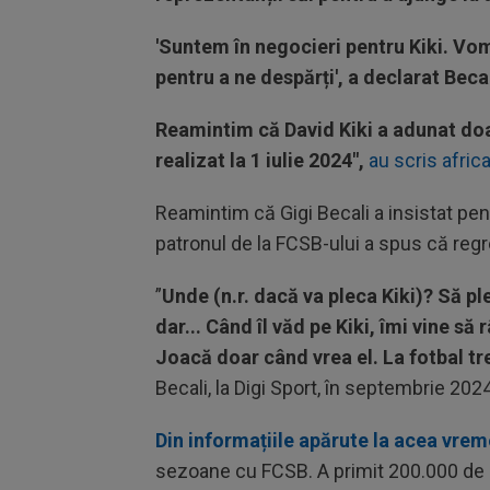
'Suntem în negocieri pentru Kiki. Vo
pentru a ne despărți', a declarat Becal
Reamintim că David Kiki a adunat doar
realizat la 1 iulie 2024",
au scris africa
Reamintim că Gigi Becali a insistat pentr
patronul de la FCSB-ului a spus că reg
”
Unde (n.r. dacă va pleca Kiki)?
Să pl
dar...
Când îl văd pe Kiki, îmi vine să
Joacă doar când vrea el. La fotbal tr
Becali, la Digi Sport, în septembrie 2024
Din informațiile apărute la acea vrem
sezoane cu FCSB. A primit 200.000 de e