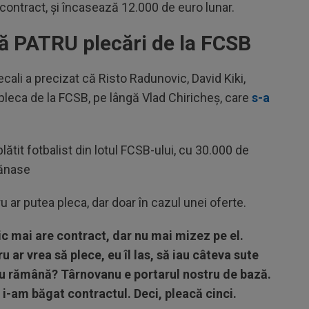
contract, și încasează 12.000 de euro lunar.
că PATRU plecări de la FCSB
ali a precizat că Risto Radunovic, David Kiki,
eca de la FCSB, pe lângă Vlad Chiricheș, care
s-a
tit fotbalist din lotul FCSB-ului, cu 30.000 de
Tănase
u ar putea pleca, dar doar în cazul unei oferte.
c mai are contract, dar nu mai mizez pe el.
 ar vrea să plece, eu îl las, să iau câteva sute
nu rămână? Târnovanu e portarul nostru de bază.
i-am băgat contractul. Deci, pleacă cinci.