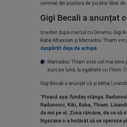
semnat din postura de jucător liber de 
Gigi Becali a anunțat 
Imediat după meciul cu Dinamo, Gigi Bec
Baba Alhassan și Mamadou Thiam vor pl
despărțit deja de echipă
.
Mamadou Thiam este cel mai bine plă
euro pe lună, la egalitate cu Florin 
Gigi Becali a anunțat că și Mihai Lixandr
”
Pleacă așa: fundaș stânga. Radunovi
Radunovic, Kiki, Baba, Thiam. Lixandru
de mii pe el. Zima rămâne, de ce să 
Ngezana s-a hotărât să se opereze și 