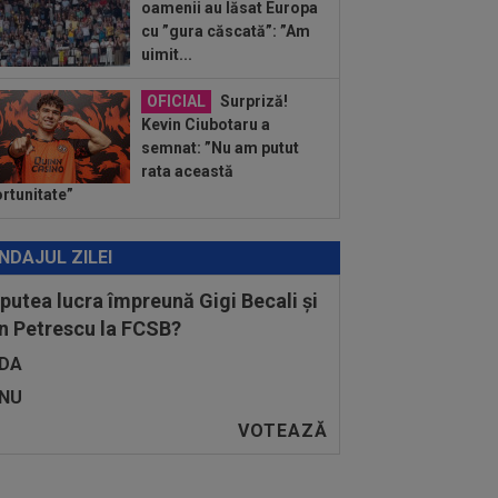
:00
(P) Un pariu de doar 5 Lei s-a
oamenii au lăsat Europa
nsformat într-un jackpot de peste 3
cu ”gura căscată”: ”Am
ioane...
uimit...
OFICIAL
Surpriză!
Kevin Ciubotaru a
semnat: ”Nu am putut
rata această
rtunitate”
NDAJUL ZILEI
 putea lucra împreună Gigi Becali și
n Petrescu la FCSB?
DA
NU