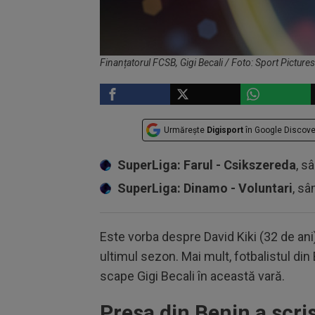
Finanțatorul FCSB, Gigi Becali / Foto: Sport Pictures
Urmărește
Digisport
în Google Discove
SuperLiga: Farul - Csikszereda
, s
SuperLiga: Dinamo - Voluntari
, sâ
Este vorba despre David Kiki (32 de ani
ultimul sezon. Mai mult, fotbalistul din 
scape Gigi Becali în această vară.
Presa din Benin a scri