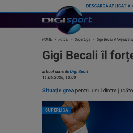
DESCARCĂ APLICAȚIA
(P) O nouă etapă a gazdelor? Cum arată Cotele Superbet pentru etapa #4
HOME
Fotbal
SuperLiga
Gigi Becali îl forțează 
Gigi Becali îl fo
articol scris de
Digi Sport
11.06.2026, 13:00
Situație grea
pentru unul dintre jucător
SUPERLIGA