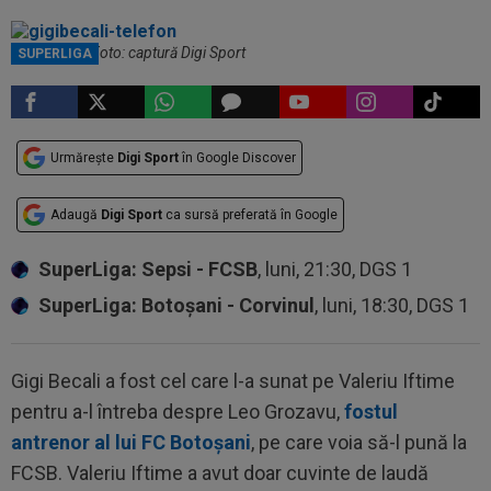
Gigi Becali / Foto: captură Digi Sport
SUPERLIGA
Urmărește
Digi Sport
în Google Discover
Adaugă
Digi Sport
ca sursă preferată în Google
SuperLiga: Sepsi - FCSB
, luni, 21:30, DGS 1
SuperLiga: Botoșani - Corvinul
, luni, 18:30, DGS 1
Gigi Becali a fost cel care l-a sunat pe Valeriu Iftime
pentru a-l întreba despre Leo Grozavu,
fostul
antrenor al lui FC Botoșani
, pe care voia să-l pună la
FCSB. Valeriu Iftime a avut doar cuvinte de laudă