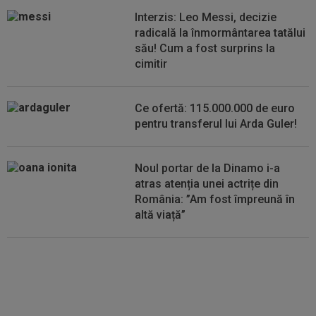
Interzis: Leo Messi, decizie
12:27
Verdictul specialistului, după ce Universitatea
radicală la înmormântarea tatălui
Craiova a cerut penalty în...
său! Cum a fost surprins la
cimitir
12:25
Ce a postat soția lui Denis Drăguș, atacantul
disputat de FCSB și CFR
Ce ofertă: 115.000.000 de euro
pentru transferul lui Arda Guler!
Noul portar de la Dinamo i-a
atras atenția unei actrițe din
România: ”Am fost împreună în
altă viață”
VIDEO
Au apărut imaginile:
Darius Olaru, gol de autor în
Belgia! Comentatorii: "Nu se
poate așa ceva"