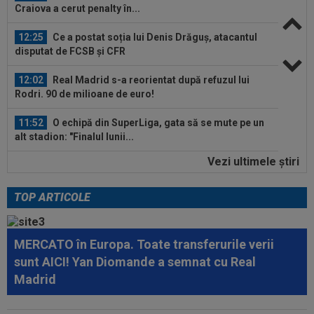
Craiova a cerut penalty în...
12:25
Ce a postat soția lui Denis Drăguș, atacantul
disputat de FCSB și CFR
12:02
Real Madrid s-a reorientat după refuzul lui
Rodri. 90 de milioane de euro!
11:52
O echipă din SuperLiga, gata să se mute pe un
alt stadion: "Finalul lunii...
Vezi ultimele ştiri
11:50
La 11 ani de când a înjurat-o și a dat-o afară pe
Eva Carneiro, Jose Mourinho...
TOP ARTICOLE
12:54
A plecat de la Rapid, a dat în judecată clubul și
îi cere o avere: 15 salarii!
MERCATO în Europa. Toate transferurile verii
12:54
Lovitură de teatru: Rodri!
sunt AICI! Yan Diomande a semnat cu Real
Madrid
12:35
Peluza Nord, întâlnire de gradul zero cu
jucătorii și conducătorii de la FCSB...