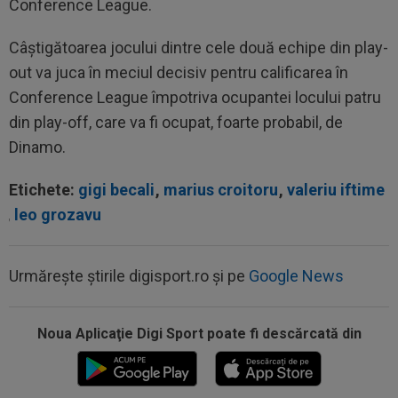
Conference League.
Câștigătoarea jocului dintre cele două echipe din play-
out va juca în meciul decisiv pentru calificarea în
Conference League împotriva ocupantei locului patru
din play-off, care va fi ocupat, foarte probabil, de
Dinamo.
Etichete:
gigi becali
,
marius croitoru
,
valeriu iftime
,
leo grozavu
Urmărește știrile digisport.ro și pe
Google News
Noua Aplicaţie Digi Sport poate fi descărcată din
12:27
Verdictul specialistului, după ce Universitatea
Craiova a cerut penalty în...