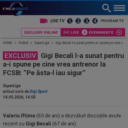
LIVE TV
PROGRAM TV
EXCLUSIV ONLINE
LIVE
EVENIMENTE
HOME
Fotbal
SuperLiga
Gigi Becali l-a sunat pentru a-i spune pe cine vrea antrenor la FCSB: ”Pe ăsta-l iau sigur”
EXCLUSIV
Gigi Becali l-a sunat pentru
a-i spune pe cine vrea antrenor la
FCSB: ”Pe ăsta-l iau sigur”
SuperLiga
articol scris de
Digi Sport
14.05.2026, 14:58
Valeriu Iftime
(65 de ani) a dezvăluit discuțiile avute
recent cu
Gigi Becali
(67 de ani).