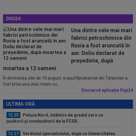
12:25
Ce a postat soția lui Denis Drăguș, atacantul
disputat de FCSB și CFR
DIGI24
12:02
Real Madrid s-a reorientat după refuzul lui
Rodri. 90 de milioane de euro!
Una dintre cele mai mari
fabrici petrochimice din
11:52
O echipă din SuperLiga, gata să se mute pe un
Rusia a fost aruncată în
alt stadion: "Finalul lunii...
aer. Doliu declarat de
11:50
La 11 ani de când a înjurat-o și a dat-o afară pe
președinte, după
Eva Carneiro, Jose Mourinho...
moartea a 12 oameni
În dimineața zilei de 10 august, orașul Nijnekamsk din Tatarstan a
12:54
A plecat de la Rapid, a dat în judecată clubul și
fost ținta unui atac masiv cu...
îi cere o avere: 15 salarii!
Descarcă aplicația Digi24
12:54
Lovitură de teatru: Rodri!
ULTIMA ORĂ
12:35
Peluza Nord, întâlnire de gradul zero cu
jucătorii și conducătorii de la FCSB...
12:27
Verdictul specialistului, după ce Universitatea