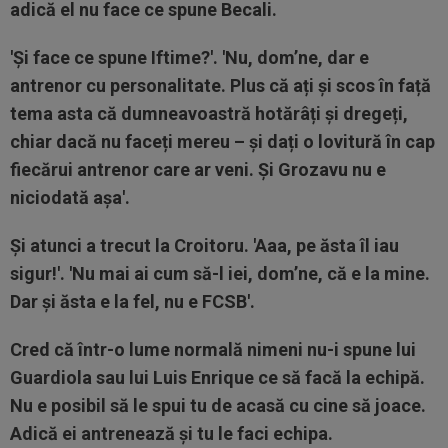
adică el nu face ce spune Becali.
'Și face ce spune Iftime?'. 'Nu, dom’ne, dar e
antrenor cu personalitate. Plus că ați și scos în față
tema asta că dumneavoastră hotărâți și dregeți,
chiar dacă nu faceți mereu – și dați o lovitură în cap
fiecărui antrenor care ar veni. Și Grozavu nu e
niciodată așa'.
Și atunci a trecut la Croitoru. 'Aaa, pe ăsta îl iau
sigur!'. 'Nu mai ai cum să-l iei, dom’ne, că e la mine.
Dar și ăsta e la fel, nu e FCSB'.
Cred că într-o lume normală nimeni nu-i spune lui
Guardiola sau lui Luis Enrique ce să facă la echipă.
Nu e posibil să le spui tu de acasă cu cine să joace.
Adică ei antrenează și tu le faci echipa.