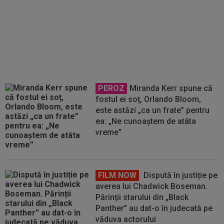
EXCLUSIV
Clauză de 3 milioane
de euro pentru unul dintre titularii
FCSB-ului
PEROZ
Miranda Kerr spune că
fostul ei soț, Orlando Bloom,
este astăzi „ca un frate” pentru
ea: „Ne cunoaștem de atâta
vreme”
FILM NOW
Dispută în justiție pe
averea lui Chadwick Boseman.
Părinții starului din „Black
Panther” au dat-o în judecată pe
văduva actorului