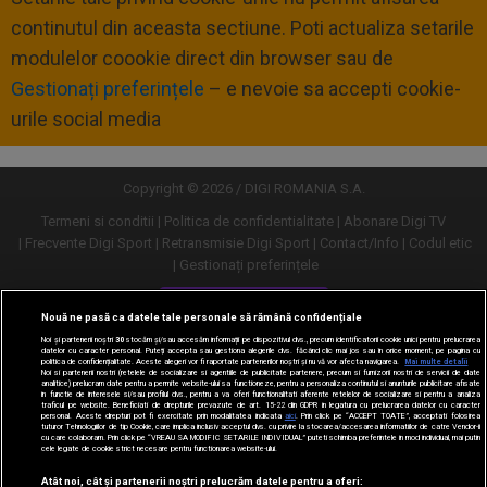
continutul din aceasta sectiune. Poti actualiza setarile
modulelor coookie direct din browser sau de
Gestionați preferințele
– e nevoie sa accepti cookie-
urile social media
Copyright © 2026 / DIGI ROMANIA S.A.
Termeni si conditii
Politica de confidentialitate
Abonare Digi TV
Frecvente Digi Sport
Retransmisie Digi Sport
Contact/Info
Codul etic
Gestionați preferințele
Versiune desktop
Nouă ne pasă ca datele tale personale să rămână confidențiale
Noi și partenerii noștri
30
stocăm și/sau accesăm informații pe dispozitivul dvs., precum identificatorii cookie unici pentru prelucrarea
datelor cu caracter personal. Puteți accepta sau gestiona alegerile dvs. făcând clic mai jos sau în orice moment, pe pagina cu
politica de confidențialitate. Aceste alegeri vor fi raportate partenerilor noștri și nu vă vor afecta navigarea.
Mai multe detalii
Noi si partenerii nostri (retelele de socializare si agentiile de publicitate partenere, precum si furnizorii nostri de servicii de date
analitice) prelucram date pentru a permite website-ului sa functioneze, pentru a personaliza continutul si anunturile publicitare afisate
in functie de interesele si/sau profilul dvs., pentru a va oferi functionalitati aferente retelelor de socializare si pentru a analiza
traficul pe website. Beneficiati de drepturile prevazute de art. 15-22 din GDPR in legatura cu prelucrarea datelor cu caracter
personal. Aceste drepturi pot fi exercitate prin modalitatea indicata
aici
. Prin click pe “ACCEPT TOATE”, acceptati folosirea
tuturor Tehnologiilor de tip Cookie, care implica inclusiv acceptul dvs. cu privire la stocarea/accesarea informatiilor de catre Vendor-ii
cu care colaboram. Prin click pe “VREAU SA MODIFIC SETARILE INDIVIDUAL” puteti schimba preferintele in mod individual, mai putin
cele legate de cookie strict necesare pentru functionarea website-ului.
Atât noi, cât și partenerii noștri prelucrăm datele pentru a oferi: