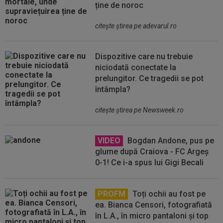
ține de noroc
citeşte ştirea pe adevarul.ro
Dispozitive care nu trebuie
niciodată conectate la
prelungitor. Ce tragedii se pot
întâmpla?
citeşte ştirea pe Newsweek.ro
VIDEO
Bogdan Andone, pus pe
glume după Craiova - FC Argeș
0-1! Ce i-a spus lui Gigi Becali
PROFM
Toți ochii au fost pe
ea. Bianca Censori, fotografiată
în L.A., în micro pantaloni și top