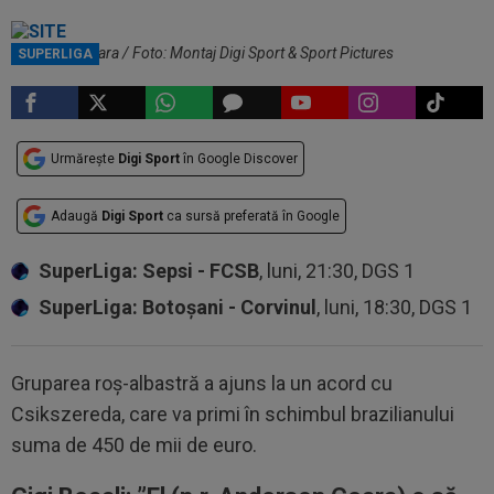
Anderson Ceara / Foto: Montaj Digi Sport & Sport Pictures
SUPERLIGA
Urmărește
Digi Sport
în Google Discover
Adaugă
Digi Sport
ca sursă preferată în Google
SuperLiga: Sepsi - FCSB
, luni, 21:30, DGS 1
SuperLiga: Botoșani - Corvinul
, luni, 18:30, DGS 1
Gruparea roș-albastră a ajuns la un acord cu
Csikszereda, care va primi în schimbul brazilianului
suma de 450 de mii de euro.