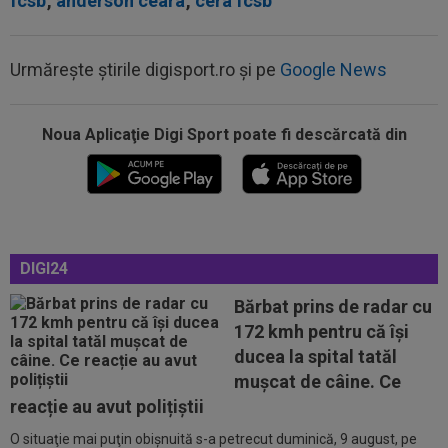
fcsb
,
anderson ceara
,
cera fcsb
Urmărește știrile digisport.ro și pe
Google News
Noua Aplicaţie Digi Sport poate fi descărcată din
16:13
Gigi Becali i-a decis viitorul lui MM Stoica!
”Astăzi i-am spus și lui” / ”A...
16:06
Valerică Găman a semnat cu Universitatea
Craiova!
15:58
UEFA, CONCACAF și AFC, acuzații grave la
DIGI24
adresa FIFA! S-a declanșat un scandal...
Bărbat prins de radar cu
15:41
Marius Baciu e convins, după ce Gigi Becali l-a
172 kmh pentru că își
scos pe Mihai Toma din primul...
ducea la spital tatăl
15:40
MERCATO în Europa. Toate transferurile verii
muşcat de câine. Ce
sunt AICI! Yan Diomande a semnat...
reacție au avut polițiștii
O situaţie mai puţin obişnuită s-a petrecut duminică, 9 august, pe
16:23
Lovitură pentru Barcelona! S-a accidentat la