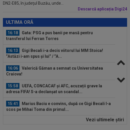
DN2-E85, în judeţul Buzău, unde...
antrenamente și poate lipsi un an...
Descarcă aplicația Digi24
16:22
Surpriză! A cerut să plece de la CFR Cluj
ULTIMA ORĂ
16:18
Gata: PSG a pus banii pe masă pentru
transferul lui Ferran Torres
16:13
Gigi Becali i-a decis viitorul lui MM Stoica!
”Astăzi i-am spus și lui” / ”A...
16:06
Valerică Găman a semnat cu Universitatea
Craiova!
15:58
UEFA, CONCACAF și AFC, acuzații grave la
adresa FIFA! S-a declanșat un scandal...
15:41
Marius Baciu e convins, după ce Gigi Becali l-a
scos pe Mihai Toma din primul...
Vezi ultimele ştiri
15:40
MERCATO în Europa. Toate transferurile verii
sunt AICI! Yan Diomande a semnat...