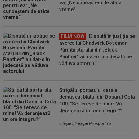
ea: „Ne cunoaștem de atâta
vreme”
FILM NOW
Dispută în justiție pe
averea lui Chadwick Boseman.
Părinții starului din „Black
Panther” au dat-o în judecată pe
văduva actorului
Strigătul portarului care a
demascat blatul din Dosarul Cota
100: ”Se feresc de mine! Vă
deranjează un om integru?”
citeşte ştirea pe Prosport.ro