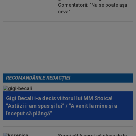
Comentatorii: "Nu se poate așa
ceva"
Anunțul care a luat prin
surprindere lumea tenisului: Irina
Begu s-a căsătorit
RECOMANDĂRILE REDACȚIEI
Gigi Becali i-a decis viitorul lui MM Stoica!
”Astăzi i-am spus și lui” / ”A venit la mine și a
început să plângă”
Surpriză! A cerut să plece de la