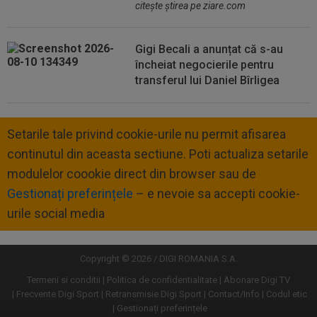
citeşte ştirea pe ziare.com
Gigi Becali a anunțat că s-au
încheiat negocierile pentru
transferul lui Daniel Bîrligea
Setarile tale privind cookie-urile nu permit afisarea
continutul din aceasta sectiune. Poti actualiza setarile
modulelor coookie direct din browser sau de
Gestionați preferințele
– e nevoie sa accepti cookie-
urile social media
Copyright © 2026 / DIGI ROMANIA S.A.
Termeni si conditii
Politica de confidentialitate
Abonare Digi TV
Frecvente Digi Sport
Retransmisie Digi Sport
Contact/Info
Codul etic
Gestionați preferințele