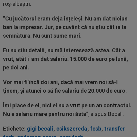
roș-albaștri.
”Cu jucătorul eram deja înțeleși. Nu am dat niciun
ban la impresar. Jur, pe cuvânt că nu știu cât ia la
semnătura. Nu sunt sume mari.
Eu nu știu detalii, nu mă interesează astea. Cât a
vrut, atât i-am dat salariu. 15.000 de euro pe lună,
pe doi ani.
Vor mai fi încă doi ani, dacă mai vrem noi să-l
ținem, și atunci o să fie salariu de 20.000 de euro.
Îmi place de el, nici el nu a vrut pe un an contractul.
Nu e salariu mare pentru noi ăsta”
, a spus Becali.
Etichete:
gigi becali
,
csikszereda
,
fcsb
,
transfer