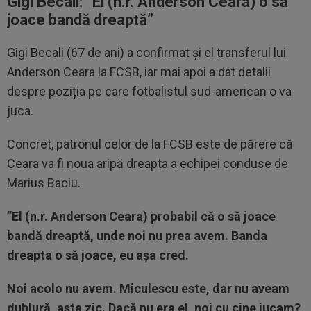
Gigi Becali: ”
El (n.r. Anderson Ceara) o să
joace bandă dreaptă”
Gigi Becali (67 de ani) a confirmat și el transferul lui
Anderson Ceara la FCSB, iar mai apoi a dat detalii
despre poziția pe care fotbalistul sud-american o va
juca.
Concret, patronul celor de la FCSB este de părere că
Ceara va fi noua aripă dreapta a echipei conduse de
Marius Baciu.
”El (n.r. Anderson Ceara) probabil că o să joace
bandă dreaptă, unde noi nu prea avem. Banda
dreapta o să joace, eu așa cred.
Noi acolo nu avem. Miculescu este, dar nu aveam
dublură, asta zic. Dacă nu era el, noi cu cine jucam?