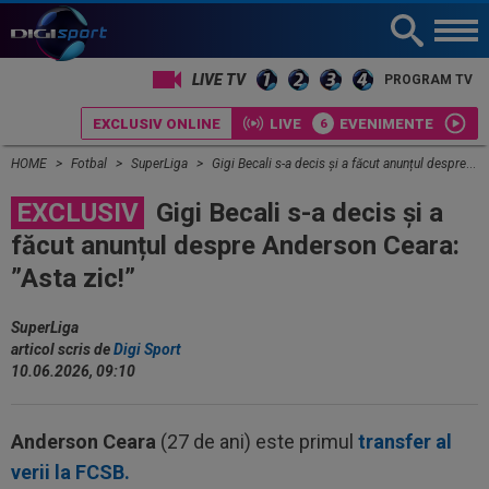
LIVE TV
PROGRAM TV
EXCLUSIV ONLINE
LIVE
EVENIMENTE
HOME
Fotbal
SuperLiga
Gigi Becali s-a decis și a făcut anunțul despre Anderson Ceara: ”Asta zic!”
EXCLUSIV
Gigi Becali s-a decis și a
făcut anunțul despre Anderson Ceara:
”Asta zic!”
SuperLiga
articol scris de
Digi Sport
10.06.2026, 09:10
Anderson Ceara
(27 de ani) este primul
transfer al
verii la FCSB.