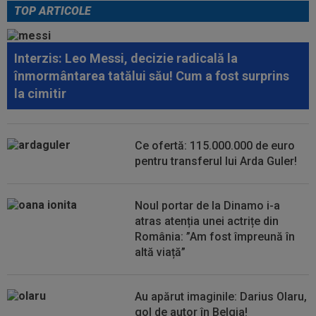
TOP ARTICOLE
16:23
Lovitură pentru Barcelona! S-a accidentat la
antrenamente și poate lipsi un an...
Interzis: Leo Messi, decizie radicală la
16:22
Surpriză! A cerut să plece de la CFR Cluj
înmormântarea tatălui său! Cum a fost surprins
la cimitir
16:18
Gata: PSG a pus banii pe masă pentru
transferul lui Ferran Torres
Ce ofertă: 115.000.000 de euro
16:13
Gigi Becali i-a decis viitorul lui MM Stoica!
pentru transferul lui Arda Guler!
”Astăzi i-am spus și lui” / ”A...
16:06
Valerică Găman a semnat cu Universitatea
Noul portar de la Dinamo i-a
Craiova!
atras atenția unei actrițe din
România: ”Am fost împreună în
altă viață”
Au apărut imaginile: Darius Olaru,
gol de autor în Belgia!