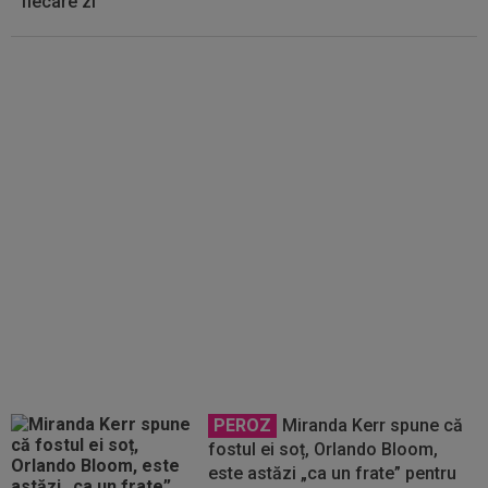
fiecare zi”
Gigi Becali s-a convins și i-a
decis soarta lui Ștefan
Târnovanu: ”E mai bun”
PEROZ
Miranda Kerr spune că
fostul ei soț, Orlando Bloom,
este astăzi „ca un frate” pentru