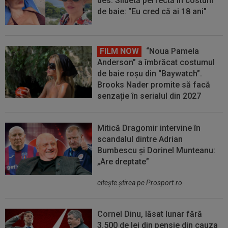
des. Siluetă perfectă în costum
de baie: "Eu cred că ai 18 ani"
FILM NOW
“Noua Pamela
Anderson” a îmbrăcat costumul
de baie roșu din “Baywatch”.
Brooks Nader promite să facă
senzație în serialul din 2027
Mitică Dragomir intervine în
scandalul dintre Adrian
Bumbescu și Dorinel Munteanu:
„Are dreptate”
citeşte ştirea pe Prosport.ro
Cornel Dinu, lăsat lunar fără
3.500 de lei din pensie din cauza