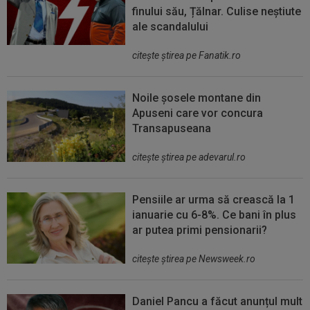
finului său, Țălnar. Culise neștiute
ale scandalului
citeşte ştirea pe Fanatik.ro
Noile șosele montane din
Apuseni care vor concura
Transapuseana
citeşte ştirea pe adevarul.ro
Pensiile ar urma să crească la 1
ianuarie cu 6-8%. Ce bani în plus
ar putea primi pensionarii?
citeşte ştirea pe Newsweek.ro
Daniel Pancu a făcut anunțul mult