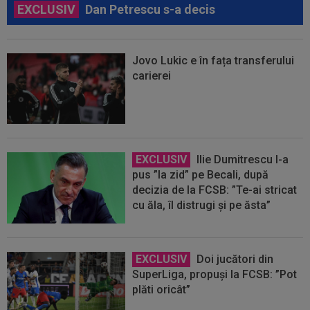
EXCLUSIV
Dan Petrescu s-a decis
Jovo Lukic e în fața transferului
carierei
EXCLUSIV
Ilie Dumitrescu l-a
pus ”la zid” pe Becali, după
decizia de la FCSB: ”Te-ai stricat
cu ăla, îl distrugi și pe ăsta”
EXCLUSIV
Doi jucători din
SuperLiga, propuși la FCSB: ”Pot
plăti oricât”