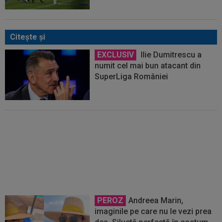
Citeşte şi
EXCLUSIV
Ilie Dumitrescu a
numit cel mai bun atacant din
SuperLiga României
EXCLUSIV
Pentru derby-ul cu
Dinamo! Noul atacant de la Rapid
e pregătit de debut
PEROZ
Andreea Marin,
imaginile pe care nu le vezi prea