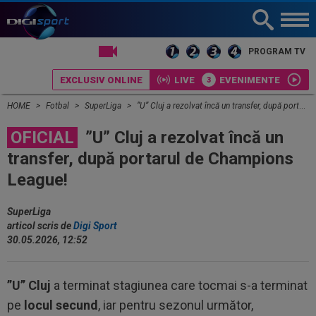
LIVE TV
PROGRAM TV
EXCLUSIV ONLINE
LIVE
EVENIMENTE
HOME
Fotbal
SuperLiga
”U” Cluj a rezolvat încă un transfer, după portarul de Champions League!
OFICIAL
”U” Cluj a rezolvat încă un
transfer, după portarul de Champions
League!
SuperLiga
articol scris de
Digi Sport
30.05.2026, 12:52
”U” Cluj
a terminat stagiunea care tocmai s-a terminat
pe
locul secund
, iar pentru sezonul următor,