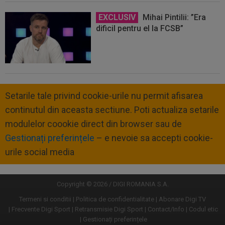
EXCLUSIV
Mihai Pintilii: ”Era
dificil pentru el la FCSB”
Setarile tale privind cookie-urile nu permit afisarea
continutul din aceasta sectiune. Poti actualiza setarile
modulelor coookie direct din browser sau de
Gestionați preferințele
– e nevoie sa accepti cookie-
urile social media
Copyright © 2026 / DIGI ROMANIA S.A.
Termeni si conditii
Politica de confidentialitate
Abonare Digi TV
Frecvente Digi Sport
Retransmisie Digi Sport
Contact/Info
Codul etic
Gestionați preferințele