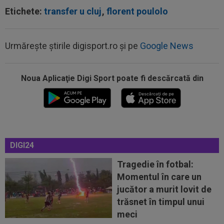
Etichete:
transfer u cluj
,
florent poulolo
Urmărește știrile digisport.ro și pe
Google News
Noua Aplicaţie Digi Sport poate fi descărcată din
00:17
Micael Leandro a murit, după ce a fost
împușcat în timpul meciului
00:04
Surpriza serii în Europa: rezultat ”strălucitor”
pentru oaspeți în turul trei...
23:53
FOTO
I-a lăsat ”mască”! Ce a făcut Vinicius
DIGI24
Junior, imediat după negocierile cu Real...
Tragedie în fotbal:
23:52
EXCLUSIV
Ilie Dumitrescu a numit cel mai
Momentul în care un
bun atacant din SuperLiga României
jucător a murit lovit de
23:51
Surpriza din preliminariile Champions League
trăsnet în timpul unui
le-a rupt seria de victorii...
meci