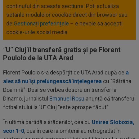
continutul din aceasta sectiune. Poti actualiza
setarile modulelor coookie direct din browser sau
de
Gestionați preferințele
– e nevoie sa accepti
cookie-urile social media
”U” Cluj îl transferă gratis și pe Florent
Poulolo de la UTA Arad
Florent Poulolo s-a despărțit de UTA Arad după ce
a
ales să nu își prelungească înțelegerea
cu ”Bătrâna
Doamnă”. Deși se vorbea despre un transfer la
Dinamo, jurnalistul
Emanuel Roșu
anunță că transferul
fotbalistului la ”U” Cluj ”este aproape făcut”.
În ultima partidă a arădenilor, cea cu
Unirea Slobozia,
scor 1-0
, cea în care ialomițenii au retrogradat în