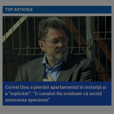
le-a rupt seria de victorii...
TOP ARTICOLE
00:22
EXCLUSIV
Dan Petrescu s-a decis
00:19
Jovo Lukic e în fața transferului carierei
00:18
EXCLUSIV
Ilie Dumitrescu l-a pus ”la zid” pe
Becali, după decizia de la FCSB: ”Te-ai...
00:17
Micael Leandro a murit, după ce a fost
împușcat în timpul meciului
00:04
Surpriza serii în Europa: rezultat ”strălucitor”
pentru oaspeți în turul trei...
Cornel Dinu a pierdut apartamentul în instanță și
a ”explodat”: ”O canalie! Nu credeam că există
asemenea specimen”