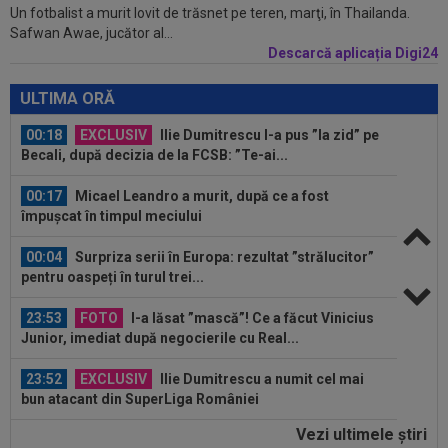
Un fotbalist a murit lovit de trăsnet pe teren, marţi, în Thailanda.
00:22
EXCLUSIV
Dan Petrescu s-a decis
Safwan Awae, jucător al...
Descarcă aplicația Digi24
00:19
Jovo Lukic e în fața transferului carierei
ULTIMA ORĂ
00:18
EXCLUSIV
Ilie Dumitrescu l-a pus ”la zid” pe
Becali, după decizia de la FCSB: ”Te-ai...
00:17
Micael Leandro a murit, după ce a fost
împușcat în timpul meciului
00:04
Surpriza serii în Europa: rezultat ”strălucitor”
pentru oaspeți în turul trei...
23:53
FOTO
I-a lăsat ”mască”! Ce a făcut Vinicius
Junior, imediat după negocierile cu Real...
23:52
EXCLUSIV
Ilie Dumitrescu a numit cel mai
bun atacant din SuperLiga României
Vezi ultimele ştiri
23:51
Surpriza din preliminariile Champions League