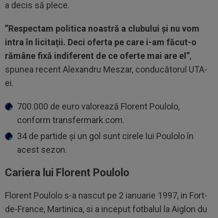
a decis să plece.
”Respectam politica noastră a clubului și nu vom
intra în licitații. Deci oferta pe care i-am făcut-o
rămâne fixă indiferent de ce oferte mai are el”
,
spunea recent Alexandru Meszar, conducătorul UTA-
ei.
700.000 de euro valorează Florent Poulolo,
conform transfermark.com.
34 de partide și un gol sunt cirele lui Poulolo în
acest sezon.
Cariera lui Florent Poulolo
Florent Poulolo s-a nascut pe 2 ianuarie 1997, in Fort-
de-France, Martinica, si a inceput fotbalul la Aiglon du