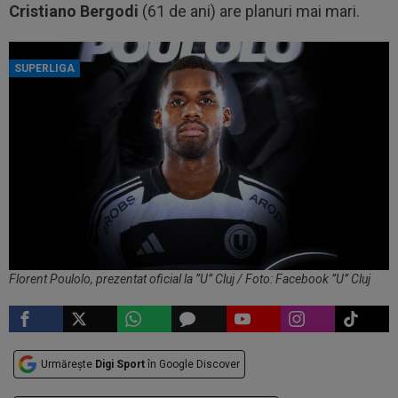
Cristiano
Bergodi
(61 de ani) are planuri mai mari.
SUPERLIGA
Florent Poulolo, prezentat oficial la ”U” Cluj / Foto: Facebook ”U” Cluj
Urmărește
Digi Sport
în Google Discover