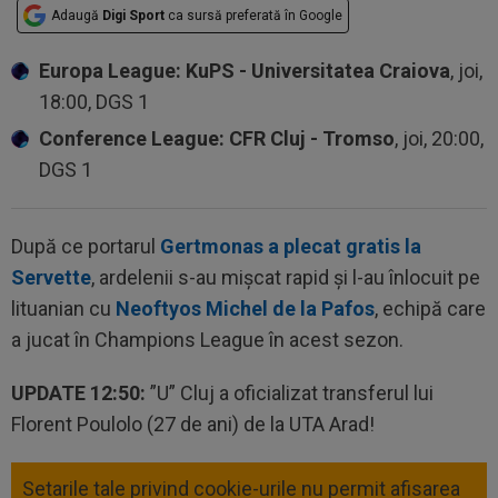
Adaugă
Digi Sport
ca sursă preferată în Google
Europa League: KuPS - Universitatea Craiova
, joi,
18:00, DGS 1
Conference League: CFR Cluj - Tromso
, joi, 20:00,
DGS 1
După ce portarul
Gertmonas a plecat gratis la
Servette
, ardelenii s-au mișcat rapid și l-au înlocuit pe
lituanian cu
Neoftyos Michel de la Pafos
, echipă care
a jucat în Champions League în acest sezon.
UPDATE 12:50:
”U” Cluj a oficializat transferul lui
Florent Poulolo (27 de ani) de la UTA Arad!
Setarile tale privind cookie-urile nu permit afisarea