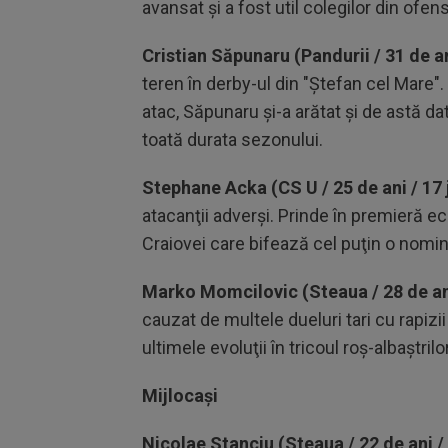
avansat şi a fost util colegilor din ofens
Cristian Săpunaru (Pandurii / 31 de an
teren în derby-ul din "Ştefan cel Mare". 
atac, Săpunaru şi-a arătat şi de astă d
toată durata sezonului.
Stephane Acka (CS U / 25 de ani / 17 
atacanţii adverşi. Prinde în premieră ech
Craiovei care bifează cel puţin o nomi
Marko Momcilovic (Steaua / 28 de ani
cauzat de multele dueluri tari cu rapiz
ultimele evoluţii în tricoul roş-albaştrilo
Mijlocași
Nicolae Stanciu (Steaua / 22 de ani / 