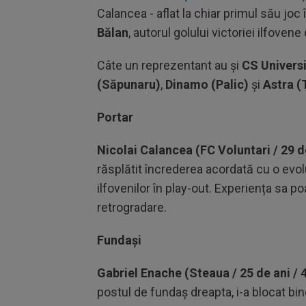
Calancea - aflat la chiar primul său jo
Bălan
, autorul
golului victoriei ilfoven
Câte un reprezentant au și
CS Univers
(Săpunaru)
,
Dinamo (Palic)
și
Astra (
Portar
Nicolai Calancea (FC Voluntari / 29 de
răsplătit încrederea acordată cu o evolu
ilfovenilor în play-out. Experiența sa po
retrogradare.
Fundași
Gabriel Enache (Steaua / 25 de ani / 4
postul de fundaş dreapta, i-a blocat bi