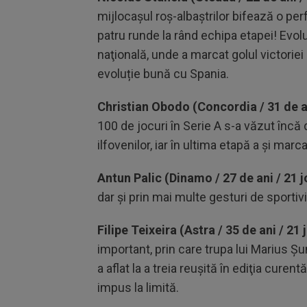
mijlocaşul roş-albaştrilor bifează o pe
patru runde la rând echipa etapei! Evolu
naţională, unde a marcat golul victoriei 
evoluție bună cu Spania.
Christian Obodo (Concordia / 31 de an
100 de jocuri în Serie A s-a văzut încă 
ilfovenilor, iar în ultima etapă a şi mar
Antun Palic (Dinamo / 27 de ani / 21 j
dar şi prin mai multe gesturi de sportivi
Filipe Teixeira (Astra / 35 de ani / 21 
important, prin care trupa lui Marius Ş
a aflat la a treia reuşită în ediţia curen
impus la limită.