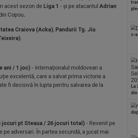
tra
18
c în acest sezon de
Liga
1
- și pe atacantul
Adrian
ple
din
e din Copou
.
20
itatea Craiova (Acka)
,
Pandurii Tg. Jiu
50.
s-a
Teixeira)
.
20
cât
turu
20
 ani / 1 joc)
- Internaţionalul moldovean a
Tro
de
ție excelentă, care a salvat prima victorie a
20
ate fi decisivă în lupta pentru salvarea de la
a f
La 
din
20
dup
pe 
dup
 jocuri pt Steaua / 26 jocuri total)
- Revenit pe
ne pe adversari. În partea secundă, a jucat mai