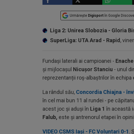
Urmărește
Digisport
în Google Discove
Liga 2: Unirea Slobozia - Gloria Bi
SuperLiga: UTA Arad - Rapid
, vine
Fundași laterali ai campioanei -
Enache
și mijlocașul
Nicușor Stanciu
- unul di
reprezentanții roș-albaștrilor în echipa 
La rândul său,
Concordia Chiajna - înv
în cel mai bun 11 al rundei - pe căpitan
acest joc și aduși în
Liga 1
în această i
Falub,
este și antrenorul etapei în opini
VIDEO CSMS Iași - FC Voluntari 0-1
. 