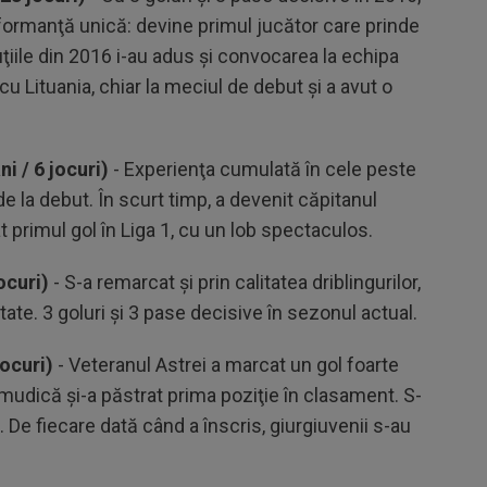
rformanţă unică: devine primul jucător care prinde
ţiile din 2016 i-au adus şi convocarea la echipa
cu Lituania, chiar la meciul de debut și a avut o
i / 6 jocuri)
- Experienţa cumulată în cele peste
de la debut. În scurt timp, a devenit căpitanul
cat primul gol în Liga 1, cu un lob spectaculos.
ocuri)
- S-a remarcat şi prin calitatea driblingurilor,
tate. 3 goluri şi 3 pase decisive în sezonul actual.
jocuri)
- Veteranul Astrei a marcat un gol foarte
umudică şi-a păstrat prima poziţie în clasament. S-
tă. De fiecare dată când a înscris, giurgiuvenii s-au