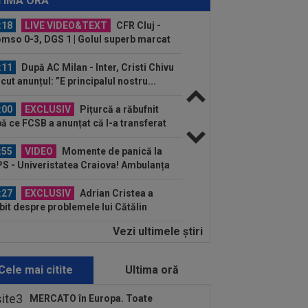
TIMA ORĂ
l...
:18
LIVE VIDEO&TEXT
CFR Cluj -
mso 0-3, DGS 1 | Golul superb marcat
 Nyhammer, ANULAT de VAR
:11
După AC Milan - Inter, Cristi Chivu
ăcut anunțul: ”E principalul nostru...
:00
EXCLUSIV
Pițurcă a răbufnit
ă ce FCSB a anunțat că l-a transferat
”cel mai bun...
:55
VIDEO
Momente de panică la
S - Univeristatea Craiova! Ambulanța
ntrat pe teren...
:27
EXCLUSIV
Adrian Cristea a
bit despre problemele lui Cătălin
jan: "Are de suferit"
Vezi ultimele ştiri
:19
Tragic: cel mai bun din istorie a
it subit, la 43 de ani. Solicitarea...
Cele mai citite
Ultima oră
:12
După Salah, Trabzonspor
gătește altă lovitură: atacantul de
MERCATO în Europa. Toate
000.000€