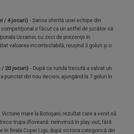
 / 4 jocuri)
- Şansa oferită unei echipe din
competiţional a făcut ca un astfel de jucător să
ţionala Ucrainei, cu zeci de prezenţe în
tat valoarea incontestabilă, reuşind 3 goluri şi o
 / 20 jocuri)
- După ce runda trecută a salvat un
r a punctat din nou decisiv, ajungând la 7 goluri în
 Victorie mare la Botoşani, rezultat care a venit să
rece trupa ilfoveană: neînvinsă în play-out, fără
e în finala Cupei Ligii, după victoria categorică din