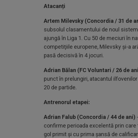
Atacanți
Artem Milevsky (Concordia / 31 de ani
subsolul clasamentului de noul sistem 
ajungă în Liga 1. Cu 50 de meciuri în na
competiţiile europene, Milevsky şi-a ară
pasă decisivă în 4 jocuri.
Adrian Bălan (FC Voluntari / 26 de ani
punct în prelungiri, atacantul ilfovenilo
20 de partide.
Antrenorul etapei:
Adrian Falub (Concordia / 44 de ani)
-
confirme perioada excelentă prin care t
gol primit şi cu prima şansă de calificar