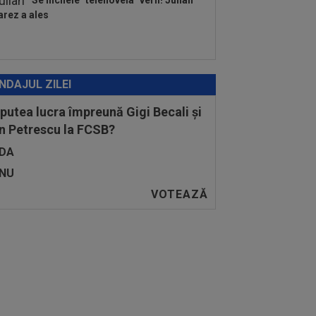
Se încheie "telenovela" verii! Julian
arez a ales
NDAJUL ZILEI
 putea lucra împreună Gigi Becali și
n Petrescu la FCSB?
DA
NU