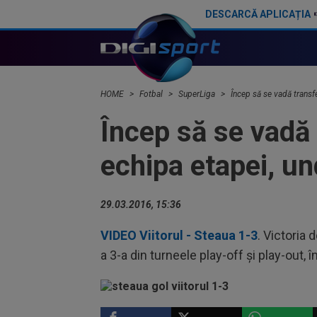
DESCARCĂ APLICAȚIA
Gigi Becali a spus totul despre instalarea lui Dan Petrescu la FCSB: ”A fost ideea lui MM” / ”Asta mă deranja”
HOME
Fotbal
SuperLiga
Încep să se vadă transfe
Încep să se vadă t
echipa etapei, un
29.03.2016, 15:36
VIDEO Viitorul - Steaua 1-3
. Victoria 
a 3-a din turneele play-off și play-out,
SUPERLIGA