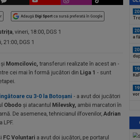
UL
turu
20
r
Adaugă
Digi Sport
ca sursă preferată în Google
Tro
de
20
strița
, vineri, 18:00, DGS 1
a f
ri, 21:00, DGS 1
20
dup
pe 
și
Momcilovic,
transferuri realizate în acest an -
19
ntre cei mai în formă jucători din
Liga 1
- sunt
KuP
etapei.
a i
19
vor
ingătoare cu 3-0 la Botoșani
- a avut doi jucători
Cîr
ul
Obodo
și atacantul
Milevsky,
ambii marcatori în
19
arnă. De asemenea, tehnicianul ilfovenilor,
Adrian
mur
a LPF.
19
pre
Și
FC
Voluntari
a avut doi jucători, pe portarul
85.