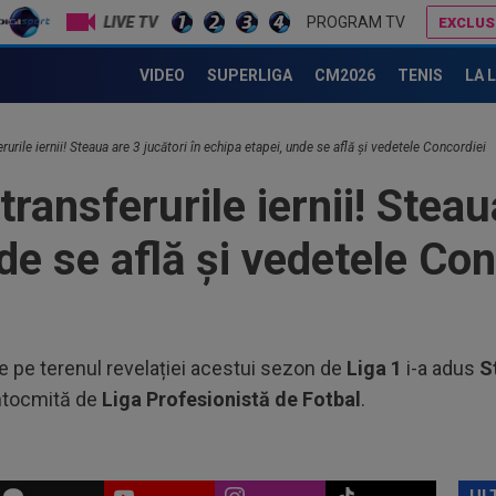
LIVE TV
PROGRAM TV
EXCLUS
Ioan Varga a făcut anunțul despre transferul lui Billel Omrani la CFR Cluj
19
VIDEO
SUPERLIGA
CM2026
TENIS
LA 
KuP
a i
19
rurile iernii! Steaua are 3 jucători în echipa etapei, unde se află și vedetele Concordiei
vor
Cîr
ransferurile iernii! Steau
19
mur
de se află și vedetele Con
19
pre
85.
18
din
de pe terenul revelației acestui sezon de
Liga 1
i-a adus
S
 întocmită de
Liga Profesionistă de Fotbal
.
20
50.
20
cât