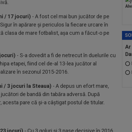
ivă.
Alv
i / 17 jocuri)
- A fost cel mai bun jucător de pe
Sigur în apărare şi periculos la fiecare urcare în
ată clasa de mare fotbalist, aşa cum a făcut-o pe
SO
Ar
Da
jocuri)
- S-a dovedit a fi de netrecut în duelurile cu
ipa etapei, fiind cel de-al 13-lea jucător al
nalizare în sezonul 2015-2016.
 / 3 jocuri la Steaua)
- A depus un efort mare,
ii jucători de bandă din tabăra adversă. După
r, acesta pare că şi-a câştigat postul de titular.
23 jocuri)
- Cu 3 goluri şi 3 pase decisive în 2016,