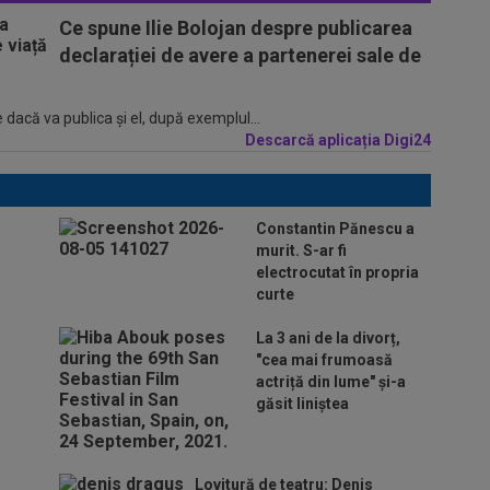
Ce spune Ilie Bolojan despre publicarea
declarației de avere a partenerei sale de
 dacă va publica şi el, după exemplul...
Descarcă aplicația Digi24
Constantin Pănescu a
murit. S-ar fi
electrocutat în propria
curte
La 3 ani de la divorț,
"cea mai frumoasă
actriță din lume" și-a
găsit liniștea
Lovitură de teatru: Denis