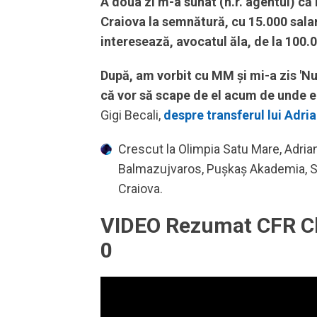
A doua zi m-a sunat (n.r. agentul) că
Craiova la semnătură, cu 15.000 salar
interesează, avocatul ăla, de la 100.
După, am vorbit cu MM și mi-a zis 'Nu șt
că vor să scape de el acum de unde e.
Gigi Becali,
despre transferul lui Adri
Crescut la Olimpia Satu Mare, Adria
Balmazujvaros, Pușkaș Akademia, Sep
Craiova.
VIDEO Rezumat CFR Clu
0