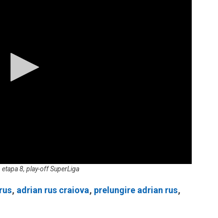
 etapa 8, play-off SuperLiga
rus
,
adrian rus craiova
,
prelungire adrian rus
,