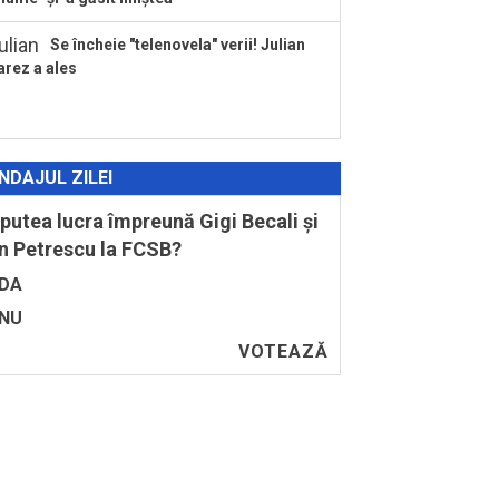
Se încheie "telenovela" verii! Julian
arez a ales
NDAJUL ZILEI
 putea lucra împreună Gigi Becali și
n Petrescu la FCSB?
DA
NU