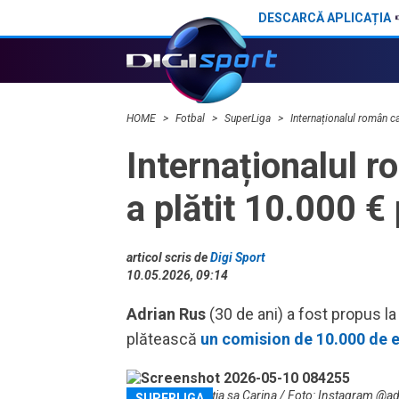
DESCARCĂ APLICAȚIA
Adrian Rus, după 4-1 cu ML Vitebsk în Champions League: "Suntem abia la 20%"
HOME
Fotbal
SuperLiga
Internaționalul român ca
Internaționalul ro
a plătit 10.000 €
articol scris de
Digi Sport
10.05.2026, 09:14
Adrian Rus
(30 de ani) a fost propus l
plătească
un comision de 10.000 de 
Adrian Rus și soția sa Carina / Foto: Instagram @a
SUPERLIGA