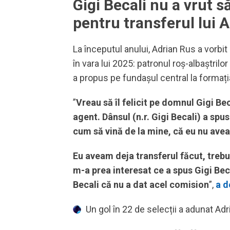
Gigi Becali nu a vrut 
pentru transferul lui Ad
La începutul anului, Adrian Rus a vorbi
în vara lui 2025: patronul roș-albaștrilo
a propus pe fundașul central la formaț
”
Vreau să îl felicit pe domnul Gigi B
agent. Dânsul (n.r. Gigi Becali) a sp
cum să vină de la mine, că eu nu avea
Eu aveam deja transferul făcut, trebu
m-a prea interesat ce a spus Gigi Beca
Becali că nu a dat acel comision
”,
a d
Un gol în 22 de selecții a adunat Ad