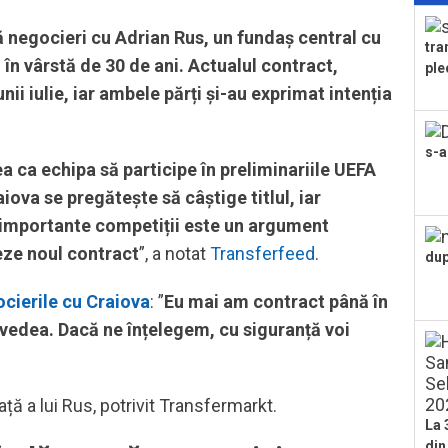
ce 
 negocieri cu Adrian Rus, un fundaș central cu
fost
tra
în vârstă de 30 de ani. Actualul contract,
ple
unii iulie, iar ambele părți și-au exprimat intenția
s-a
a ca echipa să participe în preliminariile UEFA
va se pregătește să câștige titlul, iar
i importante competiții este un argument
eze noul contract
”, a notat
Transferfeed
.
dup
cierile cu Craiova
: ”
Eu mai am contract până în
m vedea. Dacă ne înțelegem, cu siguranță voi
ță a lui Rus, potrivit Transfermarkt.
La 
din