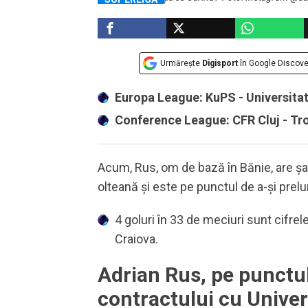
Urmărește
Digisport
în Google Discove
Europa League: KuPS - Universita
Conference League: CFR Cluj - T
Acum, Rus, om de bază în Bănie, are șa
olteană și este pe punctul de a-și prelu
4 goluri în 33 de meciuri sunt cifrel
Craiova.
Adrian Rus, pe punctu
contractului cu Univer