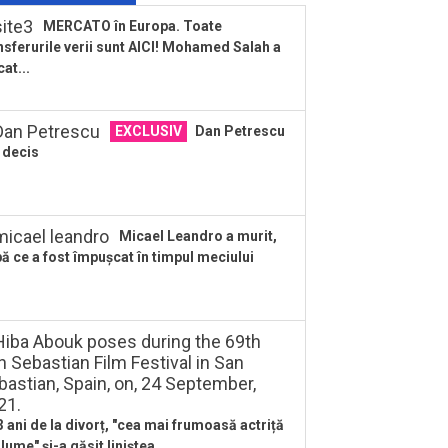
”nebunie” a făcut fiica sa Teodora: ”Am
MERCATO în Europa. Toate
...
nsferurile verii sunt AICI! Mohamed Salah a
cat...
EXCLUSIV
Dan Petrescu
 decis
Micael Leandro a murit,
ă ce a fost împușcat în timpul meciului
3 ani de la divorț, "cea mai frumoasă actriță
 lume" și-a găsit liniștea