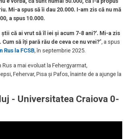
 nu e vorba, că sunt numai 50.000, că i-a propus
iu. Mi-a spus să îi dau 20.000. I-am zis că nu mă
000, a spus 10.000.
ii că ai vrut să îl iei și acum 7-8 ani?'. Mi-a zis
 Cum să îți pară rău de ceva ce nu vrei?
”, a spus
an Rus la FCSB
, în septembrie 2025.
n Rus a mai evoluat la Fehergyarmat,
si, Fehervar, Pisa și Pafos, înainte de a ajunge la
j - Universitatea Craiova 0-