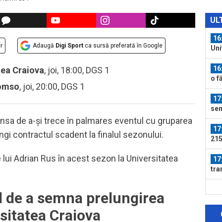
16
5.0
UL
Piț
16
r
Adaugă
Digi Sport
ca sursă preferată în Google
Uni
din
16
tea Craiova
, joi, 18:00, DGS 1
o f
romso
, joi, 20:00, DGS 1
17
sem
uri
nsa de a-și trece în palmares eventul cu gruparea
17
ngi contractul scadent la finalul sezonului.
215
Mon
e lui Adrian Rus în acest sezon la Universitatea
17
tra
17
l de a semna prelungirea
faț
Sin
sitatea Craiova
17