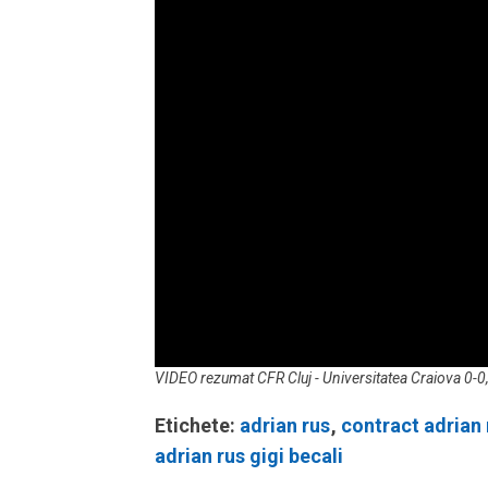
Volume
VIDEO rezumat CFR Cluj - Universitatea Craiova 0-0,
90%
Etichete:
adrian rus
,
contract adrian 
adrian rus gigi becali