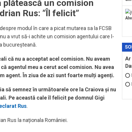
să plătească un comision
rian Rus: ”Îl felicit”
Alv
t despre modul în care a picat mutarea sa la FCSB
r nu a vrut să-i achite un comision agentului care l-
ia bucureșteană.
SO
Ar
ecali că nu a acceptat acel comision. Nu aveam
Da
us că agentul meu a cerut acel comision. Nu avea
m agent. În ziua de azi sunt foarte mulți agenți.
ia să semnez în următoarele ore la Craiova și nu
li. Pe această cale îl felicit pe domnul Gigi
eclarat Rus
.
rian Rus la naționala României.