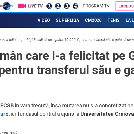
LIVE TV
PROGRAM TV
EXCLUS
17
Adrian Rus a primit vestea, chiar în ziua debutului în preliminariile Champions League
sem
VIDEO
SUPERLIGA
CM2026
TENIS
LA 
uri
17
215
re l-a felicitat pe Gigi Becali că nu a plătit 10.000 € pentru transferul său e gata să se
Mon
17
mân care l-a felicitat pe 
tra
 pentru transferul său e 
17
faț
Sin
17
ce 
fost
16
a
FCSB
în vara trecută, însă mutarea nu s-a concretizat p
de 
euro
, iar fundașul central a ajuns la
Universitatea Craiova
car
16
Vid
driannrus4