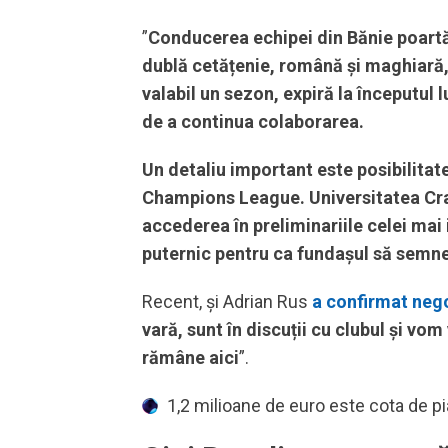
”
Conducerea echipei din Bănie poartă
dublă cetățenie, română și maghiară, 
valabil un sezon, expiră la începutul l
de a continua colaborarea.
Un detaliu important este posibilitate
Champions League. Universitatea Craio
accederea în preliminariile celei ma
puternic pentru ca fundașul să semn
Recent, și Adrian Rus
a confirmat nego
vară, sunt în discuții cu clubul și vo
rămâne aici
”.
1,2 milioane de euro este cota de pia