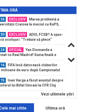
:48
EXCLUSIV
Fotbalistul de
00.000€ care l-a dezamăgit pe Victor
TIMA ORĂ
urcă: ”Nu știu ce s-a...
:36
EXCLUSIV
Marea problemă a
versității Craiova la meciul cu KuPS,
 Europa League...
:30
EXCLUSIV
ADIO, FCSB? A spus-
ără ocolișuri: ”Trebuie să plece”
:24
OFICIAL
Yan Diomande a
nat cu Real Madrid! Suma finală e
așă
:16
FIFA încă datorează cluburilor
 milioane de euro după Campionatul
dial al...
:15
Ioan Varga a făcut anunțul despre
nsferul lui Billel Omrani la CFR Cluj
Vezi ultimele ştiri
:09
Dur! România a pierdut la scor în
a Franței, la Campionatul Mondial.
gura...
Cele mai citite
Ultima oră
:07
MM Stoica, convins când a văzut