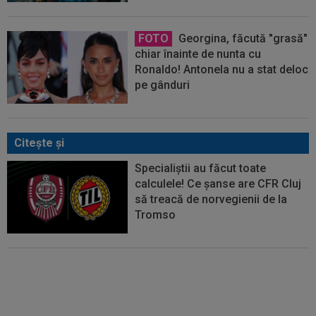
FOTO
Georgina, făcută "grasă"
chiar înainte de nunta cu
Ronaldo! Antonela nu a stat deloc
pe gânduri
Citeşte şi
Specialiștii au făcut toate
calculele! Ce șanse are CFR Cluj
să treacă de norvegienii de la
Tromso
Norvegienii i-au ”luat tare” pe
români, înainte de CFR Cluj -
Tromso: ”Haotici!”