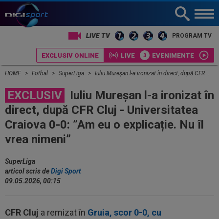
LIVE TV
PROGRAM TV
EXCLUSIV ONLINE
LIVE
EVENIMENTE
HOME
Fotbal
SuperLiga
Iuliu Mureșan l-a ironizat în direct, după CFR Cluj - Universitatea Craiova 0-0: ”Am eu o explicație. Nu îl vrea nimeni”
EXCLUSIV
Iuliu Mureșan l-a ironizat în
direct, după CFR Cluj - Universitatea
Craiova 0-0: ”Am eu o explicație. Nu îl
vrea nimeni”
SuperLiga
articol scris de
Digi Sport
09.05.2026, 00:15
CFR Cluj
a remizat în
Gruia, scor 0-0, cu