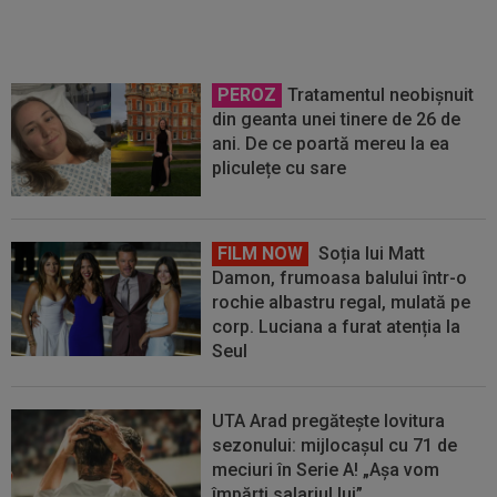
PEROZ
Tratamentul neobișnuit
din geanta unei tinere de 26 de
ani. De ce poartă mereu la ea
pliculețe cu sare
FILM NOW
Soția lui Matt
Damon, frumoasa balului într-o
rochie albastru regal, mulată pe
corp. Luciana a furat atenția la
Seul
UTA Arad pregătește lovitura
sezonului: mijlocașul cu 71 de
meciuri în Serie A! „Așa vom
împărți salariul lui”