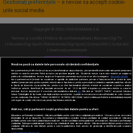
Gestionați preferințele
– e nevoie sa accepti cookie-
urile social media
Copyright © 2026 / DIGI ROMANIA S.A.
Termeni si conditii
Politica de confidentialitate
Abonare Digi TV
Frecvente Digi Sport
Retransmisie Digi Sport
Contact/Info
Codul etic
Gestionați preferințele
Versiune desktop
Nouă ne pasă ca datele tale personale să rămână confidențiale
Noi și partenerii noștri
30
stocăm și/sau accesăm informații pe dispozitivul dvs., precum identificatorii cookie unici pentru prelucrarea
datelor cu caracter personal. Puteți accepta sau gestiona alegerile dvs. făcând clic mai jos sau în orice moment, pe pagina cu
politica de confidențialitate. Aceste alegeri vor fi raportate partenerilor noștri și nu vă vor afecta navigarea.
Mai multe detalii
Noi si partenerii nostri (retelele de socializare si agentiile de publicitate partenere, precum si furnizorii nostri de servicii de date
analitice) prelucram date pentru a permite website-ului sa functioneze, pentru a personaliza continutul si anunturile publicitare afisate
in functie de interesele si/sau profilul dvs., pentru a va oferi functionalitati aferente retelelor de socializare si pentru a analiza
traficul pe website. Beneficiati de drepturile prevazute de art. 15-22 din GDPR in legatura cu prelucrarea datelor cu caracter
personal. Aceste drepturi pot fi exercitate prin modalitatea indicata
aici
. Prin click pe “ACCEPT TOATE”, acceptati folosirea
tuturor Tehnologiilor de tip Cookie, care implica inclusiv acceptul dvs. cu privire la stocarea/accesarea informatiilor de catre Vendor-ii
cu care colaboram. Prin click pe “VREAU SA MODIFIC SETARILE INDIVIDUAL” puteti schimba preferintele in mod individual, mai putin
cele legate de cookie strict necesare pentru functionarea website-ului.
Atât noi, cât și partenerii noștri prelucrăm datele pentru a oferi:
Măsurarea performanței reclamelor. Utilizarea profilurilor pentru selectarea conținutului personalizat. Stocarea și/sau accesarea
informațiilor de pe un dispozitiv. Dezvoltarea și îmbunătățirea serviciilor. Crearea profilurilor de conținut personalizat. Utilizarea
profilurilor pentru selectarea publicității personalizate. Crearea profilurilor pentru publicitate personalizată. Măsurarea performanței
conținutului. Înțelegerea publicului prin statistici sau combinații de date din surse diferite. Utilizarea datelor limitate pentru a selecta
conținutul. Utilizarea de date limitate pentru a selecta publicitatea. Date precise de geolocație și identificarea prin scanarea
dispozitivului.
Listă parteneri (furnizori)