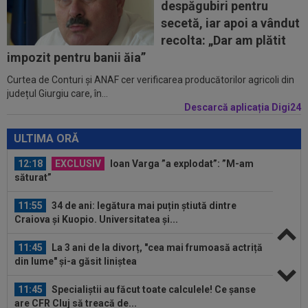
despăgubiri pentru
Imaginile cu Neymar "turbat" de furie...
secetă, iar apoi a vândut
12:41
De nicăieri! Barcelona s-a întâlnit cu Rodri
recolta: „Dar am plătit
pentru transferul campionului...
impozit pentru banii ăia”
Curtea de Conturi și ANAF cer verificarea producătorilor agricoli din
12:28
FOTO
Georgina, făcută "grasă" chiar înainte
județul Giurgiu care, în...
de nunta cu Ronaldo! Antonela nu a stat...
Descarcă aplicația Digi24
12:24
Un club din SuperLigă, aproape să dea lovitura!
Tratative avansate cu un...
ULTIMA ORĂ
12:18
EXCLUSIV
Ioan Varga ”a explodat”: ”M-am
săturat”
11:55
34 de ani: legătura mai puțin știută dintre
Craiova și Kuopio. Universitatea și...
11:45
La 3 ani de la divorț, "cea mai frumoasă actriță
din lume" și-a găsit liniștea
11:45
Specialiștii au făcut toate calculele! Ce șanse
are CFR Cluj să treacă de...