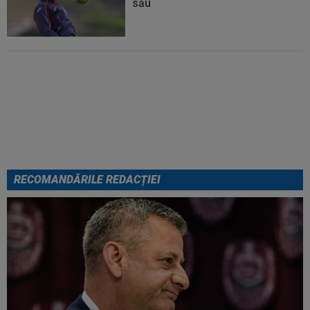
său
Micael Leandro a murit, după ce
a fost împușcat în timpul
meciului
RECOMANDĂRILE REDACȚIEI