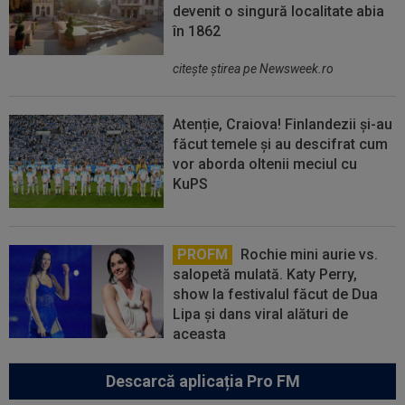
devenit o singură localitate abia
în 1862
citeşte ştirea pe Newsweek.ro
Atenție, Craiova! Finlandezii și-au
făcut temele și au descifrat cum
vor aborda oltenii meciul cu
KuPS
PROFM
Rochie mini aurie vs.
salopetă mulată. Katy Perry,
show la festivalul făcut de Dua
Lipa și dans viral alături de
aceasta
Descarcă aplicația Pro FM