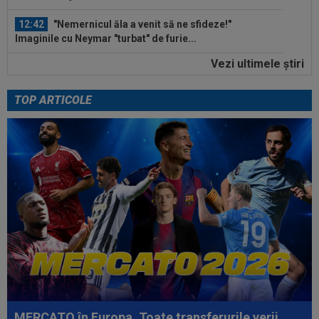
12:42
"Nemernicul ăla a venit să ne sfideze!"
Imaginile cu Neymar "turbat" de furie...
Vezi ultimele ştiri
12:41
De nicăieri! Barcelona s-a întâlnit cu Rodri
pentru transferul campionului...
TOP ARTICOLE
12:28
FOTO
Georgina, făcută "grasă" chiar înainte
de nunta cu Ronaldo! Antonela nu a stat...
12:24
Un club din SuperLigă, aproape să dea lovitura!
Tratative avansate cu un...
12:18
EXCLUSIV
Ioan Varga ”a explodat”: ”M-am
săturat”
MERCATO în Europa. Toate transferurile verii