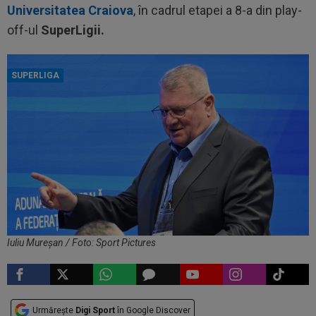
Universitatea Craiova
, în cadrul etapei a 8-a din play-
off-ul
SuperLigii.
SUPERLIGA
Iuliu Mureșan / Foto: Sport Pictures
Urmărește
Digi Sport
în Google Discover