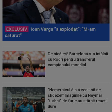
EXCLUSIV
Ioan Varga ”a explodat”: ”M-am
săturat”
De nicăieri! Barcelona s-a întâlnit
cu Rodri pentru transferul
campionului mondial
"Nemernicul ăla a venit să ne
sfideze!" Imaginile cu Neymar
"turbat" de furie au stârnit reacții
dure