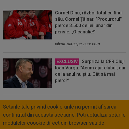
Cornel Dinu, război total cu finul
său, Cornel Țălnar. "Procurorul"
pierde 3.500 de lei lunar din
pensie: „O canalie!”
citeşte ştirea pe ziare.com
EXCLUSIV
Surpriză la CFR Cluj!
Ioan Varga: ”Acum ajut clubul, dar
de la anul nu știu. Cât să mai
pierd?”
Setarile tale privind cookie-urile nu permit afisarea
continutul din aceasta sectiune. Poti actualiza setarile
modulelor coookie direct din browser sau de