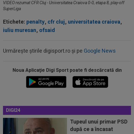
VIDEO rezumat CFR Cluj - Universitatea Craiova 0-0, etapa 8, play-off
SuperLiga
Etichete:
penalty
,
cfr cluj
,
universitatea craiova
,
iuliu muresan
,
ofsaid
12:24
Un club din SuperLigă, aproape să dea lovitura!
Tratative avansate cu un...
Urmărește știrile digisport.ro și pe
Google News
12:18
EXCLUSIV
Ioan Varga ”a explodat”: ”M-am
săturat”
Noua Aplicaţie Digi Sport poate fi descărcată din
11:55
34 de ani: legătura mai puțin știută dintre
Craiova și Kuopio. Universitatea și...
11:45
La 3 ani de la divorț, "cea mai frumoasă actriță
din lume" și-a găsit liniștea
DIGI24
11:45
Specialiștii au făcut toate calculele! Ce șanse
are CFR Cluj să treacă de...
Tupeul unui primar PSD
după ce a încasat
12:42
"Nemernicul ăla a venit să ne sfideze!"