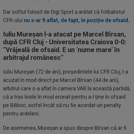
Dar softul folosit de Digi Sport a arătat că fotbalistul
CFR-ului
nu s-ar fi aflat, de fapt, în poziție de ofsaid.
Iuliu Mureșan l-a atacat pe Marcel Bîrsan,
după CFR Cluj - Universitatea Craiova 0-0:
”Vrăjeală de ofsaid. E un ’nume mare’ în
arbitrajul românesc”
Iuliu Mureșan (72 de ani), președintele lui CFR Cluj, l-a
acuzat în mod direct pe Marcel Bîrsan (44 de ani),
arbitrul care s-a aflat în camera VAR la această partidă,
că a tras liniile în mod eronat pentru a-l ține în ofsaid
pe Biliboc, astfel încât să nu fie acordat un penalty
pentru ardeleni.
De asemenea, Mureșan a spus despre Bîrsan că ar fi