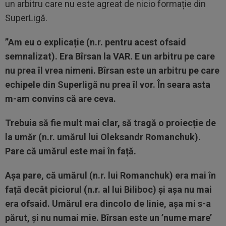
un arbitru care nu este agreat de nicio formație din
SuperLigă.
”Am eu o explicație (n.r. pentru acest ofsaid
semnalizat). Era Bîrsan la VAR. E un arbitru pe care
nu prea îl vrea nimeni. Bîrsan este un arbitru pe care
echipele din Superligă nu prea îl vor. În seara asta
m-am convins că are ceva.
Trebuia să fie mult mai clar, să tragă o proiecție de
la umăr (n.r. umărul lui Oleksandr Romanchuk).
Pare că umărul este mai în față.
Așa pare, că umărul (n.r. lui Romanchuk) era mai în
față decât piciorul (n.r. al lui Biliboc) și așa nu mai
era ofsaid. Umărul era dincolo de linie, așa mi s-a
părut, și nu numai mie.
Bîrsan este un ’nume mare’