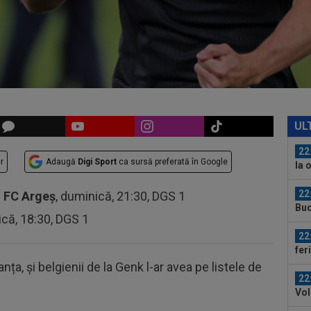
acc
21
dir
Csi
21
răm
”To
22
Spo
UL
titu
22
r
Adaugă
Digi Sport
ca sursă preferată în Google
la 
22
-
FC Argeș
, duminică, 21:30, DGS 1
Bud
ică, 18:30, DGS 1
al..
22
fer
Cam
anța, și belgienii de la Genk l-ar avea pe listele de
22
Vol
GOO