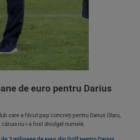
ioane de euro pentru Darius
club care a făcut pași concreți pentru Darius Olaru,
 căruia nu i-a fost divulgat numele.
 de 3 milioane de euro din Golf pentru Darius