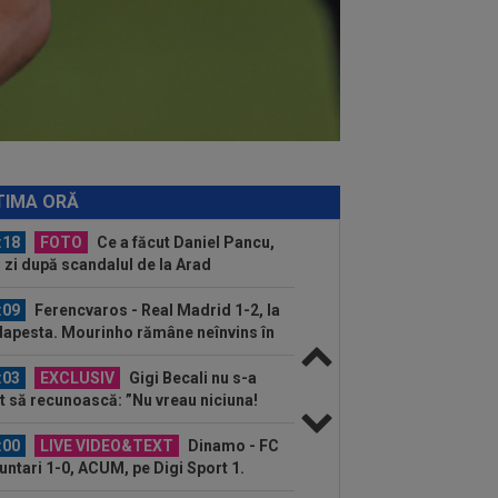
eptat să revină la CFR...
:21
VIDEO
Ioan Sabău a plecat
ect la vestiare, după Farul -
kszereda 3-2: "Nu mi-a...
:13
Antrenorul de la Csikszereda a
as fără explicații, după 2-3 cu Farul:
tal...
:30
LIVE VIDEO&SCORE
Estrela -
rting 0-0, ACUM, DGS 3. Ianis Stoica e
TIMA ORĂ
lar! Cele mai tari...
:18
FOTO
Ce a făcut Daniel Pancu,
o zi după scandalul de la Arad
:09
Ferencvaros - Real Madrid 1-2, la
apesta. Mourinho rămâne neînvins în
.
:03
EXCLUSIV
Gigi Becali nu s-a
it să recunoască: ”Nu vreau niciuna!
 ai dreptate...
:00
LIVE VIDEO&TEXT
Dinamo - FC
untari 1-0, ACUM, pe Digi Sport 1.
OL! Armstrong a marcat din...