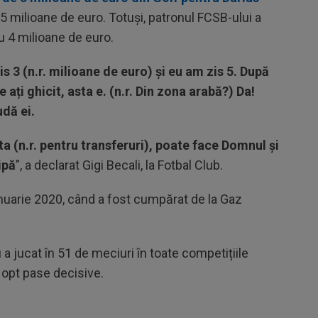
 4,5 milioane de euro. Totuși, patronul FCSB-ului a
u 4 milioane de euro.
is 3 (n.r. milioane de euro) și eu am zis 5. După
e ați ghicit, asta e. (n.r. Din zona arabă?) Da!
udă ei.
a (n.r. pentru transferuri), poate face Domnul și
ipă
”, a declarat Gigi Becali, la Fotbal Club.
anuarie 2020, când a fost cumpărat de la Gaz
 a jucat în 51 de meciuri în toate competițiile
t opt pase decisive.