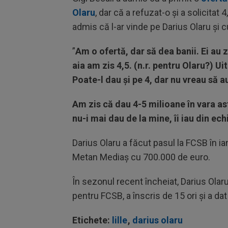
Olaru
, dar că a refuzat-o și a solicitat
admis că l-ar vinde pe Darius Olaru și c
”
Am o ofertă, dar să dea banii. Ei au z
aia am zis 4,5. (n.r. pentru Olaru?) Uit
Poate-l dau și pe 4, dar nu vreau să a
Am zis că dau 4-5 milioane în vara ast
nu-i mai dau de la mine, îi iau din ech
Darius Olaru a făcut pasul la FCSB în i
Metan Mediaș cu 700.000 de euro.
În sezonul recent încheiat, Darius Olaru
pentru FCSB, a înscris de 15 ori și a da
Etichete:
lille
,
darius olaru