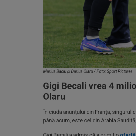
Marius Baciu și Darius Olaru / Foto: Sport Pictures
Gigi Becali vrea 4 mil
Olaru
În ciuda anunțului din Franța, singurul 
până acum, este cel din Arabia Saudită,
Gigi Becali a admis că a primit o
ofertă