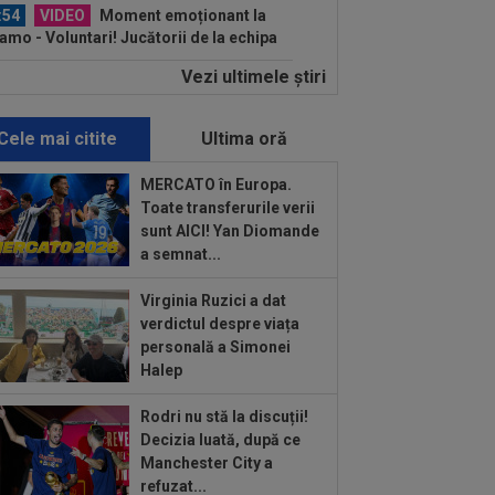
:54
VIDEO
Moment emoționant la
amo - Voluntari! Jucătorii de la echipa
undă au...
Vezi ultimele ştiri
:51
Decizia luată de Barcelona, după
Manchester City i-a refuzat prima
rtă...
Cele mai citite
Ultima oră
:35
EXCLUSIV
Prunea și Torje au
 verdictul, după ce Șumudică a
MERCATO în Europa.
eptat să revină la CFR...
Toate transferurile verii
:21
VIDEO
Ioan Sabău a plecat
sunt AICI! Yan Diomande
ect la vestiare, după Farul -
a semnat...
kszereda 3-2: "Nu mi-a...
:13
Antrenorul de la Csikszereda a
Virginia Ruzici a dat
as fără explicații, după 2-3 cu Farul:
verdictul despre viața
tal...
personală a Simonei
:30
LIVE VIDEO&SCORE
Estrela -
Halep
rting 0-0, ACUM, DGS 3. Ianis Stoica e
lar! Cele mai tari...
Rodri nu stă la discuții!
:18
FOTO
Ce a făcut Daniel Pancu,
Decizia luată, după ce
o zi după scandalul de la Arad
Manchester City a
refuzat...
:09
Ferencvaros - Real Madrid 1-2, la