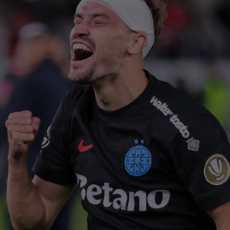
21
Din
sec
21
ce 
ofe
21
dat