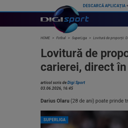
DESCARCĂ APLICAȚIA
A venit decizia! Ce se întâmplă cu Darius Olaru, după ce a avut cea mai mică notă în Supercupa Belgiei
HOME
Fotbal
SuperLiga
Lovitură de proporții: D
Lovitură de propor
carierei, direct 
articol scris de
Digi Sport
03.06.2026, 16:45
Darius Olaru
(28 de ani) poate prinde tr
SUPERLIGA