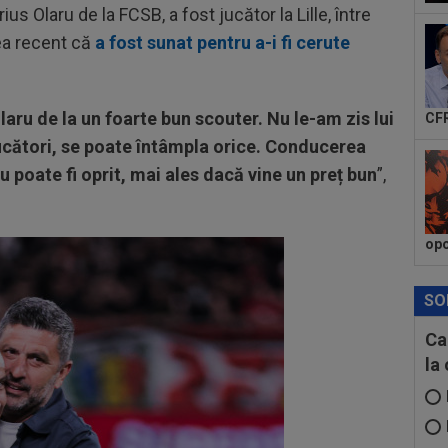
ius Olaru de la FCSB, a fost jucător la Lille, între
Bud
al..
ea recent că
a fost sunat pentru a-i fi cerute
22
fer
Cam
22
aru de la un foarte bun scouter. Nu le-am zis lui
CFR
Vol
jucători, se poate întâmpla orice. Conducerea
GOO
nu poate fi oprit, mai ales dacă vine un preț bun
”,
opo
SO
Ca
la