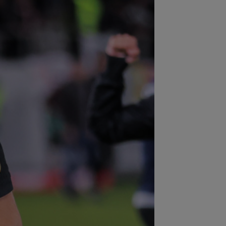
:54
VIDEO
Moment emoționant la
amo - Voluntari! Jucătorii de la echipa
undă au...
:51
Decizia luată de Barcelona, după
Manchester City i-a refuzat prima
rtă...
:35
EXCLUSIV
Prunea și Torje au
 verdictul, după ce Șumudică a