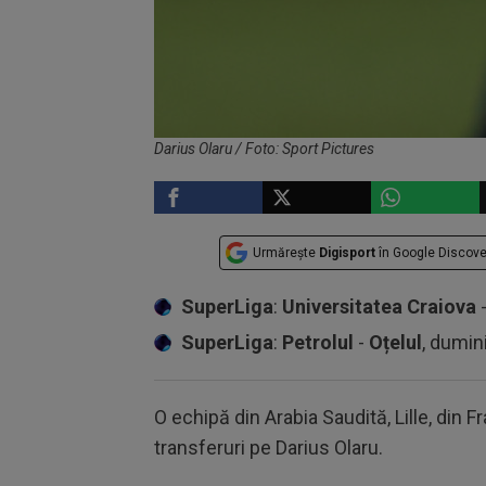
Darius Olaru / Foto: Sport Pictures
Urmărește
Digisport
în Google Discove
SuperLiga
:
Universitatea Craiova
SuperLiga
:
Petrolul
-
Oțelul
, dumin
O echipă din Arabia Saudită, Lille, din Fr
transferuri pe Darius Olaru.