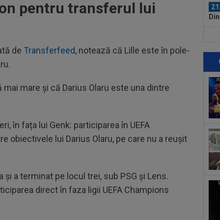
tion pentru transferul lui
21
Din
sec
21
ce 
tată de
Transferfeed
, notează că Lille este în pole-
ofe
ru.
21
dat
 mai mare și că Darius Olaru este una dintre
acc
21
dir
Csi
eri, în fața lui Genk: participarea în UEFA
21
răm
 obiectivele lui Darius Olaru, pe care nu a reușit
”To
22
Spo
 și a terminat pe locul trei, sub PSG și Lens.
titu
22
iciparea direct în faza ligii UEFA Champions
la 
22