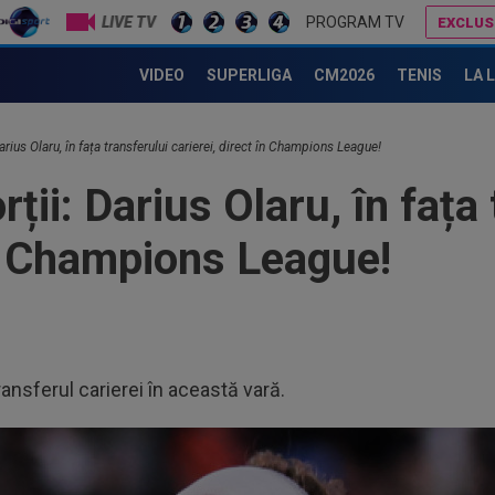
LIVE TV
PROGRAM TV
EXCLUS
Belgienii au făcut anunțul despre Darius Olaru, după ce a luat cea mai mică notă la debutul la USG: ”Singurul”
Dinamo - FC Voluntari 1-0, ACUM, pe Digi Sport 1. GOOOL! Armstrong a marcat din penalty!
VIDEO
SUPERLIGA
CM2026
TENIS
LA 
arius Olaru, în fața transferului carierei, direct în Champions League!
ții: Darius Olaru, în fața
în Champions League!
ansferul carierei în această vară.