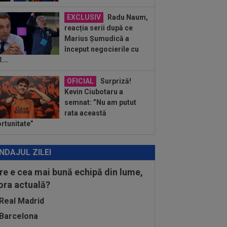
apesta. Mourinho rămâne neînvins în
.
EXCLUSIV
Radu Naum,
:03
EXCLUSIV
Gigi Becali nu s-a
reacția serii după ce
it să recunoască: ”Nu vreau niciuna!
Marius Șumudică a
 ai dreptate...
început negocierile cu
:00
LIVE VIDEO&TEXT
Dinamo - FC
...
untari 1-0, ACUM, pe Digi Sport 1.
OL! Armstrong a marcat din...
OFICIAL
Surpriză!
Kevin Ciubotaru a
semnat: ”Nu am putut
rata această
rtunitate”
NDAJUL ZILEI
re e cea mai bună echipă din lume,
 ora actuală?
Real Madrid
Barcelona