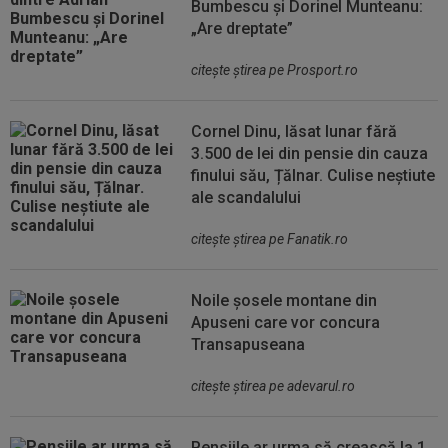
Bumbescu și Dorinel Munteanu:
„Are dreptate”
citeşte ştirea pe Prosport.ro
Cornel Dinu, lăsat lunar fără
3.500 de lei din pensie din cauza
finului său, Țălnar. Culise neștiute
ale scandalului
citeşte ştirea pe Fanatik.ro
Noile șosele montane din
Apuseni care vor concura
Transapuseana
citeşte ştirea pe adevarul.ro
Pensiile ar urma să crească la 1