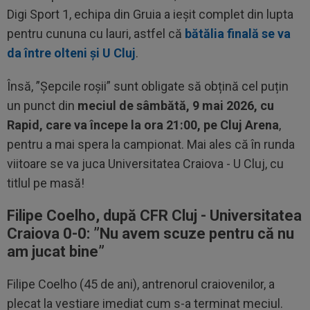
Digi Sport 1, echipa din Gruia a ieșit complet din lupta
pentru cununa cu lauri, astfel că
bătălia finală se va
da între olteni și U Cluj
.
Însă, ”Șepcile roșii” sunt obligate să obțină cel puțin
un punct din
meciul de sâmbătă, 9 mai 2026, cu
Rapid, care va începe la ora 21:00, pe Cluj Arena
,
pentru a mai spera la campionat. Mai ales că în runda
viitoare se va juca Universitatea Craiova - U Cluj, cu
titlul pe masă!
Filipe Coelho, după CFR Cluj - Universitatea
Craiova 0-0: ”
Nu avem scuze pentru că nu
am jucat bine”
Filipe Coelho (45 de ani), antrenorul craiovenilor, a
plecat la vestiare imediat cum s-a terminat meciul.