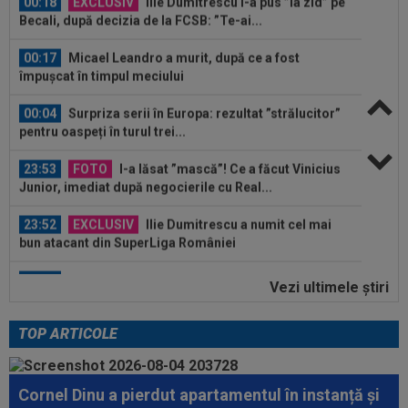
00:17
Micael Leandro a murit, după ce a fost
împușcat în timpul meciului
00:04
Surpriza serii în Europa: rezultat ”strălucitor”
pentru oaspeți în turul trei...
23:53
FOTO
I-a lăsat ”mască”! Ce a făcut Vinicius
Junior, imediat după negocierile cu Real...
23:52
EXCLUSIV
Ilie Dumitrescu a numit cel mai
bun atacant din SuperLiga României
23:51
Surpriza din preliminariile Champions League
le-a rupt seria de victorii...
Vezi ultimele ştiri
00:22
EXCLUSIV
Dan Petrescu s-a decis
TOP ARTICOLE
00:19
Jovo Lukic e în fața transferului carierei
Cornel Dinu a pierdut apartamentul în instanță și
00:18
EXCLUSIV
Ilie Dumitrescu l-a pus ”la zid” pe