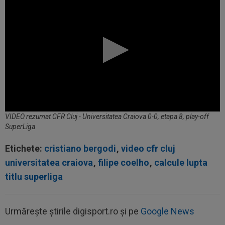
VIDEO rezumat CFR Cluj - Universitatea Craiova 0-0, etapa 8, play-off
SuperLiga
Etichete:
cristiano bergodi
,
video cfr cluj
universitatea craiova
,
filipe coelho
,
calcule lupta
titlu superliga
Urmărește știrile digisport.ro și pe
Google News
00:17
Micael Leandro a murit, după ce a fost
împușcat în timpul meciului