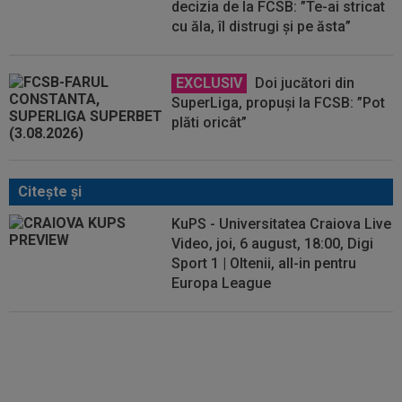
decizia de la FCSB: ”Te-ai stricat
cu ăla, îl distrugi și pe ăsta”
EXCLUSIV
Doi jucători din
SuperLiga, propuși la FCSB: ”Pot
plăti oricât”
Citeşte şi
KuPS - Universitatea Craiova Live
Video, joi, 6 august, 18:00, Digi
Sport 1 | Oltenii, all-in pentru
Europa League
Cum a numit-o antrenorul lui
KuPS pe Universitatea Craiova,
înaintea partidei din Europa
League