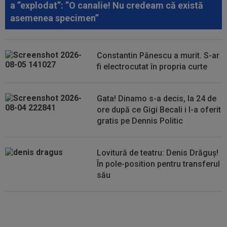
a ”explodat”: ”O canalie! Nu credeam că există
Becali, după decizia de la FCSB: ”Te-ai...
asemenea specimen”
00:17
Micael Leandro a murit, după ce a fost
împușcat în timpul meciului
Constantin Pănescu a murit. S-ar
00:04
Surpriza serii în Europa: rezultat ”strălucitor”
fi electrocutat în propria curte
pentru oaspeți în turul trei...
Gata! Dinamo s-a decis, la 24 de
ore după ce Gigi Becali i l-a oferit
gratis pe Dennis Politic
Lovitură de teatru: Denis Drăguș!
În pole-position pentru transferul
său
Tudor Băluță și-a găsit echipă,
după ce a ajuns rezervă la