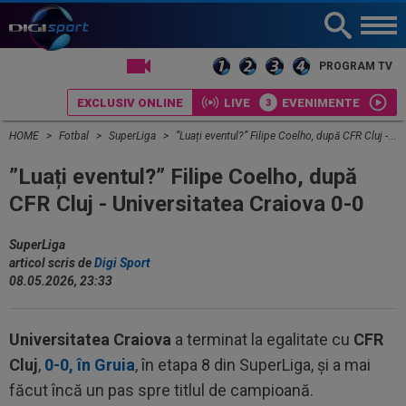
LIVE TV
PROGRAM TV
EXCLUSIV ONLINE
LIVE
EVENIMENTE
HOME
Fotbal
SuperLiga
”Luați eventul?” Filipe Coelho, după CFR Cluj - Universitatea Craiova 0-0
”Luați eventul?” Filipe Coelho, după
CFR Cluj - Universitatea Craiova 0-0
SuperLiga
articol scris de
Digi Sport
08.05.2026, 23:33
Universitatea Craiova
a terminat la egalitate cu
CFR
Cluj
,
0-0, în Gruia
, în etapa 8 din SuperLiga, și a mai
făcut încă un pas spre titlul de campioană.