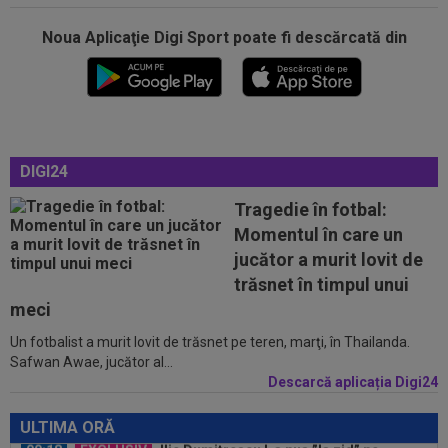
Noua Aplicaţie Digi Sport poate fi descărcată din
00:04
Surpriza serii în Europa: rezultat ”strălucitor”
pentru oaspeți în turul trei...
23:53
FOTO
I-a lăsat ”mască”! Ce a făcut Vinicius
Junior, imediat după negocierile cu Real...
23:52
EXCLUSIV
Ilie Dumitrescu a numit cel mai
DIGI24
bun atacant din SuperLiga României
Tragedie în fotbal:
23:51
Surpriza din preliminariile Champions League
Momentul în care un
le-a rupt seria de victorii...
jucător a murit lovit de
00:22
EXCLUSIV
Dan Petrescu s-a decis
trăsnet în timpul unui
meci
Un fotbalist a murit lovit de trăsnet pe teren, marţi, în Thailanda.
00:19
Jovo Lukic e în fața transferului carierei
Safwan Awae, jucător al...
Descarcă aplicația Digi24
00:18
EXCLUSIV
Ilie Dumitrescu l-a pus ”la zid” pe
Becali, după decizia de la FCSB: ”Te-ai...
ULTIMA ORĂ