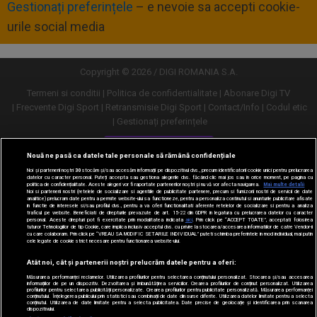
Gestionați preferințele
– e nevoie sa accepti cookie-
urile social media
Copyright © 2026 / DIGI ROMANIA S.A.
Termeni si conditii
Politica de confidentialitate
Abonare Digi TV
Frecvente Digi Sport
Retransmisie Digi Sport
Contact/Info
Codul etic
Gestionați preferințele
Versiune desktop
Nouă ne pasă ca datele tale personale să rămână confidențiale
Noi și partenerii noștri
30
stocăm și/sau accesăm informații pe dispozitivul dvs., precum identificatorii cookie unici pentru prelucrarea
datelor cu caracter personal. Puteți accepta sau gestiona alegerile dvs. făcând clic mai jos sau în orice moment, pe pagina cu
politica de confidențialitate. Aceste alegeri vor fi raportate partenerilor noștri și nu vă vor afecta navigarea.
Mai multe detalii
Noi si partenerii nostri (retelele de socializare si agentiile de publicitate partenere, precum si furnizorii nostri de servicii de date
analitice) prelucram date pentru a permite website-ului sa functioneze, pentru a personaliza continutul si anunturile publicitare afisate
in functie de interesele si/sau profilul dvs., pentru a va oferi functionalitati aferente retelelor de socializare si pentru a analiza
traficul pe website. Beneficiati de drepturile prevazute de art. 15-22 din GDPR in legatura cu prelucrarea datelor cu caracter
personal. Aceste drepturi pot fi exercitate prin modalitatea indicata
aici
. Prin click pe “ACCEPT TOATE”, acceptati folosirea
tuturor Tehnologiilor de tip Cookie, care implica inclusiv acceptul dvs. cu privire la stocarea/accesarea informatiilor de catre Vendor-ii
cu care colaboram. Prin click pe “VREAU SA MODIFIC SETARILE INDIVIDUAL” puteti schimba preferintele in mod individual, mai putin
cele legate de cookie strict necesare pentru functionarea website-ului.
Atât noi, cât și partenerii noștri prelucrăm datele pentru a oferi:
Măsurarea performanței reclamelor. Utilizarea profilurilor pentru selectarea conținutului personalizat. Stocarea și/sau accesarea
informațiilor de pe un dispozitiv. Dezvoltarea și îmbunătățirea serviciilor. Crearea profilurilor de conținut personalizat. Utilizarea
profilurilor pentru selectarea publicității personalizate. Crearea profilurilor pentru publicitate personalizată. Măsurarea performanței
conținutului. Înțelegerea publicului prin statistici sau combinații de date din surse diferite. Utilizarea datelor limitate pentru a selecta
conținutul. Utilizarea de date limitate pentru a selecta publicitatea. Date precise de geolocație și identificarea prin scanarea
dispozitivului.