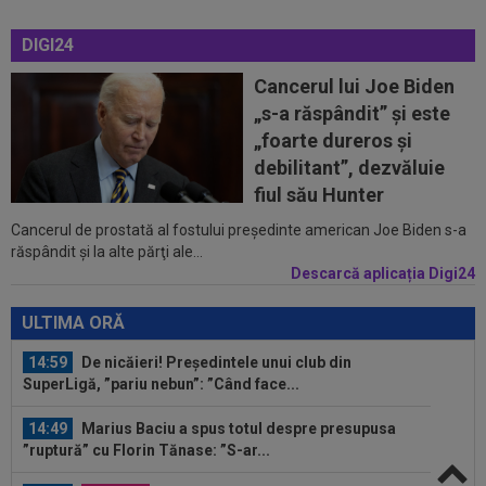
14:14
VIDEO
Rareș Pieleanu, campion la Curtea de
DIGI24
Argeș, după 6-2, 6-1 cu Giannicola Misasi
Cancerul lui Joe Biden
14:10
OFICIAL
Surpriză! Jucătorul dorit de Gigi
„s-a răspândit” şi este
Becali, care ”poate juca la orice echipă din...
„foarte dureros și
14:08
VIDEO
Radu Naum a rămas ”mască”, după ce
debilitant”, dezvăluie
l-a auzit pe antrenorul de la FC Voluntari...
fiul său Hunter
Cancerul de prostată al fostului preşedinte american Joe Biden s-a
13:47
Antrenorul lui Union SG a dat verdictul, după ce
răspândit şi la alte părţi ale...
Darius Olaru a fost rezervă și...
Descarcă aplicația Digi24
15:06
Sepsi - FCSB | LIVE VIDEO, luni, 21:30, DGS 1.
Roș-albaștrii, ”ca acasă” la...
ULTIMA ORĂ
14:59
De nicăieri! Președintele unui club din
SuperLigă, ”pariu nebun”: ”Când face...
14:49
Marius Baciu a spus totul despre presupusa
”ruptură” cu Florin Tănase: ”S-ar...