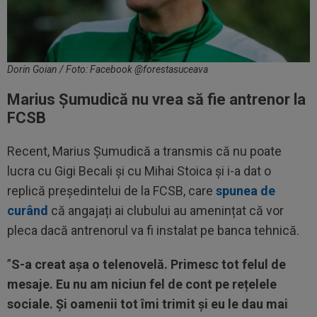
Dorin Goian / Foto: Facebook @forestasuceava
Marius Șumudică nu vrea să fie antrenor la
FCSB
Recent, Marius Șumudică a transmis că nu poate
lucra cu Gigi Becali și cu Mihai Stoica și i-a dat o
replică președintelui de la FCSB, care
spunea de
curând
că angajați ai clubului au amenințat că vor
pleca dacă antrenorul va fi instalat pe banca tehnică.
”
S-a creat așa o telenovelă. Primesc tot felul de
mesaje. Eu nu am niciun fel de cont pe rețelele
sociale. Și oamenii tot îmi trimit și eu le dau mai