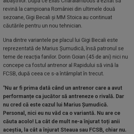
albaștrilor. După ce Elias Charalambous a ezitat să
revină la campioana României din ultimele două
sezoane, Gigi Becali și MM Stoica au continuat
căutările pentru un nou tehnician.
Una dintre variantele pe placul lui Gigi Becali este
reprezentată de Marius Șumudică, însă patronul se
teme de reacția fanilor. Dorin Goian (45 de ani) nici nu
concepe ca fostul antrenor al Rapidului să vină la
FCSB, după ceea ce s-a întâmplat în trecut.
"Nu ar fi prima dată când un antrenor care a avut
performanțe ca jucător să antreneze o rivală. Dar
nu cred că este cazul lui Marius Șumudică.
Personal, nici eu nu văd ca o variantă. Nu are ce
căuta acolo! La cât de mult ne-a înjurat toți anii
aceștia, la cât a înjurat Steaua sau FCSB, chiar nu.