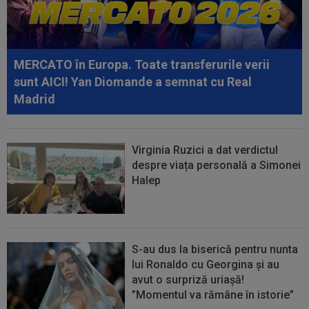
”ruptură” cu Florin Tănase: ”S-ar...
14:36
OFICIAL
România și-a anunțat lotul pentru
Campionatul European de la Zagreb
MERCATO în Europa. Toate transferurile verii
14:14
VIDEO
Rareș Pieleanu, campion la Curtea de
sunt AICI! Yan Diomande a semnat cu Real
Argeș, după 6-2, 6-1 cu Giannicola Misasi
Madrid
Virginia Ruzici a dat verdictul
despre viața personală a Simonei
Halep
S-au dus la biserică pentru nunta
lui Ronaldo cu Georgina și au
avut o surpriză uriașă!
”Momentul va rămâne în istorie”