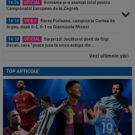
14:36
OFICIAL
România și-a anunțat lotul pentru
Campionatul European de la Zagreb
14:14
VIDEO
Rareș Pieleanu, campion la Curtea de
Argeș, după 6-2, 6-1 cu Giannicola Misasi
14:10
OFICIAL
Surpriză! Jucătorul dorit de Gigi
Becali, care ”poate juca la orice echipă din...
Vezi ultimele ştiri
14:08
VIDEO
Radu Naum a rămas ”mască”, după ce
l-a auzit pe antrenorul de la FC Voluntari...
TOP ARTICOLE
13:47
Antrenorul lui Union SG a dat verdictul, după ce
Darius Olaru a fost rezervă și...
15:06
Sepsi - FCSB | LIVE VIDEO, luni, 21:30, DGS 1.
Roș-albaștrii, ”ca acasă” la...
14:59
De nicăieri! Președintele unui club din
SuperLigă, ”pariu nebun”: ”Când face...
14:49
Marius Baciu a spus totul despre presupusa