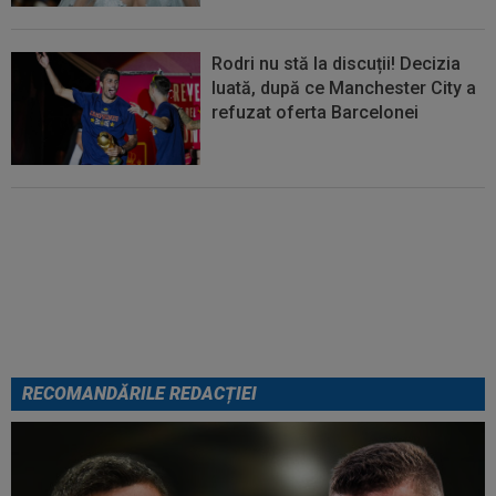
Rodri nu stă la discuții! Decizia
luată, după ce Manchester City a
refuzat oferta Barcelonei
Cel mai bine plătit jucător din
SuperLigă a devenit liber! Gigi
Becali spunea: ”Pregătesc o
bombă! Bani mulți”
RECOMANDĂRILE REDACȚIEI