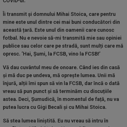
COVID-ul.
Îi transmit și domnului Mihai Stoica, care pentru
mine este unul dintre cei mai buni conducători din
această țară. Este unul din oamenii care cunosc
fotbal. Nu e nevoie să-mi transmită mie sau opiniei
publice sau celor care pe stradă, sunt mulți care mă
opresc. ‘Hai, Șumi, la FCSB, vino la FCSB!’
Vă dau cuvântul meu de onoare. Când ies din casă
și mă duc pe undeva, mă oprește lumea. Unii mă
înjură, alții îmi spun să vin la FCSB, dar încă o dată
vreau să pun punct și să terminăm cu discuțiile
astea. Deci, Șumudică, în momentul de față, nu va
putea lucra cu Gigi Becali și cu Mihai Stoica.
Să stea lumea liniștită. Eu nu vreau să intru în