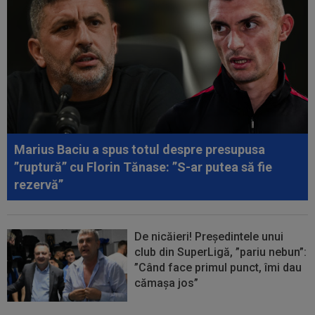
Marius Baciu a spus totul despre presupusa
”ruptură” cu Florin Tănase: ”S-ar putea să fie
rezervă”
De nicăieri! Președintele unui
club din SuperLigă, ”pariu nebun”:
”Când face primul punct, îmi dau
cămașa jos”