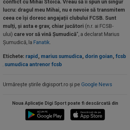
conflict cu Mihai Stoica. Vreau să îi spun un singur
lucru: dragul meu Mihai, nu e nevoie să transmitem
ceea ce își doresc angajații clubului FCSB. Sunt
mulți, și asta e grav, chiar jucători
(n.r. ai FCSB-
ului)
care vor să vină Șumudică
”, a declarat Marius
Șumudică, la
Fanatik
.
Etichete:
rapid
,
marius sumudica
,
dorin goian
,
fcsb
,
sumudica antrenor fcsb
Urmărește știrile digisport.ro și pe
Google News
Noua Aplicaţie Digi Sport poate fi descărcată din
14:36
OFICIAL
România și-a anunțat lotul pentru
Campionatul European de la Zagreb