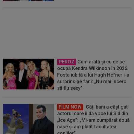
EXCLUSIV
Florin Prunea a
dezvăluit cum l-a convins Ioan
Varga pe Marius Șumudică să o
preia pe CFR
PEROZ
Cum arată și cu ce se
ocupă Kendra Wilkinson în 2026.
Fosta iubită a lui Hugh Hefner i-a
surprins pe fani: „Nu mai încerc
să fiu sexy”
FILM NOW
Câți bani a câștigat
actorul care îi dă voce lui Sid din
„Ice Age”: „Mi-am cumpărat două
case și am plătit facultatea
copiilor”