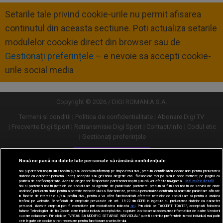
Setarile tale privind cookie-urile nu permit afisarea
continutul din aceasta sectiune. Poti actualiza setarile
modulelor coookie direct din browser sau de
Gestionați preferințele
– e nevoie sa accepti cookie-
urile social media
Copyright © 2026 / DIGI ROMANIA S.A.
Termeni si conditii
Politica de confidentialitate
Abonare Digi TV
Frecvente Digi Sport
Retransmisie Digi Sport
Contact/Info
Codul etic
Gestionați preferințele
Versiune desktop
Nouă ne pasă ca datele tale personale să rămână confidențiale
Noi și partenerii noștri
30
stocăm și/sau accesăm informații pe dispozitivul dvs., precum identificatorii cookie unici pentru prelucrarea
datelor cu caracter personal. Puteți accepta sau gestiona alegerile dvs. făcând clic mai jos sau în orice moment, pe pagina cu
politica de confidențialitate. Aceste alegeri vor fi raportate partenerilor noștri și nu vă vor afecta navigarea.
Mai multe detalii
Noi si partenerii nostri (retelele de socializare si agentiile de publicitate partenere, precum si furnizorii nostri de servicii de date
analitice) prelucram date pentru a permite website-ului sa functioneze, pentru a personaliza continutul si anunturile publicitare afisate
in functie de interesele si/sau profilul dvs., pentru a va oferi functionalitati aferente retelelor de socializare si pentru a analiza
traficul pe website. Beneficiati de drepturile prevazute de art. 15-22 din GDPR in legatura cu prelucrarea datelor cu caracter
personal. Aceste drepturi pot fi exercitate prin modalitatea indicata
aici
. Prin click pe “ACCEPT TOATE”, acceptati folosirea
tuturor Tehnologiilor de tip Cookie, care implica inclusiv acceptul dvs. cu privire la stocarea/accesarea informatiilor de catre Vendor-ii
cu care colaboram. Prin click pe “VREAU SA MODIFIC SETARILE INDIVIDUAL” puteti schimba preferintele in mod individual, mai putin
cele legate de cookie strict necesare pentru functionarea website-ului.