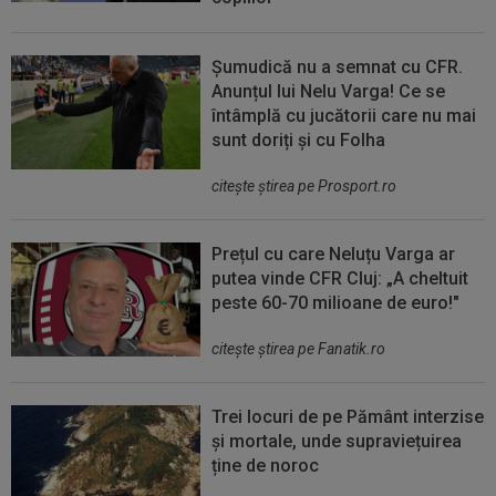
Șumudică nu a semnat cu CFR.
Anunțul lui Nelu Varga! Ce se
întâmplă cu jucătorii care nu mai
sunt doriți și cu Folha
citeşte ştirea pe Prosport.ro
Prețul cu care Neluțu Varga ar
putea vinde CFR Cluj: „A cheltuit
peste 60-70 milioane de euro!"
citeşte ştirea pe Fanatik.ro
Trei locuri de pe Pământ interzise
și mortale, unde supraviețuirea
ține de noroc