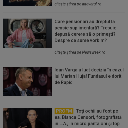
citeşte ştirea pe adevarul.ro
Care pensionari au dreptul la
pensie suplimentară? Trebuie
depusă cerere să o primești?
Despre ce sume vorbim?
citeşte ştirea pe Newsweek.ro
Ioan Varga a luat decizia în cazul
lui Marian Huja! Fundașul e dorit
de Rapid
PROFM
Toți ochii au fost pe
ea. Bianca Censori, fotografiată
în L.A., în micro pantaloni și top