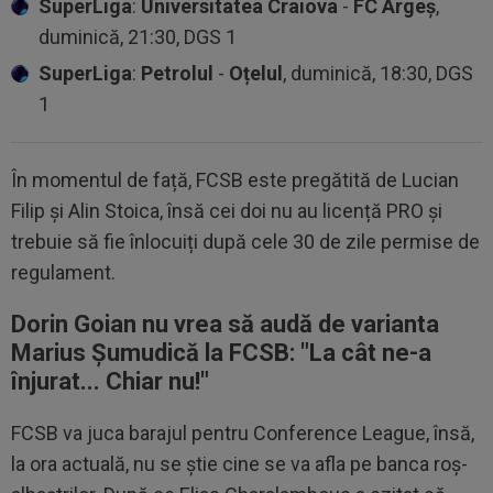
SuperLiga
:
Universitatea Craiova
-
FC Argeș
,
duminică, 21:30, DGS 1
SuperLiga
:
Petrolul
-
Oțelul
, duminică, 18:30, DGS
1
În momentul de față, FCSB este pregătită de Lucian
Filip și Alin Stoica, însă cei doi nu au licență PRO și
trebuie să fie înlocuiți după cele 30 de zile permise de
regulament.
Dorin Goian nu vrea să audă de varianta
Marius Șumudică la FCSB: "La cât ne-a
înjurat... Chiar nu!"
FCSB va juca barajul pentru Conference League, însă,
la ora actuală, nu se știe cine se va afla pe banca roș-