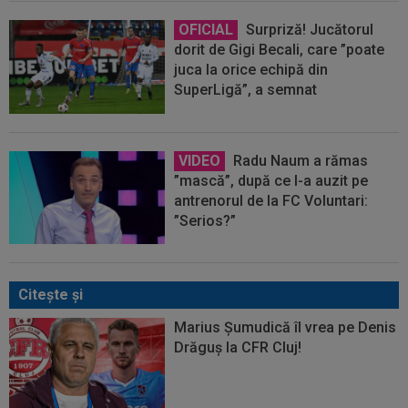
OFICIAL
Surpriză! Jucătorul
dorit de Gigi Becali, care ”poate
juca la orice echipă din
SuperLigă”, a semnat
VIDEO
Radu Naum a rămas
”mască”, după ce l-a auzit pe
antrenorul de la FC Voluntari:
”Serios?”
Citeşte şi
Marius Șumudică îl vrea pe Denis
Drăguș la CFR Cluj!