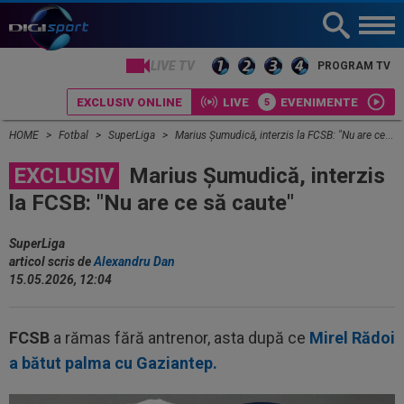
LIVE TV
PROGRAM TV
EXCLUSIV ONLINE
LIVE
EVENIMENTE
HOME
Fotbal
SuperLiga
Marius Șumudică, interzis la FCSB: "Nu are ce să caute"
EXCLUSIV
Marius Șumudică, interzis
la FCSB: "Nu are ce să caute"
SuperLiga
articol scris de
Alexandru Dan
15.05.2026, 12:04
FCSB
a rămas fără antrenor, asta după ce
Mirel Rădoi
a bătut palma cu Gaziantep.