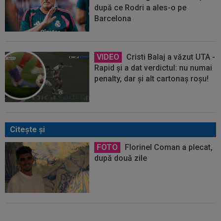
după ce Rodri a ales-o pe
Barcelona
VIDEO
Cristi Balaj a văzut UTA -
Rapid și a dat verdictul: nu numai
penalty, dar și alt cartonaș roșu!
Citeşte şi
FOTO
Florinel Coman a plecat,
după două zile
EXCLUSIV
Gigi Becali i-a dat