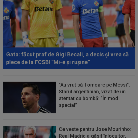
Gata: făcut praf de Gigi Becali, a decis și vrea să
plece de la FCSB! ”Mi-e și rușine”
”Au vrut să-l omoare pe Messi”.
Starul argentinian, vizat de un
atentat cu bombă: ”În mod
special”
Ce veste pentru Jose Mourinho:
Real Madrid a găsit înlocuitor,