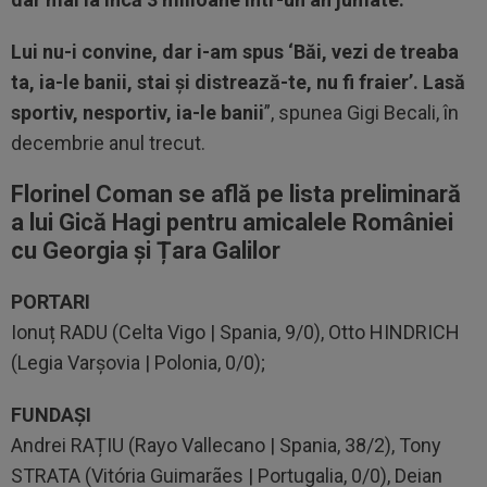
Lui nu-i convine, dar i-am spus ‘Băi, vezi de treaba
ta, ia-le banii, stai și distrează-te, nu fi fraier’. Lasă
sportiv, nesportiv, ia-le banii
”, spunea Gigi Becali, în
decembrie anul trecut.
Florinel Coman se află pe lista preliminară
a lui Gică Hagi pentru amicalele României
cu Georgia și Țara Galilor
PORTARI
Ionuț RADU (Celta Vigo | Spania, 9/0), Otto HINDRICH
(Legia Varșovia | Polonia, 0/0);
FUNDAȘI
Andrei RAȚIU (Rayo Vallecano | Spania, 38/2), Tony
STRATA (Vitória Guimarães | Portugalia, 0/0), Deian