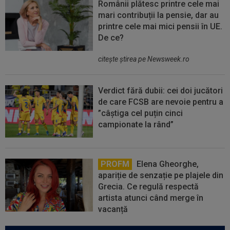
Românii plătesc printre cele mai
mari contribuții la pensie, dar au
printre cele mai mici pensii în UE.
De ce?
citeşte ştirea pe Newsweek.ro
Verdict fără dubii: cei doi jucători
de care FCSB are nevoie pentru a
”câștiga cel puțin cinci
campionate la rând”
PROFM
Elena Gheorghe,
apariție de senzație pe plajele din
Grecia. Ce regulă respectă
artista atunci când merge în
vacanță