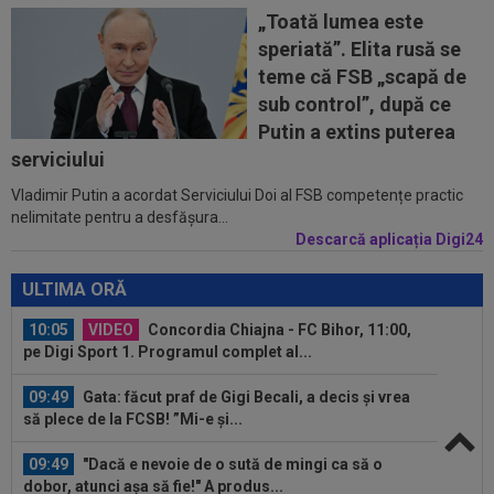
anunțat
„Toată lumea este
speriată”. Elita rusă se
09:31
Jucătorul lui Inter, cucerit de Cristi Chivu, chiar
teme că FSB „scapă de
dacă i-a schimbat poziția...
sub control”, după ce
09:20
VIDEO
Cristi Balaj a văzut UTA - Rapid și a
Putin a extins puterea
dat verdictul: nu numai penalty, dar și...
serviciului
Vladimir Putin a acordat Serviciului Doi al FSB competențe practic
10:11
”Au vrut să-l omoare pe Messi”. Starul
nelimitate pentru a desfășura...
argentinian, vizat de un atentat cu...
Descarcă aplicația Digi24
10:05
Ce veste pentru Jose Mourinho: Real Madrid a
găsit înlocuitor, după ce Rodri a...
ULTIMA ORĂ
10:05
VIDEO
Concordia Chiajna - FC Bihor, 11:00,
pe Digi Sport 1. Programul complet al...
09:49
Gata: făcut praf de Gigi Becali, a decis și vrea
să plece de la FCSB! ”Mi-e și...
09:49
"Dacă e nevoie de o sută de mingi ca să o
dobor, atunci așa să fie!" A produs...