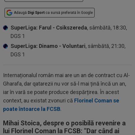
Adaugă
Digi Sport
ca sursă preferată în Google
SuperLiga: Farul - Csikszereda
, sâmbătă, 18:30,
DGS 1
SuperLiga: Dinamo - Voluntari
, sâmbătă, 21:30,
DGS 1
Internaționalul român mai are un an de contract cu Al-
Gharafa, dar qatarezii nu vor să-l mai țină încă un an,
iar în vară se poate produce despărțirea. În acest
context, au existat zvonuri că
Florinel Coman se
poate întoarce la FCSB
.
Mihai Stoica, despre o posibilă revenire a
lui Florinel Coman la FCSB: ”Dar când ai