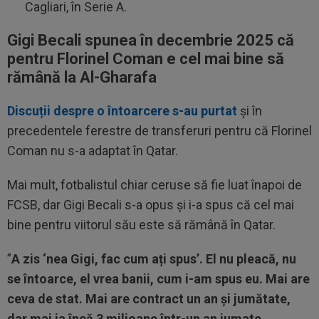
Cagliari, în Serie A.
Gigi Becali spunea în decembrie 2025 că
pentru Florinel Coman e cel mai bine să
rămână la Al-Gharafa
Discuții despre o întoarcere s-au purtat
și în
precedentele ferestre de transferuri pentru că Florinel
Coman nu s-a adaptat în Qatar.
Mai mult, fotbalistul chiar ceruse să fie luat înapoi de
FCSB, dar Gigi Becali s-a opus și i-a spus că cel mai
bine pentru viitorul său este să rămână în Qatar.
”
A zis ‘nea Gigi, fac cum ați spus’. El nu pleacă, nu
se întoarce, el vrea banii, cum i-am spus eu. Mai are
ceva de stat. Mai are contract un an și jumătate,
dar mai ia încă 3 milioane într-un an jumate.