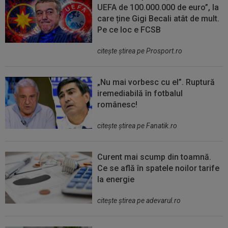
UEFA de 100.000.000 de euro”, la
care ține Gigi Becali atât de mult.
Pe ce loc e FCSB
citeşte ştirea pe Prosport.ro
„Nu mai vorbesc cu el”. Ruptură
iremediabilă în fotbalul
românesc!
citeşte ştirea pe Fanatik.ro
Curent mai scump din toamnă.
Ce se află în spatele noilor tarife
la energie
citeşte ştirea pe adevarul.ro