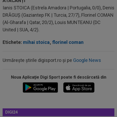
ATACANȚI
Ianis STOICA (Estrela Amadora | Portugalia, 0/0), Denis
DRĂGUȘ (Gaziantep FK | Turcia, 27/7), Florinel COMAN
(Al-Gharafa | Qatar, 20/2), Louis MUNTEANU (DC
United | SUA, 4/2).
Etichete:
mihai stoica
,
florinel coman
Urmărește știrile digisport.ro și pe
Google News
Noua Aplicaţie Digi Sport poate fi descărcată din
09:49
Gata: făcut praf de Gigi Becali, a decis și vrea
să plece de la FCSB! ”Mi-e și...
09:49
"Dacă e nevoie de o sută de mingi ca să o
dobor, atunci așa să fie!" A produs...
DIGI24
09:34
OFICIAL
Transferul lui Marco Dulca a fost