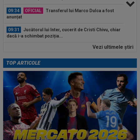
09:34
OFICIAL
Transferul lui Marco Dulca a fost
anunțat
09:31
Jucătorul lui Inter, cucerit de Cristi Chivu, chiar
dacă i-a schimbat poziția...
Vezi ultimele ştiri
09:20
VIDEO
Cristi Balaj a văzut UTA - Rapid și a
dat verdictul: nu numai penalty, dar și...
TOP ARTICOLE
10:11
”Au vrut să-l omoare pe Messi”. Starul
argentinian, vizat de un atentat cu...
10:05
Ce veste pentru Jose Mourinho: Real Madrid a
găsit înlocuitor, după ce Rodri a...
10:05
VIDEO
Concordia Chiajna - FC Bihor, 11:00,
pe Digi Sport 1. Programul complet al...
09:49
Gata: făcut praf de Gigi Becali, a decis și vrea
să plece de la FCSB! ”Mi-e și...