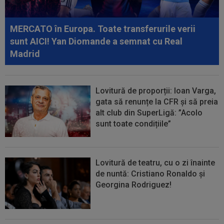
09:49
"Dacă e nevoie de o sută de mingi ca să o
dobor, atunci așa să fie!" A produs...
MERCATO în Europa. Toate transferurile verii
sunt AICI! Yan Diomande a semnat cu Real
Madrid
Lovitură de proporții: Ioan Varga,
gata să renunțe la CFR și să preia
alt club din SuperLigă: ”Acolo
sunt toate condițiile”
Lovitură de teatru, cu o zi înainte
de nuntă: Cristiano Ronaldo și
Georgina Rodriguez!