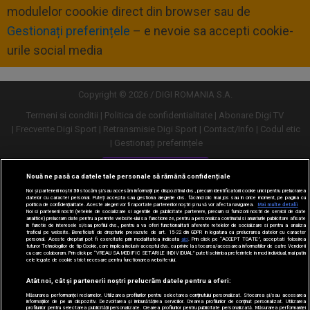
modulelor coookie direct din browser sau de
Gestionați preferințele
– e nevoie sa accepti cookie-
urile social media
Copyright © 2026 / DIGI ROMANIA S.A.
Termeni si conditii
Politica de confidentialitate
Abonare Digi TV
Frecvente Digi Sport
Retransmisie Digi Sport
Contact/Info
Codul etic
Gestionați preferințele
Versiune desktop
Nouă ne pasă ca datele tale personale să rămână confidențiale
Noi și partenerii noștri
30
stocăm și/sau accesăm informații pe dispozitivul dvs., precum identificatorii cookie unici pentru prelucrarea
datelor cu caracter personal. Puteți accepta sau gestiona alegerile dvs. făcând clic mai jos sau în orice moment, pe pagina cu
politica de confidențialitate. Aceste alegeri vor fi raportate partenerilor noștri și nu vă vor afecta navigarea.
Mai multe detalii
Noi si partenerii nostri (retelele de socializare si agentiile de publicitate partenere, precum si furnizorii nostri de servicii de date
analitice) prelucram date pentru a permite website-ului sa functioneze, pentru a personaliza continutul si anunturile publicitare afisate
in functie de interesele si/sau profilul dvs., pentru a va oferi functionalitati aferente retelelor de socializare si pentru a analiza
traficul pe website. Beneficiati de drepturile prevazute de art. 15-22 din GDPR in legatura cu prelucrarea datelor cu caracter
personal. Aceste drepturi pot fi exercitate prin modalitatea indicata
aici
. Prin click pe “ACCEPT TOATE”, acceptati folosirea
tuturor Tehnologiilor de tip Cookie, care implica inclusiv acceptul dvs. cu privire la stocarea/accesarea informatiilor de catre Vendor-ii
cu care colaboram. Prin click pe “VREAU SA MODIFIC SETARILE INDIVIDUAL” puteti schimba preferintele in mod individual, mai putin
cele legate de cookie strict necesare pentru functionarea website-ului.
Atât noi, cât și partenerii noștri prelucrăm datele pentru a oferi:
Măsurarea performanței reclamelor. Utilizarea profilurilor pentru selectarea conținutului personalizat. Stocarea și/sau accesarea
informațiilor de pe un dispozitiv. Dezvoltarea și îmbunătățirea serviciilor. Crearea profilurilor de conținut personalizat. Utilizarea
profilurilor pentru selectarea publicității personalizate. Crearea profilurilor pentru publicitate personalizată. Măsurarea performanței