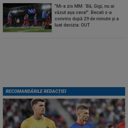
”Mi-a zis MM: `Bă, Gigi, nu ai
văzut așa ceva!”. Becali s-a
convins după 29 de minute și a
luat decizia: OUT
EXCLUSIV
Ar fi transferul verii!
Ilie Dumitrescu i-a spus lui Gigi
Becali pe cine să ia la FCSB
RECOMANDĂRILE REDACȚIEI