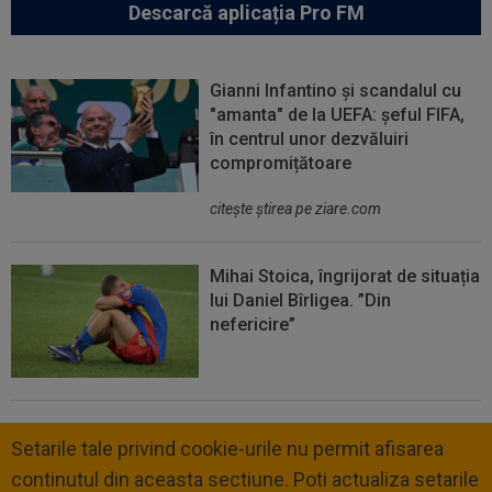
Descarcă aplicația Pro FM
Gianni Infantino și scandalul cu
"amanta" de la UEFA: șeful FIFA,
în centrul unor dezvăluiri
compromițătoare
citeşte ştirea pe ziare.com
Mihai Stoica, îngrijorat de situația
lui Daniel Bîrligea. ”Din
nefericire”
Setarile tale privind cookie-urile nu permit afisarea
continutul din aceasta sectiune. Poti actualiza setarile