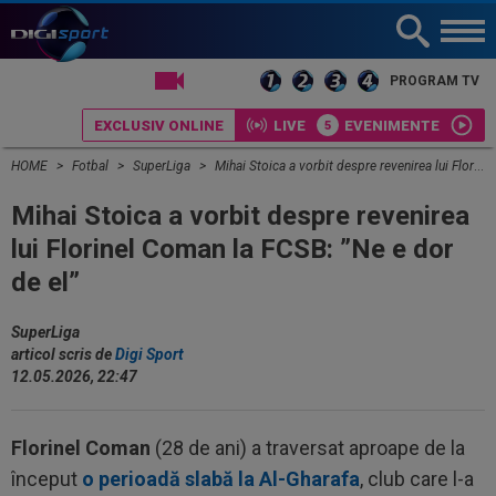
LIVE TV
PROGRAM TV
EXCLUSIV ONLINE
LIVE
EVENIMENTE
HOME
Fotbal
SuperLiga
Mihai Stoica a vorbit despre revenirea lui Florinel Coman la FCSB: ”Ne e dor de el”
Mihai Stoica a vorbit despre revenirea
lui Florinel Coman la FCSB: ”Ne e dor
de el”
SuperLiga
articol scris de
Digi Sport
12.05.2026, 22:47
Florinel Coman
(28 de ani) a traversat aproape de la
început
o perioadă slabă la Al-Gharafa
, club care l-a