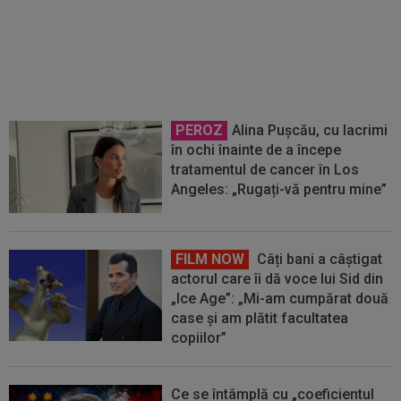
replica lui Mihai Stoica: ”Chiar mă
gândesc”
PEROZ
Alina Pușcău, cu lacrimi
în ochi înainte de a începe
tratamentul de cancer în Los
Angeles: „Rugați-vă pentru mine”
FILM NOW
Câți bani a câștigat
actorul care îi dă voce lui Sid din
„Ice Age”: „Mi-am cumpărat două
case și am plătit facultatea
copiilor”
Ce se întâmplă cu „coeficientul