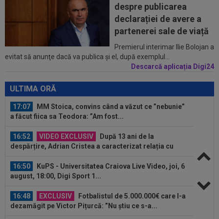
despre publicarea
17:16
FIFA încă datorează cluburilor 215 milioane de
declarației de avere a
euro după Campionatul Mondial al...
partenerei sale de viață
17:15
Ioan Varga a făcut anunțul despre transferul lui
Premierul interimar Ilie Bolojan a
evitat să anunţe dacă va publica şi el, după exemplul...
Billel Omrani la CFR Cluj
Descarcă aplicația Digi24
17:09
Dur! România a pierdut la scor în fața Franței,
la Campionatul Mondial. Singura...
ULTIMA ORĂ
17:07
MM Stoica, convins când a văzut ce ”nebunie”
a făcut fiica sa Teodora: ”Am fost...
16:52
VIDEO EXCLUSIV
După 13 ani de la
despărțire, Adrian Cristea a caracterizat relația cu
Bianca...
16:50
KuPS - Universitatea Craiova Live Video, joi, 6
august, 18:00, Digi Sport 1...
16:48
EXCLUSIV
Fotbalistul de 5.000.000€ care l-a
dezamăgit pe Victor Pițurcă: ”Nu știu ce s-a...