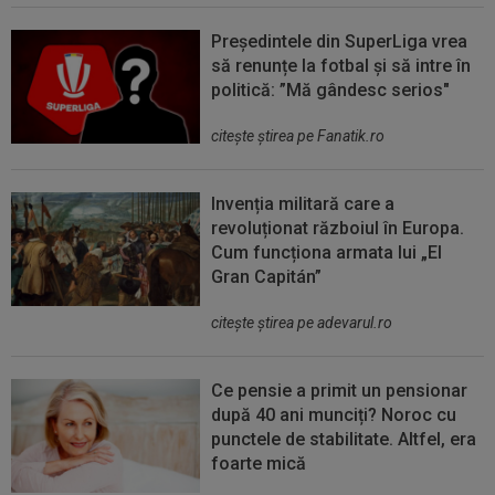
Președintele din SuperLiga vrea
să renunțe la fotbal și să intre în
politică: ”Mă gândesc serios"
citeşte ştirea pe Fanatik.ro
Invenția militară care a
revoluționat războiul în Europa.
Cum funcționa armata lui „El
Gran Capitán”
citeşte ştirea pe adevarul.ro
Ce pensie a primit un pensionar
după 40 ani munciți? Noroc cu
punctele de stabilitate. Altfel, era
foarte mică