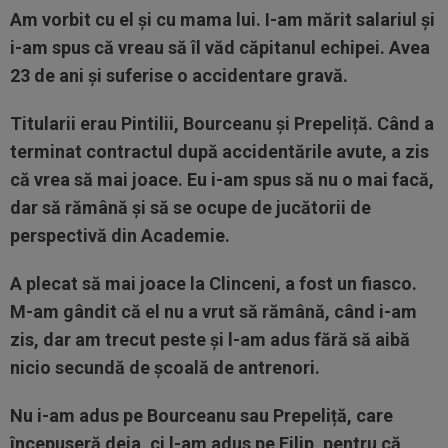
Am vorbit cu el și cu mama lui. I-am mărit salariul și
i-am spus că vreau să îl văd căpitanul echipei. Avea
23 de ani și suferise o accidentare gravă.
Titularii erau Pintilii, Bourceanu și Prepeliță. Când a
terminat contractul după accidentările avute, a zis
că vrea să mai joace. Eu i-am spus să nu o mai facă,
dar să rămână și să se ocupe de jucătorii de
perspectivă din Academie.
A plecat să mai joace la Clinceni, a fost un fiasco.
M-am gândit că el nu a vrut să rămână, când i-am
zis, dar am trecut peste și l-am adus fără să aibă
nicio secundă de școală de antrenori.
Nu i-am adus pe Bourceanu sau Prepeliță, care
începuseră deja, ci l-am adus pe Filip, pentru că