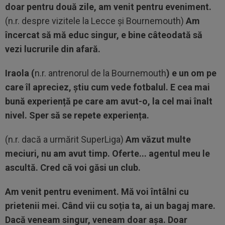
doar pentru două zile, am venit pentru eveniment.
(n.r. despre vizitele la Lecce și Bournemouth)
Am
încercat să mă educ singur, e bine câteodată să
vezi lucrurile din afară.
Iraola (
n.r. antrenorul de la Bournemouth
) e un om pe
care îl apreciez, știu cum vede fotbalul. E cea mai
bună experiență pe care am avut-o, la cel mai înalt
nivel. Sper să se repete experiența.
(n.r. dacă a urmărit SuperLiga)
Am văzut multe
meciuri, nu am avut timp.
Oferte... agentul meu le
ascultă. Cred că voi găsi un club.
Am venit pentru eveniment. Mă voi întâlni cu
prietenii mei. Când vii cu soția ta, ai un bagaj mare.
Dacă veneam singur, veneam doar așa. Doar