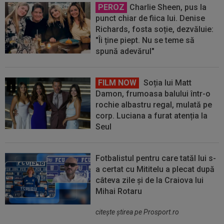
PEROZ
Charlie Sheen, pus la
punct chiar de fiica lui. Denise
Richards, fosta soție, dezvăluie:
"Îi ține piept. Nu se teme să
spună adevărul"
FILM NOW
Soția lui Matt
Damon, frumoasa balului într-o
rochie albastru regal, mulată pe
corp. Luciana a furat atenția la
Seul
Fotbalistul pentru care tatăl lui s-
a certat cu Mititelu a plecat după
câteva zile și de la Craiova lui
Mihai Rotaru
citeşte ştirea pe Prosport.ro