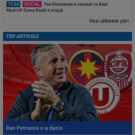
17:24
OFICIAL
Yan Diomande a semnat cu Real
Madrid! Suma finală e uriașă
Vezi ultimele ştiri
17:16
FIFA încă datorează cluburilor 215 milioane de
euro după Campionatul Mondial al...
TOP ARTICOLE
17:15
Ioan Varga a făcut anunțul despre transferul lui
Billel Omrani la CFR Cluj
17:09
Dur! România a pierdut la scor în fața Franței,
la Campionatul Mondial. Singura...
17:07
MM Stoica, convins când a văzut ce ”nebunie”
a făcut fiica sa Teodora: ”Am fost...
Dan Petrescu s-a decis