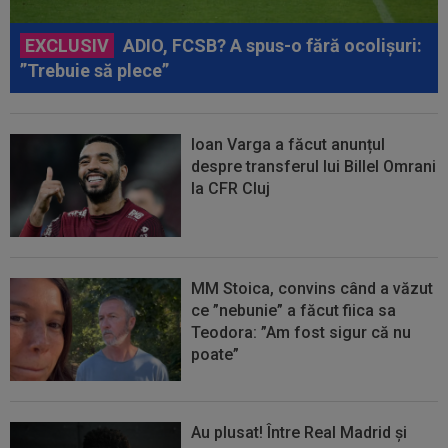
EXCLUSIV
ADIO, FCSB? A spus-o fără ocolișuri:
”Trebuie să plece”
Ioan Varga a făcut anunțul
despre transferul lui Billel Omrani
la CFR Cluj
MM Stoica, convins când a văzut
ce ”nebunie” a făcut fiica sa
Teodora: ”Am fost sigur că nu
poate”
Au plusat! Între Real Madrid și