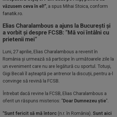
văzusem ceva în el!”
, a spus Mihai Stoica, conform
fanatik.ro
.
Elias Charalambous a ajuns la București și
a vorbit și despre FCSB: ”
Mă voi întâlni cu
prietenii mei”
Luni, 27 aprilie, Elias Charalambous a revenit în
România și urmează să participe în următoarele zile la
un eveniment care nu are legătură cu sportul. Totuși,
Gigi Becali îl așteaptă pe antrenor la discuții, pentru a-l
convinge să revină la FCSB.
Întrebat dacă revine la FCSB, Elias Charalambous a
oferit un răspuns misterios: "
Doar Dumnezeu știe
".
"Sunt fericit să mă întorc
(n.r. în România).
Sunt aici