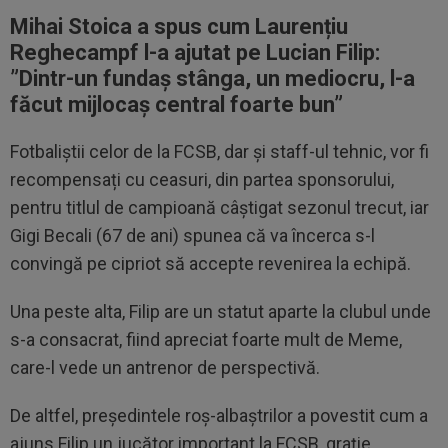
Mihai Stoica a spus cum Laurențiu
Reghecampf l-a ajutat pe Lucian Filip:
”D
intr-un fundaș stânga, un mediocru, l-a
făcut mijlocaș central foarte bun”
Fotbaliștii celor de la FCSB, dar și staff-ul tehnic, vor fi
recompensați cu ceasuri, din partea sponsorului,
pentru titlul de campioană câștigat sezonul trecut, iar
Gigi Becali (67 de ani) spunea că va încerca s-l
convingă pe cipriot să accepte revenirea la echipă.
Una peste alta, Filip are un statut aparte la clubul unde
s-a consacrat, fiind apreciat foarte mult de Meme,
care-l vede un antrenor de perspectivă.
De altfel, președintele roș-albaștrilor a povestit cum a
ajuns Filip un jucător important la FCSB, grație