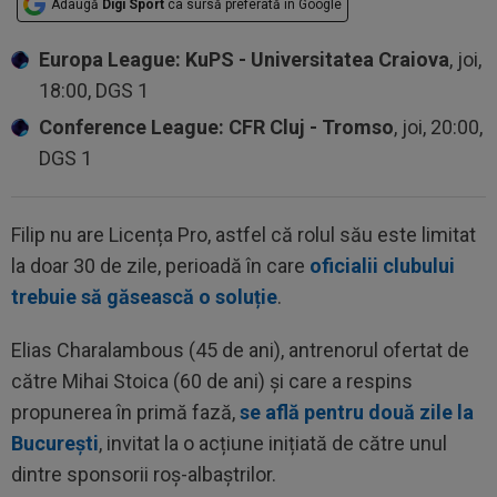
Adaugă
Digi Sport
ca sursă preferată în Google
Europa League: KuPS - Universitatea Craiova
, joi,
18:00, DGS 1
Conference League: CFR Cluj - Tromso
, joi, 20:00,
DGS 1
Filip nu are Licența Pro, astfel că rolul său este limitat
la doar 30 de zile, perioadă în care
oficialii clubului
trebuie să găsească o soluție
.
Elias Charalambous (45 de ani), antrenorul ofertat de
către Mihai Stoica (60 de ani) și care a respins
propunerea în primă fază,
se află pentru două zile la
București
, invitat la o acțiune inițiată de către unul
dintre sponsorii roș-albaștrilor.