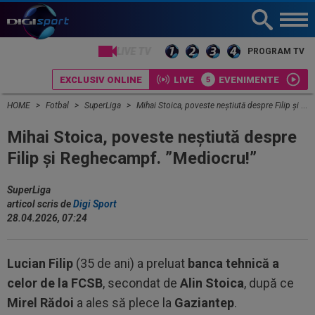
LIVE TV
PROGRAM TV
EXCLUSIV ONLINE
LIVE
EVENIMENTE
HOME
Fotbal
SuperLiga
Mihai Stoica, poveste neștiută despre Filip și Reghecampf. ”Mediocru!”
Mihai Stoica, poveste neștiută despre
Filip și Reghecampf. ”Mediocru!”
SuperLiga
articol scris de
Digi Sport
28.04.2026, 07:24
Lucian Filip
(35 de ani) a preluat
banca tehnică a
celor de la FCSB
, secondat de
Alin Stoica
, după ce
Mirel Rădoi
a ales să plece la
Gaziantep
.