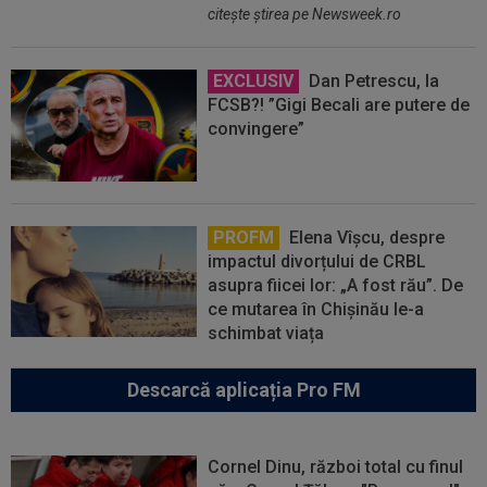
citeşte ştirea pe Newsweek.ro
EXCLUSIV
Dan Petrescu, la
FCSB?! ”Gigi Becali are putere de
convingere”
PROFM
Elena Vîșcu, despre
impactul divorțului de CRBL
asupra fiicei lor: „A fost rău”. De
ce mutarea în Chișinău le-a
schimbat viața
Descarcă aplicația Pro FM
Cornel Dinu, război total cu finul