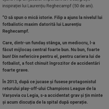
inspirației lui Laurențiu Reghecampf (50 de ani).
”O să spun o mică istorie. Filip a ajuns la nivelul lui
fotbalistic maxim datorită lui Laurențiu
Reghecampf.
Care, dintr-un fundaș stânga, un mediocru, l-a
făcut mijlocaș central foarte bun. Nu bun, foarte
bun! Din nefericire pentru el, pentru cariera lui de
fotbalist, a fost chinuit îngrozitor de accidentări
foarte grave.
În 2013, după ce jucase și fusese protagonistul
returului play-off-ului Champions League de la
Varșovia cu Legia, s-a accidentat grav și țin minte
și acum discuția de la spital după operație.