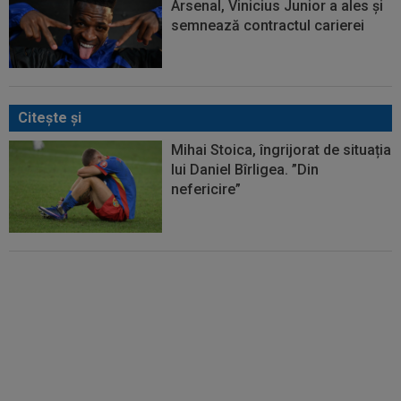
Arsenal, Vinicius Junior a ales și
semnează contractul carierei
Citeşte şi
Mihai Stoica, îngrijorat de situația
lui Daniel Bîrligea. ”Din
nefericire”
Mihai Stoica nu-l mai înțelege pe
Gigi Becali: ”Să ne hotărâm!”