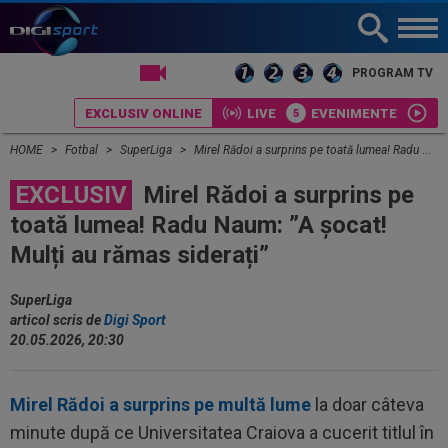
LIVE TV
PROGRAM TV
EXCLUSIV ONLINE
LIVE
EVENIMENTE
HOME
Fotbal
SuperLiga
Mirel Rădoi a surprins pe toată lumea! Radu Naum: ”A șocat! Mulți au rămas siderați”
EXCLUSIV
Mirel Rădoi a surprins pe
toată lumea! Radu Naum: ”A șocat!
Mulți au rămas siderați”
SuperLiga
articol scris de
Digi Sport
20.05.2026, 20:30
Mirel Rădoi a surprins pe multă lume
la doar câteva
minute după ce Universitatea Craiova a cucerit titlul în