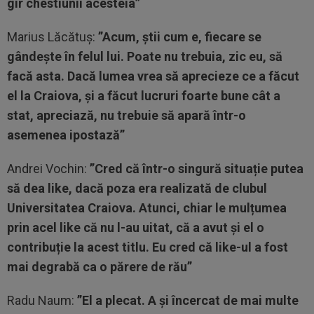
gir chestiunii acesteia”
Marius Lăcătuș:
”Acum, știi cum e, fiecare se
gândește în felul lui. Poate nu trebuia, zic eu, să
facă asta. Dacă lumea vrea să aprecieze ce a făcut
el la Craiova, și a făcut lucruri foarte bune cât a
stat, apreciază, nu trebuie să apară într-o
asemenea ipostază”
Andrei Vochin:
”Cred că într-o singură situație putea
să dea like, dacă poza era realizată de clubul
Universitatea Craiova. Atunci, chiar le mulțumea
prin acel like că nu l-au uitat, că a avut și el o
contribuție la acest titlu. Eu cred că like-ul a fost
mai degrabă ca o părere de rău”
Radu Naum:
”El a plecat. A și încercat de mai multe