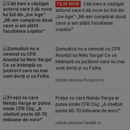
FILM NOW
Câți bani a câștigat
actorul care îi dă voce lui Sid din
„Ice Age”: „Mi-am cumpărat două
case și am plătit facultatea
copiilor”
Șumudică nu a semnat cu CFR.
Anunțul lui Nelu Varga! Ce se
întâmplă cu jucătorii care nu mai
sunt doriți și cu Folha
citeşte ştirea pe Prosport.ro
Prețul cu care Neluțu Varga ar
putea vinde CFR Cluj: „A cheltuit
peste 60-70 milioane de euro!"
citeşte ştirea pe Fanatik.ro