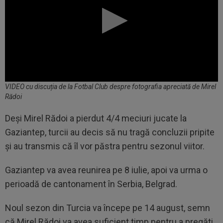
VIDEO cu discuția de la Fotbal Club despre fotografia apreciată de Mirel
Rădoi
Deși Mirel Rădoi a pierdut 4/4 meciuri jucate la
Gaziantep, turcii au decis să nu tragă concluzii pripite
și au transmis că îl vor păstra pentru sezonul viitor.
Gaziantep va avea reunirea pe 8 iulie, apoi va urma o
perioadă de cantonament în Serbia, Belgrad.
Noul sezon din Turcia va începe pe 14 august, semn
că Mirel Rădoi va avea suficient timp pentru a pregăti