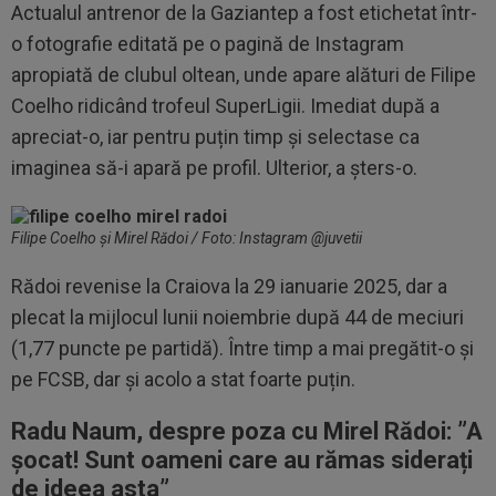
Actualul antrenor de la Gaziantep a fost etichetat într-
o fotografie editată pe o pagină de Instagram
apropiată de clubul oltean, unde apare alături de Filipe
Coelho ridicând trofeul SuperLigii. Imediat după a
apreciat-o, iar pentru puțin timp și selectase ca
imaginea să-i apară pe profil. Ulterior, a șters-o.
Filipe Coelho și Mirel Rădoi / Foto: Instagram @juvetii
Rădoi revenise la Craiova la 29 ianuarie 2025, dar a
plecat la mijlocul lunii noiembrie după 44 de meciuri
(1,77 puncte pe partidă). Între timp a mai pregătit-o și
pe FCSB, dar și acolo a stat foarte puțin.
Radu Naum, despre poza cu Mirel Rădoi: ”A
șocat! Sunt oameni care au rămas siderați
de ideea asta”