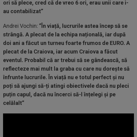
ori să plece, cred că de vreo 6 ori, erau unii care i-
au contabilizat”
Andrei Vochin:
”În viață, lucrurile astea încep să se
strângă. A plecat de la echipa națională, iar după
doi ani a făcut un turneu foarte frumos de EURO. A
plecat de la Craiova, iar acum Craiova a făcut
eventul. Probabil că ar trebui să se gândească, să
reflecteze mai mult la graba cu care nu dorește să
înfrunte lucrurile. În viață nu e totul perfect și nu
poți să ajungi să-ți atingi obiectivele dacă nu pleci
puțin capul, dacă nu încerci să-l înțelegi și pe
celălalt”