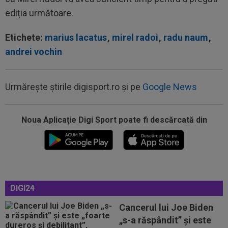
ediția următoare.
Etichete:
marius lacatus
,
mirel radoi
,
radu naum
,
andrei vochin
Urmărește știrile digisport.ro și pe
Google News
13:22
”Pachet de 6 cifre” + 50.000 de euro pentru
amanta lui Infantino? Comunicat...
Noua Aplicaţie Digi Sport poate fi descărcată din
13:01
Giovanni Becali a rămas ”interzis” când a aflat
ce i-a spus MM Stoica lui Gigi...
12:48
Sepsi - FCSB | LIVE VIDEO, luni, 21:30, DGS 1.
Roș-albaștrii, ”ca acasă” la...
12:43
Ce a spus Federico Valverde despre Jose
DIGI24
Mourinho, după meciul din Ungaria
Cancerul lui Joe Biden
12:42
OUT! Hansi Flick a anunțat trei plecări de la
„s-a răspândit” şi este
Barcelona