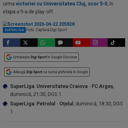
urma
victoriei cu Universitatea Cluj, scor 5-0
, în
etapa a 9-a de play-off.
Radu Naum / Foto: Captură Digi Sport
SUPERLIGA
Urmărește
Digi Sport
în Google Discover
Adaugă
Digi Sport
ca sursă preferată în Google
SuperLiga
:
Universitatea Craiova
-
FC Argeș
,
duminică, 21:30, DGS 1
SuperLiga
:
Petrolul
-
Oțelul
, duminică, 18:30, DGS
1