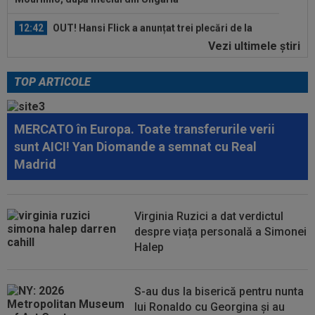
12:42
OUT! Hansi Flick a anunțat trei plecări de la
Barcelona
Vezi ultimele ştiri
13:47
Antrenorul lui Union SG a dat verdictul, după ce
Darius Olaru a fost rezervă și...
TOP ARTICOLE
13:26
Cine e Leonardo Bovio, ”viitorul fundaș al
Italiei” propus de Cristi Chivu la...
MERCATO în Europa. Toate transferurile verii
13:23
S-a aflat echipa din Serie A la care poate
sunt AICI! Yan Diomande a semnat cu Real
ajunge Ștefan Baiaram! 6 milioane de...
Madrid
13:22
”Pachet de 6 cifre” + 50.000 de euro pentru
amanta lui Infantino? Comunicat...
Virginia Ruzici a dat verdictul
13:01
Giovanni Becali a rămas ”interzis” când a aflat
despre viața personală a Simonei
ce i-a spus MM Stoica lui Gigi...
Halep
S-au dus la biserică pentru nunta
lui Ronaldo cu Georgina și au