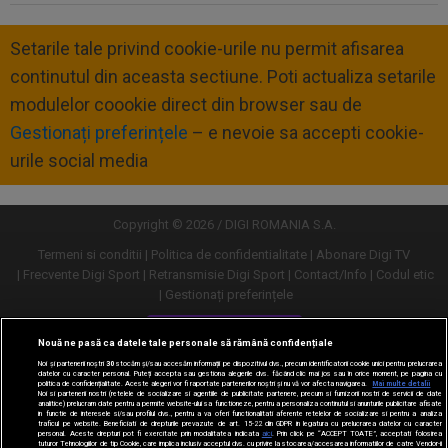
Setarile tale privind cookie-urile nu permit afisarea
continutul din aceasta sectiune. Poti actualiza setarile
modulelor coookie direct din browser sau de
Gestionați preferințele
– e nevoie sa accepti cookie-
urile social media
Copyright © 2026 / DIGI ROMANIA S.A.
Termeni si conditii
Politica de confidentialitate
Abonare Digi TV
Frecvente Digi Sport
Retransmisie Digi Sport
Contact/Info
Codul etic
Gestionați preferințele
Versiune desktop
Nouă ne pasă ca datele tale personale să rămână confidențiale
Noi și partenerii noștri
30
stocăm și/sau accesăm informații pe dispozitivul dvs., precum identificatorii cookie unici pentru prelucrarea
datelor cu caracter personal. Puteți accepta sau gestiona alegerile dvs. făcând clic mai jos sau în orice moment, pe pagina cu
politica de confidențialitate. Aceste alegeri vor fi raportate partenerilor noștri și nu vă vor afecta navigarea.
Mai multe detalii
Noi si partenerii nostri (retelele de socializare si agentiile de publicitate partenere, precum si furnizorii nostri de servicii de date
analitice) prelucram date pentru a permite website-ului sa functioneze, pentru a personaliza continutul si anunturile publicitare afisate
in functie de interesele si/sau profilul dvs., pentru a va oferi functionalitati aferente retelelor de socializare si pentru a analiza
traficul pe website. Beneficiati de drepturile prevazute de art. 15-22 din GDPR in legatura cu prelucrarea datelor cu caracter
personal. Aceste drepturi pot fi exercitate prin modalitatea indicata
aici
. Prin click pe “ACCEPT TOATE”, acceptati folosirea
tuturor Tehnologiilor de tip Cookie, care implica inclusiv acceptul dvs. cu privire la stocarea/accesarea informatiilor de catre Vendor-ii