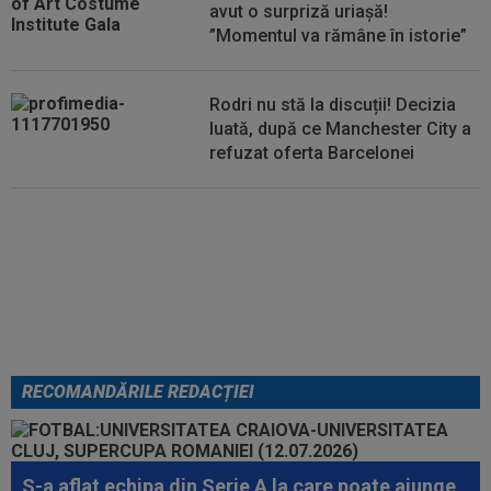
avut o surpriză uriașă!
”Momentul va rămâne în istorie”
Rodri nu stă la discuții! Decizia
luată, după ce Manchester City a
refuzat oferta Barcelonei
Cel mai bine plătit jucător din
SuperLigă a devenit liber! Gigi
Becali spunea: ”Pregătesc o
bombă! Bani mulți”
RECOMANDĂRILE REDACȚIEI
S-a aflat echipa din Serie A la care poate ajunge