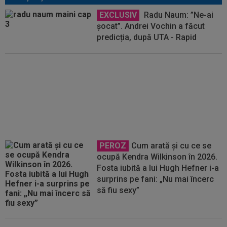
EXCLUSIV
Radu Naum: ”Ne-ai
șocat”. Andrei Vochin a făcut
predicția, după UTA - Rapid
EXCLUSIV
2 la 1: au dat
verdictul la cea mai
controversată fază din UTA -
Rapid! Giuleștenii au cerut penalty
în minutul 90+3
PEROZ
Cum arată și cu ce se
ocupă Kendra Wilkinson în 2026.
Fosta iubită a lui Hugh Hefner i-a
surprins pe fani: „Nu mai încerc
să fiu sexy”