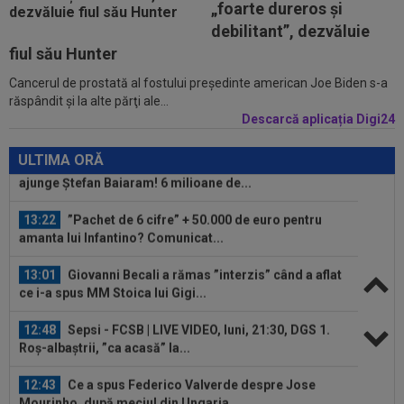
„foarte dureros și
13:47
Antrenorul lui Union SG a dat verdictul, după ce
debilitant”, dezvăluie
Darius Olaru a fost rezervă și...
fiul său Hunter
Cancerul de prostată al fostului preşedinte american Joe Biden s-a
13:26
Cine e Leonardo Bovio, ”viitorul fundaș al
răspândit şi la alte părţi ale...
Italiei” propus de Cristi Chivu la...
Descarcă aplicația Digi24
13:23
S-a aflat echipa din Serie A la care poate
ajunge Ștefan Baiaram! 6 milioane de...
ULTIMA ORĂ
13:22
”Pachet de 6 cifre” + 50.000 de euro pentru
amanta lui Infantino? Comunicat...
13:01
Giovanni Becali a rămas ”interzis” când a aflat
ce i-a spus MM Stoica lui Gigi...
12:48
Sepsi - FCSB | LIVE VIDEO, luni, 21:30, DGS 1.
Roș-albaștrii, ”ca acasă” la...
12:43
Ce a spus Federico Valverde despre Jose
Mourinho, după meciul din Ungaria