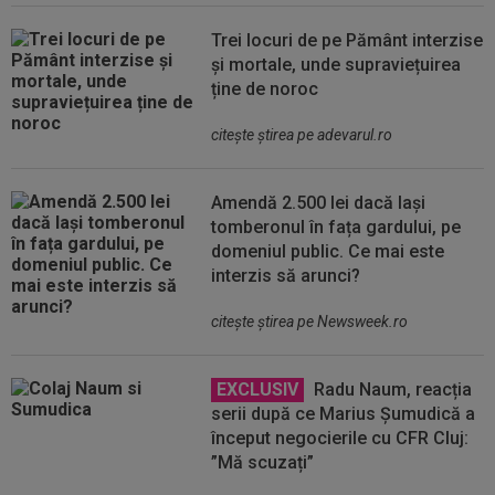
Trei locuri de pe Pământ interzise
și mortale, unde supraviețuirea
ține de noroc
citeşte ştirea pe adevarul.ro
Amendă 2.500 lei dacă lași
tomberonul în fața gardului, pe
domeniul public. Ce mai este
interzis să arunci?
citeşte ştirea pe Newsweek.ro
EXCLUSIV
Radu Naum, reacția
serii după ce Marius Șumudică a
început negocierile cu CFR Cluj:
”Mă scuzați”