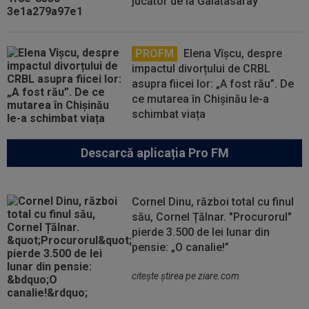
jucător de la Galatasaray
PROFM
Elena Vîșcu, despre
impactul divorțului de CRBL
asupra fiicei lor: „A fost rău”. De
ce mutarea în Chișinău le-a
schimbat viața
Descarcă aplicația Pro FM
Cornel Dinu, război total cu finul
său, Cornel Țălnar. "Procurorul"
pierde 3.500 de lei lunar din
pensie: „O canalie!”
citeşte ştirea pe ziare.com