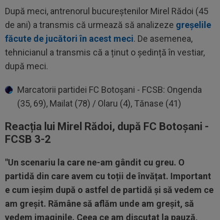
După meci, antrenorul bucureștenilor Mirel Rădoi (45
de ani) a transmis că urmează să analizeze
greșelile
făcute de jucători în acest meci
. De asemenea,
tehnicianul a transmis că a ținut o ședință în vestiar,
după meci.
Marcatorii partidei FC Botoșani - FCSB: Ongenda
(35, 69), Mailat (78) / Olaru (4), Tănase (41)
Reacția lui Mirel Rădoi, după FC Botoșani -
FCSB 3-2
"Un scenariu la care ne-am gândit cu greu. O
partidă din care avem cu toții de învățat. Important
e cum ieșim după o astfel de partidă și să vedem ce
am greșit. Rămâne să aflăm unde am greșit, să
vedem imaginile. Ceea ce am discutat la pauză,