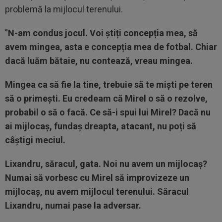
problemă la mijlocul terenului.
”
N-am condus jocul. Voi știți concepția mea, să
avem mingea, asta e concepția mea de fotbal. Chiar
dacă luăm bătaie, nu contează, vreau mingea.
Mingea ca să fie la tine, trebuie să te miști pe teren
să o primești. Eu credeam că Mirel o să o rezolve,
probabil o să o facă. Ce să-i spui lui Mirel? Dacă nu
ai mijlocaș, fundaș dreapta, atacant, nu poți să
câștigi meciul.
Lixandru, săracul, gata. Noi nu avem un mijlocaș?
Numai să vorbesc cu Mirel să improvizeze un
mijlocaș, nu avem mijlocul terenului. Săracul
Lixandru, numai pase la adversar.