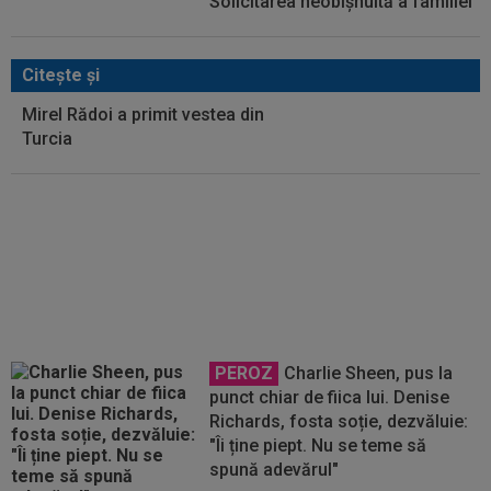
Solicitarea neobișnuită a familiei
Citeşte şi
Mirel Rădoi a primit vestea din
Turcia
Mirel Rădoi și-a spus
nemulțumirea de la Gaziantep
PEROZ
Charlie Sheen, pus la
punct chiar de fiica lui. Denise
Richards, fosta soție, dezvăluie:
"Îi ține piept. Nu se teme să
spună adevărul"