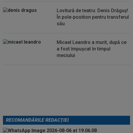
18:52
Debut la CFR Cluj chiar în meciul din
Conference League cu Tromso
Lovitură de teatru: Denis Drăguș!
În pole-position pentru transferul
său
Micael Leandro a murit, după ce
a fost împușcat în timpul
meciului
Italienii au tras concluzia despre
Cristi Chivu, după AC Milan - Inter
RECOMANDĂRILE REDACȚIEI