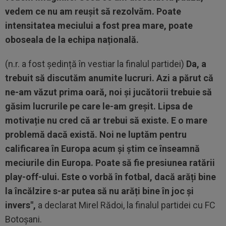
vedem ce nu am reușit să rezolvăm. Poate
intensitatea meciului a fost prea mare, poate
oboseala de la echipa națională.
(n.r. a fost ședință în vestiar la finalul partidei)
Da, a
trebuit să discutăm anumite lucruri. Azi a părut că
ne-am văzut prima oară, noi și jucătorii trebuie să
găsim lucrurile pe care le-am greșit. Lipsa de
motivație nu cred că ar trebui să existe. E o mare
problemă dacă există. Noi ne luptăm pentru
calificarea în Europa acum și știm ce înseamnă
meciurile din Europa. Poate să fie presiunea ratării
play-off-ului. Este o vorbă în fotbal, dacă arăți bine
la încălzire s-ar putea să nu arăți bine în joc și
invers",
a declarat Mirel Rădoi, la finalul partidei cu FC
Botoșani.