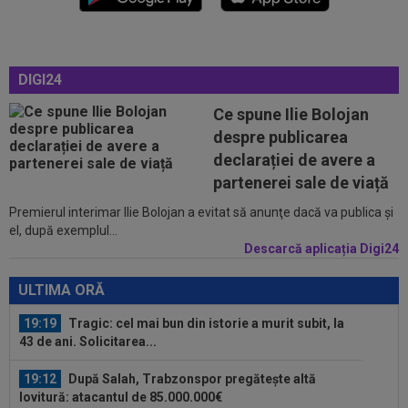
cu Florin Tănase și a făcut anunțul în...
18:40
Cel mai bun jucător din Serie A semnează
prelungirea cu Inter până în 2030
DIGI24
18:28
Cum l-a numit presa din Ungaria pe românul
Ce spune Ilie Bolojan
care le-a adus victoria în Europa...
despre publicarea
19:30
LIVE VIDEO&TEXT
CFR Cluj - Tromso 0-0,
declarației de avere a
DGS 2 | Căldură mare - spectatori puțini pe Cluj Arena...
partenerei sale de viață
Premierul interimar Ilie Bolojan a evitat să anunţe dacă va publica şi
19:27
EXCLUSIV
Adrian Cristea a vorbit despre
el, după exemplul...
problemele lui Cătălin Cîrjan: "Are de suferit"
Descarcă aplicația Digi24
19:19
Tragic: cel mai bun din istorie a murit subit, la
43 de ani. Solicitarea...
ULTIMA ORĂ
19:12
După Salah, Trabzonspor pregătește altă
lovitură: atacantul de 85.000.000€
18:52
Debut la CFR Cluj chiar în meciul din
Conference League cu Tromso