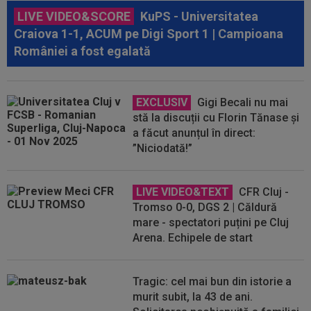
LIVE VIDEO&SCORE
KuPS - Universitatea
Craiova 1-1, ACUM pe Digi Sport 1 | Campioana
României a fost egalată
EXCLUSIV
Gigi Becali nu mai
stă la discuții cu Florin Tănase și
a făcut anunțul în direct:
”Niciodată!”
LIVE VIDEO&TEXT
CFR Cluj -
Tromso 0-0, DGS 2 | Căldură
mare - spectatori puțini pe Cluj
Arena. Echipele de start
Tragic: cel mai bun din istorie a
murit subit, la 43 de ani.