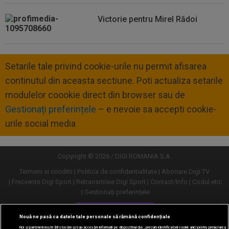
Victorie pentru Mirel Rădoi
Setarile tale privind cookie-urile nu permit afisarea
continutul din aceasta sectiune. Poti actualiza setarile
modulelor coookie direct din browser sau de
Gestionați preferințele
– e nevoie sa accepti cookie-
urile social media
Copyright © 2026 / DIGI ROMANIA S.A.
Termeni si conditii
Politica de confidentialitate
Abonare Digi TV
Frecvente Digi Sport
Retransmisie Digi Sport
Contact/Info
Codul etic
Gestionați preferințele
Versiune desktop
Nouă ne pasă ca datele tale personale să rămână confidențiale
Noi și partenerii noștri
30
stocăm și/sau accesăm informații pe dispozitivul dvs., precum identificatorii cookie unici pentru prelucrarea