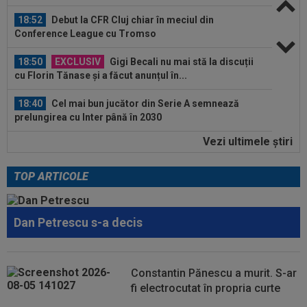
18:50
EXCLUSIV
Gigi Becali nu mai stă la discuții
cu Florin Tănase și a făcut anunțul în...
18:40
Cel mai bun jucător din Serie A semnează
prelungirea cu Inter până în 2030
18:28
Cum l-a numit presa din Ungaria pe românul
care le-a adus victoria în Europa...
Vezi ultimele ştiri
19:30
LIVE VIDEO&TEXT
CFR Cluj - Tromso 0-0,
DGS 2 | Căldură mare - spectatori puțini pe Cluj Arena...
TOP ARTICOLE
19:27
EXCLUSIV
Adrian Cristea a vorbit despre
problemele lui Cătălin Cîrjan: "Are de suferit"
Dan Petrescu s-a decis
19:19
Tragic: cel mai bun din istorie a murit subit, la
43 de ani. Solicitarea...
19:12
După Salah, Trabzonspor pregătește altă
Constantin Pănescu a murit. S-ar
lovitură: atacantul de 85.000.000€
fi electrocutat în propria curte