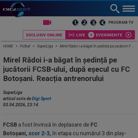
LIVE TV
PROGRAM TV
EXCLUSIV ONLINE
LIVE
EVENIMENTE
HOME
Fotbal
SuperLiga
Mirel Rădoi i-a băgat în ședință pe jucătorii FCSB-ului, după eșecul cu FC Botoșani. Reacția antrenorului
Mirel Rădoi i-a băgat în ședință pe
jucătorii FCSB-ului, după eșecul cu FC
Botoșani. Reacția antrenorului
SuperLiga
articol scris de
Digi Sport
03.04.2026, 23:14
FCSB
a fost învinsă în deplasare de
FC
Botoșani,
scor 2-3,
în etapa cu numărul 3 din play-