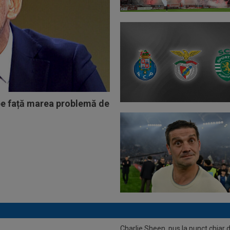
pe față marea problemă de
Rapid, LIVE VIDEO, vineri, 21:00, în
Charlie Sheen, pus la punct chiar 