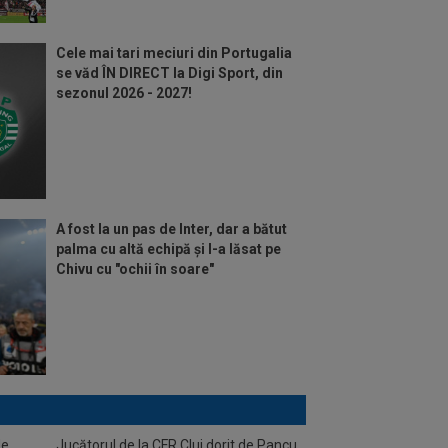
Cele mai tari meciuri din Portugalia
se văd ÎN DIRECT la Digi Sport, din
sezonul 2026 - 2027!
A fost la un pas de Inter, dar a bătut
palma cu altă echipă și l-a lăsat pe
Chivu cu "ochii în soare"
de
Jucătorul de la CFR Cluj dorit de Pancu