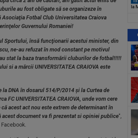
circa 2 ani de căutări, am găsit actul emis de
15
la 
burile au fost obligate să se organizeze în
că Asociaţia Fotbal Club Universitatea Craiova
15
 cerinţelor Guvernului Romaniei!
băt
15
l Sportului, însă funcţionarii acestui minister, din
UE
escu, ne-au refuzat în mod constant pe motivul
14
u stat la baza transformării cluburilor de fotbal!!!!!
col
sului si a mărcii UNIVERSITATEA CRAIOVA este
să..
15
Fli
ne la DNA în dosarul 514/P/2014 şi la Curtea de
15
 marca FC UNIVERSITATEA CRAIOVA, unde vom cere
21:
 că acest act nou este extrem de determinant în
un..
15
 acest document va fi prezentat si opiniei publice
",
num
e Facebook.
"Nu
15