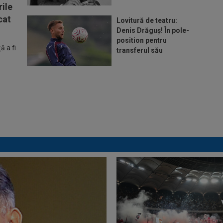
ile
cat
Lovitură de teatru:
Denis Drăguș! În pole-
position pentru
 a fi
transferul său
Micael Leandro a murit,
după ce a fost împușcat
în timpul meciului