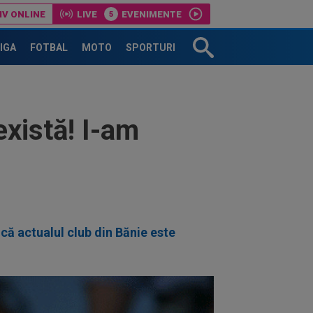
IV ONLINE
LIVE
EVENIMENTE
LIGA
FOTBAL
MOTO
SPORTURI
există! I-am
că actualul club din Bănie este