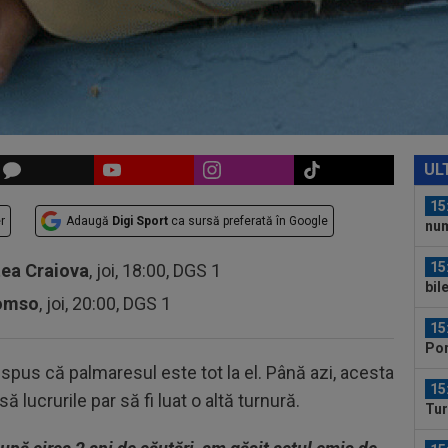
14
col
să..
15
Fli
15
21:
UL
un..
15
r
Adaugă
Digi Sport
ca sursă preferată în Google
num
"Nu
15
tea Craiova
, joi, 18:00, DGS 1
bil
romso
, joi, 20:00, DGS 1
15
Por
din.
a spus că palmaresul este tot la el. Până azi, acesta
15
ă lucrurile par să fi luat o altă turnură.
Tur