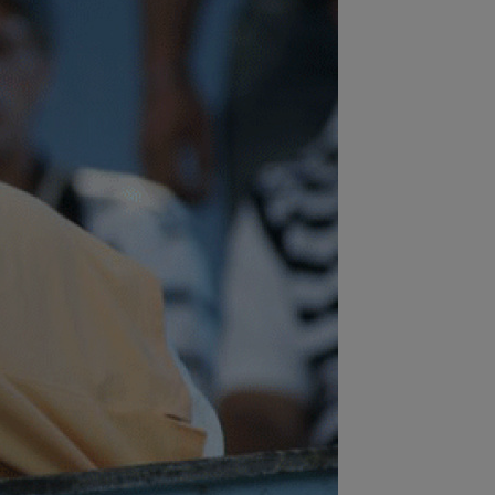
:20
Mirel Rădoi a primit vestea din
cia
:16
Stefanos Tsitsipas a oprit meciul
Montreal: ”Alo? Unde suntem aici?”
:09
A fost la un pas de Inter, dar a
ut palma cu altă echipă și l-a lăsat pe...
:01
Modificări ale regulamentului din
FA Champions League!