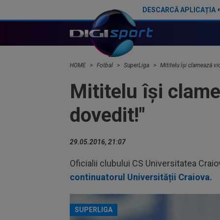
DESCARCĂ APLICAȚIA
Ilie Dumitrescu l-a găsit vinovat la FCSB: ”N-ai cum să faci asta. Semnal de alarmă”
HOME
Fotbal
SuperLiga
Mititelu îşi clamează vi
Mititelu îşi clam
dovedit!"
29.05.2016, 21:07
Oficialii clubului CS Universitatea Crai
continuatorul Universității Craiova.
SUPERLIGA