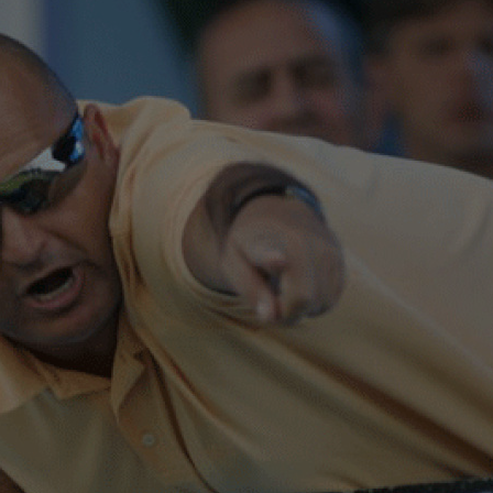
15
Tur
15
la 
15
băt
15
UE