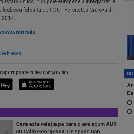
bil
 mustaţă un loc în cupele europene a înregistrat la
leul, cea folosită de FC Universitatea Craiova din
15
e 2014.
Por
din.
raiova mititelu
gle News
i Sport poate fi descărcată din
SO
Ar
Da
Care este relația pe care o are acum AUR
cu Călin Georgescu. Ce spune Dan