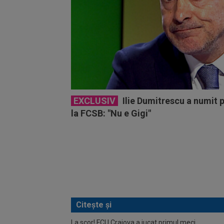
EXCLUSIV
Ilie Dumitrescu a numit 
la FCSB: "Nu e Gigi"
Citește și
La scor! FCU Craiova a jucat primul meci
UTA - 