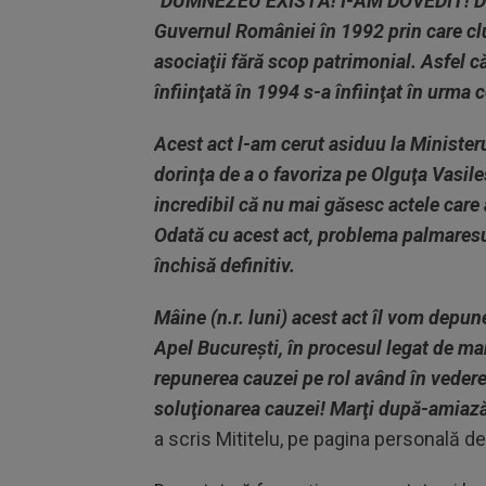
"
DUMNEZEU EXISTĂ! I-AM DOVEDIT! După 
Guvernul României în 1992 prin care clu
asociaţii fără scop patrimonial. Asfel 
înfiinţată în 1994 s-a înfiinţat în urma
Acest act l-am cerut asiduu la Ministeru
dorinţa de a o favoriza pe Olguţa Vasil
incredibil că nu mai găsesc actele care a
Odată cu acest act, problema palmare
închisă definitiv.
Mâine (n.r. luni) acest act îl vom depu
Apel Bucureşti, în procesul legat de
repunerea cauzei pe rol având în vedere
soluţionarea cauzei! Marţi după-amiază
a scris Mititelu, pe pagina personală d