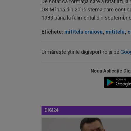
De notat că formaţia care a ratat azi la
OSIM încă din 2015 stema care conține 
1983 până la falimentul din septembri
Etichete:
mititelu craiova
,
mititelu
,
c
Urmărește știrile digisport.ro și pe
Goo
Noua Aplicaţie Dig
DIGI24