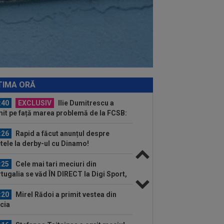
:59
Abia aștepta! Carragher l-a pus la
ț pe Mo Salah: "Mă gândeam că vrea
.
:43
Barcelona se duce all-in: Hansi
ck l-a sunat pe Rodri!
:42
UTA - Rapid, LIVE VIDEO, vineri,
00, în direct la Digi Sport 1. Se anunță
TIMA ORĂ
.
:40
EXCLUSIV
Ilie Dumitrescu a
it pe față marea problemă de la FCSB:
 e Gigi"
:26
Rapid a făcut anunțul despre
etele la derby-ul cu Dinamo!
:25
Cele mai tari meciuri din
tugalia se văd ÎN DIRECT la Digi Sport,
..
:20
Mirel Rădoi a primit vestea din
cia