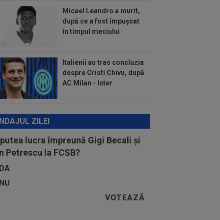
etele la derby-ul cu Dinamo!
Micael Leandro a murit,
:25
Cele mai tari meciuri din
după ce a fost împușcat
tugalia se văd ÎN DIRECT la Digi Sport,
în timpul meciului
..
Italienii au tras concluzia
despre Cristi Chivu, după
AC Milan - Inter
NDAJUL ZILEI
 putea lucra împreună Gigi Becali și
n Petrescu la FCSB?
DA
NU