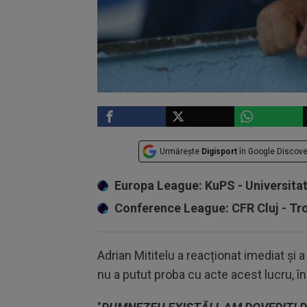
Urmărește
Digisport
în Google Discove
Europa League: KuPS - Universita
Conference League: CFR Cluj - T
Adrian Mititelu a reacționat imediat și 
nu a putut proba cu acte acest lucru, îns