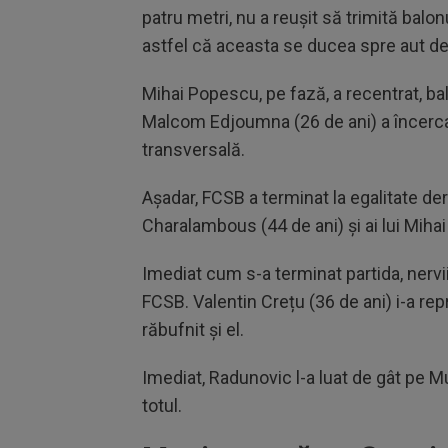
patru metri, nu a reușit să trimită balo
astfel că aceasta se ducea spre aut de
Mihai Popescu, pe fază, a recentrat, bal
Malcom Edjoumna (26 de ani) a încercat 
transversală.
Așadar, FCSB a terminat la egalitate derb
Charalambous (44 de ani) și ai lui Mihai 
Imediat cum s-a terminat partida, nervii 
FCSB. Valentin Crețu (36 de ani) i-a repr
răbufnit și el.
Imediat, Radunovic l-a luat de gât pe M
totul.