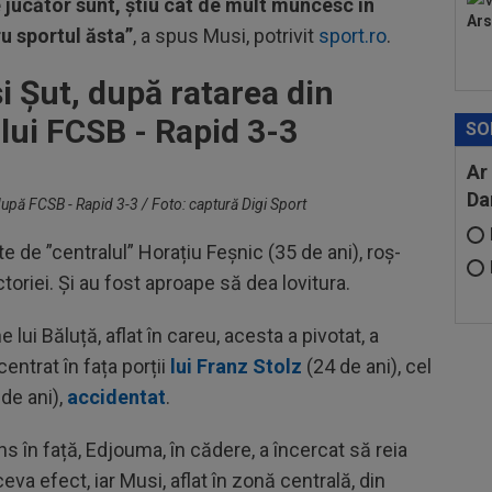
e jucător sunt, știu cât de mult muncesc în
Ars
ru sportul ăsta”
, a spus Musi, potrivit
sport.ro
.
i Șut, după ratarea din
lui FCSB - Rapid 3-3
SO
Ar
Da
după FCSB - Rapid 3-3 / Foto: captură Digi Sport
 de ”centralul” Horațiu Feșnic (35 de ani), roș-
ctoriei. Și au fost aproape să dea lovitura.
 lui Băluță, aflat în careu, acesta a pivotat, a
centrat în fața porții
lui Franz Stolz
(24 de ani), cel
 de ani),
accidentat
.
ns în față, Edjouma, în cădere, a încercat să reia
eva efect, iar Musi, aflat în zonă centrală, din