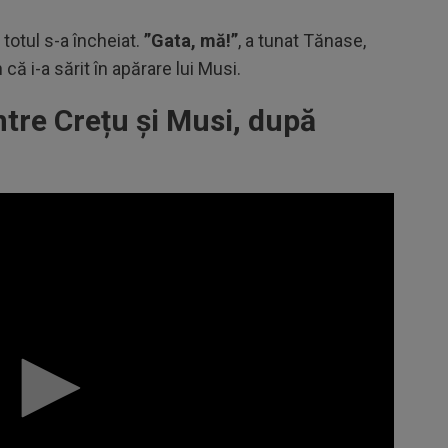
totul s-a încheiat.
”Gata, mă!”
, a tunat Tănase,
 că i-a sărit în apărare lui Musi.
ntre Crețu și Musi, după