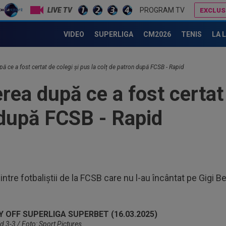
LIVE TV
PROGRAM TV
EXCLUS
10
cător pe 3.000.000 €”
Ioa
VIDEO
SUPERLIGA
CM2026
TENIS
LA 
10
Clu
pă ce a fost certat de colegi și pus la colț de patron după FCSB - Rapid
e...
10
rea după ce a fost certat
în 
 după FCSB - Rapid
11
ref
sem
11
Ce 
11
intre fotbaliștii de la FCSB care nu l-au încântat pe Gigi B
amb
Cra
11
și 
d 3-3 / Foto: Sport Pictures