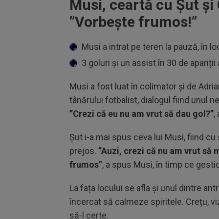
Musi, ceartă cu Șut și
”Vorbește frumos!”
Musi a intrat pe teren la pauză, în lo
3 goluri și un assist în 30 de apariț
Musi a fost luat în colimator și de Adria
tânărului fotbalist, dialogul fiind unul n
”Crezi că eu nu am vrut să dau gol?”
,
Șut i-a mai spus ceva lui Musi, fiind cu
prejos.
”Auzi, crezi că nu am vrut să
frumos”
, a spus Musi, în timp ce gest
La fața locului se afla și unul dintre ant
încercat să calmeze spiritele. Crețu, viz
să-l certe.