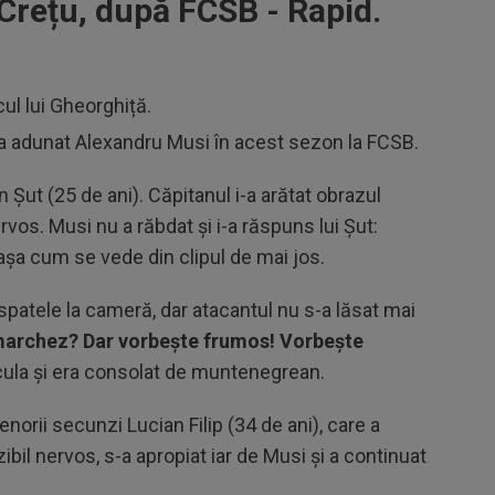
 Crețu, după FCSB - Rapid.
cul lui Gheorghiță.
ii a adunat Alexandru Musi în acest sezon la FCSB.
n Șut (25 de ani). Căpitanul i-a arătat obrazul
ervos. Musi nu a răbdat și i-a răspuns lui Șut:
 așa cum se vede din clipul de mai jos.
 spatele la cameră, dar atacantul nu s-a lăsat mai
 marchez? Dar vorbește frumos! Vorbește
icula și era consolat de muntenegrean.
renorii secunzi Lucian Filip (34 de ani), care a
ibil nervos, s-a apropiat iar de Musi și a continuat