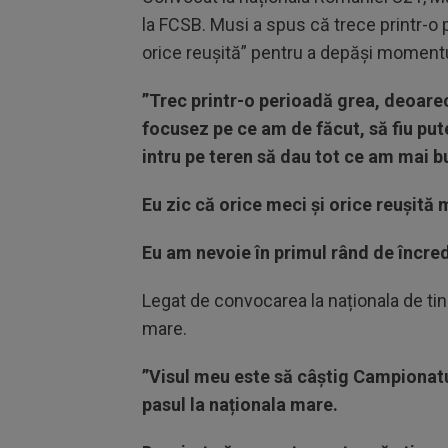
la FCSB. Musi a spus că trece printr-o 
orice reușită” pentru a depăși momentu
”Trec printr-o perioadă grea, deoarec
focusez pe ce am de făcut, să fiu put
intru pe teren să dau tot ce am mai b
Eu zic că orice meci și orice reușită
Eu am nevoie în primul rând de încrede
Legat de convocarea la naționala de tin
mare.
”Visul meu este să câștig Campionatu
pasul la naționala mare.