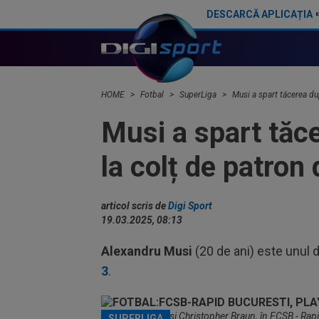
DESCARCĂ APLICAȚIA
Gigi Becali: ”Hai să-ți spun ce face Mihai Stoica. E prima oară când o zic”
Gigi Becali: ”Am vândut un ju
HOME
Fotbal
SuperLiga
Musi a spart tăcerea du
Musi a spart tăce
la colț de patron
articol scris de
Digi Sport
19.03.2025, 08:13
Alexandru Musi
(20 de ani) este unul d
3
.
Alexandru Musi si Christopher Braun, în FCSB - Rapi
SUPERLIGA