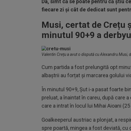
Da, simt că se poate pentru că știu c
fiecare zi și cât de dedicat sunt pent
Musi, certat de Crețu ș
minutul 90+9 a derbyu
Valentin Crețu a avut o dispută cu Alexandru Musi, 
Cum partida a fost prelungită opt minute
albaștrii au forțat și marcarea golului vi
În minutul 90+9, Șut i-a pasat foarte bine
preluat, a înaintat în careu, după care a 
care a intrat în locul lui Mihai Aioani (25
Goalkeeperul austriac a plonjat, a respi
spre poartă, mingea a fost deviată, cu c