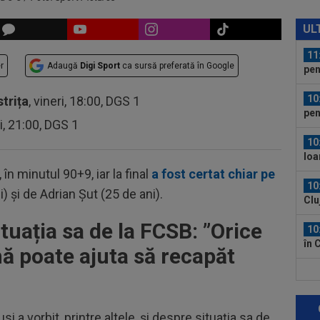
11
Bai
UL
cei
11
r
Adaugă
Digi Sport
ca sursă preferată în Google
pen
10
strița
, vineri, 18:00, DGS 1
pen
ri, 21:00, DGS 1
10
Ioa
 în minutul 90+9, iar la final
a fost certat chiar pe
10
) și de Adrian Șut (25 de ani).
Clu
e...
tuația sa de la FCSB: ”O
rice
10
în 
mă poate ajuta să recapăt
11
ref
sem
 a vorbit, printre altele, și despre situația sa de
11