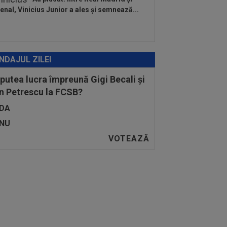
enal, Vinicius Junior a ales și semnează...
NDAJUL ZILEI
 putea lucra împreună Gigi Becali și
n Petrescu la FCSB?
DA
NU