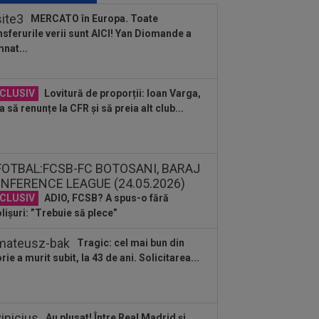
a spus despre preluarea CFR-ului
MERCATO în Europa. Toate
nsferurile verii sunt AICI! Yan Diomande a
:28
Ce a pățit jucătorul transportat cu
nat...
ulanța la KuPS - Universitatea
iova
:25
Pep Guardiola l-a sunat pe Rodri
CLUSIV
Lovitură de proporții: Ioan Varga,
l-a convins să semneze
a să renunțe la CFR și să preia alt club...
:13
A făcut anunțul despre Ștefan
aram: ”5-6 milioane de euro. E printre
 mai...
CLUSIV
ADIO, FCSB? A spus-o fără
lișuri: ”Trebuie să plece”
Tragic: cel mai bun din
orie a murit subit, la 43 de ani. Solicitarea...
Au plusat! Între Real Madrid și