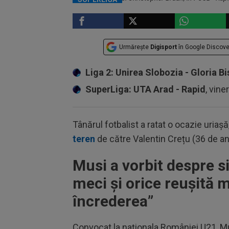
Urmărește
Digisport
în Google Discove
Liga 2: Unirea Slobozia - Gloria Bi
SuperLiga: UTA Arad - Rapid
, vine
Tânărul fotbalist a ratat o ocazie uriașă,
teren
de către Valentin Crețu (36 de ani
Musi a vorbit despre si
meci și orice reușită 
încrederea”
Convocat la naționala României U21, Musi