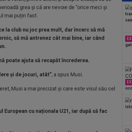
Ce 
perioadă grea și că are nevoie de ”orice meci și
tra
l mai puțin fast.
11
sem
amb
Cra
e la club nu joc prea mult, dar încerc să mă
11
ernic, să mă antrenez cât mai bine, iar când
EX
și 
gat
un.
11
Bai
 mă poate ajuta să recapăt încrederea.
cei
re și de jocuri, atât”
, a spus Musi.
EX
eret, Musi a mai precizat și care este visul său cel
oco
ist
l European cu naționala U21, iar după să fac