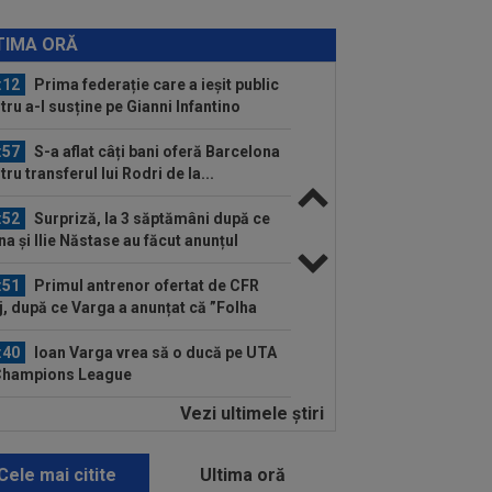
:13
A făcut anunțul despre Ștefan
aram: ”5-6 milioane de euro. E printre
TIMA ORĂ
 mai...
:12
Prima federație care a ieșit public
tru a-l susține pe Gianni Infantino
:57
S-a aflat câți bani oferă Barcelona
tru transferul lui Rodri de la...
:52
Surpriză, la 3 săptămâni după ce
na și Ilie Năstase au făcut anunțul
:51
Primul antrenor ofertat de CFR
j, după ce Varga a anunțat că ”Folha
:40
Ioan Varga vrea să o ducă pe UTA
Champions League
Vezi ultimele ştiri
:59
Găsit vinovat, după ce Rodri a
uzat-o pe Real Madrid și a ales să
neze cu...
Cele mai citite
Ultima oră
:46
Marius Șumudică a rupt tăcerea!