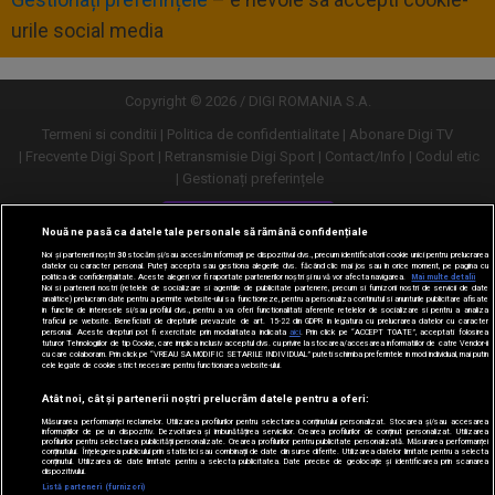
urile social media
Copyright © 2026 / DIGI ROMANIA S.A.
Termeni si conditii
Politica de confidentialitate
Abonare Digi TV
Frecvente Digi Sport
Retransmisie Digi Sport
Contact/Info
Codul etic
Gestionați preferințele
Versiune desktop
Nouă ne pasă ca datele tale personale să rămână confidențiale
Noi și partenerii noștri
30
stocăm și/sau accesăm informații pe dispozitivul dvs., precum identificatorii cookie unici pentru prelucrarea
datelor cu caracter personal. Puteți accepta sau gestiona alegerile dvs. făcând clic mai jos sau în orice moment, pe pagina cu
politica de confidențialitate. Aceste alegeri vor fi raportate partenerilor noștri și nu vă vor afecta navigarea.
Mai multe detalii
Noi si partenerii nostri (retelele de socializare si agentiile de publicitate partenere, precum si furnizorii nostri de servicii de date
analitice) prelucram date pentru a permite website-ului sa functioneze, pentru a personaliza continutul si anunturile publicitare afisate
in functie de interesele si/sau profilul dvs., pentru a va oferi functionalitati aferente retelelor de socializare si pentru a analiza
traficul pe website. Beneficiati de drepturile prevazute de art. 15-22 din GDPR in legatura cu prelucrarea datelor cu caracter
personal. Aceste drepturi pot fi exercitate prin modalitatea indicata
aici
. Prin click pe “ACCEPT TOATE”, acceptati folosirea
tuturor Tehnologiilor de tip Cookie, care implica inclusiv acceptul dvs. cu privire la stocarea/accesarea informatiilor de catre Vendor-ii
cu care colaboram. Prin click pe “VREAU SA MODIFIC SETARILE INDIVIDUAL” puteti schimba preferintele in mod individual, mai putin
cele legate de cookie strict necesare pentru functionarea website-ului.
Atât noi, cât și partenerii noștri prelucrăm datele pentru a oferi:
Măsurarea performanței reclamelor. Utilizarea profilurilor pentru selectarea conținutului personalizat. Stocarea și/sau accesarea
informațiilor de pe un dispozitiv. Dezvoltarea și îmbunătățirea serviciilor. Crearea profilurilor de conținut personalizat. Utilizarea
profilurilor pentru selectarea publicității personalizate. Crearea profilurilor pentru publicitate personalizată. Măsurarea performanței
conținutului. Înțelegerea publicului prin statistici sau combinații de date din surse diferite. Utilizarea datelor limitate pentru a selecta
conținutul. Utilizarea de date limitate pentru a selecta publicitatea. Date precise de geolocație și identificarea prin scanarea
dispozitivului.
URMĂREȘTE-NE ȘI PE:
Listă parteneri (furnizori)