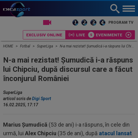
LIVE TV
PROGRAM TV
EXCLUSIV ONLINE
LIVE
EVENIMENTE
HOME
Fotbal
SuperLiga
N-a mai rezistat! Șumudică i-a răspuns lui Chipciu, după discursul care a făcut înconjurul României
N-a mai rezistat! Șumudică i-a răspuns
lui Chipciu, după discursul care a făcut
înconjurul României
SuperLiga
articol scris de
Digi Sport
16.02.2025, 17:17
Marius Șumudică
(53 de ani) i-a răspuns, în cele din
urmă, lui
Alex Chipciu
(35 de ani), după
atacul lansat