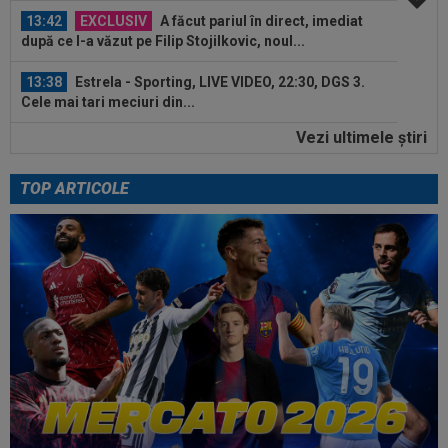
13:42
EXCLUSIV
A făcut pariul în direct, imediat
după ce l-a văzut pe Filip Stojilkovic, noul...
13:38
Estrela - Sporting, LIVE VIDEO, 22:30, DGS 3.
Cele mai tari meciuri din...
Vezi ultimele ştiri
13:23
”Nemeritat”. Mesajul postat de Steaua, după
înfrângerea cu Râmnicu Vâlcea în a...
TOP ARTICOLE
14:39
Marius Șumudică vrea 4 transferuri la CFR
Cluj!
14:29
S-a terminat! Diego Simeone a făcut anunțul
despre transferul lui Julian...
14:15
VIDEO
”Un om care face bani non-stop”.
Mihai Stoichiță a intrat în direct și a...
13:56
Ce lovitură: a bătut palma cu Inter și cu Atletico
Madrid, dar acum poate...
13:45
Virginia Ruzici a dat verdictul despre viața