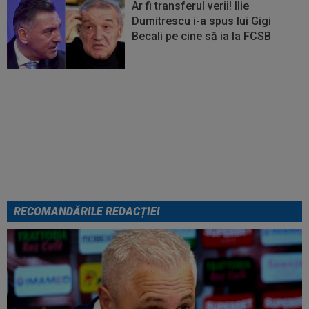
Ar fi transferul verii! Ilie
Dumitrescu i-a spus lui Gigi
Becali pe cine să ia la FCSB
Din Tulcea, 5.000 de oamenii au
lăsat Europa cu ”gura căscată”:
”Am uimit lumea!”. România U18,
VICTORIE uriașă
RECOMANDĂRILE REDACȚIEI