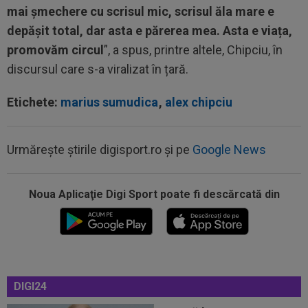
mai șmechere cu scrisul mic, scrisul ăla mare e
depășit total, dar asta e părerea mea. Asta e viața,
promovăm circul
”, a spus, printre altele, Chipciu, în
discursul care s-a viralizat în țară.
Etichete:
marius sumudica
,
alex chipciu
Urmărește știrile digisport.ro și pe
Google News
Noua Aplicaţie Digi Sport poate fi descărcată din
13:56
Ce lovitură: a bătut palma cu Inter și cu Atletico
Madrid, dar acum poate...
13:45
Virginia Ruzici a dat verdictul despre viața
personală a Simonei Halep
DIGI24
13:42
EXCLUSIV
A făcut pariul în direct, imediat