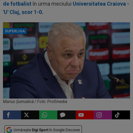
de fotbalist
în urma meciului
Universitatea Craiova -
'U' Cluj, scor 1-0
.
SUPERLIGA
Marius Șumudică / Foto: Profimedia
Urmărește
Digi Sport
în Google Discover