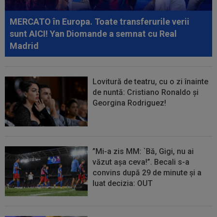
personală a Simonei Halep
MERCATO în Europa. Toate transferurile verii
sunt AICI! Yan Diomande a semnat cu Real
Madrid
Lovitură de teatru, cu o zi înainte
de nuntă: Cristiano Ronaldo și
Georgina Rodriguez!
”Mi-a zis MM: `Bă, Gigi, nu ai
văzut așa ceva!”. Becali s-a
convins după 29 de minute și a
luat decizia: OUT