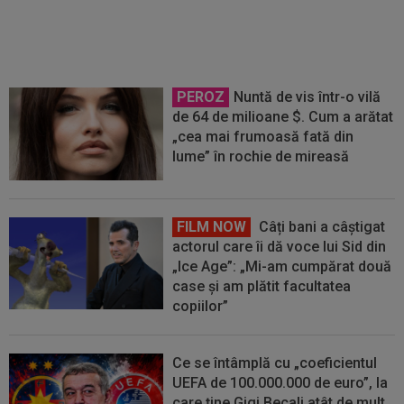
urmează negocierile finale
PEROZ
Nuntă de vis într-o vilă
de 64 de milioane $. Cum a arătat
„cea mai frumoasă fată din
lume” în rochie de mireasă
FILM NOW
Câți bani a câștigat
actorul care îi dă voce lui Sid din
„Ice Age”: „Mi-am cumpărat două
case și am plătit facultatea
copiilor”
Ce se întâmplă cu „coeficientul
UEFA de 100.000.000 de euro”, la
care ține Gigi Becali atât de mult.