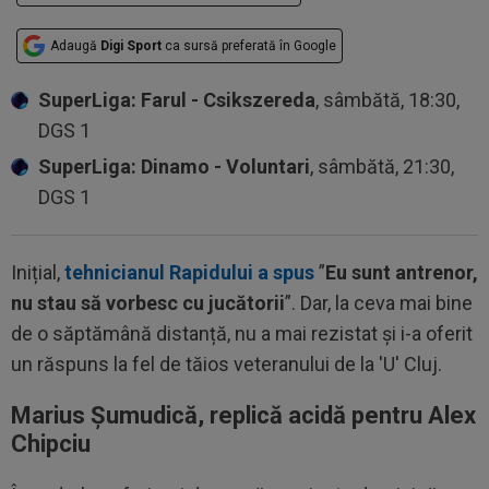
Adaugă
Digi Sport
ca sursă preferată în Google
SuperLiga: Farul - Csikszereda
, sâmbătă, 18:30,
DGS 1
SuperLiga: Dinamo - Voluntari
, sâmbătă, 21:30,
DGS 1
Inițial,
tehnicianul Rapidului a spus
”
Eu sunt antrenor,
nu stau să vorbesc cu jucătorii
”. Dar, la ceva mai bine
de o săptămână distanță, nu a mai rezistat și i-a oferit
un răspuns la fel de tăios veteranului de la 'U' Cluj.
Marius Șumudică, replică acidă pentru Alex
Chipciu