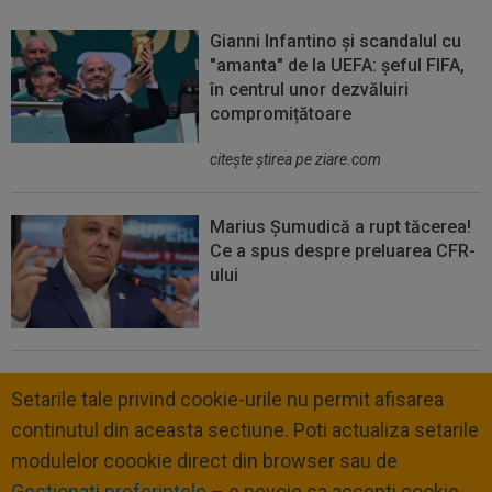
Gianni Infantino și scandalul cu
"amanta" de la UEFA: șeful FIFA,
în centrul unor dezvăluiri
compromițătoare
citeşte ştirea pe ziare.com
Marius Șumudică a rupt tăcerea!
Ce a spus despre preluarea CFR-
ului
Setarile tale privind cookie-urile nu permit afisarea
continutul din aceasta sectiune. Poti actualiza setarile
modulelor coookie direct din browser sau de
Gestionați preferințele
– e nevoie sa accepti cookie-