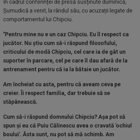
În cadrul conferinței de presă susținute duminică,
Șumudică a venit, la rândul său, cu acuzații legate de
comportamentul lui Chipciu.
"Pentru mine nu e un caz Chipciu. Eu îl respect ca
jucător. Nu știu cum să-i răspund filosofului,
criticului de modă Chipciu, cel care ia de gât un
suporter în parcare, cel pe care îl dau afară de la
antrenament pentru că ia la bătaie un jucător.
Am încheiat cu asta, pentru că aveam ceva pe
creier. Îi respect familia, dar trebuie să se
stăpânească.
Cum să-i răspund domnului Chipciu? Așa pot să
spun și eu că Puiu Călinescu avea o cravată 'ochiul
boului'. Ăsta sunt, nu pot să mă schimb. Am