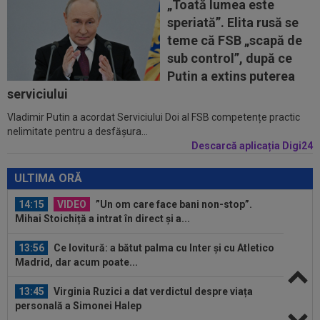
după ce l-a văzut pe Filip Stojilkovic, noul...
„Toată lumea este
speriată”. Elita rusă se
13:38
Estrela - Sporting, LIVE VIDEO, 22:30, DGS 3.
teme că FSB „scapă de
Cele mai tari meciuri din...
sub control”, după ce
13:23
”Nemeritat”. Mesajul postat de Steaua, după
Putin a extins puterea
înfrângerea cu Râmnicu Vâlcea în a...
serviciului
Vladimir Putin a acordat Serviciului Doi al FSB competențe practic
14:39
Marius Șumudică vrea 4 transferuri la CFR
nelimitate pentru a desfășura...
Cluj!
Descarcă aplicația Digi24
14:29
S-a terminat! Diego Simeone a făcut anunțul
despre transferul lui Julian...
ULTIMA ORĂ
14:15
VIDEO
”Un om care face bani non-stop”.
Mihai Stoichiță a intrat în direct și a...
13:56
Ce lovitură: a bătut palma cu Inter și cu Atletico
Madrid, dar acum poate...
13:45
Virginia Ruzici a dat verdictul despre viața
personală a Simonei Halep