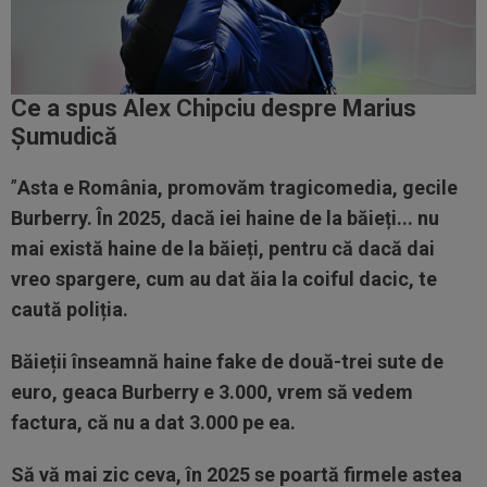
Ce a spus Alex Chipciu despre Marius
Șumudică
”
Asta e România, promovăm tragicomedia, gecile
Burberry. În 2025, dacă iei haine de la băieți... nu
mai există haine de la băieți, pentru că dacă dai
vreo spargere, cum au dat ăia la coiful dacic, te
caută poliția.
Băieții înseamnă haine fake de două-trei sute de
euro, geaca Burberry e 3.000, vrem să vedem
factura, că nu a dat 3.000 pe ea.
Să vă mai zic ceva, în 2025 se poartă firmele astea