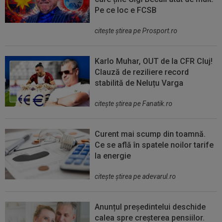
Pe ce loc e FCSB
citeşte ştirea pe Prosport.ro
Karlo Muhar, OUT de la CFR Cluj!
Clauză de reziliere record
stabilită de Neluțu Varga
citeşte ştirea pe Fanatik.ro
Curent mai scump din toamnă.
Ce se află în spatele noilor tarife
la energie
citeşte ştirea pe adevarul.ro
Anunțul președintelui deschide
calea spre creșterea pensiilor.