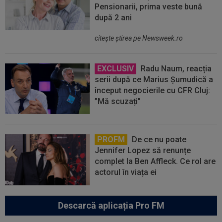
Pensionarii, prima veste bună
după 2 ani
citeşte ştirea pe Newsweek.ro
EXCLUSIV
Radu Naum, reacția
serii după ce Marius Șumudică a
început negocierile cu CFR Cluj:
”Mă scuzați”
PROFM
De ce nu poate
Jennifer Lopez să renunțe
complet la Ben Affleck. Ce rol are
actorul în viața ei
Descarcă aplicația Pro FM