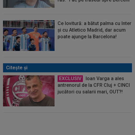
Ce lovitură: a bătut palma cu Inter
și cu Atletico Madrid, dar acum
poate ajunge la Barcelona!
Citeşte şi
EXCLUSIV
Ioan Varga a ales
antrenorul de la CFR Cluj + CINCI
jucători cu salarii mari, OUT?!
Antrenor pentru CFR Cluj!
Contractul a fost pus "pe masă",