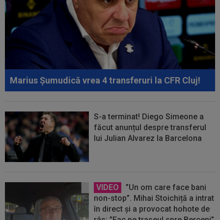
Marius Șumudică vrea 4 transferuri la CFR Cluj!
S-a terminat! Diego Simeone a
făcut anunțul despre transferul
lui Julian Alvarez la Barcelona
VIDEO
”Un om care face bani
non-stop”. Mihai Stoichiță a intrat
în direct și a provocat hohote de
râs: ”Fac pe traseul spre Berceni”