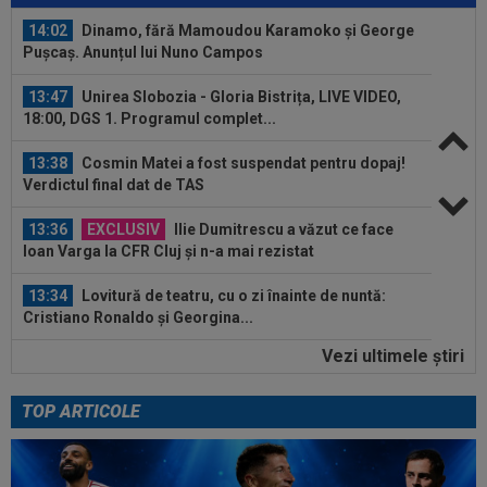
14:02
Dinamo, fără Mamoudou Karamoko și George
Pușcaș. Anunțul lui Nuno Campos
13:47
Unirea Slobozia - Gloria Bistrița, LIVE VIDEO,
18:00, DGS 1. Programul complet...
13:38
Cosmin Matei a fost suspendat pentru dopaj!
Verdictul final dat de TAS
13:36
EXCLUSIV
Ilie Dumitrescu a văzut ce face
Ioan Varga la CFR Cluj și n-a mai rezistat
13:34
Lovitură de teatru, cu o zi înainte de nuntă:
Cristiano Ronaldo și Georgina...
Vezi ultimele ştiri
13:31
EXCLUSIV
UTA Arad i-a decis viitorul lui
Adrian Mihalcea, fără victorie în acest sezon
TOP ARTICOLE
14:18
VIDEO
S-a făcut transferul lui Franco
Mastantuono