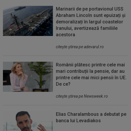
Marinarii de pe portavionul USS
Abraham Lincoln sunt epuizați și
demoralizați în largul coastelor
Iranului, avertizează familiile
acestora
citeşte ştirea pe adevarul.ro
Românii plătesc printre cele mai
mari contribuții la pensie, dar au
printre cele mai mici pensii în UE.
De ce?
citeşte ştirea pe Newsweek.ro
Elias Charalambous a debutat pe
banca lui Levadiakos