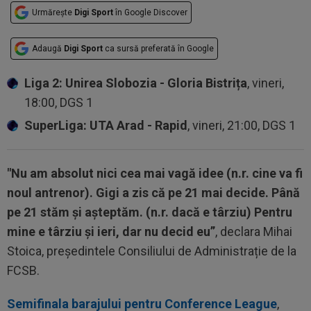
Urmărește
Digi Sport
în Google Discover
Adaugă
Digi Sport
ca sursă preferată în Google
Liga 2: Unirea Slobozia - Gloria Bistrița
, vineri,
18:00, DGS 1
SuperLiga: UTA Arad - Rapid
, vineri, 21:00, DGS 1
"Nu am absolut nici cea mai vagă idee (n.r. cine va fi
noul antrenor). Gigi a zis că pe 21 mai decide. Până
pe 21 stăm și așteptăm. (n.r. dacă e târziu) Pentru
mine e târziu și ieri, dar nu decid eu”
, declara Mihai
Stoica, președintele Consiliului de Administrație de la
FCSB.
Semifinala barajului pentru Conference League
,