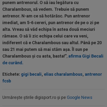
punem antrenorul. O să iau legătura cu
Charalambous, să vedem. Trebuie să punem
antrenor.
N-am ce să hotărăsc. Pun antrenor
imediat, am 5-6 cereri, pun antrenor de pe o zi pe
alta. Vreau să văd echipa în astea două meciuri
rămase.
O să îi zic echipa celui care va veni,
indiferent că e Charalambous sau altul. Până pe 20
sau 21 mai putem să mai stăm așa. Îl sun pe
Charalambous și cu asta, basta!”
,
afirma Gigi Becali
de curând.
Etichete:
gigi becali
,
elias charalambous
,
antrenor
fcsb
Urmărește știrile digisport.ro și pe
Google News