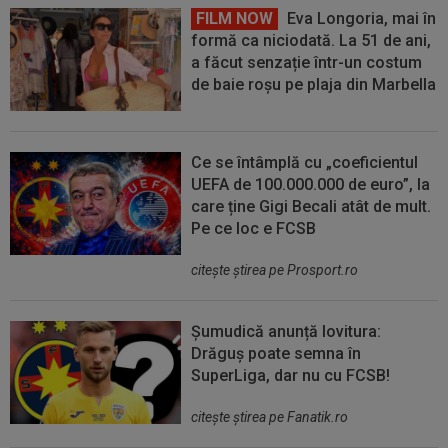
FILM NOW
Eva Longoria, mai în
formă ca niciodată. La 51 de ani,
a făcut senzație într-un costum
de baie roșu pe plaja din Marbella
Ce se întâmplă cu „coeficientul
UEFA de 100.000.000 de euro”, la
care ține Gigi Becali atât de mult.
Pe ce loc e FCSB
citeşte ştirea pe Prosport.ro
Șumudică anunță lovitura:
Drăguș poate semna în
SuperLiga, dar nu cu FCSB!
citeşte ştirea pe Fanatik.ro