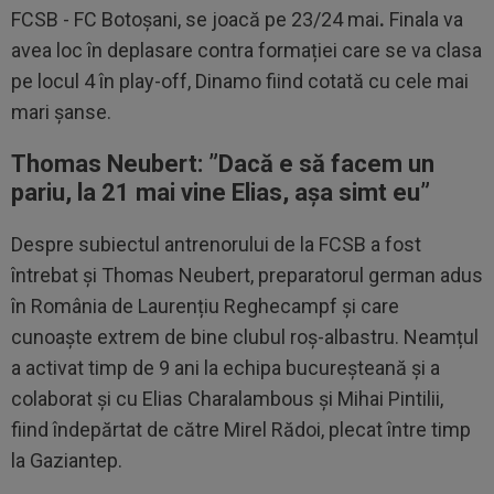
FCSB - FC Botoșani, se joacă pe 23/24 mai
.
Finala va
avea loc în deplasare contra formației care se va clasa
pe locul 4 în play-off, Dinamo fiind cotată cu cele mai
mari șanse.
Thomas Neubert: ”Dacă e să facem un
pariu, la 21 mai vine Elias, așa simt eu”
Despre subiectul antrenorului de la FCSB a fost
întrebat și Thomas Neubert, preparatorul german adus
în România de Laurențiu Reghecampf și care
cunoaște extrem de bine clubul roș-albastru. Neamțul
a activat timp de 9 ani la echipa bucureșteană și a
colaborat și cu Elias Charalambous și Mihai Pintilii,
fiind îndepărtat de către Mirel Rădoi, plecat între timp
la Gaziantep.