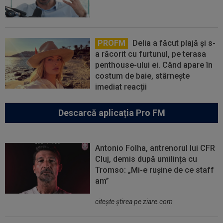
PROFM
Delia a făcut plajă și s-
a răcorit cu furtunul, pe terasa
penthouse-ului ei. Când apare în
costum de baie, stârnește
imediat reacții
Descarcă aplicația Pro FM
Antonio Folha, antrenorul lui CFR
Cluj, demis după umilința cu
Tromso: „Mi-e rușine de ce staff
am”
citeşte ştirea pe ziare.com