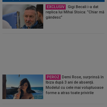
EXCLUSIV
Gigi Becali i-a dat
replica lui Mihai Stoica: ”Chiar mă
gândesc”
EXCLUSIV
Gigi Becali i-a spus-
o direct: ”Nu face ce vrea el! Îl țin
pe bancă doi ani și nu mai joacă”
PEROZ
Demi Rose, surprinsă în
Ibiza după 3 ani de absență.
Modelul cu cele mai voluptuoase
forme a atras toate privirile