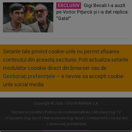
EXCLUSIV
Gigi Becali l-a auzit
pe Victor Pițurcă și i-a dat replica:
”Gata!”
Setarile tale privind cookie-urile nu permit afisarea
continutul din aceasta sectiune. Poti actualiza setarile
modulelor coookie direct din browser sau de
Gestionați preferințele
– e nevoie sa accepti cookie-
urile social media
Copyright © 2026 / DIGI ROMANIA S.A.
Termeni si conditii
Politica de confidentialitate
Abonare Digi TV
Frecvente Digi Sport
Retransmisie Digi Sport
Contact/Info
Codul etic
Gestionați preferințele