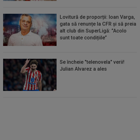
Lovitură de proporții: Ioan Varga,
gata să renunțe la CFR și să preia
alt club din SuperLigă: ”Acolo
sunt toate condițiile”
Se încheie "telenovela" verii!
Julian Alvarez a ales
EXCLUSIV
ADIO, FCSB? A spus-
o fără ocolișuri: ”Trebuie să
plece”