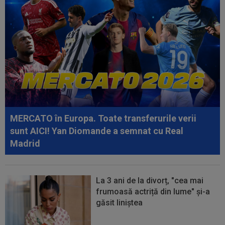
14:07
Endrick va rămâne în La Liga, dar nu la Real
Madrid!
14:02
Dinamo, fără Mamoudou Karamoko și George
Pușcaș. Anunțul lui Nuno Campos
13:47
Unirea Slobozia - Gloria Bistrița, LIVE VIDEO,
18:00, DGS 1. Programul complet...
13:38
Cosmin Matei a fost suspendat pentru dopaj!
Verdictul final dat de TAS
MERCATO în Europa. Toate transferurile verii
sunt AICI! Yan Diomande a semnat cu Real
Madrid
La 3 ani de la divorț, "cea mai
frumoasă actriță din lume" și-a
găsit liniștea