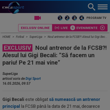
LIVE TV
PROGRAM TV
EXCLUSIV ONLINE
LIVE
EVENIMENTE
HOME
Fotbal
SuperLiga
Noul antrenor de la FCSB?! Alesul lui Gigi Becali: ”Să facem un pariu! Pe 21 mai vine”
EXCLUSIV
Noul antrenor de la FCSB?!
Alesul lui Gigi Becali: ”Să facem un
pariu! Pe 21 mai vine”
SuperLiga
articol scris de
Digi Sport
16.05.2026, 09:57
Gigi Becali
este obligat
să numească un antrenor
principal
la FCSB până la data de 21 mai, deoarece