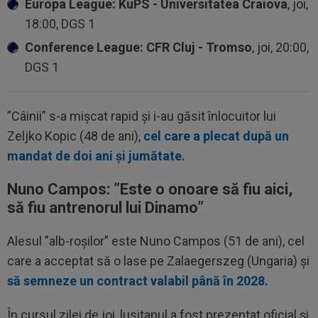
Europa League: KuPS - Universitatea Craiova
, joi,
18:00, DGS 1
Conference League: CFR Cluj - Tromso
, joi, 20:00,
DGS 1
”Câinii” s-a mișcat rapid și i-au găsit înlocuitor lui
Zeljko Kopic (48 de ani),
cel care a plecat după un
mandat de doi ani și jumătate.
Nuno Campos: ”
Este o onoare să fiu aici,
să fiu antrenorul lui Dinamo”
Alesul ”alb-roșilor” este Nuno Campos (51 de ani), cel
care a acceptat să o lase pe Zalaegerszeg (Ungaria) și
să semneze un contract valabil până în 2028.
În cursul zilei de joi, lusitanul a fost prezentat oficial și