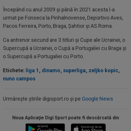
Începând cu anul 2009 și până în 2021 acesta l-a
urmat pe Fonseca la Pinhalnovense, Deportivo Aves,
Pacos Ferreira, Porto, Braga, Șahtior și AS Roma.
Ca antrenor secund are 3 titluri și Cupe ale Ucrainei, o
Supercupă a Ucrainei, o Cupă a Portugaliei cu Braga și
o Supercupă a Portugaliei cu Porto.
Etichete:
liga 1
,
dinamo
,
superliga
,
zeljko kopic
,
nuno campos
Urmărește știrile digisport.ro și pe
Google News
Noua Aplicaţie Digi Sport poate fi descărcată din
11:55
34 de ani: legătura mai puțin știută dintre
Craiova și Kuopio. Universitatea și...