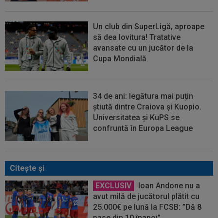
Un club din SuperLigă, aproape
să dea lovitura! Tratative
avansate cu un jucător de la
Cupa Mondială
34 de ani: legătura mai puțin
știută dintre Craiova și Kuopio.
Universitatea și KuPS se
confruntă în Europa League
Citeşte şi
EXCLUSIV
Ioan Andone nu a
avut milă de jucătorul plătit cu
25.000€ pe lună la FCSB: ”Dă 8
pase din 10 înapoi”