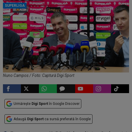
SUPERLIGA
Nuno Campos / Foto: Captură Digi Sport
Urmărește
Digi Sport
în Google Discover
Adaugă
Digi Sport
ca sursă preferată în Google