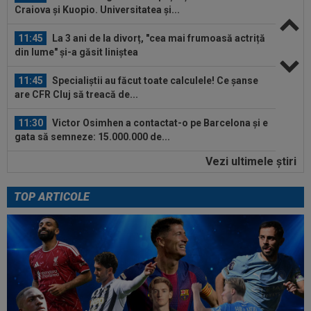
Craiova și Kuopio. Universitatea și...
11:45
La 3 ani de la divorț, "cea mai frumoasă actriță
din lume" și-a găsit liniștea
11:45
Specialiștii au făcut toate calculele! Ce șanse
are CFR Cluj să treacă de...
11:30
Victor Osimhen a contactat-o pe Barcelona și e
gata să semneze: 15.000.000 de...
Vezi ultimele ştiri
11:23
Norvegienii i-au ”luat tare” pe români, înainte
de CFR Cluj - Tromso: ”Haotici!”
TOP ARTICOLE
12:28
FOTO
Georgina, făcută "grasă" chiar înainte
de nunta cu Ronaldo! Antonela nu a stat...
12:24
Un club din SuperLigă, aproape să dea lovitura!
Tratative avansate cu un...
12:18
EXCLUSIV
Ioan Varga ”a explodat”: ”M-am
săturat”