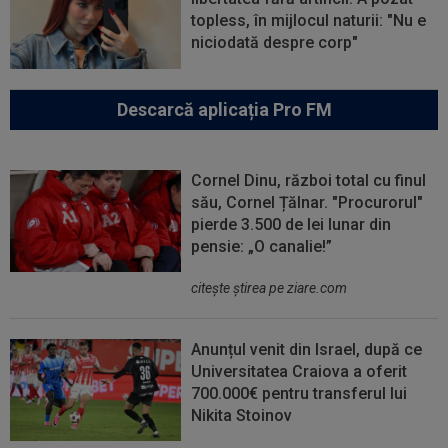
topless, în mijlocul naturii: "Nu e
niciodată despre corp"
Descarcă aplicația Pro FM
Cornel Dinu, război total cu finul
său, Cornel Țălnar. "Procurorul"
pierde 3.500 de lei lunar din
pensie: „O canalie!”
citeşte ştirea pe ziare.com
Anunțul venit din Israel, după ce
Universitatea Craiova a oferit
700.000€ pentru transferul lui
Nikita Stoinov