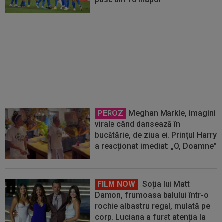
UTA - Rapid, LIVE VIDEO, vineri,
21:00, în direct la Digi Sport 1. Se
anunță un meci ”de foc” la Arad
PEROZ
Meghan Markle, imagini
virale când dansează în
bucătărie, de ziua ei. Prințul Harry
a reacționat imediat: „O, Doamne”
FILM NOW
Soția lui Matt
Damon, frumoasa balului într-o
rochie albastru regal, mulată pe
corp. Luciana a furat atenția la