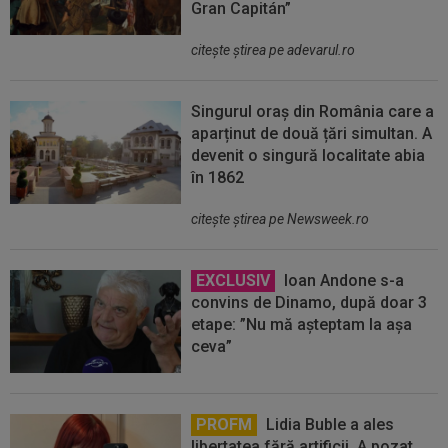
Gran Capitán”
citeşte ştirea pe adevarul.ro
Singurul oraș din România care a
aparținut de două țări simultan. A
devenit o singură localitate abia
în 1862
citeşte ştirea pe Newsweek.ro
EXCLUSIV
Ioan Andone s-a
convins de Dinamo, după doar 3
etape: ”Nu mă așteptam la așa
ceva”
PROFM
Lidia Buble a ales
libertatea fără artificii. A pozat