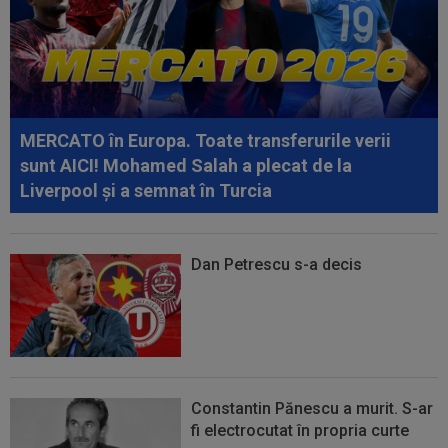
11:55
34 de ani: legătura mai puțin știută dintre
Craiova și Kuopio. Universitatea și...
11:45
La 3 ani de la divorț, "cea mai frumoasă actriță
din lume" și-a găsit liniștea
MERCATO în Europa. Toate transferurile verii
sunt AICI! Mohamed Salah a plecat de la
Liverpool și a semnat în Turcia
Dan Petrescu s-a decis
Constantin Pănescu a murit. S-ar
fi electrocutat în propria curte