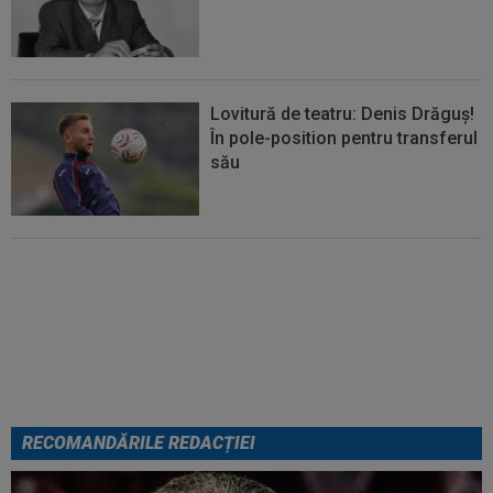
Lovitură de teatru: Denis Drăguș!
În pole-position pentru transferul
său
Micael Leandro a murit, după ce
a fost împușcat în timpul
meciului
RECOMANDĂRILE REDACȚIEI