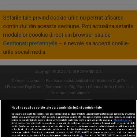
Setarile tale privind cookie-urile nu permit afisarea
continutul din aceasta sectiune. Poti actualiza setarile
modulelor coookie direct din browser sau de
Gestionați preferințele
– e nevoie sa accepti cookie-
urile social media
Copyright © 2026 / DIGI ROMANIA S.A.
Termeni si conditii
Politica de confidentialitate
Abonare Digi TV
Frecvente Digi Sport
Retransmisie Digi Sport
Contact/Info
Codul etic
Gestionați preferințele
Versiune desktop
Nouă ne pasă ca datele tale personale să rămână confidențiale
Noi și partenerii noștri
30
stocăm și/sau accesăm informații pe dispozitivul dvs., precum identificatorii cookie unici pentru prelucrarea
datelor cu caracter personal. Puteți accepta sau gestiona alegerile dvs. făcând clic mai jos sau în orice moment, pe pagina cu
politica de confidențialitate. Aceste alegeri vor fi raportate partenerilor noștri și nu vă vor afecta navigarea.
Mai multe detalii
Noi si partenerii nostri (retelele de socializare si agentiile de publicitate partenere, precum si furnizorii nostri de servicii de date
analitice) prelucram date pentru a permite website-ului sa functioneze, pentru a personaliza continutul si anunturile publicitare afisate
in functie de interesele si/sau profilul dvs., pentru a va oferi functionalitati aferente retelelor de socializare si pentru a analiza
traficul pe website. Beneficiati de drepturile prevazute de art. 15-22 din GDPR in legatura cu prelucrarea datelor cu caracter
personal. Aceste drepturi pot fi exercitate prin modalitatea indicata
aici
. Prin click pe “ACCEPT TOATE”, acceptati folosirea