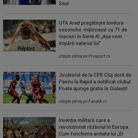
Seul
UTA Arad pregătește lovitura
sezonului: mijlocașul cu 71 de
meciuri în Serie A! „Așa vom
împărți salariul lui”
citeşte ştirea pe Prosport.ro
Jucătorul de la CFR Cluj dorit de
Pancu la Rapid a notificat clubul.
Poate ajunge gratis în Giulești!
citeşte ştirea pe Fanatik.ro
Invenția militară care a
revoluționat războiul în Europa.
Cum funcționa armata lui „El