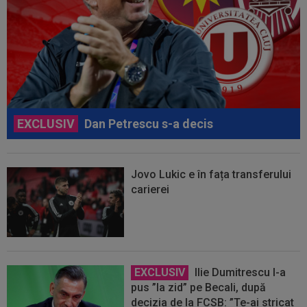
EXCLUSIV
Dan Petrescu s-a decis
Jovo Lukic e în fața transferului
carierei
EXCLUSIV
Ilie Dumitrescu l-a
pus ”la zid” pe Becali, după
decizia de la FCSB: ”Te-ai stricat