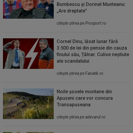
Bumbescu și Dorinel Munteanu:
„Are dreptate”
citeşte ştirea pe Prosport.ro
Cornel Dinu, lăsat lunar fără
3.500 de lei din pensie din cauza
finului său, Țălnar. Culise neștiute
ale scandalului
citeşte ştirea pe Fanatik.ro
Noile șosele montane din
Apuseni care vor concura
Transapuseana
citeşte ştirea pe adevarul.ro