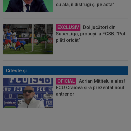
cu ăla, îl distrugi și pe ăsta”
EXCLUSIV
Doi jucători din
SuperLiga, propuși la FCSB: ”Pot
plăti oricât”
Citeşte şi
OFICIAL
Adrian Mititelu a ales!
FCU Craiova și-a prezentat noul
antrenor
EXCLUSIV
Adrian Mititelu a
”ieșit la atac”, după ce grecii au