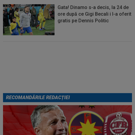
Gata! Dinamo s-a decis, la 24 de
ore după ce Gigi Becali i l-a oferit
gratis pe Dennis Politic
Lovitură de teatru: Dan Petrescu
e aproape de revenirea în
SuperLigă, dar nu la FCSB!
RECOMANDĂRILE REDACȚIEI