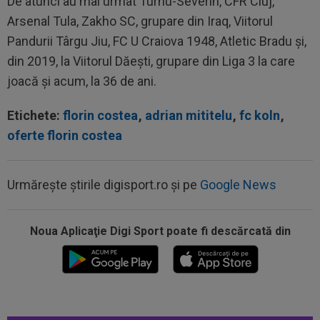
De atunci au mai urmat Turnu-Severin, CFR Cluj,
Arsenal Tula, Zakho SC, grupare din Iraq, Viitorul
Pandurii Târgu Jiu, FC U Craiova 1948, Atletic Bradu și,
din 2019, la Viitorul Dăești, grupare din Liga 3 la care
joacă și acum, la 36 de ani.
Etichete:
florin costea
,
adrian mititelu
,
fc koln
,
oferte florin costea
Urmărește știrile digisport.ro și pe
Google News
Noua Aplicaţie Digi Sport poate fi descărcată din
00:17
Micael Leandro a murit, după ce a fost
împușcat în timpul meciului
00:04
Surpriza serii în Europa: rezultat ”strălucitor”