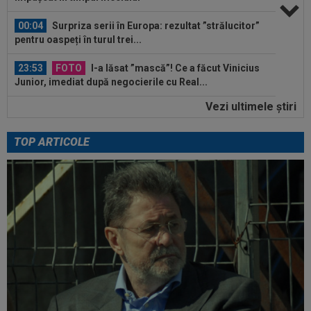
00:04
Surpriza serii în Europa: rezultat ”strălucitor”
pentru oaspeți în turul trei...
23:53
FOTO
I-a lăsat ”mască”! Ce a făcut Vinicius
Junior, imediat după negocierile cu Real...
Vezi ultimele ştiri
23:52
EXCLUSIV
Ilie Dumitrescu a numit cel mai
bun atacant din SuperLiga României
TOP ARTICOLE
23:51
Surpriza din preliminariile Champions League
le-a rupt seria de victorii...
00:22
EXCLUSIV
Dan Petrescu s-a decis
00:19
Jovo Lukic e în fața transferului carierei
00:18
EXCLUSIV
Ilie Dumitrescu l-a pus ”la zid” pe
Becali, după decizia de la FCSB: ”Te-ai...