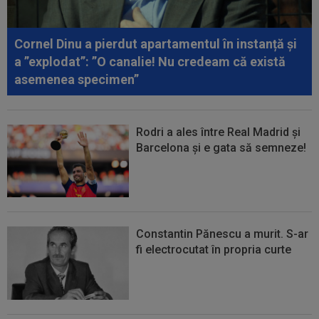
00:17
Micael Leandro a murit, după ce a fost
împușcat în timpul meciului
Cornel Dinu a pierdut apartamentul în instanță și
00:04
Surpriza serii în Europa: rezultat ”strălucitor”
a ”explodat”: ”O canalie! Nu credeam că există
pentru oaspeți în turul trei...
asemenea specimen”
Rodri a ales între Real Madrid și
Barcelona și e gata să semneze!
Constantin Pănescu a murit. S-ar
fi electrocutat în propria curte