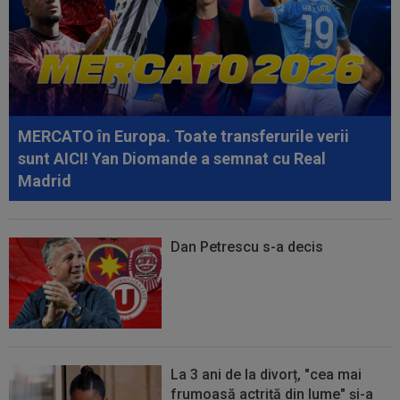
Alvarez
08:26
Vinicius Junior, mesaj pentru Florentino Perez
și Jose Mourinho, după ce a...
08:19
Primul jucător OUT de la CFR Cluj, după 0-5 cu
Tromso
MERCATO în Europa. Toate transferurile verii
08:13
După ce au refuzat să cânte imnul naţional şi au
sunt AICI! Yan Diomande a semnat cu Real
fugit din ţară, "trădătoarele"...
Madrid
Dan Petrescu s-a decis
La 3 ani de la divorț, "cea mai
frumoasă actriță din lume" și-a