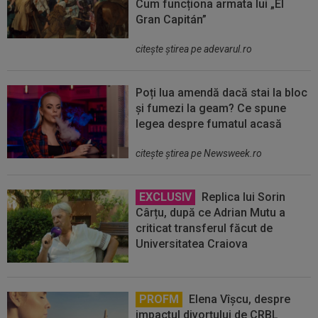
Cum funcționa armata lui „El
Gran Capitán”
citeşte ştirea pe adevarul.ro
Poți lua amendă dacă stai la bloc
și fumezi la geam? Ce spune
legea despre fumatul acasă
citeşte ştirea pe Newsweek.ro
EXCLUSIV
Replica lui Sorin
Cârțu, după ce Adrian Mutu a
criticat transferul făcut de
Universitatea Craiova
PROFM
Elena Vîșcu, despre
impactul divorțului de CRBL