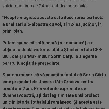
validate, în timp ce 24 au fost declarate nule.
”
Noapte magică: aceasta este descrierea perfectă
a unei seri alb-albastre cu voi, al 12-lea jucător, în
prim-plan.
Putem spune că astă-seară (n.r duminică) s-a
obținut o dublă victorie: atât a Științei în fața CFR-
ului, cât și a 'Maximului' Sorin Cârțu la alegerile
pentru funcția de președinte.
Suntem mândri să vă anunțăm faptul că Sorin Cârțu
este președintele Universității Craiova pentru
următorii 2 ani. Prin voturile exprimate de
dumneavoastră, ați dat legitimitate unui proiect
unic în istoria fotbalului românesc. Și acesta este
doar începutul!
”, au comunicat cei de la Universitatea