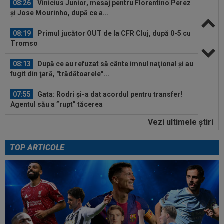
08:26
Vinicius Junior, mesaj pentru Florentino Perez
și Jose Mourinho, după ce a...
08:19
Primul jucător OUT de la CFR Cluj, după 0-5 cu
Tromso
08:13
După ce au refuzat să cânte imnul naţional şi au
fugit din ţară, "trădătoarele"...
07:55
Gata: Rodri și-a dat acordul pentru transfer!
Agentul său a ”rupt” tăcerea
Vezi ultimele ştiri
07:47
EXCLUSIV
Ar fi transferul verii! Ilie
Dumitrescu i-a spus lui Gigi Becali pe cine să ia...
TOP ARTICOLE
07:24
”Au schimbat contractul”! Decizia luată de Real
Madrid pentru transferul lui...
08:30
UTA - Rapid, LIVE VIDEO, vineri, 21:00, în direct
la Digi Sport 1. Se anunță un...
08:27
S-a încheiat ”telenovela” transferului lui Julian