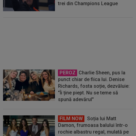
trei din Champions League
EXCLUSIV
Sorin Cârțu nu a
putut pronunța visul pe care îl are
Universitatea Craiova: ”E greu, nu
poți să vorbești”
PEROZ
Charlie Sheen, pus la
punct chiar de fiica lui. Denise
Richards, fosta soție, dezvăluie:
"Îi ține piept. Nu se teme să
spună adevărul"
FILM NOW
Soția lui Matt
Damon, frumoasa balului într-o
rochie albastru regal, mulată pe