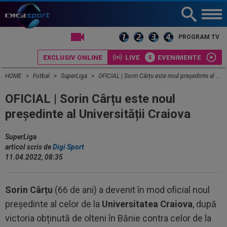
LIVE TV
PROGRAM TV
EXCLUSIV ONLINE
LIVE
EVENIMENTE
HOME
Fotbal
SuperLiga
OFICIAL | Sorin Cârțu este noul președinte al Universității Craiova
OFICIAL | Sorin Cârțu este noul
președinte al Universității Craiova
SuperLiga
articol scris de
Digi Sport
11.04.2022, 08:35
Sorin Cârțu
(66 de ani) a devenit în mod oficial noul
președinte al celor de la
Universitatea Craiova
, după
victoria obținută de olteni în Bănie contra celor de la