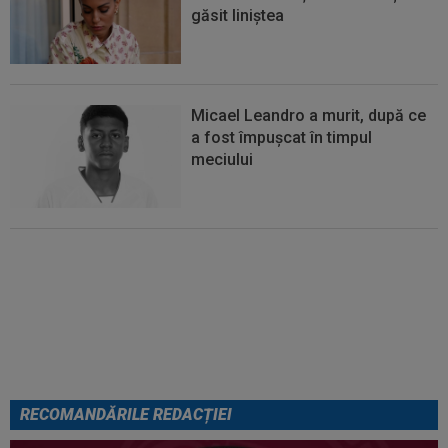
găsit liniștea
Micael Leandro a murit, după ce
a fost împușcat în timpul
meciului
Se încheie "telenovela" verii!
Julian Alvarez a ales
RECOMANDĂRILE REDACȚIEI