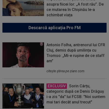
asupra fiicei lor: „A fost rău”. De
ce mutarea în Chișinău le-a
schimbat viața
Descarcă aplicația Pro FM
Antonio Folha, antrenorul lui CFR
Cluj, demis după umilința cu
Tromso: „Mi-e rușine de ce staff
am”
citeşte ştirea pe ziare.com
EXCLUSIV
Sorin Cârțu,
categoric după ce Denis Drăguș
i-a zis "da" lui FCSB: "Noi suntem
mai tari decât anul trecut"