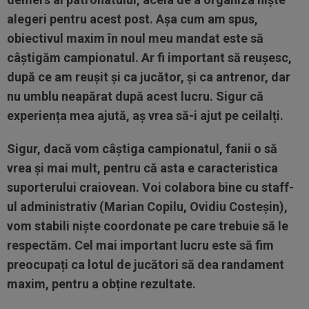
alegeri pentru acest post. Aşa cum am spus,
obiectivul maxim în noul meu mandat este să
câştigăm campionatul. Ar fi important să reuşesc,
după ce am reuşit şi ca jucător, şi ca antrenor, dar
nu umblu neapărat după acest lucru. Sigur că
experiența mea ajută, aș vrea să-i ajut pe ceilalți.
Sigur, dacă vom câștiga campionatul, fanii o să
vrea și mai mult, pentru că asta e caracteristica
suporterului craiovean. Voi colabora bine cu staff-
ul administrativ (Marian Copilu, Ovidiu Costeșin),
vom stabili niște coordonate pe care trebuie să le
respectăm. Cel mai important lucru este să fim
preocupați ca lotul de jucători să dea randament
maxim, pentru a obține rezultate.