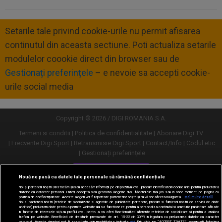
Setarile tale privind cookie-urile nu permit afisarea
continutul din aceasta sectiune. Poti actualiza setarile
modulelor coookie direct din browser sau de
Gestionați preferințele
– e nevoie sa accepti cookie-
urile social media
Copyright © 2026 / DIGI ROMANIA S.A.
Termeni si conditii
Politica de confidentialitate
Abonare Digi TV
Frecvente Digi Sport
Retransmisie Digi Sport
Contact/Info
Codul etic
Gestionați preferințele
Versiune desktop
Nouă ne pasă ca datele tale personale să rămână confidențiale
Noi și partenerii noștri
30
stocăm și/sau accesăm informații pe dispozitivul dvs., precum identificatorii cookie unici pentru prelucrarea
datelor cu caracter personal. Puteți accepta sau gestiona alegerile dvs. făcând clic mai jos sau în orice moment, pe pagina cu
politica de confidențialitate. Aceste alegeri vor fi raportate partenerilor noștri și nu vă vor afecta navigarea.
Mai multe detalii
Noi si partenerii nostri (retelele de socializare si agentiile de publicitate partenere, precum si furnizorii nostri de servicii de date
analitice) prelucram date pentru a permite website-ului sa functioneze, pentru a personaliza continutul si anunturile publicitare afisate
in functie de interesele si/sau profilul dvs., pentru a va oferi functionalitati aferente retelelor de socializare si pentru a analiza
traficul pe website. Beneficiati de drepturile prevazute de art. 15-22 din GDPR in legatura cu prelucrarea datelor cu caracter
personal. Aceste drepturi pot fi exercitate prin modalitatea indicata
aici
. Prin click pe “ACCEPT TOATE”, acceptati folosirea