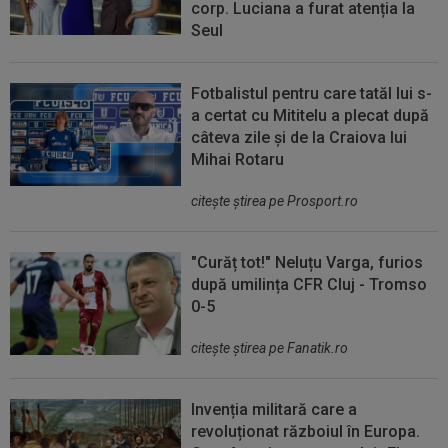
corp. Luciana a furat atenția la
Seul
Fotbalistul pentru care tatăl lui s-
a certat cu Mititelu a plecat după
câteva zile și de la Craiova lui
Mihai Rotaru
citeşte ştirea pe Prosport.ro
"Curăț tot!" Neluțu Varga, furios
după umilința CFR Cluj - Tromso
0-5
citeşte ştirea pe Fanatik.ro
Invenția militară care a
revoluționat războiul în Europa.