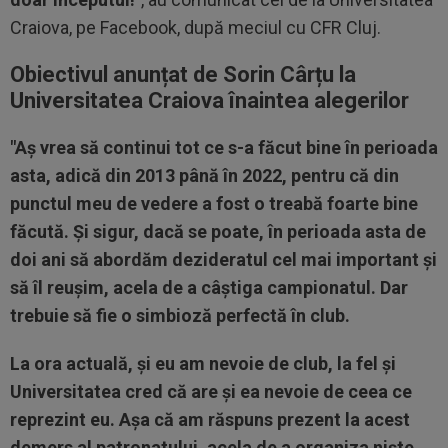
Craiova, pe Facebook, după meciul cu CFR Cluj.
Obiectivul anunțat de Sorin Cârțu la
Universitatea Craiova înaintea alegerilor
"Aş vrea să continui tot ce s-a făcut bine în perioada
asta, adică din 2013 până în 2022, pentru că din
punctul meu de vedere a fost o treabă foarte bine
făcută. Şi sigur, dacă se poate, în perioada asta de
doi ani să abordăm dezideratul cel mai important şi
să îl reuşim, acela de a câştiga campionatul. Dar
trebuie să fie o simbioză perfectă în club.
La ora actuală, şi eu am nevoie de club, la fel şi
Universitatea cred că are şi ea nevoie de ceea ce
reprezint eu. Aşa că am răspuns prezent la acest
demers al patronatului, acela de a organiza nişte