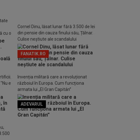
tate
Cornel Dinu, lăsat lunar fără 3.500 de lei
din pensie din cauza finului său, Țălnar.
ă cu o
Culise neștiute ale scandalului
FANATIK.RO
ificii.
Invenția militară care a revoluționat
: "Nu e
războiul în Europa. Cum funcționa
armata lui „El Gran Capitán”
ADEVARUL
o FM
ău,
 3.500