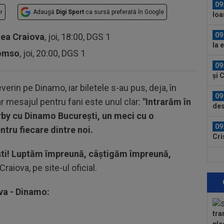
09
r
Adaugă
Digi Sport
ca sursă preferată în Google
Ioa
anul
09
tea Craiova
, joi, 18:00, DGS 1
la 
romso
, joi, 20:00, DGS 1
în..
09
și 
verin pe Dinamo, iar biletele s-au pus, deja, în
09
ar mesajul pentru fani este unul clar:
"Intrarăm în
des
rby cu Dinamo București, un meci cu o
09
tru fiecare dintre noi.
Cri
a a
ești! Luptăm împreună, câștigăm împreună,
08
 Craiova, pe site-ul oficial.
jos
văz
08
ova - Dinamo:
Joi
rom
tra
08