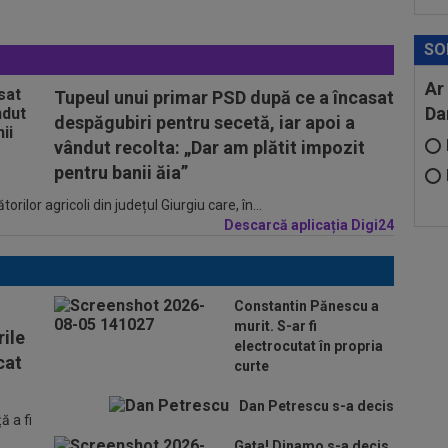
SO
Ar
Tupeul unui primar PSD după ce a încasat
Da
despăgubiri pentru secetă, iar apoi a
vândut recolta: „Dar am plătit impozit
pentru banii ăia”
ilor agricoli din județul Giurgiu care, în...
Descarcă aplicația Digi24
Constantin Pănescu a
murit. S-ar fi
ile
electrocutat în propria
cat
curte
Dan Petrescu s-a decis
 a fi
Gata! Dinamo s-a decis,