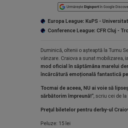
Urmărește
Digisport
în Google Discove
Europa League: KuPS - Universita
Conference League: CFR Cluj - T
Duminică, oltenii o așteaptă la Turnu Se
vânzare. Craiova a sunat mobilizarea, i
mod oficial în săptămâna marelui de
încărcătură emoțională fantastică pen
Tocmai de aceea, NU ai voie să lips
sărbătorim împreună!"
, scriu cei de la
Preţul biletelor pentru derby-ul Crai
Peluze: 15 lei