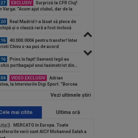
:27
EXCLUSIV
Surpriză la CFR Cluj!
n Varga: ”Acum ajut clubul, dar de la
 nu știu...
:20
Real Madrid l-a lăsat să plece de
echipă și o clauză rară a fost inclusă
.
:16
40.000.000€ pentru transfer! Inter
Cristi Chivu s-au pus de acord
:16
Prins în fapt! Oamenii legii au
chis portbagajul unui taximetrist din...
:04
VIDEO EXCLUSIV
Adrian
stea, la Interviurile Digi Sport. ”Borcea
vut succes mai mare la...
Vezi ultimele ştiri
:55
Luis Figo, dezlănțuit: "Cel mai
nic, viclean și parșiv pe care l-am
ut...
Cele mai citite
Ultima oră
:51
VIDEO
Sorana Cîrstea - Maya
nt 4-6, 4-6. Înfrângere în turul 2 pentru
MERCATO în Europa. Toate
âncă...
nsferurile verii sunt AICI! Mohamed Salah a
:45
Gigi Becali ”l-a taxat”: ”Joacă la