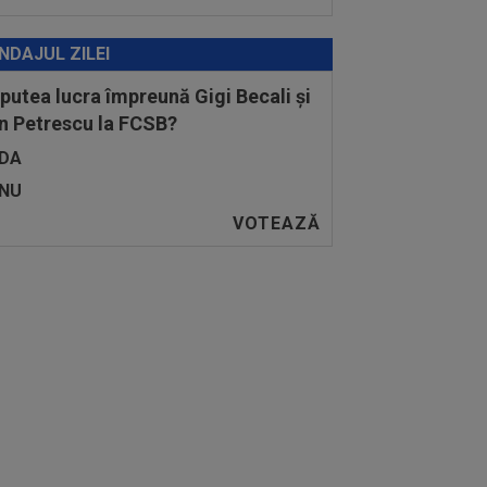
NDAJUL ZILEI
 putea lucra împreună Gigi Becali și
n Petrescu la FCSB?
DA
NU