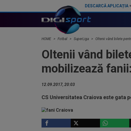
DESCARCĂ APLICAȚIA
Anunțul venit din Israel, după ce Universitatea Craiova a oferit 700.000€ pentru transferul lui Nikita Stoinov
HOME
Fotbal
SuperLiga
Oltenii vând bilete pent
Oltenii vând bile
mobilizează fanii:
12.09.2017, 20:03
CS Universitatea Craiova este gata p
SUPERLIGA