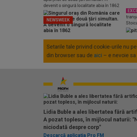
devenit o singură localitate abia în 1862
EXC
tranș
NEWSWEEK
Stoic
Setarile tale privind cookie-urile nu 
din browser sau de
aici
– e nevoie sa 
Lidia Buble a ales libertatea fără artifi
A pozat topless, în mijlocul naturii: "
niciodată despre corp"
Descarcă aplicația Pro FM