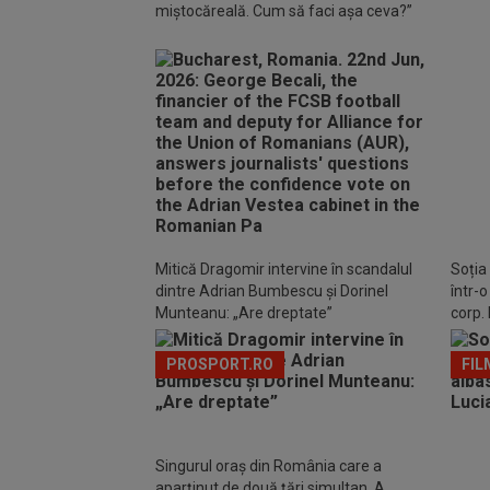
miștocăreală. Cum să faci așa ceva?”
EXC
de Di
aștep
Mitică Dragomir intervine în scandalul
Soția
dintre Adrian Bumbescu și Dorinel
într-
Munteanu: „Are dreptate”
corp. 
PROSPORT.RO
FIL
Singurul oraș din România care a
aparținut de două țări simultan. A