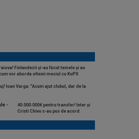
raiova! Finlandezii și-au făcut temele și au
 cum vor aborda oltenii meciul cu KuPS
uj! Ioan Varga: ”Acum ajut clubul, dar de la
40.000.000€ pentru transfer! Inter și
Cristi Chivu s-au pus de acord