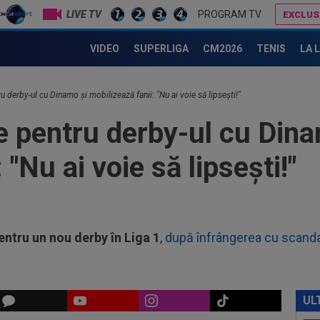
LIVE TV
PROGRAM TV
EXCLUS
09
des
Jovo Lukic e în fața transferului carierei
VIDEO
SUPERLIGA
CM2026
TENIS
LA 
09
Cri
a a
ru derby-ul cu Dinamo și mobilizează fanii: "Nu ai voie să lipsești!"
08
te pentru derby-ul cu Din
jos
văz
08
 "Nu ai voie să lipsești!"
Joi
rom
08
miș
entru un nou derby în Liga 1
,
după înfrângerea cu scandal 
09
mil
09
făc
UL
abo