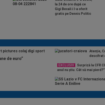
la 24 de ore după ce
Gigi Becali i l-a oferit
gratis pe Dennis Politic
Lovitură de teatru: Denis
Drăguș! În pole-position pentru
transferul său
Atenție, C
descifrat
oane de euro”
EXCLUSIV
Surpriză la CFR Cl
anul nu știu. Cât să mai pierd?”