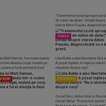
"Tratamentul costă aproape jumă
de milion de dolari". Detalii despre
starea Alinei Pușcău, diagnosticat
boală gravă
LUSIV
Ioan Andone s-a convins
PEROZ
namo, după doar 3 etape: ”Nu mă
tam la așa ceva”
 lui Matt Damon, frumoasa balului
Lidia Buble a ales libertatea fără art
o rochie albastru regal, mulată pe
A pozat topless, în mijlocul naturii
Luciana a furat atenția la Seul
niciodată despre corp"
M NOW
PROFM.RO
Descarcă aplicația Pr
Cornel Dinu, război total cu finul s
Cornel Țălnar. "Procurorul" pierde
de lei lunar din pensie: „O canalie!”