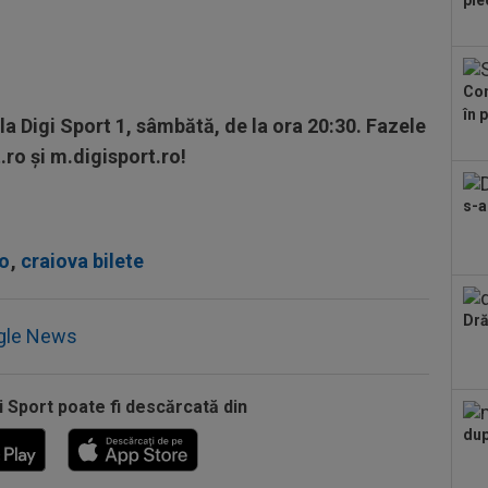
ple
miș
09
mil
Con
în 
09
a Digi Sport 1, sâmbătă, de la ora 20:30. Fazele
făc
ro și m.digisport.ro!
abo
09
s-a
Ioa
anul
09
o
,
craiova bilete
la 
în..
09
Dră
gle News
și 
i Sport poate fi descărcată din
dup