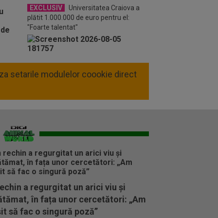
EXCLUSIV
Universitatea Craiova a
plătit 1.000.000 de euro pentru el:
"Foarte talentat"
liza setarile modulelor coookie direct
echin a regurgitat un arici viu și
tămat, în fața unor cercetători: „Am
it să fac o singură poză”