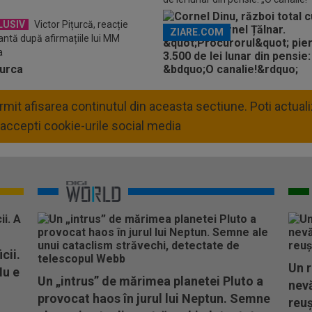
LUSIV
Victor Pițurcă, reacție
ZIARE.COM
antă după afirmațiile lui MM
a
permit afisarea continutul din aceasta sectiune. Poti actua
accepti cookie-urile social media
cii.
Un r
Nu e
Un „intrus” de mărimea planetei Pluto a
nevă
provocat haos în jurul lui Neptun. Semne
reuș