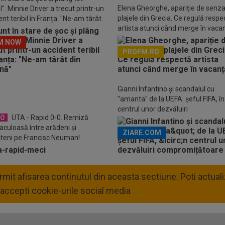
Elena Gheorghe, apariție de senza
". Minnie Driver a trecut printr-un
plajele din Grecia. Ce regulă respe
nt teribil în Franța: "Ne-am târât
artista atunci când merge în vaca
așină"
M NOW
PROFM.RO
Descarcă aplicația Pr
Gianni Infantino și scandalul cu
"amanta" de la UEFA: șeful FIFA, în
centrul unor dezvăluiri
EO
UTA - Rapid 0-0. Remiză
compromițătoare
aculoasă între arădeni și
ZIARE.COM
șteni pe Francisc Neuman!
permit afisarea continutul din aceasta sectiune. Poti actua
accepti cookie-urile social media