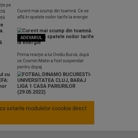
ție pe
Curent mai scump din toamnă. Ce se
ctă
află în spatele noilor tarife la energie
nță
ADEVARUL
o FM
Prima reacție a lui Ovidiu Burcă, după
ce Cosmin Matei a fost suspendat
pentru dopaj
liza setarile modulelor coookie direct