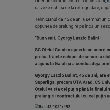
Liber de contract încă din iunie 2024,
d
salveze echipa de la retrogradare, după
Tehnicianul de 45 de ani a semnat un con
opțiunea de prelungire pe încă un sezo
”Bun venit, Gyorgy Laszlo Balint!
SC Oțelul Galați a ajuns la un acord 
prelua frâiele echipei de seniori a cl
a ajuns la Galați și a condus deja pri
Gyorgy Laszlo Balint, 45 de ani, are e
Superliga, precum UTA Arad, CS Univer
Oțelul va sta cel puțin până la finalul
prelungirii contractului cu cel puțin 