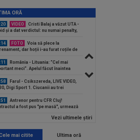
:31
Jucătorul lui Inter, cucerit de
sti Chivu, chiar dacă i-a schimbat
TIMA ORĂ
iția...
:20
VIDEO
Cristi Balaj a văzut UTA -
id și a dat verdictul: nu numai penalty,
și...
:14
FOTO
Voia să plece la
renament, dar hoții i-au furat roțile de
mașină! Necaz...
:11
România - Lituania: ”Cel mai
ortant meci”. Apelul făcut înaintea
ului din...
:58
Farul - Csikszereda, LIVE VIDEO,
30, Digi Sport 1. Ciucanii au trei
curi...
:51
Antrenor pentru CFR Cluj!
tractul a fost pus "pe masă", urmează
ocierile...
Vezi ultimele ştiri
:46
EXCLUSIV
Fără dubii! Victor
urcă i-a spus-o direct lui Daniel Pancu
Cele mai citite
Ultima oră
:30
Coșmar pentru Alexi Pitu, după