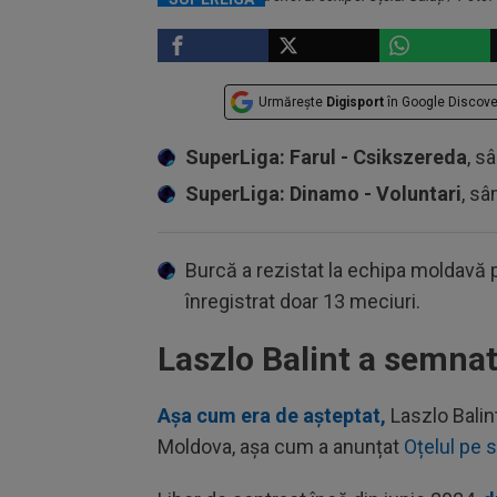
Urmărește
Digisport
în Google Discove
SuperLiga: Farul - Csikszereda
, s
SuperLiga: Dinamo - Voluntari
, sâ
Burcă a rezistat la echipa moldavă p
înregistrat doar 13 meciuri.
Laszlo Balint a semnat
Așa cum era de așteptat,
Laszlo Balint
Moldova, așa cum a anunțat
Oțelul pe si