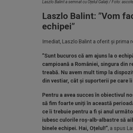
Laszlo Balint a semnat cu Oțelul Galați / Foto: ascote
Laszlo Balint: ”
Vom fac
echipei”
Imediat, Laszlo Balint a oferit și prima r
”Sunt bucuros că am ajuns la o echipă
campioană a României, singura din r
treabă. Nu avem mult timp la dispoziție
din vestiar, cât și suporterii pe care
Pentru a avea succes în obiectivul no
să fim foarte uniți în această perioadă
ce îi trebuie pentru a fi și anul următo
iubesc culorile roș-alb-albastre să a
binele echipei. Hai, Oțelul!”
, a spus La