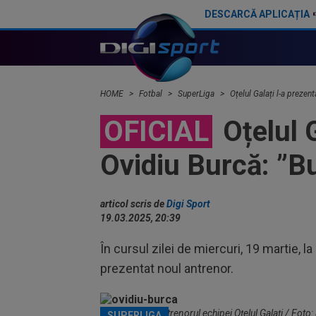
DESCARCĂ APLICAȚIA
Gigi Becali, ”în război” cu două echipe din SuperLigă
HOME
Fotbal
SuperLiga
Oțelul Galați l-a prezent
OFICIAL
Oțelul G
Ovidiu Burcă: ”Bu
articol scris de
Digi Sport
19.03.2025, 20:39
În cursul zilei de miercuri, 19 martie, 
prezentat noul antrenor.
Ovidiu Burcă, antrenorul echipei Oțelul Galați / Foto:
SUPERLIGA