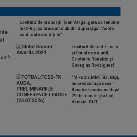
Lovitură de proporții: Ioan Varga, gata să renunțe
la CFR și să preia alt club din SuperLigă: ”Acolo
ile
sunt toate condițiile”
at
Lovitură de teatru, cu o
zi înainte de nuntă:
 a fi
Cristiano Ronaldo și
Georgina Rodriguez!
”Mi-a zis MM: `Bă, Gigi,
nu ai văzut așa ceva!”.
Becali s-a convins după
29 de minute și a luat
decizia: OUT
Ar fi transferul verii! Ilie Dumitrescu
i-a spus lui Gigi Becali pe cine să ia
la FCSB