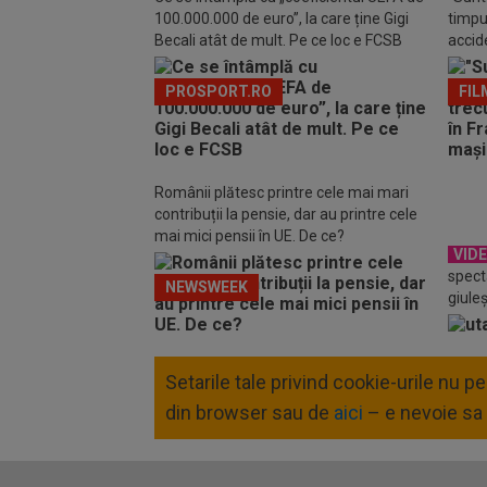
100.000.000 de euro”, la care ține Gigi
timpul
Becali atât de mult. Pe ce loc e FCSB
accide
din m
PROSPORT.RO
FIL
Românii plătesc printre cele mai mari
contribuții la pensie, dar au printre cele
mai mici pensii în UE. De ce?
VID
spect
NEWSWEEK
giule
Setarile tale privind cookie-urile nu 
din browser sau de
aici
– e nevoie sa 