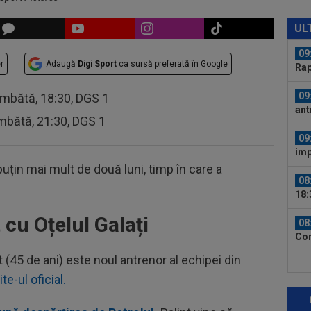
09
Cri
UL
poz
09
r
Adaugă
Digi Sport
ca sursă preferată în Google
Rap
dar 
09
âmbătă, 18:30, DGS 1
ant
mbătă, 21:30, DGS 1
la 
09
imp
joc
uțin mai mult de două luni, timp în care a
08
18:
eșe
 cu Oțelul Galați
08
Con
neg
 (45 de ani) este noul antrenor al echipei din
08
te-ul oficial.
Piț
08