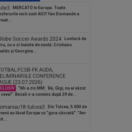
 Arad - Rapid! Cât ar putea lipsi
MERCATO în Europa. Toate
nsferurile verii sunt AICI! Yan Diomande a
:15
Rodri nu stă la discuții! Decizia
nat...
tă, după ce Manchester City a refuzat...
:34
OFICIAL
Transferul lui Marco
Lovitură de
ca a fost anunțat
tru, cu o zi înainte de nuntă: Cristiano
aldo și Georgina...
:31
Jucătorul lui Inter, cucerit de
sti Chivu, chiar dacă i-a schimbat
iția...
:20
VIDEO
Cristi Balaj a văzut UTA -
id și a dat verdictul: nu numai penalty,
și...
CLUSIV
”Mi-a zis MM: `Bă, Gigi, nu ai văzut
:14
FOTO
Voia să plece la
renament, dar hoții i-au furat roțile de
 ceva!”. Becali s-a convins după 29 de...
mașină! Necaz...
:11
România - Lituania: ”Cel mai
Din Tulcea, 5.000 de
ortant meci”. Apelul făcut înaintea
enii au lăsat Europa cu ”gura căscată”: ”Am
ului din...
t...