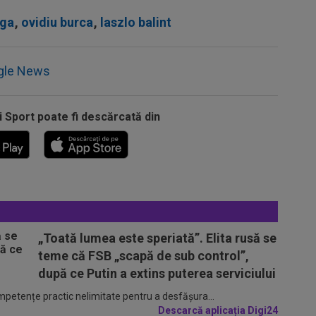
iga
,
ovidiu burca
,
laszlo balint
gle News
i Sport poate fi descărcată din
„Toată lumea este speriată”. Elita rusă se
teme că FSB „scapă de sub control”,
după ce Putin a extins puterea serviciului
ompetențe practic nelimitate pentru a desfășura...
Descarcă aplicația Digi24