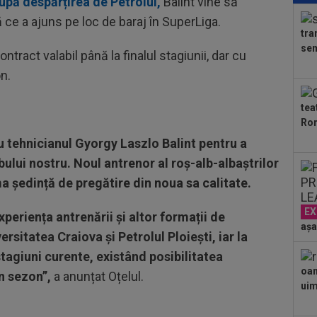
upă despărțirea de Petrolul,
Balint vine să
UTA
 ce a ajuns pe loc de baraj în SuperLiga.
tra
08
sem
tract valabil până la finalul stagiunii, dar cu
lua
n.
09
Dul
tea
Ron
09
Cri
cu tehnicianul Gyorgy Laszlo Balint pentru a
poz
ubului nostru. Noul antrenor al roș-alb-albaștrilor
09
ma ședință de pregătire din noua sa calitate.
Rap
dar 
EX
09
xperiența antrenării și altor formații de
ant
așa
sitatea Craiova și Petrolul Ploiești, iar la
la 
 stagiuni curente, existând posibilitatea
09
imp
oam
un sezon”,
a anunțat Oțelul.
joc
uimi