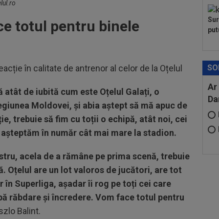
lul.ro
Sur
e totul pentru binele
put
eacție în calitate de antrenor al celor de la Oțelul
SO
Ar
 atât de iubită cum este Oțelul Galați, o
Da
egiunea Moldovei, și abia aștept să mă apuc de
, trebuie să fim cu toții o echipă, atât noi, cei
 îi așteptăm în număr cât mai mare la stadion.
stru, acela de a rămâne pe prima scenă, trebuie
. Oțelul are un lot valoros de jucători, are tot
r în Superliga, așadar îi rog pe toți cei care
ibă răbdare și încredere. Vom face totul pentru
szlo Balint.