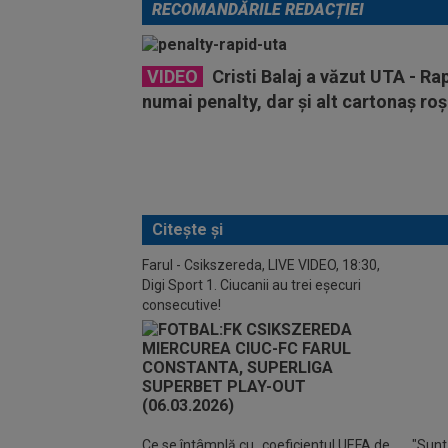
RECOMANDĂRILE REDACȚIEI
VIDEO
Cristi Balaj a văzut UTA - Rap
numai penalty, dar și alt cartonaș roș
Citește și
Farul - Csikszereda, LIVE VIDEO, 18:30,
Digi Sport 1. Ciucanii au trei eșecuri
EXC
consecutive!
Stoji
Ce se întâmplă cu „coeficientul UEFA de
"Sunt 