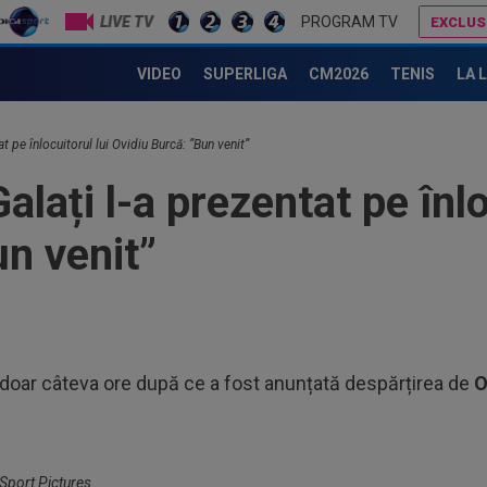
LIVE TV
PROGRAM TV
EXCLUS
(P) O nouă etapă a gazdelor? Cum arată Cotele Superbet pentru etapa #4
Cristi Balaj a văzut UTA - Rapid și a dat ver
VIDEO
SUPERLIGA
CM2026
TENIS
LA 
08
18:
at pe înlocuitorul lui Ovidiu Burcă: ”Bun venit”
eșe
08
alați l-a prezentat pe înlo
Con
neg
n venit”
08
Piț
08
UTA
08
la doar câteva ore după ce a fost anunțată despărțirea de
O
lua
09
Dul
 Sport Pictures