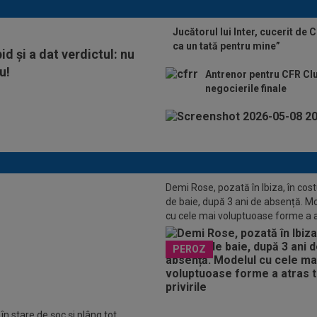
Jucătorul lui Inter, cucerit de 
ca un tată pentru mine”
id și a dat verdictul: nu
u!
Antrenor pentru CFR Clu
negocierile finale
Demi Rose, pozată în Ibiza, în co
de baie, după 3 ani de absență. M
LUSIV
Rapid s-a convins de Filip
cu cele mai voluptuoase forme a 
lkovic, după doar o singură repriză
toate privirile
PEROZ
în stare de șoc și plâng tot