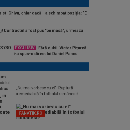
Cristi Chivu, chiar dacă i-a schimbat poziția: ”E
j! Contractul a fost pus "pe masă", urmează
EXCLUSIV
Fără dubii! Victor Pițurcă
i-a spus-o direct lui Daniel Pancu
stum
odelul
„Nu mai vorbesc cu el”. Ruptură
atras
iremediabilă în fotbalul românesc!
FANATIK.RO