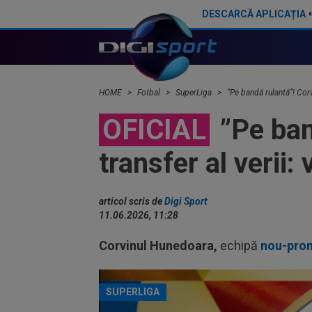
DESCARCĂ APLICAȚIA
A semnat: de la Cupa Mondială 2026, în SuperLiga României!
HOME
Fotbal
SuperLiga
”Pe bandă rulantă”! Corvi
OFICIAL
”Pe band
transfer al verii: 
articol scris de
Digi Sport
11.06.2026, 11:28
Corvinul Hunedoara,
echipă
nou-prom
SUPERLIGA