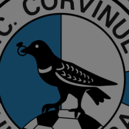
00
glu
spu
00
lum
00
Dar
Com
00
cam
00
dup
1: 
07
sur