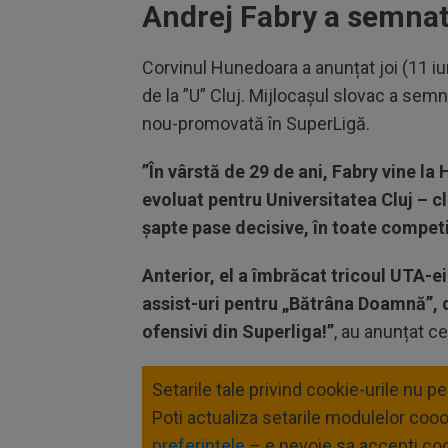
Andrej Fabry a semna
Corvinul Hunedoara a anunțat joi (11 iun
de la ”U” Cluj. Mijlocașul slovac a sem
nou-promovată în SuperLigă.
”În vârstă de 29 de ani, Fabry vine l
evoluat pentru Universitatea Cluj – cl
şapte pase decisive, în toate competiţ
Anterior, el a îmbrăcat tricoul UTA-ei
assist-uri pentru „Bătrâna Doamnă”, d
ofensivi din Superliga!”
, au anunțat ce
Setarile tale privind cookie-urile nu p
Poti actualiza setarile modulelor coo
preferințele
– e nevoie sa accepti coo