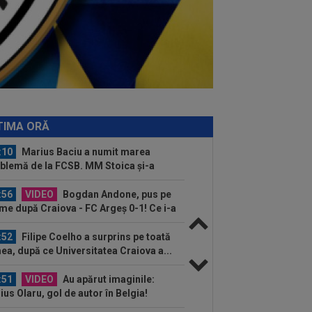
ăsătorit
:47
Ce s-a întâmplat în tribune, după
iova - FC Argeș 0-1. Cum a fost
prins...
:36
Alberto Soro s-a temut de
ânia. ”Nu avea nicio legătură ce-mi
ginam eu cu...
:33
A făcut anunțul despre Bîrligea,
intea partidei cu Sepsi
TIMA ORĂ
:10
Marius Baciu a numit marea
blemă de la FCSB. MM Stoica și-a
mat, deja...
:56
VIDEO
Bogdan Andone, pus pe
me după Craiova - FC Argeș 0-1! Ce i-a
s lui Gigi...
:52
Filipe Coelho a surprins pe toată
ea, după ce Universitatea Craiova a...
:51
VIDEO
Au apărut imaginile:
ius Olaru, gol de autor în Belgia!
entatorii: "Nu se...