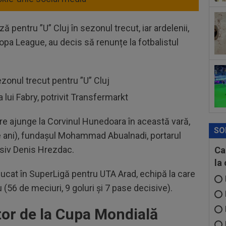
ă pentru ”U” Cluj în sezonul trecut, iar ardelenii,
opa League, au decis să renunțe la fotbalistul
zonul trecut pentru ”U” Cluj
 lui Fabry, potrivit Transfermarkt
are ajunge la Corvinul Hunedoara în această vară,
SO
 ani), fundașul Mohammad Abualnadi, portarul
nsiv Denis Hrezdac.
Ca
la
 jucat în SuperLigă pentru UTA Arad, echipă la care
u (56 de meciuri, 9 goluri și 7 pase decisive).
ător de la Cupa Mondială