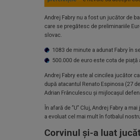
Andrej Fabry nu a fost un jucător de baz
care se pregătesc de preliminariile Eur
slovac.
1083 de minute a adunat Fabry în se
500.000 de euro este cota de piață a
Andrej Fabry este al cincilea jucător c
după atacantul Renato Espinosa (27 de
Adrian Frânculescu și mijlocașul defe
În afară de ”U” Cluj, Andrej Fabry a mai
a evoluat cel mai mult în fotbalul nostr
Corvinul și-a luat juc