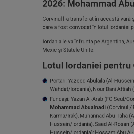
2026: Mohammad Abu
Corvinul l-a transferat în această var
care a fost convocat în lotul Iordanie
Iordania le va înfrunta pe Argentina, Aus
Mexic și Statele Unite.
Lotul Iordaniei pentr
Portari: Yazeed Abulaila (Al-Hussein
Wehdat/Iordania), Nour Bani Attiah (
Fundași: Yazan Al-Arab (FC Seul/Cor
Mohammad Abualnadi
(Corvinul 
Karma/Irak), Muhannad Abu Taha (Al
Hussein/Iordania), Saed Al-Rosan (
Hussein/Iordania); Hossam Abu Al-Da