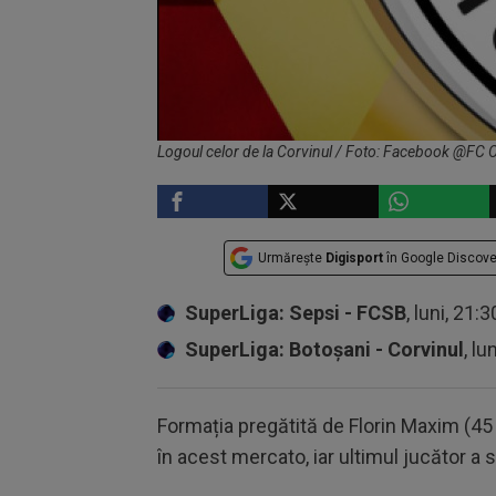
Logoul celor de la Corvinul / Foto: Facebook @FC
Urmărește
Digisport
în Google Discove
SuperLiga: Sepsi - FCSB
, luni, 21:
SuperLiga: Botoșani - Corvinul
, lu
Formația pregătită de Florin Maxim (45 
în acest mercato, iar ultimul jucător a so