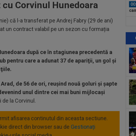
t cu Corvinul Hunedoara
00
cam
ie) că l-a transferat pe Andrej Fabry (29 de ani)
00
nat un contract valabil pe un sezon cu formația
dup
1: 
07
sur
a Hunedoara după ce în stagiunea precedentă a
a c
ub pentru care a adunat 37 de apariţii, un gol şi
07
Cra
iile.
sur
07
 Arad, de 56 de ori, reuşind nouă goluri şi şapte
Rom
ima
evenind unul dintre cei mai buni mijlocași
07
i de la Corvinul.
îna
07
ermit afisarea continutul din aceasta sectiune.
pro
okie direct din browser sau de
Gestionați
asu
kie-urile social media