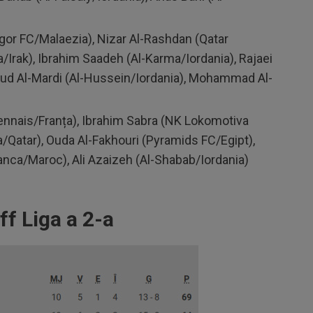
gor FC/Malaezia), Nizar Al-Rashdan (Qatar
Irak), Ibrahim Saadeh (Al-Karma/Iordania), Rajaei
ud Al-Mardi (Al-Hussein/Iordania), Mohammad Al-
ennais/Franța), Ibrahim Sabra (NK Lokomotiva
ya/Qatar), Ouda Al-Fakhouri (Pyramids FC/Egipt),
ca/Maroc), Ali Azaizeh (Al-Shabab/Iordania)
ff Liga a 2-a