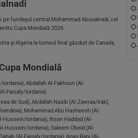
alnadi
ă și pe fundașul central Mohammad Aboualnadi, cel
i pentru Cupa Mondială 2026.
tria și Algeria la turneul final găzduit de Canada,
u Cupa Mondială
/Iordania), Abdallah Al-Fakhouri (Al-
Al-Faisaly/Iordania)
eea de Sud), Abdallah Nasib (Al-Zawraa/Irak),
/ România), Mohammad Abu Hasheesh (Al-
-Hussein/Iordania), Ihsan Haddad (Al-
Al-Hussein/Iordania), Saleem Obeid (Al-
hab (Al-Faisaly/Iordania), Anas Bani (Al-