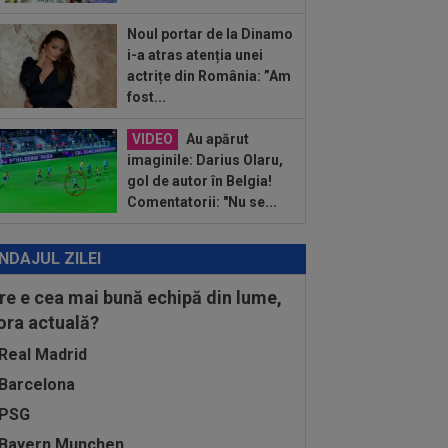
Noul portar de la Dinamo
i-a atras atenția unei
actrițe din România: ”Am
fost...
VIDEO
Au apărut
imaginile: Darius Olaru,
gol de autor în Belgia!
Comentatorii: "Nu se...
NDAJUL ZILEI
re e cea mai bună echipă din lume,
 ora actuală?
Real Madrid
Barcelona
PSG
Bayern Munchen