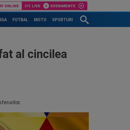
IV ONLINE
LIVE
EVENIMENTE
LIGA
FOTBAL
MOTO
SPORTURI
at al cincilea
sferurilor.