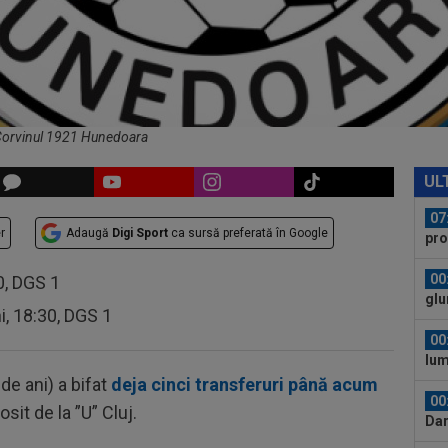
a c
07
Cra
sur
07
Rom
ima
 Corvinul 1921 Hunedoara
07
îna
UL
07
r
Adaugă
Digi Sport
ca sursă preferată în Google
pro
asu
00
30, DGS 1
glu
ni, 18:30, DGS 1
spu
00
lum
de ani) a bifat
deja cinci transferuri până acum
00
sit de la ”U” Cluj.
Dar
Com