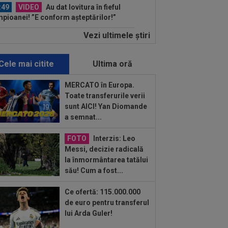
:49
VIDEO
Au dat lovitura în fieful
pioanei! ”E conform așteptărilor!”
Vezi ultimele ştiri
:36
EXCLUSIV
Reacție categorică,
ă Universitatea Craiova - FC Argeș 0-
"Sunt îngrijorat...
Cele mai citite
Ultima oră
:56
Anunțul care a luat prin
prindere lumea tenisului: Irina Begu s-
MERCATO în Europa.
ăsătorit
Toate transferurile verii
:47
Ce s-a întâmplat în tribune, după
sunt AICI! Yan Diomande
iova - FC Argeș 0-1. Cum a fost
a semnat...
prins...
:36
Alberto Soro s-a temut de
FOTO
Interzis: Leo
ânia. ”Nu avea nicio legătură ce-mi
Messi, decizie radicală
ginam eu cu...
la înmormântarea tatălui
:33
A făcut anunțul despre Bîrligea,
său! Cum a fost...
intea partidei cu Sepsi
Ce ofertă: 115.000.000
:10
Marius Baciu a numit marea
de euro pentru transferul
blemă de la FCSB. MM Stoica și-a
lui Arda Guler!
mat, deja...