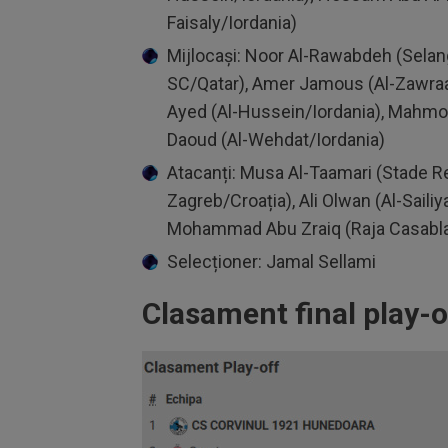
Faisaly/Iordania)
Mijlocași: Noor Al-Rawabdeh (Selan
SC/Qatar), Amer Jamous (Al-Zawraa/
Ayed (Al-Hussein/Iordania), Mahmo
Daoud (Al-Wehdat/Iordania)
Atacanți: Musa Al-Taamari (Stade R
Zagreb/Croația), Ali Olwan (Al-Saili
Mohammad Abu Zraiq (Raja Casablan
Selecționer: Jamal Sellami
Clasament final play-o