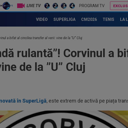
LIVE TV
PROGRAM TV
EXCLUS
Noul transfer al lui Real Madrid l-a lăsat ”mască” la debut: Jose Mourinho, verdict ”brutal”
Ce s-a întâmplat în tribune, după Craiova - FC Argeș 0-1. Cum a fost surprins Mihai Rotaru
VIDEO
SUPERLIGA
CM2026
TENIS
LA 
nul a bifat al cincilea transfer al verii: vine de la ”U” Cluj
ă rulantă”! Corvinul a bif
vine de la ”U” Cluj
ovată în SuperLigă
, este extrem de activă pe piața tran