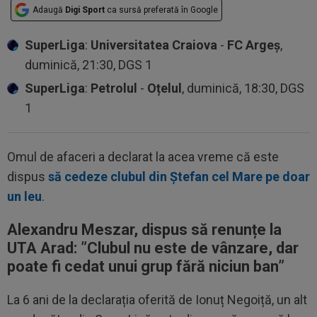
Adaugă
Digi Sport
ca sursă preferată în Google
SuperLiga
:
Universitatea Craiova
-
FC Argeș
,
duminică, 21:30, DGS 1
SuperLiga
:
Petrolul
-
Oțelul
, duminică, 18:30, DGS
1
Omul de afaceri a declarat la acea vreme că este
dispus
să cedeze clubul din Ștefan cel Mare pe doar
un leu
.
Alexandru Meszar, dispus să renunțe la
UTA Arad: ”Clubul nu este de vânzare, dar
poate fi cedat unui grup fără niciun ban”
La 6 ani de la declarația oferită de Ionuț Negoiță, un alt