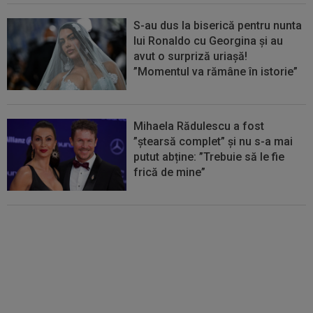
S-au dus la biserică pentru nunta
lui Ronaldo cu Georgina și au
avut o surpriză uriașă!
”Momentul va rămâne în istorie”
Mihaela Rădulescu a fost
”ștearsă complet” și nu s-a mai
putut abține: ”Trebuie să le fie
frică de mine”
Cel mai bine plătit jucător din
SuperLigă a devenit liber! Gigi
Becali spunea: ”Pregătesc o
bombă! Bani mulți”