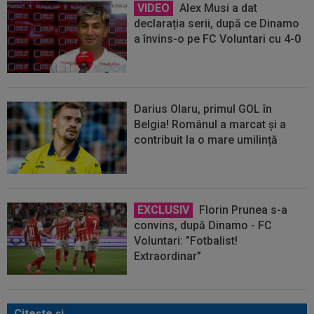
VIDEO
Alex Musi a dat
declarația serii, după ce Dinamo
a învins-o pe FC Voluntari cu 4-0
Darius Olaru, primul GOL în
Belgia! Românul a marcat și a
contribuit la o mare umilință
EXCLUSIV
Florin Prunea s-a
convins, după Dinamo - FC
Voluntari: ”Fotbalist!
Extraordinar”
Citeşte şi