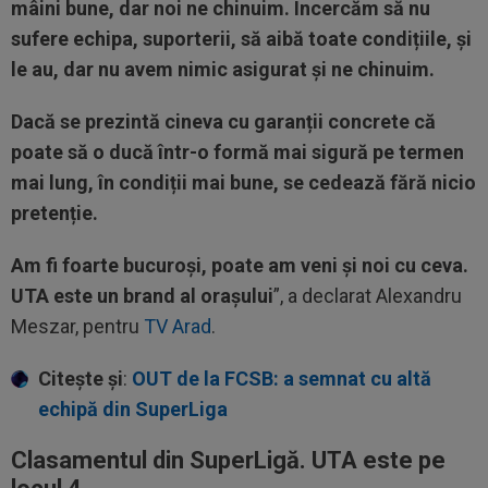
mâini bune, dar noi ne chinuim. Încercăm să nu
sufere echipa, suporterii, să aibă toate condițiile, și
le au, dar nu avem nimic asigurat și ne chinuim.
Dacă se prezintă cineva cu garanții concrete că
poate să o ducă într-o formă mai sigură pe termen
mai lung, în condiții mai bune, se cedează fără nicio
pretenție.
Am fi foarte bucuroși, poate am veni și noi cu ceva.
UTA este un brand al orașului
”, a declarat Alexandru
Meszar, pentru
TV Arad
.
Citește și
:
OUT de la FCSB: a semnat cu altă
echipă din SuperLiga
Clasamentul din SuperLigă. UTA este pe