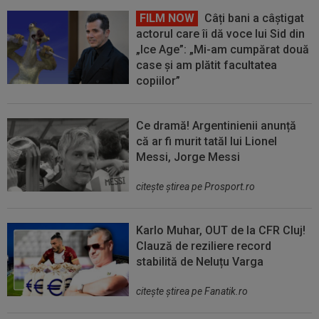
FILM NOW
Câți bani a câștigat
actorul care îi dă voce lui Sid din
„Ice Age”: „Mi-am cumpărat două
case și am plătit facultatea
copiilor”
Ce dramă! Argentinienii anunță
că ar fi murit tatăl lui Lionel
Messi, Jorge Messi
citeşte ştirea pe Prosport.ro
Karlo Muhar, OUT de la CFR Cluj!
Clauză de reziliere record
stabilită de Neluțu Varga
citeşte ştirea pe Fanatik.ro