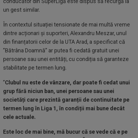
conducător din SuperLigă este dispus să recurgă la
un gest similar.
În contextul situației tensionate de mai multă vreme
dintre acționari și suporteri, Alexandru Meszar, unul
din finanțatorii celor de la UTA Arad, a specificat că
”Bătrâna Doamnă” ar putea fi cedată gratuit unei
persoane sau unei entități, cu condiția să garanteze
stabilitate pe termen lung.
”
Clubul nu este de vânzare, dar poate fi cedat unui
grup fără niciun ban, unei persoane sau unei
societăți care prezintă garanții de continuitate pe
termen lung în Liga 1, în condiții mai bune decât
cele actuale.
Este loc de mai bine, mă bucur că se vede că e pe