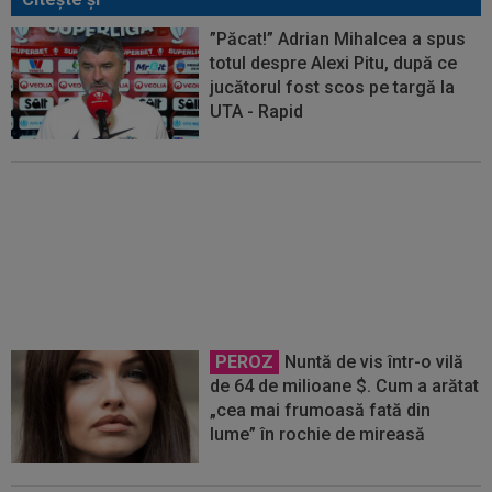
”Păcat!” Adrian Mihalcea a spus
totul despre Alexi Pitu, după ce
jucătorul fost scos pe targă la
UTA - Rapid
VIDEO
UTA - Rapid 0-0. Remiză
spectaculoasă între arădeni și
giuleșteni pe Francisc Neuman!
PEROZ
Nuntă de vis într-o vilă
de 64 de milioane $. Cum a arătat
„cea mai frumoasă fată din
lume” în rochie de mireasă