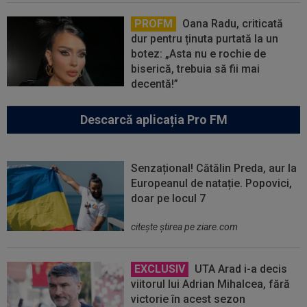
PROFM
Oana Radu, criticată
dur pentru ținuta purtată la un
botez: „Asta nu e rochie de
biserică, trebuia să fii mai
decentă!”
Descarcă aplicația Pro FM
Senzațional! Cătălin Preda, aur la
Europeanul de natație. Popovici,
doar pe locul 7
citeşte ştirea pe ziare.com
EXCLUSIV
UTA Arad i-a decis
viitorul lui Adrian Mihalcea, fără
victorie în acest sezon