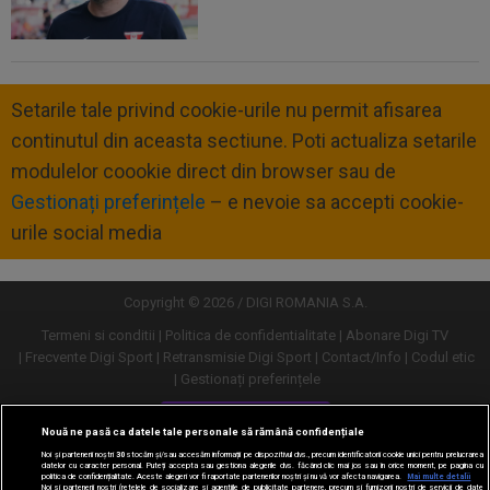
Setarile tale privind cookie-urile nu permit afisarea
continutul din aceasta sectiune. Poti actualiza setarile
modulelor coookie direct din browser sau de
Gestionați preferințele
– e nevoie sa accepti cookie-
urile social media
Copyright © 2026 / DIGI ROMANIA S.A.
Termeni si conditii
Politica de confidentialitate
Abonare Digi TV
Frecvente Digi Sport
Retransmisie Digi Sport
Contact/Info
Codul etic
Gestionați preferințele
Versiune desktop
Nouă ne pasă ca datele tale personale să rămână confidențiale
Noi și partenerii noștri
30
stocăm și/sau accesăm informații pe dispozitivul dvs., precum identificatorii cookie unici pentru prelucrarea
datelor cu caracter personal. Puteți accepta sau gestiona alegerile dvs. făcând clic mai jos sau în orice moment, pe pagina cu
politica de confidențialitate. Aceste alegeri vor fi raportate partenerilor noștri și nu vă vor afecta navigarea.
Mai multe detalii
Noi si partenerii nostri (retelele de socializare si agentiile de publicitate partenere, precum si furnizorii nostri de servicii de date