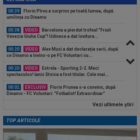
00:39
Florin Pîrvu a surprins pe toată lumea, după
umilința cu Dinamo
00:38
VIDEO
Barcelona a pierdut trofeul ”Friuli
Venezia Giulia Cup”! Udinese a dat lovitura...
00:20
VIDEO
Alex Musi a dat declarația serii, după
ce Dinamo a învins-o pe FC Voluntari cu...
00:20
VIDEO
Estrela - Sporting 2-2. Meci
spectaculos! Ianis Stoica a fost titular. Cele mai...
00:02
EXCLUSIV
Florin Prunea s-a convins, după
Dinamo - FC Voluntari: ”Fotbalist! Extraordinar”
Vezi ultimele ştiri
00:00
Ion Gheorghe a rupt tăcerea, după ce a
provocat penalty-ul din care Dinamo a...
TOP ARTICOLE
23:58
EXCLUSIV
Salariul lui Marius Șumudică la
CFR Cluj. Peste Pancu la Rapid și de două ori...