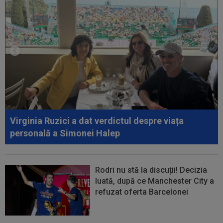
00:39
Reacția total neașteptată a lui Nuno Campos,
întrebat de Adrian Mazilu după...
00:39
Florin Pîrvu a surprins pe toată lumea, după
umilința cu Dinamo
00:38
VIDEO
Barcelona a pierdut trofeul ”Friuli
Venezia Giulia Cup”! Udinese a dat lovitura...
00:20
VIDEO
Alex Musi a dat declarația serii, după
ce Dinamo a învins-o pe FC Voluntari cu...
Virginia Ruzici a dat verdictul despre viața
00:20
VIDEO
Estrela - Sporting 2-2. Meci
personală a Simonei Halep
spectaculos! Ianis Stoica a fost titular. Cele mai...
Rodri nu stă la discuții! Decizia
luată, după ce Manchester City a
refuzat oferta Barcelonei