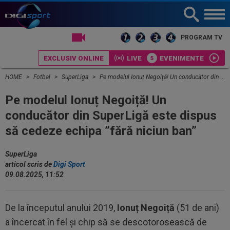
LIVE TV
PROGRAM TV
EXCLUSIV ONLINE
LIVE
EVENIMENTE
HOME
Fotbal
SuperLiga
Pe modelul Ionuț Negoiță! Un conducător din SuperLigă este dispus să cedeze echipa ”fără niciun ban”
Pe modelul Ionuț Negoiță! Un
conducător din SuperLigă este dispus
să cedeze echipa ”fără niciun ban”
SuperLiga
articol scris de
Digi Sport
09.08.2025, 11:52
De la începutul anului 2019,
Ionuț Negoiță
(51 de ani)
a încercat în fel și chip să se descotorosească de