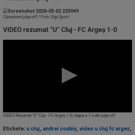
Clasament play-off / Foto: Digi Sport
VIDEO rezumat ”U” Cluj - FC Argeș 1-0
VIDEO Rezumat ”U” Cluj - FC Argeș 1-0, etapa a 7-a din play-off
Etichete:
u cluj
,
andrei coubiș
,
video u cluj fc arges
,