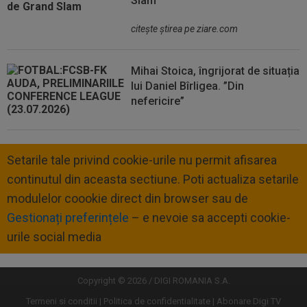
Slam
citeşte ştirea pe ziare.com
Mihai Stoica, îngrijorat de situația
lui Daniel Bîrligea. ”Din
nefericire”
Setarile tale privind cookie-urile nu permit afisarea
continutul din aceasta sectiune. Poti actualiza setarile
modulelor coookie direct din browser sau de
Gestionați preferințele
– e nevoie sa accepti cookie-
urile social media
Copyright © 2026 / DIGI ROMANIA S.A.
Termeni si conditii
Politica de confidentialitate
Abonare Digi TV