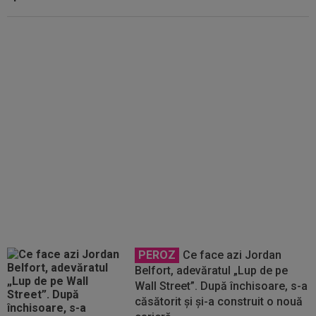
Ce s-a întâmplat cu Brann, după
ce a eliminat-o pe "U" Cluj din
Europa
PEROZ
Ce face azi Jordan
Belfort, adevăratul „Lup de pe
Wall Street”. După închisoare, s-a
căsătorit și și-a construit o nouă