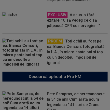
EXCLUSIV
A spus-o fără
ezitare: ”O să vedeți ce o să
pățească CFR cu norvegienii”
PROFM
Toți ochii au fost pe
ea. Bianca Censori, fotografiată
în L.A., în micro pantaloni și top
cu un decolteu imposibil de
ignorat
Descarcă aplicația Pro FM
Pete Sampras, de nerecunoscut
la 54 de ani! Cum arată acum
legenda cu 14 titluri de Grand