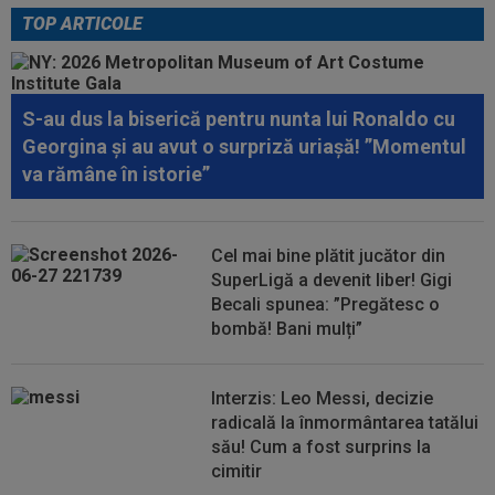
TOP ARTICOLE
00:52
Filipe Coelho a surprins pe toată lumea, după
ce Universitatea Craiova a...
00:51
VIDEO
Au apărut imaginile: Darius Olaru, gol
S-au dus la biserică pentru nunta lui Ronaldo cu
de autor în Belgia! Comentatorii: "Nu se...
Georgina și au avut o surpriză uriașă! ”Momentul
va rămâne în istorie”
00:49
VIDEO
Au dat lovitura în fieful campioanei! ”E
conform așteptărilor!”
00:36
EXCLUSIV
Reacție categorică, după
Cel mai bine plătit jucător din
Universitatea Craiova - FC Argeș 0-1: "Sunt îngrijorat...
SuperLigă a devenit liber! Gigi
Becali spunea: ”Pregătesc o
bombă! Bani mulți”
Interzis: Leo Messi, decizie
radicală la înmormântarea tatălui
său! Cum a fost surprins la
cimitir