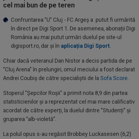
cel mai bun de pe teren
Confruntarea ”U” Cluj - FC Argeș a putut fi urmărită
în direct pe Digi Sport 1. De asemenea, abonații Digi
România au mai putut urmări duelul pe site-ul
digisport.ro, dar și în
aplicația Digi Sport
.
Chiar dacă veteranul Dan Nistor a decis partida de pe
”Cluj Arena” în prelungiri, omul meciului a fost declarat
Andrei Coubiș de către specialiștii de la
Sofa Score
.
Stoperul ”Șepcilor Roșii” a primit nota 8,9 din partea
statisticienilor și a reprezentat cel mai mare calificativ
acordat de către experți, la duelul dintre ”Studenți” și
gruparea ”alb-violetă”.
La polul opus s-au regăsit Brobbey Luckasesen (6,2)