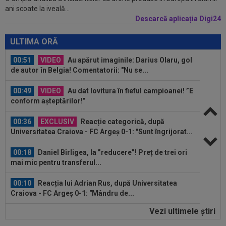
ani scoate la iveală...
ce Universitatea Craiova a...
Descarcă aplicația Digi24
00:51
VIDEO
Au apărut imaginile: Darius Olaru, gol
de autor în Belgia! Comentatorii: "Nu se...
ULTIMA ORĂ
00:49
VIDEO
Au dat lovitura în fieful campioanei! ”E
conform așteptărilor!”
00:36
EXCLUSIV
Reacție categorică, după
Universitatea Craiova - FC Argeș 0-1: "Sunt îngrijorat...
00:18
Daniel Bîrligea, la ”reducere”! Preț de trei ori
mai mic pentru transferul...
00:10
Reacția lui Adrian Rus, după Universitatea
Craiova - FC Argeș 0-1: "Mândru de...
00:03
EXCLUSIV
Jucătorul "cu mobilitate de
șifonier" l-a uimit și pe Radu Naum, la Craiova...
Vezi ultimele ştiri
00:56
VIDEO
Bogdan Andone, pus pe glume după
Craiova - FC Argeș 0-1! Ce i-a spus lui Gigi...